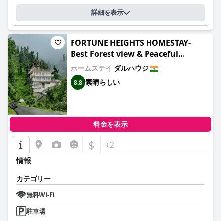
詳細を表示
FORTUNE HEIGHTS HOMESTAY-
Best Forest view & Peaceful
surrounding
ホームステイ
ダルハウジ
素晴らしい
8.8
料金を表示
$
+2
情報
カテゴリー
無料Wi-Fi
駐車場