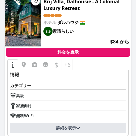
Brij Villa, Dalhousie - A Colonial
Luxury Retreat
ホテル
ダルハウジ
素晴らしい
8.9
$84 から
料金を表示
$
+6
情報
カテゴリー
高級
家族向け
無料Wi-Fi
詳細を表示