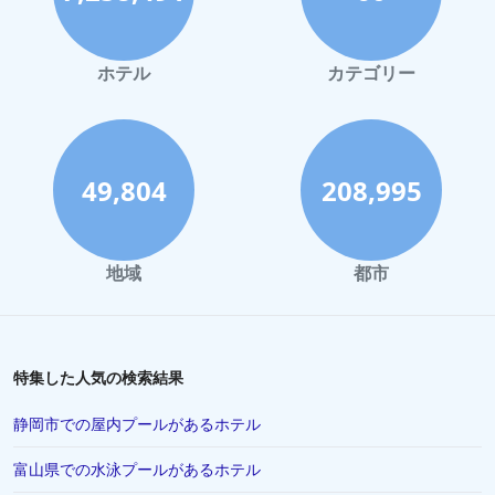
ハワイイでのホテル
鎌倉市でのホテル
ホテル
カテゴリー
立川市でのホテル
鹿児島市でのホテル
高松市でのホテル
49,804
208,995
高崎市でのホテル
小田原市でのホテル
地域
都市
八王子市でのホテル
松山市でのホテル
山梨市でのホテル
特集した人気の検索結果
稚内市でのホテル
静岡市での屋内プールがあるホテル
霧島市でのホテル
富山県での水泳プールがあるホテル
さいたま市でのホテル