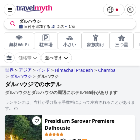
ダルハウジ
日付を追加する
２名
１室
無料Wi-Fi
駐車場
小さい
家族向け
三つ星
価格帯
並べ替え
世界
アジア
インド
>
>
>
Himachal Pradesh
>
Chamba
ダルハウジ
ダルハウジ
>
>
ダルハウジでのホテル
ダルハウジとダルハウジの周辺にホテル165軒があります
ランキングは、当社が受け取る手数料によって左右されることがありま
す。
Presidium Sarovar Premiere
Dalhousie