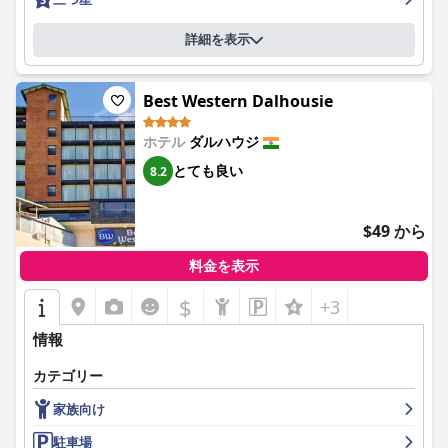
詳細を表示
Best Western Dalhousie
ホテル
ダルハウジ
とても良い
8.2
$49 から
料金を表示
$
+3
情報
カテゴリー
家族向け
駐車場