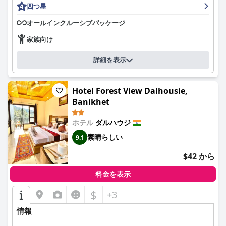
四つ星
オールインクルーシブパッケージ
家族向け
詳細を表示
Hotel Forest View Dalhousie,
Banikhet
ホテル
ダルハウジ
素晴らしい
9.1
$42 から
料金を表示
$
+3
情報