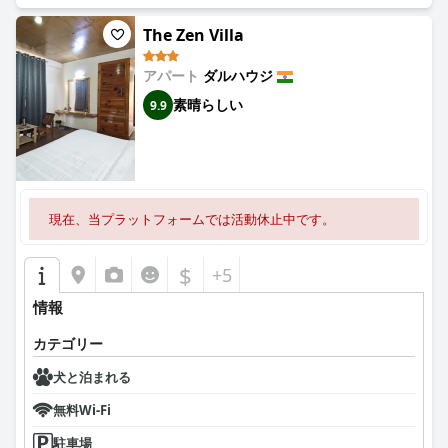
The Zen Villa
アパート
ダルハウジ
素晴らしい
9.9
現在、当プラットフォームでは活動休止中です。
$
+5
情報
カテゴリー
犬と泊まれる
無料Wi-Fi
駐車場