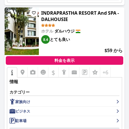
INDRAPRASTHA RESORT And SPA -
DALHOUSIE
ホテル
ダルハウジ
とても良い
8.4
$59 から
料金を表示
$
+6
情報
カテゴリー
家族向け
ビジネス
駐車場