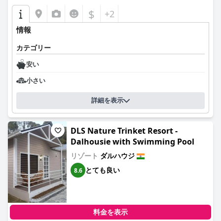
$
+2
情報
カテゴリー
安い
小さい
詳細を表示
DLS Nature Trinket Resort -
Dalhousie with Swimming Pool
リゾート
ダルハウジ
とても良い
8.6
料金を表示