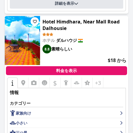
詳細を表示
Hotel Himdhara, Near Mall Road
Dalhousie
ホテル
ダルハウジ
素晴らしい
8.8
$18 から
料金を表示
$
+3
情報
カテゴリー
家族向け
小さい
三つ星