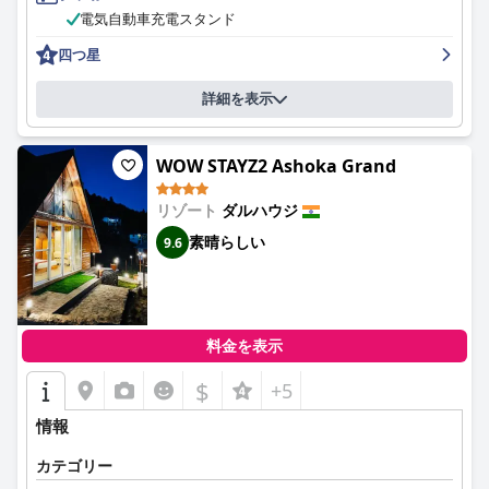
電気自動車充電スタンド
四つ星
詳細を表示
WOW STAYZ2 Ashoka Grand
リゾート
ダルハウジ
素晴らしい
9.6
料金を表示
$
+5
情報
カテゴリー