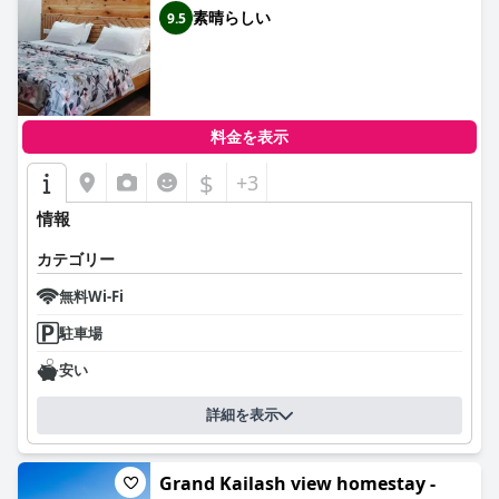
素晴らしい
9.5
料金を表示
$
+3
情報
カテゴリー
無料Wi-Fi
駐車場
安い
詳細を表示
Grand Kailash view homestay -