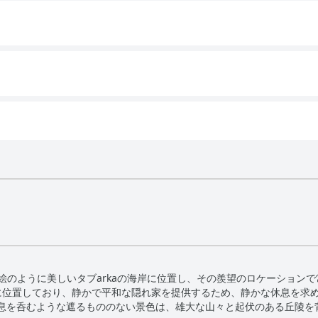
、絵のように美しいタブarkaの海岸に位置し、その羨望のロケーション
に位置しており、静かで平和な隠れ家を提供するため、静かな休息を求
息を呑むような遮るもののない景色は、雄大な山々と起伏のある丘陵を