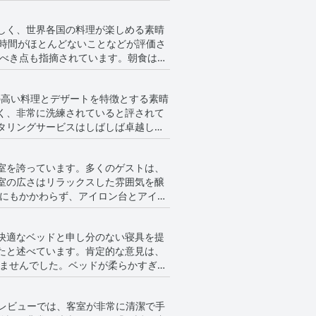
ため、アクセスしやすいままでありな
しく、世界各国の料理が楽しめる素晴
トランから見える緑豊かな景色をゲス
ち時間がほとんどないことなどが評価さ
の素晴らしさを融合させた理想的な隠れ
、ドライフルーツの質の低さを指摘する
指摘するレビューもいくつかあり、朝
、質の高い料理とデザートを特徴とする素晴
く、非常に洗練されていると評されて
もあるものの、多くの人がボリューム
タリングサービスはしばしば卓越して
類がもっと多い方が良いと感じ、以前
室を誇っています。多くのゲストは、
晴らしい品質であると感じています。
室の広さはリラックスした雰囲気を醸
示しています。ただし、レストランの
ーブレストランは、ディナー時の素敵
の快適さなど、改善が必要な点がある
ています。 場合によって
全体的な快適さを損なうこともありま
にオリーブオイルやバターの代わりに
快適なベッドと申し分のない寝具を提
ントもいくつかあり、代替の交通手段
たと述べています。肯定的な意見は、
的な状態に保つための努力が高く評価
み合わせは、ラ・シガール・タバルカ
目すべき点としています。
、騒がしくて揺れると表現されたもの
これらのさまざまな意見は、多くの人
。レビューでは、客室が非常に清潔で手
います。 全体として、多