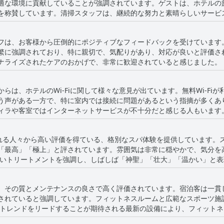
適な環境に貢献していることが強調されています。ゲストは、ホテルの
ルカの柔らかくて快適なベッドを高く評価するでしょうが、寝具の質が
を称賛しています。清掃スタッフは、継続的な努力と素晴らしいサービ
在場所としての魅力を高めています。清潔さに関する肯定的な言及は、
フは、お客様から圧倒的にポジティブなフィードバックを受けています
くつかの孤立した言及がありますが、これらの小さな点は
繁に強調されており、特に親切で、気配りがあり、対応が良いと評価さ
ものではありません。ホテルは、一流の清潔さとフレンドリーなスタッ
たケアのおかげで、非常に歓迎されていると感じました。 スタッフの効率性と能力は一貫して賞
越した選択肢となっています。
切な受付係や、スムーズで楽しい滞在に貢献したスポーツコーチについ
あるワリド氏や、受付係のハレド・BA氏など、卓越したサービスとプ
らは、ホテルのWi-Fiに関して様々な意見が出ています。無料Wi-Fi
う声がある一方で、特に室内では接続に問題があるという指摘が多くありま
ジティブな姿勢も指摘されており、これらは全体的なゲストエクスペリエ
ィラや客室ではインターネットサービスが不十分だと感じる人もいます。ま
な指摘もありましたが、全体的な意見としては、ラ・シガール・タバル
示されています。しかし、Wi-Fiが高速で動作することがあるという言
されていると感じさせるという点で一致しています。
れています。
 のスパは、訪れる人々から高い評価を得ている、格別なスパ体験を提供していま
「最高」「極上」と評されています。雰囲気は非常に穏やかで、気分を
されています。メンテナンスや価格に関するいくつかの批判はあるもの
、その質とメンテナンスの良さで高く評価されています。宿泊客は一貫
ニジアで最高のスパの1つと評価し、世界的に見ても高い評価を与えています。 コス
されていると強調しています。フィットネスルームと広範なスポーツ施
という意見もいくつかありますが、La Cigale Tabarka のスパ
までトレンドをリードすることが期待される最新の設備により、フィット
奨されています。
い要素として見つけることができるでしょう。