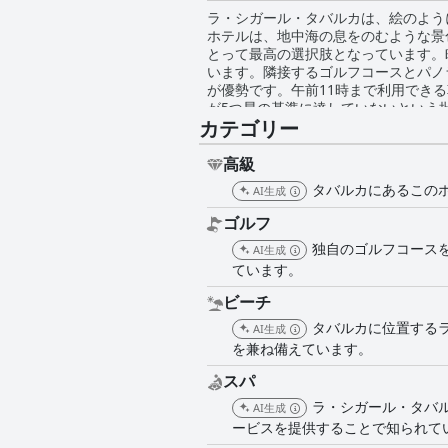
ラ・シガール・タバルカは、絵のよう
ホテルは、地中海の息をのむような景
とって最高の選択肢となっています。
います。隣接するゴルフコースとパノラマの海の眺めが、さらに
が優勢です。午前11時まで利用でき
が5つ星の基準に達していないという
カテゴリー
ラ・シガール・タバルカでの夕食は、
ます。ゲストは、バラエティに富んだ
あります。ただし、夕食ビュッフェの
高級
ります。 ラ・シガール・タバルカの客室は、広々としていて趣味の良い内装、そして素晴らしい眺めが評価されています。清潔で設備の整った客室
タバルカにあるこの
AI生成
は快適な滞在を提供しますが、清潔さ
掃基準を維持していることで称賛されています。 スタッフは一貫して、礼儀正しく、プロフェッショナルで、歓
ゴルフ
ドバックを受けています。ゲストは、
独自のゴルフコース
ます。特定のスタッフは、卓越したサービスで
AI生成
ついては、客室での接続が弱いという
ています。
す。 ラ・シガール・タバルカのスパは、特にタラソテラピーセンターとその多様で高品質なトリートメントが評価されており、素晴らしい体験を提
ビーチ
供しています。メンテナンスや価格設
雰囲気とプロフェッショナルなサービスが賞賛されています。 ジムは、最新の設備と丁
タバルカに位置する
AI生成
家にとって優れたワークアウト環境を提供しています。 ホテルには、屋内プール、屋外プール、温
を兼ね備えています。
多くあります。ゲストは、清潔で穏や
ンテナンスなど、軽微な問題点を指摘する声もあります。 ラ・シガール・タバルカのビーチフ
スパ
り、清潔な環境と素晴らしい景色を望
ラ・シガール・タバ
AI生成
が、全体的なビーチ体験は良好であり、様々
ービスを提供することで知られて
ール・タバルカは、素晴らしい自然の