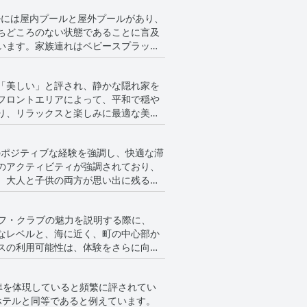
ホテルには屋内プールと屋外プールがあり、
ちどころのない状態であることに言及
います。家族連れはベビースプラッシ
 何人かのレビュアー
かな環境などのアメニティは、全体的
「美しい」と評され、静かな隠れ家を
壁の緑色の堆積物、タオルが時々不足
フロントエリアによって、平和で穏や
ニの禁止があり、一部のゲストは制限
り、リラックスと楽しみに最適な美し
ィに最適な場所です。ビーチフロント
族でのポジティブな経験を強調し、快適な滞
ーチでのサービスに
のアクティビティが強調されており、
ティビティの多様性によって向上して
、大人と子供の両方が思い出に残る経
スが許可される場合があることに注意
れらの小さな問題にもかかわらず、全
楽しい目的地であることに変わりはあ
ルフ・クラブの魅力を説明する際に、
 Cigale Tabarka」で何か楽
なレベルと、海に近く、町の中心部か
スの利用可能性は、体験をさらに向上
とって重要なハイライトであり、ビーチ
準を体現していると頻繁に評されてい
ホテルと同等であると例えています。