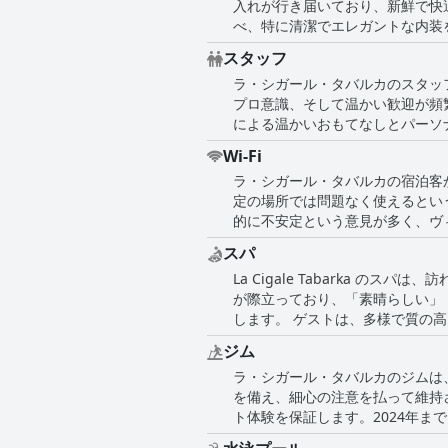
入れが行き届いており、新鮮で快
くの宿泊客はラ・シガール・タバ
べ、特に清潔でエレガントな内装
と感じる人もいるでしょう。
清潔さを維持しています。 客室に加えて、ビーチやバスルームなどのホテルの他のエリアも、その清潔さで注目されています。ホテルは非常に
スタッフ
よく手入れされており、静かな滞
ラ・シガール・タバルカのスタッ
び、清潔であるだけでなく、非常に良い香りもします。 改善が必要な箇所に関するい
プロ意識、そして温かい歓迎が頻
全体的な肯定的な印象を覆い隠す
による温かいおもてなしとパーソナライズされ
生を重視する旅行者にとって、卓
賛されており、フレンドリーで親
Wi-Fi
サイドレストランのウェイターで
ラ・シガール・タバルカの宿泊客か
す。 さらに、スタッフが快適で親切でありながら、高い水準のサービスを維持する能力は、訪問者に永続的な印象を与えました。レビューで
定の場所では問題なく使えるとい
は、チームの素晴らしい笑顔とポ
的に不安定という意見が多く、ヴ
折、連絡がつきにくいという小さ
がほとんど届かないという懸念も
し、滞在中ずっとお客様が大切に
スパ
ビスの質が異なる可能性が示唆さ
La Cigale Tabarka
が際立っており、「素晴らしい」
します。 ゲストは、多様で質の高いトリートメントを強調し、しばしば「神聖」「壮大」「温かい」と表現しています。特に、インド式マッサ
ージは素晴らしい発見として言及
ジム
越性とプロ意識です。 このスパは、卓越したサービスとバラエティ豊かなマッサージでも知られており、タラソテラピーは必見です。スパの美
ラ・シガール・タバルカのジムは
しさをコメントするゲストもおり、チュ
を備え、細心の注意を払って維持
リアの温度が期待に応えられなかった
ト体験を保証します。2024年
ービスを享受した人々から強く推
ジムを、滞在中の信頼できる楽し