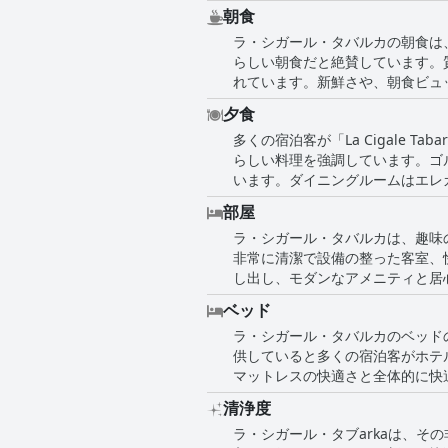
れた交差点を作り出していると、ゲストは絶賛しています。 ホテルのロケーシ
朝食
を眺めることができます。魅力的
ラ・シガール・タバルカの朝食は
がら、平和と静けさを保証します
らしい朝食だと絶賛しています。
トが強調しています。 ホテルの周辺環境は、平和でリラックスした雰囲気と魅力的な風景が魅力であると常に強調されています。緑豊かなエリ
れています。新鮮さや、朝食ビュッフェの豊富な品揃
アや手つかずのビーチフロントな
類が豊富であるものの、5つ星ホ
家を提供しています。
夕食
コメントもあります。朝食ビュッ
多くの宿泊客が「La Cigale
食の質が時間の経過とともに低下していると指摘する人もいます。 こ
らしい料理を強調しています。ゴ
的な感情はポジティブな方向に傾
います。ダイニングルームはエレ
があり質の高いセレクションを楽
いる、または一流であると称されます。 特に注目されているのはディナービュッフェで、新鮮なジュース、エビ、クロ
部屋
材を使用した、多様で質の高いセ
ラ・シガール・タバルカは、趣味
の訪問と比較して平均的であると
非常に清潔で設備の整った客室、
料理とサービスが良いという具体
し出し、モダンなアメニティと居心地の良い内装がさらにそ
サービスが常にホテルの構造の高
ンがなかったり、滞在中に客室の
な雰囲気で注目されましたが、一部の
ベッド
ため、一部の客室は少し古くなっ
は、宿泊客はディナーの料金が提
ラ・シガール・タバルカのベッド
した。それにもかかわらず、これらの問題の多く
普通の油を使用していることを指
供していると多くの宿泊客がホテ
で、歓迎的な体験に貢献している
がないと選択肢が限られることを示唆していました。 全体として、La Cigale Tabar
マットレスの快適さと全体的に快適な睡眠体験を強調しています。 し
されています。時折、不備も見ら
ており、多くの宿泊客は星付きま
て、快適さに影響を与えていると
を多くの旅行者にとって魅力的な
清浄度
もありました。不快感のため、自
ラ・シガール・タブarkaは、
がベッドの豪華で柔らかい感触を楽し