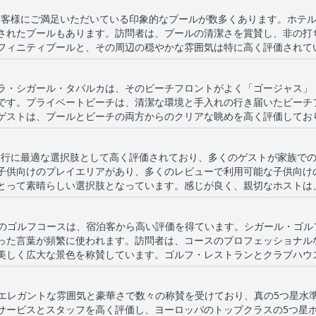
には、多くのお客様にご満足いただいている印象的なプールが数多くあります。
されたプールもあります。訪問者は、プールの清潔さを賞賛し、非の打
フィニティプールと、その周辺の穏やかな雰囲気は特に高く評価されて
多くの快適なラウンジャーは、リラックスするのに最適な場所を提供しています。
から見える美しい夕日の景色を強調しました。快適なラウンジャーや静
ラ・シガール・タバルカは、そのビーチフロントがよく「ゴージャス」
し、一部のゲストは、プールの照明の不足、屋内プールの設備の古さ、
です。プライベートビーチは、清潔な環境と手入れの行き届いたビーチ
て言及しました。また、水着に関する制限、特に屋外プールでのブルキ
ゲストは、プールとビーチの両方からのクリアな眺めを高く評価してお
なっています。
もかかわらず、ビーチは訪問者を楽しませるための様々なアクティビテ
a」は、家族旅行に最適な選択肢として高く評価されており、多くのゲストが家
られていますが、料理の質に関しては改善が必要な点として指摘されています。 ビ
子供向けのプレイエリアがあり、多くのレビューで利用可能な子供向け
全体的な体験は、見事なビーチフロントの特性と、ビーチサイドのアク
とって素晴らしい選択肢となっています。感じが良く、親切なホストは
より人里離れた体験を保証しますが、ホテル外からの訪問者にもアクセ
テルは一般的に家族向けであると賞賛されていますが、家族向けルームの
が限られているなど、いくつかの欠点を指摘するゲストもいました。こ
かわらず、海のそばでの風光明媚で静かな休暇を求める人々にとって、
近くのゴルフコースは、宿泊客から高い評価を得ています。シガール・ゴ
アメニティの質により、家族での滞在に強くお勧めします。大人も子供も「La
った言葉が頻繁に使われます。訪問者は、コースのプロフェッショナル
休息と楽しい家族旅行に理想的な目的地となっています。
の美しく広大な景色を称賛しています。ゴルフ・レストランとクラブハウ
状態と素晴らしい設備は、ラ・シガール・タブarkaに滞在する人々に
越したゴルフ施設の両方を提供しています。
そのエレガントな雰囲気と豪華さで数々の称賛を受けており、真の5つ星水
サービスとスタッフを高く評価し、ヨーロッパのトップクラスの5つ星