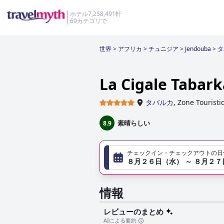
ホテル7,258,491軒
60カテゴリで
世界
>
アフリカ
>
チュニジア
>
Jendouba
>
タ
La Cigale Tabark
タバルカ
,
Zone Tourist
素晴らしい
8.9
チェックイン・チェックアウトの日
８月２６日（水） ～ ８月２
情報
レビューのまとめ
AIによる要約