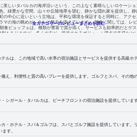
に美しいタバルカの海岸沿いという、この上なく素晴らしいロケーショ
色、緑豊かな空間、山々や丘陵地帯を望む、静かな隠れ家を提供し、静
町の中心に近いという立地は、平和な環境を保証すると同時に、アクセ
魅力を添えています。 朝食に関しては、レビューは賛否両論ですが、肯定的な意見
全カテゴリーのレビューまとめを読む
る朝食ビュッフェは、種類が豊富で質が高く、サービスも効率的だとゲ
批判もありますが、多くの方が、提供されるボリューム満点で多様なセ
美味しく質の高い料理が、エレガントな装飾が施されたダイニング会場
洗練されたメニューを楽しんでおり、その料理はミシュランの星付きレ
種類がもっと豊富であるべきだという意見や、サービスや価格設定に時
ホテルは、この地域で高い水準の宿泊施設とサービスを提供する高級ホ
や室内設備に若干の改善が必要だという意見もあります。ハウスキーピ
迎的な態度であると好意的なフィー
行き届いたサービスとフレンドリーなおもてなしに感謝しており、それ
を備え、利便性と質の高いプレーを提供します。ゴルフとスパ、その他
頻繁に名前が挙げられ、訪問者に大切にされていると感じさせています。 ホテルのWi-
ゲストもいれば、特定のエリアでは満足できる接続が得られるというゲ
定に関する軽微な批判はあるものの、スパはホテルの中でも特におすす
寧なメンテナンスで高く評価されており、フィットネス愛好
ラ・シガール・タバルカは、ビーチフロントの宿泊施設を提供していま
水プール、海水プールなど、印象的なプールが数
かな環境と、特にインフィニティプールからの美しい景色を高く評価し
ロントは、ゴージャスで穏やかであると評されてお
む、静かな隠れ家を提供しています。建設工事や岩場の多い地形のため
ルカ・ホテル・スパ＆ゴルフは、スパとゴルフ施設を提供しています。
なアクティビティや快適なビーチフロントレストランがそれを補完しています。 要
います。
美しさ、優れた料理、快適な宿泊施設、そして卓越したスタッフサービ