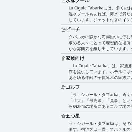
水泳プール
La Cigale Tabarka
温水プールもあれば、海水で満た
しています。ジェット付きのイン
ュエリアを楽しみ、プールの周りにある
ビーチ
は、プールの美しさ、そしてそこ
タバルカの静かな海岸沿いに佇む
な楽しさをさらに高めます。しか
求める人々にとって理想的な場所
するなど、いくつかの欠点につい
かな雰囲気を醸し出しています。
的だと感じました。 プールの照明やメンテナンスなどの小さな問題はあるものの、La Cigale Tabarkaでのプール体験は一般的に高く評価され
い景色を作り出しています。 しかし、ビーチはいくつかの課題に直面しています。工事や特定のエリアの岩場の地形のため、アクセスが困難な
ており、ホテルの際立った特徴と
家族向け
場合があります。これらの問題に
「La Cigale Tabark
のレストランは、その快適な雰囲気で知
在を提供しています。ホテルには
はいくつかの批判があるものの、
あらゆる年齢の子供連れの家族に
います。プライベートビーチは、
験ができるように、ポジティブな雰囲気にさらに貢献しています。 ホ
することが重要です。 要約すると、ラ・シガール・タバルカは、美しく清潔なビーチサイド体験を提供していますが、サービスとアクセスにお
ゴルフ
不足や子供向けのアクティビティ
いて改善が必要な点があるにもか
「ラ・シガール・タブarka」
体的な家族に優しい環境と提供される
りません。
「壮大」「最高級」「見事」とい
しいものを見つけることができ、
ら約2kmの場所にあるゴルフ場
させます。ゴルフコースの優れた
五つ星
沿いの最高のロケーションと、卓
ラ・シガール・タブarkaは、
ます。宿泊客は一貫してホテルの