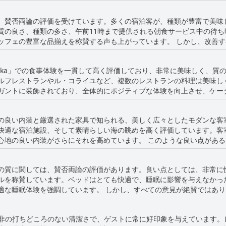
ョンからは、まさに魔法のようだと評されるパノラマの海の景色
な町の中心部の近くに位置していますが、商業的な喧騒から離れている
、賛否両論の評価を受けています。多くの宿泊客が、種類が豊富で美味
。有名なゴルフコースに近接していることは、魅力をさらに高め、レス
質の良さ、種類の多さ、午前11時まで提供される朝食サービス中の待
えを称賛する声も上がっています。 しかし、改善すべき点も指摘されています。朝食は種
ど、「ラ・シガール・タブarka」は、贅沢さと北西チュニジアの自然
テルの水準には達していないと感じる宿泊客もおり、乳製品、シリアル
フェに本格的な料理が少なく、期待に応えるにはもっと種類が必要だと
 Tabarka」での食事体験を一貫して高く評価しており、非常に美味しく
れらの批判にもかかわらず、ラ・シガール・タバルカの朝食に対する全体
ルフレストランやル・コライユなど、複数のレストランの料理は美味し
いており、ホテルの星の数に完全に一致させるためには改善が必要な点
ガントに装飾されており、全体的にポジティブな体験を向上させ、ケー
しんでいます。
ワッサンなどの新鮮な食
レクションを提供しています。一部の宿泊客はディナービュッフェの種
の良い内装と厳選された家具で知られる、美しく広々としたモダンな客
指摘しましたが、多くの宿泊客は料理が一貫して完璧で、美味しく、素
快適な宿泊施設、そして素晴らしい海の眺めを高く評価しています。客
的な言及は、ダイニングスタッフが体験に良い影響を与えていることを
れを高めています。 このような良い点があるにもかかわらず、アイロン台とアイロ
い水準に達しているとは限らないというコメントも時折あります。ウェ
清掃に問題があったりしたというレビューもいくつかあります。ベッド
宿泊客は料理の選択肢が不足しており、品質が控えめである場合もあると述べ
ているとの指摘もありました。また、客室間の騒音が、一部のゲストの
供される料理に対して高いと感じたり、オムレツやパンケーキを作るの
の質に関しては、賛否両論の評価があります。良い点としては、非常に
は迅速に解決され、ゲストは満足していました。 ロビーを含む共用エリアも、趣味の良い内装
摘したりしました。また、ディナーの選択肢が限られているというコメ
ルを称賛しています。ベッドはとても快適で、睡眠に影響を与えなかっ
と評価されています。ハウスキーピングスタッフは、客室を清潔で魅力
kaの料理は、その味とプレゼンテーションが高く評価され
かし、すべての意見が絶賛ではありませんでした。ベッドが柔らかすぎ
れましたが、美しい景色、快適な宿泊施設、そして勤勉なスタッフの組
たはミシュランの星付きレストランの料理に例え、食事体験を滞在の注
感じた宿泊客もいました。古くて使い古されたマットレスの記述があり
選択肢としています。
分でベッドを修理しなければならなかったレビュー担当者もいました。
その非の打ちどころのない清潔さで、ゲストに常に好印象を与えています
んでいる一方で、理想的ではないと感じる人もいる可能性があることを示唆して