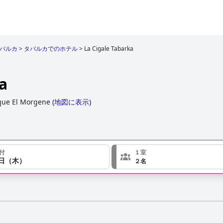
バルカ
>
タバルカでのホテル
>
La Cigale Tabarka
a
ique El Morgene
(
地図に表示
)
付
１室
７日（木）
２名