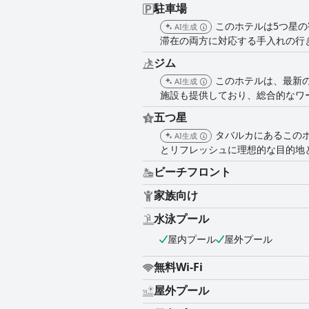
提供し、旅行者にとって非常におすす
駐車場
このホテルは5つ星
AI生成
滞在の両方に対応する手入れの行
ジム
このホテルは、最新
AI生成
施設も提供しており、総合的なワ
五つ星
タバルカにあるこの
AI生成
とリフレッシュに理想的な目的地
ビーチフロント
家族向け
水泳プール
屋内プール
屋外プール
無料Wi-Fi
屋外プール