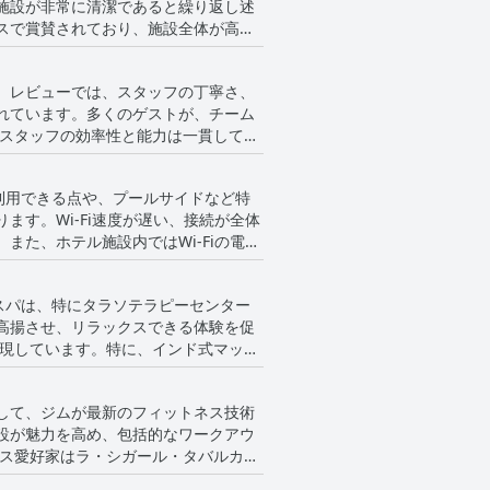
施設が非常に清潔であると繰り返し述
一貫していない、または改善が必要だ
スで賞賛されており、施設全体が高い
広々とした客室を含め、施設全体に及
。レビューでは、スタッフの丁寧さ、
れています。多くのゲストが、チーム
フを組み合わせることで、快適さと衛
て具体的に言及されています。プール
ロ意識で際立った個人も紹介されていま
が利用できる点や、プールサイドなど特
す。Wi-Fi速度が遅い、接続が全体
ンスを大幅に向上させました。 時
た、ホテル施設内ではWi-Fiの電波
カのスタッフは最高のサービスを提供
及もあり、ホテル内の場所によってサー
す。スパは、特にタラソテラピーセンター
高揚させ、リラックスできる体験を促
の、スパに対する圧倒的な感情は、卓
して、ジムが最新のフィットネス技術
トやジャグジーエ
設が魅力を高め、包括的なワークアウ
の全体的な体験は、その豪華で徹底したサ
ネス愛好家はラ・シガール・タバルカの