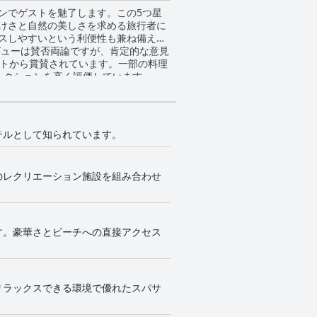
ンでゲストを魅了します。この5つ星
けさと自然の美しさを求める旅行者に
スしやすいという利便性も兼ね備えて
ストから賞賛されています。一部の料理
レクションを高く評価しています。
で提供されることで高い評価を得てい
ストランに匹敵すると評されることも
折見られるばらつきを指摘する声もあ
テルとして知られています。
ングスタッフは、ホテル全体の高い清
が全体的な体験を大幅に向上させてい
のレクリエーション施設を組み合わせ
Fiサービスに
ストもいるなど、評価が分かれていま
めのポイントであり、その落ち着いた
す。豪華さとビーチへの直接アクセス
ています。ただし、プールの照明やメ
、アクセスが難しい場合もあります
リラックスできる環境で優れたスパサ
約すると、ラ・シガ
スを備えた、贅沢で静かな逃避の場を