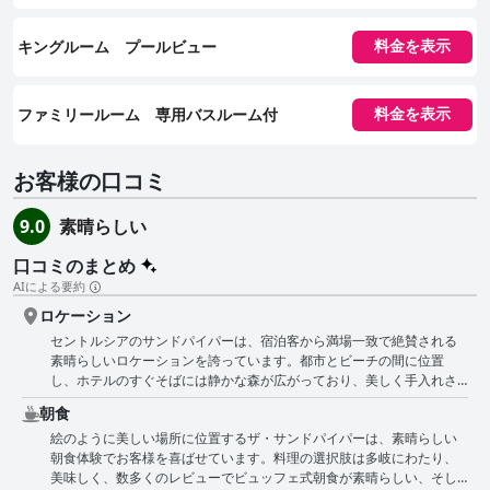
キングルーム プールビュー
料金を表示
ファミリールーム 専用バスルーム付
料金を表示
お客様の口コミ
素晴らしい
9.0
口コミのまとめ
AIによる要約
ロケーション
セントルシアのサンドパイパーは、宿泊客から満場一致で絶賛される
素晴らしいロケーションを誇っています。都市とビーチの間に位置
し、ホテルのすぐそばには静かな森が広がっており、美しく手入れさ
れた庭園を散歩するカバやサルなど、野生動物を間近で体験できま
朝食
す。平和で静かな環境でありながら、イシマンガリソ湿地公園や町の
絵のように美しい場所に位置するザ・サンドパイパーは、素晴らしい
主要な観光スポットやレストランにも近いことから、リラックスと探
朝食体験でお客様を喜ばせています。料理の選択肢は多岐にわたり、
検の両方に理想的な拠点となります。宿泊客は、メインストリートへ
美味しく、数多くのレビューでビュッフェ式朝食が素晴らしい、そし
のアクセスの良さと、目の前にある森林散策やバードウォッチングな