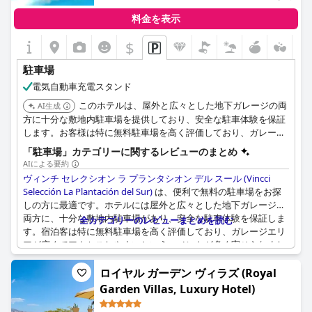
料金を表示
$
駐車場
電気自動車充電スタンド
このホテルは、屋外と広々とした地下ガレージの両
AI生成
方に十分な敷地内駐車場を提供しており、安全な駐車体験を保証
します。お客様は特に無料駐車場を高く評価しており、ガレージ
エリアが広々としていてアクセスしやすいと多くの人がコメント
「駐車場」カテゴリーに関するレビューのまとめ
しています。
AIによる要約
ヴィンチ セレクシオン ラ プランタシオン デル スール (Vincci
Selección La Plantación del Sur)
は、便利で無料の駐車場をお探
しの方に最適です。ホテルには屋外と広々とした地下ガレージの
両方に、十分な敷地内駐車場があり、安全な駐車体験を保証しま
全カテゴリーのレビューまとめを読む
す。宿泊客は特に無料駐車場を高く評価しており、ガレージエリ
アが広くてアクセスしやすいというコメントが多く寄せられまし
た。ただし、駐車場やフロントなどの特定のエリアを見つけるの
が難しい場合があるため、標識を改善する必要があるという意見
ロイヤル ガーデン ヴィラズ (Royal
もありました。全体として、ホテルの無料の豊富な駐車場は、車
Garden Villas, Luxury Hotel)
で旅行する人にとって優れた選択肢となります。