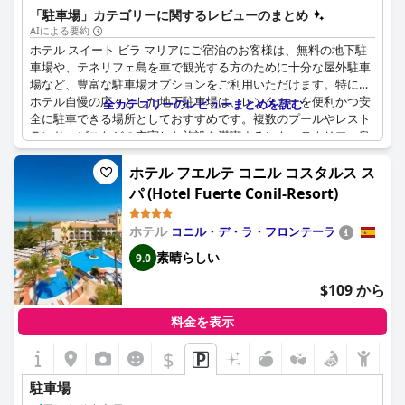
「駐車場」カテゴリーに関するレビューのまとめ
AIによる要約
ホテル スイート ビラ マリアにご宿泊のお客様は、無料の地下駐
車場や、テネリフェ島を車で観光する方のために十分な屋外駐車
場など、豊富な駐車場オプションをご利用いただけます。特に、
ホテル自慢の広々とした地下駐車場は、レンタカーを便利かつ安
全カテゴリーのレビューまとめを読む
全に駐車できる場所としておすすめです。複数のプールやレスト
ランサービスなどの充実した施設を満喫するにも、テネリフェ島
を探検するにも、このホテルでは駐車場所に困ることはありませ
ん。さらに、追加料金なしで敷地内に駐車できるため、車の安全
ホテル フエルテ コニル コスタルス ス
を守るためにお金を使いすぎる心配もありません。
パ (Hotel Fuerte Conil-Resort)
ホテル
コニル・デ・ラ・フロンテーラ
素晴らしい
9.0
$109 から
料金を表示
$
駐車場