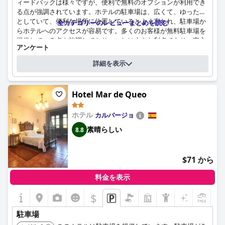
ィードバックは様々ですが、便利で無料のオプションが利用でき
る点が強調されています。ホテルの駐車場は、広くて、ゆったり
としていて、便利な場所に位置しているとよく言われ、駐車場か
全カテゴリーのレビューまとめを読む
らホテルへのアクセスが容易です。多くのお客様が無料駐車場を
提供している点を強調しており、これは大きな利点であり、安心
アンケート
感を与え、車で旅行する人にとってはより便利です。
上記の質問にホテルが回答されました
詳細を表示
駐車場はしばしば宿泊料金に含まれており、庭園やその他の指定
駐車スペースの位置：
屋外で、屋根なし（敷地内）.
されたエリアにあるかどうかにかかわらず、ホテルのお客様は無
駐車の料金
無料で
料で利用できる傾向があります。特に、広い駐車場とプライベー
Hotel Mar de Queo
セルフパーキング、またはパーキングドライバーが提供されています
トで安全なオプションは、全体的な利便性を高めます。ただし、
か？
一部のお客様は、満車時に場所を見つけるのが難しい、日陰が少
セルフパーキング：駐車場で、自分で車を駐車すること
ホテル
カルバージョ
ない、整理整頓が不十分などの問題点を指摘しています。駐車シ
ステムが正しく機能しないことがあり、軽微な不便につながるこ
素晴らしい
8.8
ともあります。
駐車料金は主に否定的な文脈で言及されており、特にホテルに直
$71 から
接予約するのではなく、他の予約プラットフォームを通じて予約
した場合にそう言及されます。これらの軽微な問題にもかかわら
料金を表示
ず、ヒポテルス・シェリー・パークの駐車場は一般的に、その便
利さ、利用しやすさ、およびほとんどの場合追加料金がない点で
$
+6
肯定的な評価を受けています。
駐車場