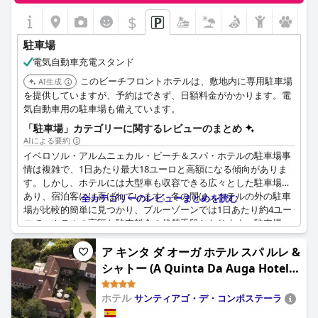
$
駐車場
電気自動車充電スタンド
このビーチフロントホテルは、敷地内に専用駐車場
AI生成
を提供していますが、予約はできず、日額料金がかかります。電
気自動車用の駐車場も備えています。
「駐車場」カテゴリーに関するレビューのまとめ
AIによる要約
イベロソル・アルムニェカル・ビーチ＆スパ・ホテルの駐車場事
情は複雑で、1日あたり最大18ユーロと高額になる傾向がありま
す。しかし、ホテルには大型車も収容できる広々とした駐車場が
あり、宿泊客には喜ばれています。冬の間は、ホテルの外の駐車
全カテゴリーのレビューまとめを読む
場が比較的簡単に見つかり、ブルーゾーンでは1日あたり約4ユー
ロで、ホテルの高額な駐車料金の代替手段となります。駐車場エ
リアの質が低いことや、ガレージカードの機能に問題が発生する
ことがあるなど、いくつかの問題点はあるものの、ホテルに駐車
ア キンタ ダ オーガ ホテル スパ ルレ &
場があることは、周辺地域での駐車が困難な状況を考えると大き
シャトー (A Quinta Da Auga Hotel
な利点です。駐車場付きのカテゴリーを予約することのメリット
Spa Relais & Chateaux)
を述べている宿泊客もおり、より便利なオプションとなっていま
ホテル
サンティアゴ・デ・コンポステーラ
す。全体として、駐車料金は多くの人にとって高額であると考え
られていますが、周辺地域の困難な駐車場事情を考えると、十分