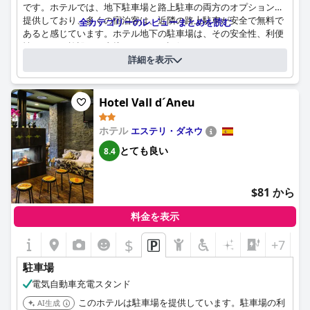
です。ホテルでは、地下駐車場と路上駐車の両方のオプションを
提供しており、多くの宿泊客は、近隣の路上駐車が安全で無料で
全カテゴリーのレビューまとめを読む
あると感じています。ホテル地下の駐車場は、その安全性、利便
性、そして施設への直接アクセスが評価されていますが、1日15
アンケート
ユーロの料金は少し高いと感じる宿泊客もいます。電気自動車で
詳細を表示
上記の質問にホテルが回答されました
旅行する人のために、充電ステーションが利用可能です。広々と
駐車スペースの位置：
したガレージは、大型車やオートバイにも対応しており、アクセ
地下で.
ス管理により、安全性が向上しています。有料駐車場の費用につ
Hotel Vall d´Aneu
障害者などの優先駐車スペースの数：
2
いて言及する宿泊客もいますが、その利便性と安全性に見合うと
感じる人も多くいます。さらに、ホテル周辺の駐車場は簡単に見
駐車の料金
一泊あたりの料金: € 14
ホテル
エステリ・ダネウ
つかり、無料のスペースがたくさんあるため、ストレスのない体
とても良い
8.4
験ができます。全体として、エクストレマドゥーラ・ホテルの駐
車場は高く評価されており、さまざまなニーズに対応できる豊富
なオプションが用意されています。
$81 から
料金を表示
$
+7
駐車場
電気自動車充電スタンド
このホテルは駐車場を提供しています。駐車場の利
AI生成