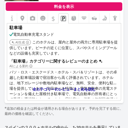
料金を表示
$
駐車場
電気自動車充電スタンド
このホテルは、屋内と屋外の両方に専用駐車場を提
AI生成
供しています。ビーチの近くに位置し、スパやスイミングプール
などの設備も充実しています。
「駐車場」カテゴリーに関するレビューのまとめ
AIによる要約
パソ・ロス・エスクードス・ホテル・スパ＆リゾートは、その卓
越した駐車場設備で宿泊客から高く評価されています。ホテル
は、地下ガレージや敷地内駐車場など、無料、安全、便利な駐車
場を提供しています。注目すべき特徴は、電気自動車の充電ステ
全カテゴリーのレビューまとめを読む
ーションを備えた屋根付き駐車場で、電気自動車の所有者にとっ
て最適な選択肢となっています。宿泊客は、複数の無料駐車場が
あるという、駐車の手配の容易さとアクセスの良さを高く評価し
*追加の税金または料金が適用される場合があります。予約を完了する前に、
ています。また、ホテルのスタッフは、宿泊客の車を駐車し、荷
最終の価格を確認してください。
物を迅速に部屋まで届ける便利なサービスを提供しています。全
体として、パソ・ロス・エスクードスの駐車場は大きな利点と見
なされており、全体的な宿泊客の体験を向上させています。
スペインの２００＋ホテルの中から、1-20ホテルを表示していま