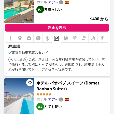
ホテル
アデへ
素晴らしい
9.4
$400 から
料金を表示
$
駐車場
電気自動車充電スタンド
このホテルは十分な無料駐車場を確保しており、車
AI生成
で旅行するお客様にとって素晴らしい選択肢です。駐車場は手入
れが行き届いており、アクセスも容易です。
ホテル バオバブ スイーツ (Domes
Baobab Suites)
ホテル
アデへ
とても良い
8.7