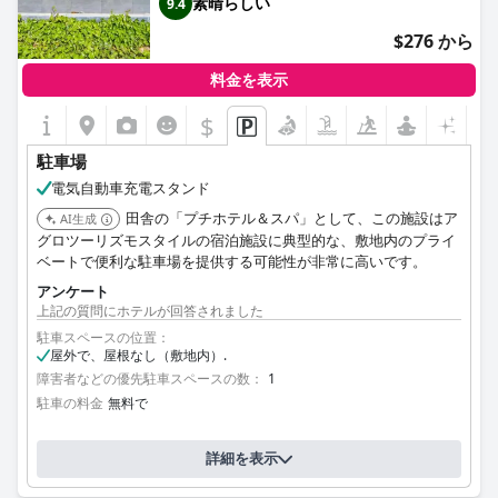
素晴らしい
9.4
$276 から
料金を表示
$
駐車場
電気自動車充電スタンド
田舎の「プチホテル＆スパ」として、この施設はア
AI生成
グロツーリズモスタイルの宿泊施設に典型的な、敷地内のプライ
ベートで便利な駐車場を提供する可能性が非常に高いです。
アンケート
上記の質問にホテルが回答されました
駐車スペースの位置：
屋外で、屋根なし（敷地内）.
障害者などの優先駐車スペースの数：
1
駐車の料金
無料で
詳細を表示