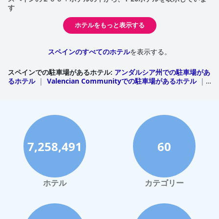
す
ホテルをもっと表示する
スペインのすべてのホテル
を表示する。
スペインでの駐車場があるホテル
:
アンダルシア州での駐車場があ
るホテル
|
Valencian Communityでの駐車場があるホテル
|
カタルーニャ州での駐車場があるホテル
|
カナリア諸島での駐車
場があるホテル
|
バレアレス諸島での駐車場があるホテル
|
ガ
リシア州での駐車場があるホテル
|
アストゥリアス州での駐車場
があるホテル
|
Region of Murciaでの駐車場があるホテル
|
カスティーリャ・イ・レオン州での駐車場があるホテル
|
カンタ
ブリア州での駐車場があるホテル
|
アラゴン州での駐車場がある
ホテル
|
バスク自治州での駐車場があるホテル
|
カスティーリ
7,258,491
60
ャ・ラマンチャ州での駐車場があるホテル
|
マドリードでの駐車
場があるホテル
|
エストレマドゥーラ州での駐車場があるホテ
ル
|
ナバラ州での駐車場があるホテル
|
Riojaでの駐車場があ
るホテル
|
Ceuta y Melillaでの駐車場があるホテル
ホテル
カテゴリー