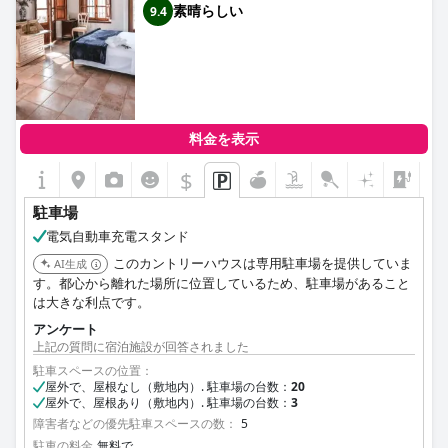
素晴らしい
9.4
料金を表示
$
駐車場
電気自動車充電スタンド
このカントリーハウスは専用駐車場を提供していま
AI生成
す。都心から離れた場所に位置しているため、駐車場があること
は大きな利点です。
アンケート
上記の質問に宿泊施設が回答されました
駐車スペースの位置：
屋外で、屋根なし（敷地内）. 駐車場の台数：
20
屋外で、屋根あり（敷地内）. 駐車場の台数：
3
障害者などの優先駐車スペースの数：
5
駐車の料金
無料で