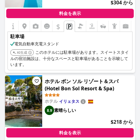
$304 から
料金を表示
$
駐車場
電気自動車充電スタンド
このホテルには駐車場があります。スイートスタイ
AI生成
ルの宿泊施設は、十分なスペースと駐車場があることを示唆して
います。
ホテル ボン ソル リゾート＆スパ
(Hotel Bon Sol Resort & Spa)
ホテル
イリェタス
素晴らしい
8.9
$218 から
料金を表示