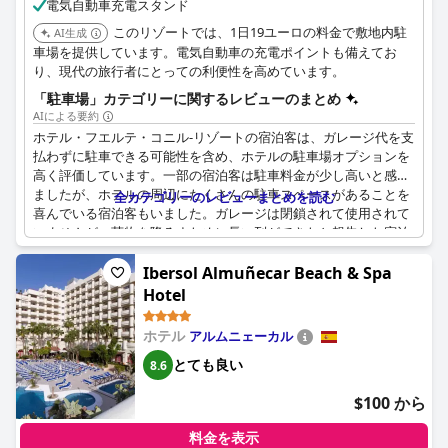
電気自動車充電スタンド
このリゾートでは、1日19ユーロの料金で敷地内駐
AI生成
車場を提供しています。電気自動車の充電ポイントも備えてお
り、現代の旅行者にとっての利便性を高めています。
「駐車場」カテゴリーに関するレビューのまとめ
AIによる要約
ホテル・フエルテ・コニル-リゾートの宿泊客は、ガレージ代を支
払わずに駐車できる可能性を含め、ホテルの駐車場オプションを
高く評価しています。一部の宿泊客は駐車料金が少し高いと感じ
ましたが、ホテルの周辺にたくさんの駐車スペースがあることを
全カテゴリーのレビューまとめを読む
喜んでいる宿泊客もいました。ガレージは閉鎖されて使用されて
いませんが、荷物を降ろすために長い列ができたと報告した宿泊
客もいます。さらに、駐車場はホテルに直接接続されておらず、
宿泊客は外に出る必要があります。しかし、宿泊客は、これは改
Ibersol Almuñecar Beach & Spa
善できる些細な不便さであると指摘しています。ホテルが公共駐
Hotel
車場を見下ろしており、宿泊客にさらに多くの駐車オプションを
提供していることも注目に値します。
ホテル
アルムニェーカル
とても良い
8.6
$100 から
料金を表示