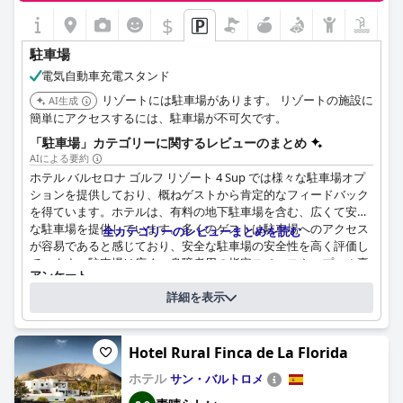
$
駐車場
電気自動車充電スタンド
リゾートには駐車場があります。 リゾートの施設に
AI生成
簡単にアクセスするには、駐車場が不可欠です。
「駐車場」カテゴリーに関するレビューのまとめ
AIによる要約
ホテル バルセロナ ゴルフ リゾート 4 Sup では様々な駐車場オプ
ションを提供しており、概ねゲストから肯定的なフィードバック
を得ています。ホテルは、有料の地下駐車場を含む、広くて安全
な駐車場を提供しています。多くのゲストは駐車場へのアクセス
全カテゴリーのレビューまとめを読む
が容易であると感じており、安全な駐車場の安全性を高く評価し
ています。駐車場は広く、身障者用の指定スペースや、プール裏
アンケート
に便利な駐車場があります。
上記の質問にホテルが回答されました
詳細を表示
駐車料金を節約したい方には、様々な無料の駐車場オプションが
駐車スペースの位置：
地下で.
あります。ゲストは、ホテルの正面と通り沿いに無料の駐車スペ
駐車の料金
一泊あたりの料金: € 10,50€
ースがあることを指摘しています。近くに無料の駐車スポットを
Hotel Rural Finca de La Florida
セルフパーキング、またはパーキングドライバーが提供されています
見つけるのは簡単で、ホテルの有料駐車場を使用する必要がない
か？
ホテル
サン・バルトロメ
場合もあります。
セルフパーキング：駐車場で、自分で車を駐車すること