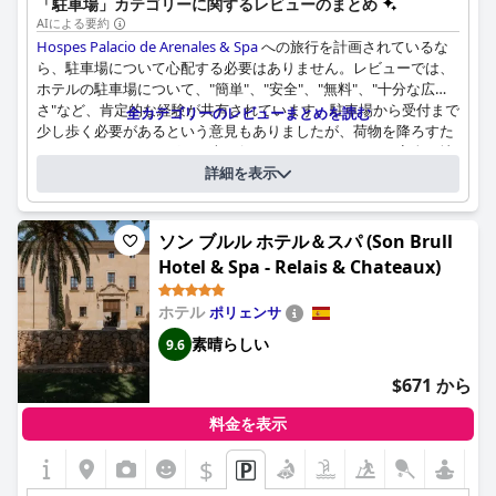
「駐車場」カテゴリーに関するレビューのまとめ
AIによる要約
Hospes Palacio de Arenales & Spa
への旅行を計画されているな
ら、駐車場について心配する必要はありません。レビューでは、
ホテルの駐車場について、"簡単"、"安全"、"無料"、"十分な広
さ"など、肯定的な経験が共有されています。駐車場から受付まで
全カテゴリーのレビューまとめを読む
少し歩く必要があるという意見もありましたが、荷物を降ろすた
めにホテルのすぐそばまで車で行くことができました。安全な地
アンケート
下駐車場も利用可能です。全体として、宿泊客はホテルの駐車場
詳細を表示
上記の質問にホテルが回答されました
の手軽さと利用しやすさに満足しており、ストレスのない滞在と
駐車スペースの位置：
なっています。
地下で.
ソン ブルル ホテル＆スパ (Son Brull
屋外で、屋根なし（敷地内）.
Hotel & Spa - Relais & Chateaux)
障害者などの優先駐車スペースの数：
2
駐車の料金
Free outdoor parking and underground garage at a cost
ホテル
ポリェンサ
of €15 per night
素晴らしい
9.6
$671 から
料金を表示
$