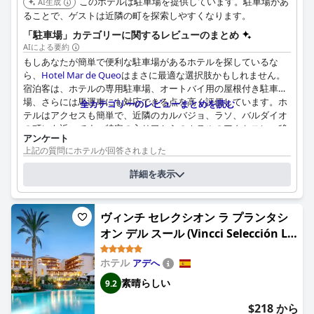
このホテルは駐車場を提供しています。駐車場があ
AI生成
ることで、ゲストは近隣の町を探索しやすくなります。
「駐車場」カテゴリーに関するレビューのまとめ
AIによる要約
もしあなたが簡単で便利な駐車場があるホテルを探しているな
ら、
Hotel Mar de Queo
はまさに最適な選択肢かもしれません。
宿泊客は、ホテルの専用駐車場、オートバイ用の屋根付き駐車
場、さらには馬運車にも対応できる点を高く評価しています。ホ
全カテゴリーのレビューまとめを読む
テルはアクセスも簡単で、近隣のカルバジョ、ラソ、バルダイオ
の町にも近いです。特定の入り口からのホテルのアクセスに、移
アンケート
動が不自由な方にはいくつかの課題があるかもしれませんが、全
上記の質問にホテルが回答されました
体的に、駐車オプションと利用可能性は最高です。そして何より
駐車スペースの位置：
も、駐車場は無料です！
詳細を表示
屋外で、屋根なし（敷地内）. 駐車場の台数：
30
駐車の料金
無料で
セルフパーキング、またはパーキングドライバーが提供されています
ヴィンチ セレクシオン ラ プランタシ
か？
セルフパーキング：駐車場で、自分で車を駐車すること
オン デル スール (Vincci Selección La
Plantación del Sur)
ホテル
アデへ
素晴らしい
9.2
$218 から