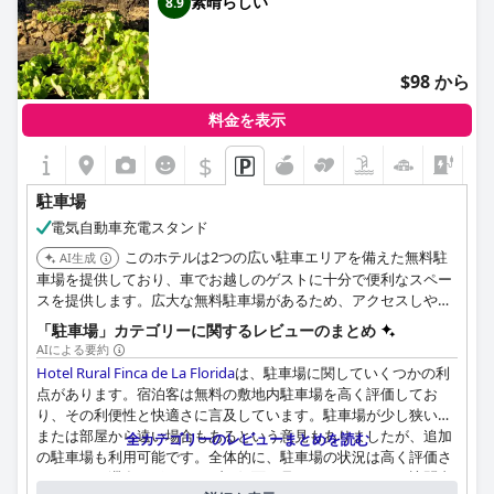
素晴らしい
8.9
ただし、いくつかの制限事項があります。ガレージは満車になる
可能性があり、一部のゲストは駐車料金が高すぎると感じてお
り、ホテル宿泊者には無料にすべきだと示唆しています。場合に
よっては、特に路上では駐車スペースが限られることがありま
$98 から
す。さらに、夜間に駐車場のゲートを管理する人がいないという
事例も1件報告されています。
料金を表示
$
全体として、駐車場の管理と費用に関して若干の改善の余地があ
るものの、ホテル バルセロナ ゴルフ リゾート 4 Sup の駐車場オ
駐車場
プションは概ね好評であり、有料の安全なスポットと十分な無料
の代替手段を提供しています。
電気自動車充電スタンド
このホテルは2つの広い駐車エリアを備えた無料駐
AI生成
車場を提供しており、車でお越しのゲストに十分で便利なスペー
スを提供します。広大な無料駐車場があるため、アクセスしやす
さと安心感において最高の選択肢です。
「駐車場」カテゴリーに関するレビューのまとめ
AIによる要約
Hotel Rural Finca de La Florida
は、駐車場に関していくつかの利
点があります。宿泊客は無料の敷地内駐車場を高く評価してお
り、その利便性と快適さに言及しています。駐車場が少し狭い、
または部屋から遠い場合もあるという意見もありましたが、追加
全カテゴリーのレビューまとめを読む
の駐車場も利用可能です。全体的に、駐車場の状況は高く評価さ
れており、滞在のポジティブな側面と見なされています。訪問者
アンケート