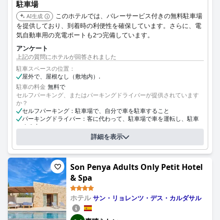
駐車場
このホテルでは、バレーサービス付きの無料駐車場
AI生成
を提供しており、到着時の利便性を確保しています。さらに、電
気自動車用の充電ポートも2つ完備しています。
アンケート
上記の質問にホテルが回答されました
駐車スペースの位置：
屋外で、屋根なし（敷地内）.
駐車の料金
無料で
セルフパーキング、またはパーキングドライバーが提供されています
か？
セルフパーキング：駐車場で、自分で車を駐車すること
パーキングドライバー：客に代わって、駐車場で車を運転し、駐車
する人
詳細を表示
Son Penya Adults Only Petit Hotel
& Spa
ホテル
サン・リョレンツ・デス・カルダサル