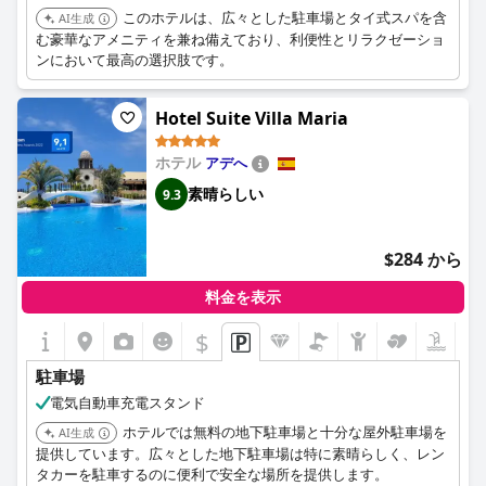
このホテルは、広々とした駐車場とタイ式スパを含
AI生成
む豪華なアメニティを兼ね備えており、利便性とリラクゼーショ
ンにおいて最高の選択肢です。
Hotel Suite Villa Maria
ホテル
アデへ
素晴らしい
9.3
$284 から
料金を表示
$
駐車場
電気自動車充電スタンド
ホテルでは無料の地下駐車場と十分な屋外駐車場を
AI生成
提供しています。広々とした地下駐車場は特に素晴らしく、レン
タカーを駐車するのに便利で安全な場所を提供します。