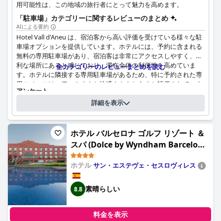
用可能性は、この地域の旅行者にとって魅力を高めます。
「駐車場」カテゴリーに関するレビューのまとめ
AIによる要約
Hotel Vall d'Aneu は、宿泊客から高い評価を受けている様々な駐
車場オプションを提供しています。ホテルには、予約に含まれる
無料の専用駐車場があり、宿泊客は非常にアクセスしやすく、便
利な場所にあると感じており、滞在全体の利便性を高めていま
全カテゴリーのレビューまとめを読む
す。ホテルに隣接する専用駐車場があるため、特に予約された専
用スペースは、使いやすさと快適さをもたらすと評価されていま
アンケート
す。
上記の質問にホテルが回答されました
詳細を表示
さらに、ホテルには電気自動車充電器を備えた駐車スペースがあ
駐車スペースの位置：
屋外で、屋根なし（敷地内）. 駐車場の台数：
35
り、環境意識の高い旅行者にとって魅力的です。駐車場が満車に
障害者などの優先駐車スペースの数：
1
なることがあるものの、全体的な意見としては、追加料金なしで
ホテル バルセロナ ゴルフ リゾート ＆
利用できる、広くて手間のかからない駐車場があることが強調さ
駐車の料金
無料で
スパ (Dolce by Wyndham Barcelona
れています。この特徴は、ホテルの中心的なロケーションを補完
Resort 4 Sup)
し、車で旅行する宿泊客にとって好ましい選択肢となる、注目す
ホテル
サン・エステヴェ・セスロヴィレス
べき利点となっています。
素晴らしい
8.8
料金を表示