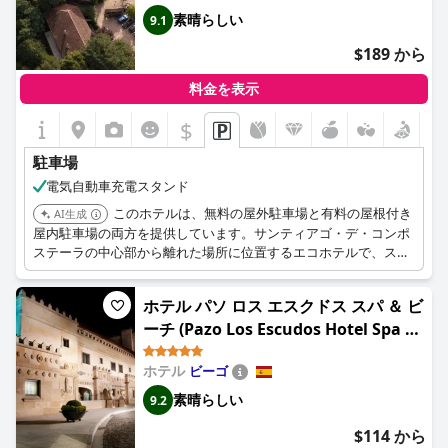
な駐車スペースが提供されていることは好意的に受け止められて
素晴らしい
9.1
います。
$189 から
料金を表示
$
駐車場
電気自動車充電スタンド
このホテルは、無料の屋外駐車場と有料の屋根付き
AI生成
屋内駐車場の両方を提供しています。サンティアゴ・デ・コンポ
ステーラの中心部から離れた場所に位置するエコホテルで、スパ
施設とスイミングプールを備えています。
ホテル パソ ロス エスクドス スパ ＆ ビ
ーチ (Pazo Los Escudos Hotel Spa &
Resort)
ホテル
ビーゴ
素晴らしい
9.2
$114 から