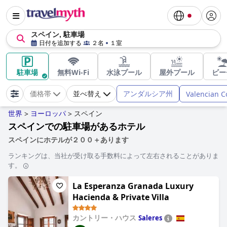
スペイン, 駐車場
日付を追加する
２名
１室
駐車場
無料Wi-Fi
水泳プール
屋外プール
ビー
アンダルシア州
Valencian 
価格帯
並べ替え
世界
ヨーロッパ
スペイン
>
>
スペインでの駐車場があるホテル
スペインにホテルが２００＋あります
ランキングは、当社が受け取る手数料によって左右されることがありま
す。
La Esperanza Granada Luxury
Hacienda & Private Villa
カントリー・ハウス
Saleres