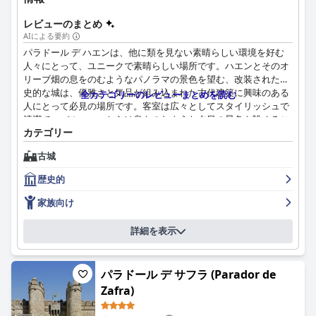
レビューのまとめ
AIによる要約
パラドール デ ハエンは、他に類を見ない素晴らしい環境を好む
人々にとって、ユニークで素晴らしい場所です。ハエンとそのオ
リーブ畑の息をのむようなパノラマの景色を望む、改装された歴
史的な城は、優雅さと気品が組み込まれた古代建築に興味のある
全カテゴリーのレビューまとめを読む
人にとって必見の場所です。客室は広々としてスタイリッシュで
清潔で、バルコニーからは息をのむような夕日の景色を眺めるこ
カテゴリー
とができます。ホテルの設備は申し分なく清潔で、スタッフはフ
レンドリーで親切です。ホテルの歴史に関する知識と行き届いた
古城
サービスにより、ゲストは中世の王族のような気分になります。
ビュッフェ式朝食は多様で豊富で、新鮮なビーガン料理も用意さ
歴史的
れています。レストランは、個人の好みに合うかどうかは別とし
て、その見事な景色と美しい環境で広く評価されています。最後
家族向け
に、大きくて清潔なスイミングプールは、リラックスできる素敵
な場所を提供します。全体として、パラドール デ ハエンは、快
詳細を表示
適でリラックスできる滞在のための信頼できる選択肢であり、趣
味良く丁寧に修復された宝石です。
パラドール デ サフラ (Parador de
Zafra)