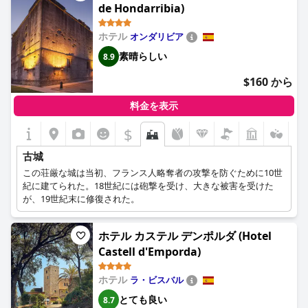
de Hondarribia)
ホテル
オンダリビア
素晴らしい
8.9
$160 から
料金を表示
$
古城
この荘厳な城は当初、フランス人略奪者の攻撃を防ぐために10世
紀に建てられた。18世紀には砲撃を受け、大きな被害を受けた
が、19世紀末に修復された。
ホテル カステル デンポルダ (Hotel
Castell d'Emporda)
ホテル
ラ・ビスバル
とても良い
8.7