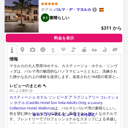
(Castillo Hotel Son Vida-Adults
ホテル
パルマ・デ・マヨルカ
Only, a Luxury Collection Hotel,
Mallorca)
素晴らしい
9.1
$311 から
料金を表示
$
情報
マヨルカの大人専用16ホテル、カスティージョ・ホテル・ソンヴ
ィダは、パルマ湾の魅惑的なパノラマビューとともに、洗練され
た静かな丘の上の体験を提供します。改装された164室の客室と
スイートは、3つの素晴らしいゴルフコースと豪華な屋外スイミ
レビューのまとめ
ングプールに囲まれ、お客様に落ち着いた雰囲気を提供します。
AIによる要約
ホテル内には、高級レストラン「エル・カステル」やシックな
カスティージョ ホテル ソン ビーダ ア ラグジュアリー コレクショ
「プール・バー」など多彩なダイニングがあり、「カスティージ
ン ホテル (Castillo Hotel Son Vida-Adults Only, a Luxury
ョ・ホテル・ソン・ヴィダ・スパ」と24時間営業のフィットネス
Collection Hotel, Mallorca)
は、パルマとパルマ湾の素晴らしい景
センターが究極のリラックスをお約束します。スペインでは珍し
色を望む静かなエリアに位置する、豪華でエレガントなホテルで
い大人専用の5つ星レジデンスは、大切な人との上質な時間や友
全カテゴリーのレビューまとめを読む
す。フレンドリーでプロフェッショナルなスタッフによる卓越し
人との思い出深い時間を求める熟練旅行者に最適で、最近改装さ
たサービスは高く評価されており、豊富な種類のオプションと卓
れたミーティングルームでは企業や社交イベントの開催も可能で