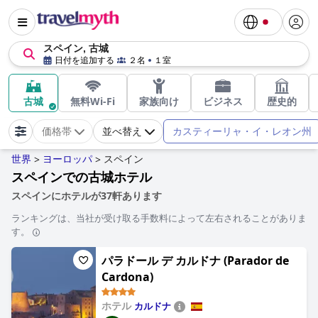
スペイン, 古城
日付を追加する
２名
１室
古城
無料Wi-Fi
家族向け
ビジネス
歴史的
カスティーリャ・イ・レオン州
価格帯
並べ替え
世界
ヨーロッパ
スペイン
>
>
スペインでの古城ホテル
スペインにホテルが37軒あります
ランキングは、当社が受け取る手数料によって左右されることがありま
す。
パラドール デ カルドナ (Parador de
Cardona)
ホテル
カルドナ