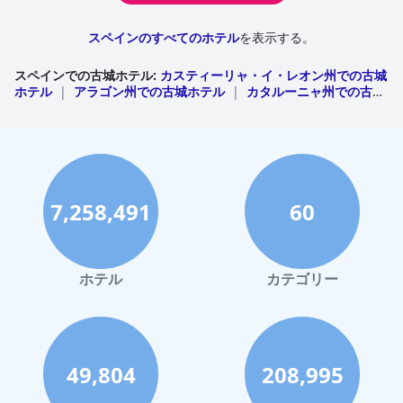
スペインのすべてのホテル
を表示する。
スペインでの古城ホテル
:
カスティーリャ・イ・レオン州での古城
ホテル
|
アラゴン州での古城ホテル
|
カタルーニャ州での古城
ホテル
|
アンダルシア州での古城ホテル
|
カスティーリャ・ラ
マンチャ州での古城ホテル
|
Valencian Communityでの古城ホ
テル
|
エストレマドゥーラ州での古城ホテル
|
ガリシア州での
古城ホテル
|
ナバラ州での古城ホテル
|
バレアレス諸島での古
城ホテル
|
バスク自治州での古城ホテル
7,258,491
60
ホテル
カテゴリー
49,804
208,995