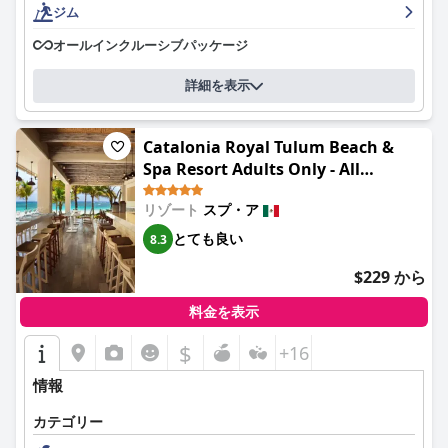
ジム
オールインクルーシブパッケージ
詳細を表示
Catalonia Royal Tulum Beach &
Spa Resort Adults Only - All
Inclusive
リゾート
スプ・ア
とても良い
8.3
$229 から
料金を表示
$
+16
情報
カテゴリー