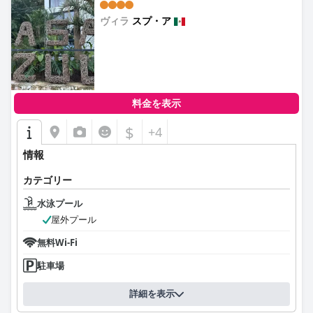
ヴィラ
スプ・ア
0.0
料金を表示
$
+4
情報
カテゴリー
水泳プール
屋外プール
無料Wi-Fi
駐車場
詳細を表示