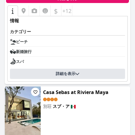
$
+12
情報
カテゴリー
ビーチ
新婚旅行
スパ
詳細を表示
Casa Sebas at Riviera Maya
別荘
スプ・ア
0.0