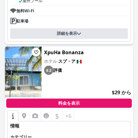
屋外プール
無料Wi-Fi
駐車場
詳細を表示
XpuHa Bonanza
ホテル
スプ・ア
評価
6.2
$29 から
料金を表示
$
+6
情報
カテゴリー