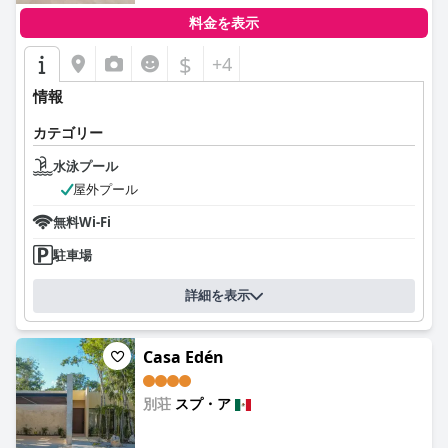
料金を表示
$
+4
情報
カテゴリー
水泳プール
屋外プール
無料Wi-Fi
駐車場
詳細を表示
Casa Edén
別荘
スプ・ア
0.0