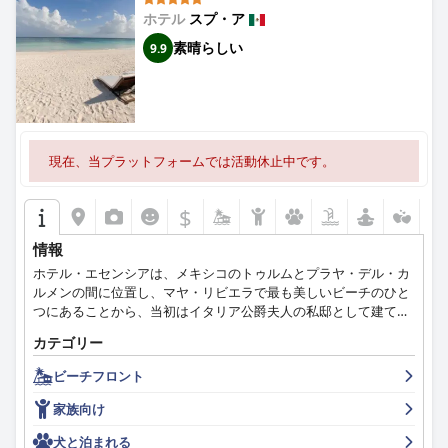
ホテル
スプ・ア
素晴らしい
9.9
現在、当プラットフォームでは活動休止中です。
$
情報
ホテル・エセンシアは、メキシコのトゥルムとプラヤ・デル・カ
ルメンの間に位置し、マヤ・リビエラで最も美しいビーチのひと
つにあることから、当初はイタリア公爵夫人の私邸として建てら
れました。現在では、魅力的な5つ星ホテルとなり、お客様全員
カテゴリー
にエレガントで最高にリラックスできる宿泊施設を提供していま
す。ハネムーナーに人気のあるこの素晴らしいビーチフロントの
ビーチフロント
ホテルは、お客様全員の思い出に残る快適な宿泊をお約束しま
す。
家族向け
犬と泊まれる