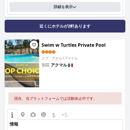
詳細を表示
近くにホテルが2軒あります
Swim w Turtles Private Pool
スプ・アから1.7マイル
別荘
アクマル
0.0
現在、当プラットフォームでは活動休止中です。
$
+5
情報