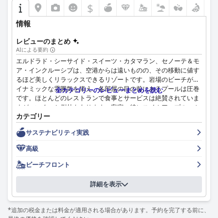
$
情報
レビューのまとめ
AIによる要約
エルドラド・シーサイド・スイーツ・カタマラン、セノーテ＆モ
ア・インクルーシブは、空港からは遠いものの、その移動に値す
るほど美しくリラックスできるリゾートです。岩場のビーチがダ
イナミックな雰囲気を添え、各部屋の目の前にあるプールは圧巻
全カテゴリーのレビューまとめを読む
です。ほとんどのレストランで食事とサービスは絶賛されていま
すが、いくつか例外もあります。客室、特にスイムアップルーム
カテゴリー
は、飛び込み用プールやホットタブなどの豪華なアメニティが備
わっており、非常に素晴らしいです。リゾートは細心の注意を払
サステナビリティ実践
って手入れされており、清潔ですが、一部の部屋は更新が必要か
もしれません。スタッフは卓越しており、優れた顧客サービスを
高級
提供し、滞在を楽しいものにしています。プールでの体験は、素
晴らしいカバナとフレンドリーなバーテンダーがいて最高です
ビーチフロント
が、一部のエリアは清掃が必要です。ビーチフロントのロケーシ
ョンは素晴らしいですが、一部のエリアは岩場で海藻がありま
詳細を表示
す。全体的に、ゲストはエルドラド・シーサイド・スイーツで素
晴らしい体験をしました。
*追加の税金または料金が適用される場合があります。予約を完了する前に、