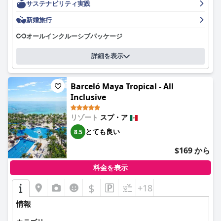
サステナビリティ実践
新婚旅行
オールインクルーシブパッケージ
詳細を表示
Barceló Maya Tropical - All
Inclusive
リゾート
スプ・ア
とても良い
8.5
$169 から
料金を表示
$
+18
情報