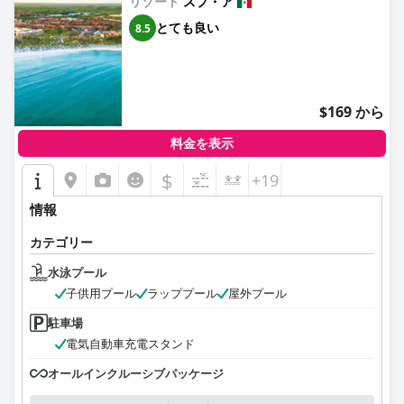
リゾート
スプ・ア
とても良い
8.5
$169 から
料金を表示
$
+19
情報
カテゴリー
水泳プール
子供用プール
ラッププール
屋外プール
駐車場
電気自動車充電スタンド
オールインクルーシブパッケージ