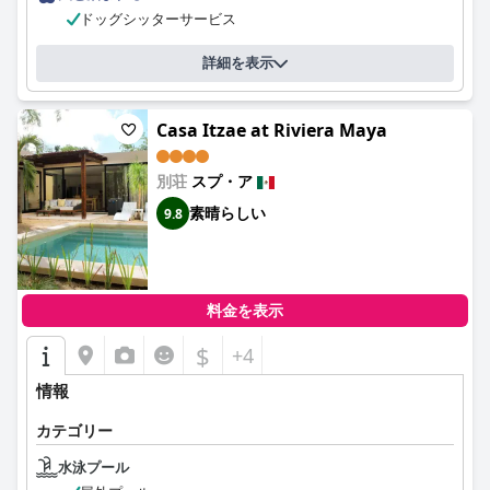
ドッグシッターサービス
詳細を表示
Casa Itzae at Riviera Maya
別荘
スプ・ア
素晴らしい
9.8
料金を表示
$
+4
情報
カテゴリー
水泳プール