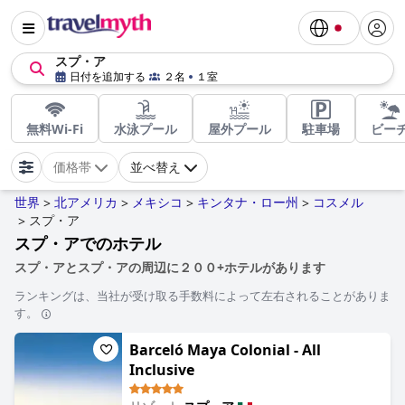
スプ・ア
日付を追加する
２名
１室
無料Wi-Fi
水泳プール
屋外プール
駐車場
ビー
価格帯
並べ替え
世界
北アメリカ
メキシコ
キンタナ・ロー州
コスメル
>
>
>
>
スプ・ア
>
スプ・アでのホテル
スプ・アとスプ・アの周辺に２００+ホテルがあります
ランキングは、当社が受け取る手数料によって左右されることがありま
す。
Barceló Maya Colonial - All
Inclusive