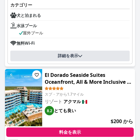
カテゴリー
犬と泊まれる
水泳プール
屋外プール
無料Wi-Fi
詳細を表示
El Dorado Seaside Suites
Oceanfront, All & More Inclusive -
Adults Only
スプ・アから1.7マイル
リゾート
アクマル
とても良い
8.2
$200 から
料金を表示