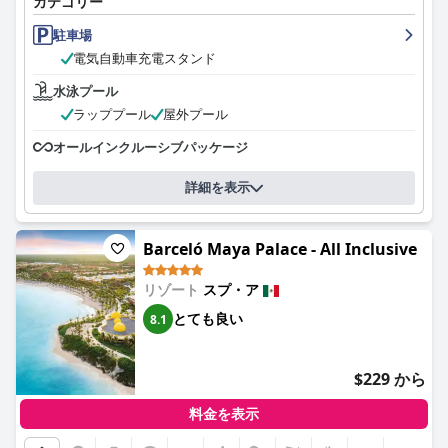
カテゴリー
駐車場
電気自動車充電スタンド
水泳プール
ラッププール
屋外プール
オールインクルーシブパッケージ
詳細を表示
Barceló Maya Palace - All Inclusive
リゾート
スプ・ア
とても良い
8.1
$229 から
料金を表示