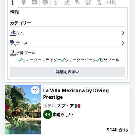
$
+18
情報
カテゴリー
ジム
テニス
水泳プール
ウォータースライダー
ウォーターパーク
屋外プール
詳細を表示
La Villa Mexicana by Diving
Prestige
ホテル
スプ・ア
素晴らしい
9.9
$140 から