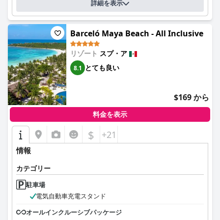
詳細を表示
Barceló Maya Beach - All Inclusive
リゾート
スプ・ア
とても良い
8.1
$169 から
料金を表示
$
+21
情報
カテゴリー
駐車場
電気自動車充電スタンド
オールインクルーシブパッケージ