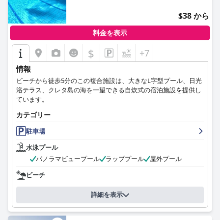
$38 から
料金を表示
$
+7
情報
ビーチから徒歩5分のこの複合施設は、大きなL字型プール、日光
浴テラス、クレタ島の海を一望できる自炊式の宿泊施設を提供し
ています。
カテゴリー
駐車場
水泳プール
パノラマビュープール
ラッププール
屋外プール
ビーチ
詳細を表示