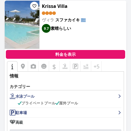
Krissa Villa
ヴィラ
スファカイキ
素晴らしい
9.7
料金を表示
$
+5
情報
カテゴリー
水泳プール
プライベートプール
屋外プール
駐車場
高級