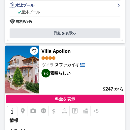
水泳プール
屋外プール
無料Wi-Fi
詳細を表示
Villa Apollon
ヴィラ
スファカイキ
素晴らしい
9.6
$247 から
料金を表示
$
+5
情報