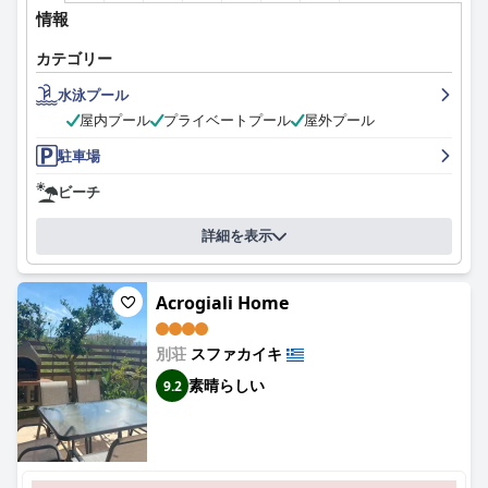
情報
カテゴリー
水泳プール
屋内プール
プライベートプール
屋外プール
駐車場
ビーチ
詳細を表示
Acrogiali Home
別荘
スファカイキ
素晴らしい
9.2