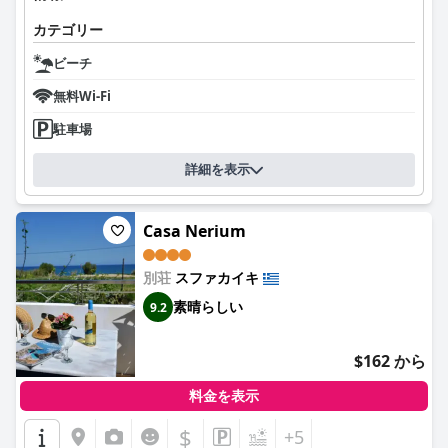
カテゴリー
ビーチ
無料Wi-Fi
駐車場
詳細を表示
Casa Nerium
別荘
スファカイキ
素晴らしい
9.2
$162 から
料金を表示
$
+5