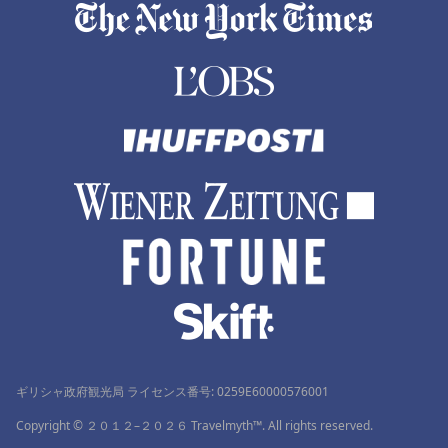
ギリシャ政府観光局 ライセンス番号: 0259Ε60000576001
Copyright © ２０１２–２０２６ Travelmyth™. All rights reserved.