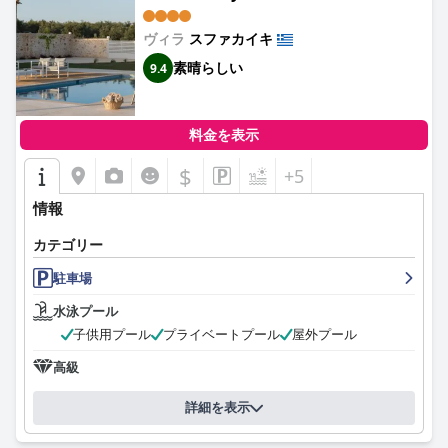
ヴィラ
スファカイキ
素晴らしい
9.4
料金を表示
$
+5
情報
カテゴリー
駐車場
水泳プール
子供用プール
プライベートプール
屋外プール
高級
詳細を表示