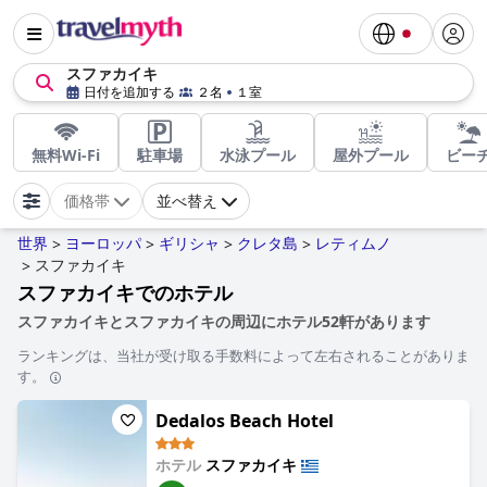
スファカイキ
日付を追加する
２名
１室
無料Wi-Fi
駐車場
水泳プール
屋外プール
ビー
価格帯
並べ替え
世界
ヨーロッパ
ギリシャ
クレタ島
レティムノ
>
>
>
>
スファカイキ
>
スファカイキでのホテル
スファカイキとスファカイキの周辺にホテル52軒があります
ランキングは、当社が受け取る手数料によって左右されることがありま
す。
Dedalos Beach Hotel
ホテル
スファカイキ