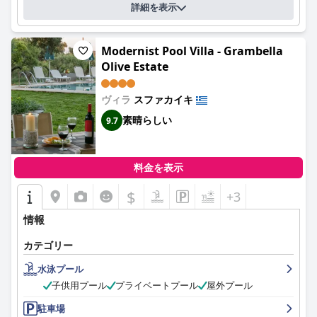
詳細を表示
Modernist Pool Villa - Grambella
Olive Estate
ヴィラ
スファカイキ
素晴らしい
9.7
料金を表示
$
+3
情報
カテゴリー
水泳プール
子供用プール
プライベートプール
屋外プール
駐車場