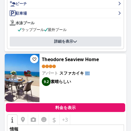
ビーチ
駐車場
水泳プール
ラッププール
屋外プール
詳細を表示
Theodore Seaview Home
アパート
スファカイキ
素晴らしい
9.2
料金を表示
$
+3
情報