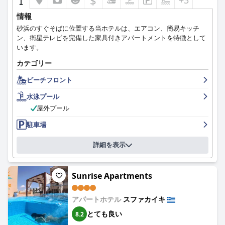
$
+3
情報
砂浜のすぐそばに位置する当ホテルは、エアコン、簡易キッチ
ン、衛星テレビを完備した家具付きアパートメントを特徴として
います。
カテゴリー
ビーチフロント
水泳プール
屋外プール
駐車場
詳細を表示
Sunrise Apartments
アパートホテル
スファカイキ
とても良い
8.2