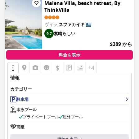
Malena Villa, beach retreat, By
ThinkVilla
ヴィラ
スファカイキ
素晴らしい
9.7
$389 から
料金を表示
$
+4
情報
カテゴリー
駐車場
水泳プール
プライベートプール
屋外プール
高級