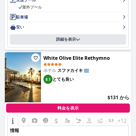
屋外プール
駐車場
安い
詳細を表示
White Olive Elite Rethymno
ホテル
スファカイキ
とても良い
8.1
$131 から
料金を表示
$
+12
情報