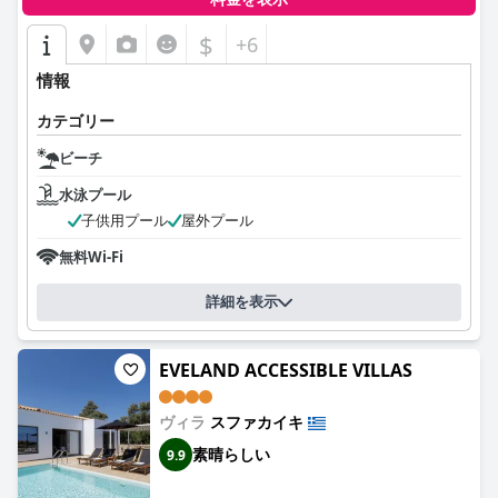
$
+6
情報
カテゴリー
ビーチ
水泳プール
子供用プール
屋外プール
無料Wi-Fi
詳細を表示
EVELAND ACCESSIBLE VILLAS
ヴィラ
スファカイキ
素晴らしい
9.9