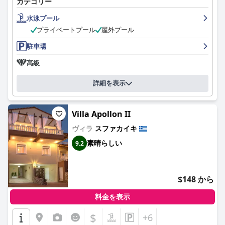
カテゴリー
水泳プール
プライベートプール
屋外プール
駐車場
高級
詳細を表示
Villa Apollon II
ヴィラ
スファカイキ
素晴らしい
9.2
$148 から
料金を表示
$
+6