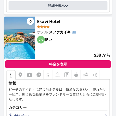
詳細を表示
Ekavi Hotel
ホテル
スファカイキ
良い
7.9
$38 から
料金を表示
$
+6
情報
ビーチのすぐ近くに建つ当ホテルは、快適なスタジオ、優れたサ
ービス、控えめな豪華さをフレンドリーな笑顔とともにご提供い
たします。
カテゴリー
水泳プール