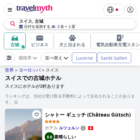
スイス, 古城
日付を追加する
２名
１室
古城
ビジネス
犬と泊まれる
電気自動車充電スタン
Lucerne
Sankt Gallen
価格帯
並べ替え
世界
ヨーロッパ
スイス
>
>
スイスでの古城ホテル
スイスにホテルが2軒あります
ランキングは、当社が受け取る手数料によって左右されることがありま
す。
シャトー ギュッチ (Château Gütsch)
ホテル
ルツェルン
素晴らしい
8.8