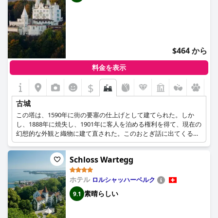
$464 から
料金を表示
$
古城
この塔は、1590年に街の要塞の仕上げとして建てられた。しか
し、1888年に焼失し、1901年に客人を泊める権利を得て、現在の
幻想的な外観と織物に建て直された。このおとぎ話に出てくるよ
うなお城からは、美しいルツェルン湖と中央スイスの山脈の霜が
降りた先端の壮大な景色を眺めることができ、遠くからドラゴン
Schloss Wartegg
が飛んでくるのではないかと半信半疑になる。
ホテル
ロルシャッハーベルク
素晴らしい
9.1