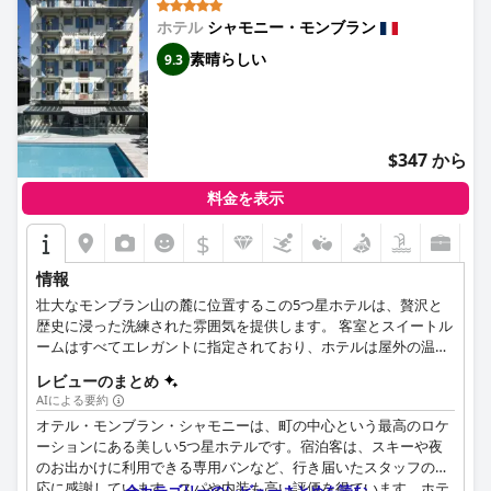
ホテル
シャモニー・モンブラン
素晴らしい
9.3
$347 から
料金を表示
$
情報
壮大なモンブラン山の麓に位置するこの5つ星ホテルは、贅沢と
歴史に浸った洗練された雰囲気を提供します。 客室とスイートル
ームはすべてエレガントに指定されており、ホテルは屋外の温水
プールと山の向こうの素晴らしい景色も提供しています。 スキー
レビューのまとめ
で時間を過ごした後、宿泊客はホテルのスパでくつろぎ、レスト
AIによる要約
ランで最高の料理オプションを味わうことができ、最もリラック
オテル・モンブラン・シャモニーは、町の中心という最高のロケ
スした時間を過ごすことができます。
ーションにある美しい5つ星ホテルです。宿泊客は、スキーや夜
のお出かけに利用できる専用バンなど、行き届いたスタッフの対
応に感謝しています。スパや内装も高い評価を得ています。ホテ