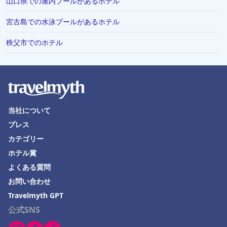
山口県での屋内プールがあるホテル
今治市でのホテル
宮古島での水泳プールがあるホテル
宮古市でのホテル
秩父市でのホテル
名護市でのホテル
熊谷市でのホテル
逗子市でのホテル
中野市でのホテル
当社について
平塚市でのホテル
プレス
鶴岡市でのホテル
カテゴリー
雲仙市でのホテル
ホテル賞
グアムでのホテル
よくある質問
お問い合わせ
加西市でのホテル
Travelmyth GPT
小浜でのホテル
公式SNS