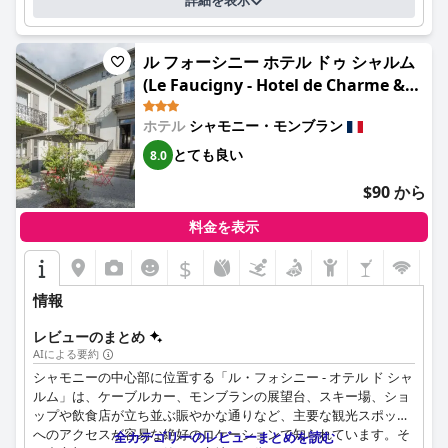
詳細を表示
ホテルのWi-Fiは不満の主な原因であり、多くのゲストが、特に客
室でのインターネットアクセスが不安定または利用できないと報
ル フォーシニー ホテル ドゥ シャルム
告しています。この分野の改善が提案されています。
(Le Faucigny - Hotel de Charme &
駐車場はホテル内と近隣にあり、便利です。スペースの制限やナ
SPA)
ビゲーションに関する課題を指摘するゲストもいますが、全体的
ホテル
シャモニー・モンブラン
な印象は、アクセス性とリーズナブルな価格設定に関して肯定的
とても良い
8.0
です。
$90 から
ラ・クロワ・ブランシュは、広々とした宿泊施設と歓迎的な環境
を提供する、家族向けの施設としても優れており、家族にとって
料金を表示
好ましい選択肢となっています。
$
スキー愛好家にとって、ホテルのスキーリフトへの近さ、安全な
スキー用具置き場や近くのレンタルサービスなどのアメニティは
情報
大きな利点です。ゴルファーは近くのコースを高く評価し、スポ
ーツ愛好家にとってホテルの魅力が高まります。
レビューのまとめ
AIによる要約
ナイトライフ愛好家は、ホテルの場所がシャモニーの活気あるシ
シャモニーの中心部に位置する「ル・フォシニー - オテル ド シャ
ーンを体験するのに最適であると感じるでしょう。ただし、眠り
ルム」は、ケーブルカー、モンブランの展望台、スキー場、ショ
の浅い人は、活気のある周辺からの騒音に注意する必要がありま
ップや飲食店が立ち並ぶ賑やかな通りなど、主要な観光スポット
す。しばしば非常に快適であると表現される快適なベッドは、そ
へのアクセスが容易な絶好のロケーションで知られています。そ
れにもかかわらず安らかな滞在を保証します。
全カテゴリーのレビューまとめを読む