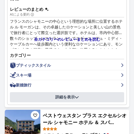
レビューのまとめ
AIによる要約
フランスのシャモニーの中心という理想的な場所に位置するホテ
ル ル モーガンは、その卓越したロケーションと美しい山の景色
で旅行者にとって際立った選択肢です。ホテルは、市内中心部、
数々のショップ、レストラン、そしてエギーユ・デュ・ミディ・
全カテゴリーのレビューまとめを読む
ケーブルカーへ徒歩圏内という便利なロケーションにあり、モン
ブラン山塊の探索に最適です。中心部に位置するにもかかわら
カテゴリー
ず、ホテル ル モーガンは静かな環境を維持しており、冒険家に
も静養を求める人にも最適です。ホテルの優れた駐車場設備と親
ブティックスタイル
切なスタッフが、全体的なポジティブな体験をさらに高めます。
スキー場
宿泊客は一貫してホテルの清潔さを称賛し、施設は非常にモダン
で手入れが行き届いていると述べています。徹底的かつ定期的な
新婚旅行
清掃は、スパエリアを含むホテル全体に及んでいます。この清潔
さへのこだわりは、快適で魅力的な雰囲気を作り出し、衛生と快
詳細を表示
適さを重視する人々にとって最高の選択肢となっています。
ホテル ル モーガンの客室も、その広さ、モダンな雰囲気、そし
ベストウェスタン プラス エクセルシオ
てモンブランやその他の雪を頂いた山々の壮大な景色で称賛され
ール シャモニー ホテル ＆ スパ
ています。多くの人が清潔で手入れの行き届いた客室と快適なベ
ッドに感謝していますが、エアコンの不足と防音性の改善が必要
(Excelsior Chamonix Hôtel)