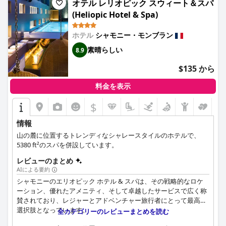
オテル レリオピック スウィート＆スパ
色は高く評価されていますが、メニューが限られており、料理が
(Heliopic Hotel & Spa)
4つ星ホテルにしてはシンプルすぎると感じるゲストもいます。
サービスの質はまちまちで、待ち時間が長く、一貫性がないと指
摘する人もいますが、特にハーフボードプランを利用している人
ホテル
シャモニー・モンブラン
にとっては、全体的な食事体験は依然として価値があります。
素晴らしい
8.9
客室は、その広さ、モダンな内装、そして清潔さで賞賛されてい
$135 から
ます。宿泊客は、素晴らしい景色、居心地の良い木製のパネル、
ネスプレッソマシンなどのアメニティを強調しています。しか
料金を表示
し、照明が暗い場合があること、そして比較的小さめの客室で
は、時代遅れのカーペットのような小さな問題があることを指摘
$
する人もいます。
情報
ホテルのスタッフは、そのフレンドリーさ、プロ意識、そして効
山の麓に位置するトレンディなシャレースタイルのホテルで、
率性で称えられています。チームは、迅速なサービスと親切な態
5380 ft²のスパを併設しています。
度を通じてゲストエクスペリエンスを向上させ、歓迎的な環境に
貢献しています。ホテル全体の清潔さは定期的に強調されてお
レビューのまとめ
り、客室と共用エリアはその非の打ちどころのない状態が高く評
AIによる要約
価されています。
シャモニーのエリオピック ホテル & スパは、その戦略的なロケ
ーション、優れたアメニティ、そして卓越したサービスで広く称
WiFiの品質には一貫性がありません。高速で信頼性が高いと感じ
賛されており、レジャーとアドベンチャー旅行者にとって最高の
る人もいれば、特に特定の客室では、電波が弱く速度が遅いと報
選択肢となっています。
全カテゴリーのレビューまとめを読む
告する人もいます。スパは、手入れの行き届いた施設と愛想の良
いスタッフにより、概ね肯定的な体験を提供していますが、その