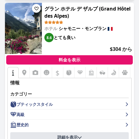
のではありません。
グラン ホテル デ ザルプ (Grand Hôtel
ホテルのレストランでの夕食は、メニューが限られているため長
全体として、
PlanB Hotel - Living Chamonix
は、その優れたロケ
des Alpes)
期滞在では繰り返しに感じられるかもしれませんが、美味しく丁
ーション、家族向けの環境、清潔さ、そして卓越したホスピタリ
寧に調理された料理で প্রশংসされています。宿泊客は、フレンド
ティで際立っており、シャモニーでの思い出に残る快適な滞在を
リーで丁寧なサービスとテーマのある食事体験に感謝しています
ホテル
シャモニー・モンブラン
求める旅行者にとって、最高の選択肢となっています。
が、一部の人は量が少ない割に値段が高いと感じています。
とても良い
8.6
客室の宿泊客の体験は様々です。良い点としては、モダンで快
$304 から
適、スタイリッシュな内装で、一部の客室からはモンブランの素
晴らしい景色を眺めることができます。しかし、暗い内装、狭く
料金を表示
て窮屈なスペース、メンテナンスの問題などが頻繁に見られま
す。防音性の問題やエアコンがないことも快適さを損なう可能性
$
があります。
情報
清潔さについては評価が分かれています。多くの宿泊客がホテル
を清潔で手入れが行き届いていると表現していますが、毎日の清
カテゴリー
掃ルーチンでの不備や、より注意が必要な特定の場所を指摘する
ブティックスタイル
人もいます。それにもかかわらず、一般的な雰囲気は居心地が良
く快適です。
高級
スタッフは、その親切さと効率性で頻繁に称賛されており、宿泊
歴史的
客の体験を向上させるためにしばしば期待以上のことを行いま
す。特定のスタッフメンバーは、その卓越したサービスで強調さ
詳細を表示