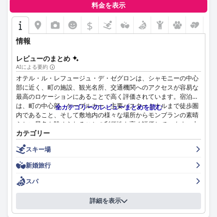
ます。
料金を表示
清潔さは大きな利点であり、ゲストはホテルを常に清潔で手入れ
$
が行き届いていると表現しており、滞在全体の快適さと居心地の
良さを高めています。フレンドリーで親切、そして効率的なスタ
情報
ッフは、プロフェッショナルで丁寧な態度でゲストエクスペリエ
ンスを向上させています。
レビューのまとめ
AIによる要約
ホテルのWiFiは一般的に信頼性が高く高速で、特にビデオ通話に
オテル・ル・レフュージュ・デ・ゼグロンは、シャモニーの中心
適していますが、一部のゲストは混雑時に断続的な接続の問題を
部に近く、町の施設、観光名所、交通機関へのアクセスが容易な
経験しています。駐車場については評価が分かれています。地下
最高のロケーションにあることで高く評価されています。宿泊客
駐車場は安全でリーズナブルな価格ですが、スペースが限られて
は、町の中心部、ケーブルカー、主要バスターミナルまで徒歩圏
全カテゴリーのレビューまとめを読む
おり狭いため、大型車には不便です。
内であること、そして敷地内の様々な場所からモンブランの素晴
らしい景色を眺められることの利便性を高く評価しています。中
このホテルは、スキーリゾートに近いこと、便利なスキー用具の
カテゴリー
心部に位置しているにもかかわらず、ホテルはリラックスできる
保管および乾燥施設があることから、スキー愛好家にとって最適
穏やかな雰囲気を保っています。温水屋外プールや心地よいスパ
な選択肢です。戦略的な立地と、リフト券の購入や用具レンタル
スキー場
などのアメニティは好評で、フレンドリーで親切なスタッフが全
のおすすめなど、包括的なスキー関連サービスにより、スキー体
体的な宿泊客の体験を向上させています。
新婚旅行
験を最大限に楽しむことができます。
ホテルでの朝食は概ね好評で、ペストリーやマルチグレインパン
スパ
快適なベッドも特筆すべき点で、非常に清潔で広々としており、
などの新鮮で自家製のアイテムが豊富な高品質のビュッフェが特
高品質の寝具が備わっているとよく言われます。ただし、きしみ
徴です。宿泊客は、朝食エリアからのバラエティとモンブランの
詳細を表示
や柔らかいシングルベッドなどの些細な問題が指摘されることも
美しい景色を楽しんでいます。組織やコストに関するいくつかの
ありますが、全体的な肯定的なフィードバックを大きく損なうも
批判もありますが、全体的な感情は肯定的です。