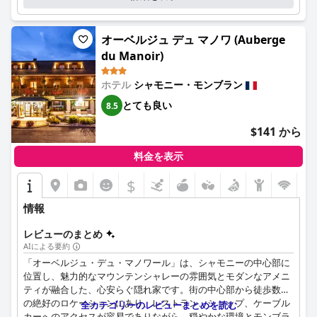
れ、ホテルの歓迎的でプロフェッショナルな環境に貢献していま
す。
オーベルジュ デュ マノワ (Auberge
ホテルでのWiFiの品質は一貫していません。ロビーでは強力で信
頼性の高いインターネットが利用できますが、一部の客室では接
du Manoir)
続が弱かったり不安定だったりします。無料のWiFiは全体的に評
価されていますが、より一貫性が向上する可能性があります。
ホテル
シャモニー・モンブラン
とても良い
8.5
スパは際立った特徴であり、温水屋外プール、サウナ、ハマム、
スチームルーム、ジャグジーなどの優れた設備を備えたリラック
$141 から
スできる雰囲気を提供しています。素晴らしい山の景色が体験を
向上させ、改善の余地があるにもかかわらず、スパはホテルの人
料金を表示
気のある側面となっています。
$
プールエリアは、清潔でリラックスできる環境と絵のように美し
い山の背景で高い評価を得ています。宿泊客は温水屋外プールと
情報
追加のアメニティを楽しんでいますが、一部の人は寒い時期には
プールがもっと暖かければ良いと思っています。
レビューのまとめ
AIによる要約
駐車場オプションには、安全な地下駐車場が割高な料金で含まれ
「オーベルジュ・デュ・マノワール」は、シャモニーの中心部に
ていますが、スペースは狭く限られています。このエリアでの無
位置し、魅力的なマウンテンシャレーの雰囲気とモダンなアメニ
料駐車場も限られており、すぐに満車になります。駐車料金の高
ティが融合した、心安らぐ隠れ家です。街の中心部から徒歩数分
さと利用できない場合があることが宿泊客にとって懸念事項とな
の絶好のロケーションにあり、レストラン、ショップ、ケーブル
全カテゴリーのレビューまとめを読む
る可能性があるため、事前の計画をお勧めします。
カーへのアクセスが容易でありながら、穏やかな環境とモンブラ