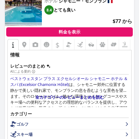
であるという声もあります。
ホテル
シャモニー・モンブラン
とても良い
8.4
ホテル ル モーガンの朝食は、一般的にその品質とバラエティが
好評です。宿泊客は、素晴らしく豊富な料理を楽しんでいます
$77 から
が、特定のエリアでの高コストと限られた選択肢には批判もあり
ます。ホテルのレストラン、ル コンプトワール デ アルプでの食
料金を表示
事は、その卓越した料理、エレガントな雰囲気、そして行き届い
たサービスで高く評価されており、宿泊客にとって必見の場所と
$
なっています。
情報
ホテル ル モーガンのスタッフは、そのフレンドリーで親切な性
格で一貫して強調されています。宿泊客は、温かく丁寧なやり取
レビューのまとめ
りに感謝しており、スタッフが快適な滞在を確実にするためにし
AIによる要約
ばしば期待以上に対応し、ホテルの歓迎的な雰囲気を高めている
ベストウェスタン プラス エクセルシオール シャモニー ホテル ＆
と述べています。
スパ (Excelsior Chamonix Hôtel)
は、シャモニー郊外に位置する
静かで美しい隠れ家で、モンブランの息を呑むような景色を望め
WiFiサービスについては、速度と信頼性が不足していると感じる
ます。そのロケーションは、静かな環境とハイキングコースやス
全カテゴリーのレビューまとめを読む
宿泊客もおり、特に上層階や一部の客室では賛否両論あります
キー場への便利なアクセスとの理想的なバランスを提供し、アウ
が、ホテルはより接続性の高いエリアを提供しています。
トドア愛好家に最適です。近くの駅やバス停などの公共交通機関
カテゴリー
を利用すれば、シャモニーの観光スポットを気軽に探索できま
ホテル ル モーガンのスパについても、賛否両論のフィードバッ
す。客室、プール、レストランのテラスからのパノラマビュー
クがあります。宿泊客は、リラックスできる雰囲気とマッサージ
ゴルフ
は、ホテルの紛れもない魅力を高めます。
の質に感謝していますが、スパは改装と温度管理の改善から恩恵
スキー場
を受ける可能性があると指摘する人もいます。同様に、プール、
ホテルの朝食は、新鮮でおいしい製品が豊富で多様なことで高く