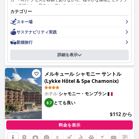
ンの素晴らしい景色をお楽しみいただけます。
全体として、オテル・ル・レフュージュ・デ・ゼグロンは、その
カテゴリー
優れたロケーション、フレンドリーなスタッフ、質の高いアメニ
ホテルの朝食は、その品質とバラエティに高い評価を得ており、
ティで際立っており、シャモニーを訪れる旅行者にとって非常に
スキー場
新鮮な地元の食材を使用し、一日の素敵なスタートを切ることが
お勧めの選択肢となっています。特定の分野での小さな改善は、
できます。ただし、一部のゲストは少し値段が高いと感じていま
宿泊客の体験をさらに向上させる可能性があります。
サステナビリティ実践
す。客室は居心地が良く、美しい木製の内装、快適さ、モダンな
設備を備えた伝統的なアルペンシャレーの本質をとらえていま
新婚旅行
す。ホテルは、非常に清潔な環境を確保し、すべてのエリアで高
い衛生基準を維持しており、これはゲストのポジティブな体験に
詳細を表示
大きく貢献しています。
「オーベルジュ・デュ・マノワール」のスタッフは、その並外れ
メルキュール シャモニー サントル
た親しみやすさ、気配り、プロ意識が一貫して称賛されており、
(Lykke Hôtel & Spa Chamonix)
温かく歓迎的な雰囲気を作り出しています。Wi-Fiサービスは、接
続が遅く不安定であるという意見が頻繁に見られ、評価が分かれ
ていますが、ホテル全体の満足度は高いままです。
ホテル
シャモニー・モンブラン
とても良い
8.7
スパエリアには、モンブランの息を呑むような景色を望む屋外サ
ウナとジャグジーがあり、滞在をさらに充実させます。ゲスト
$112 から
は、スパをプライベートに利用できる点を高く評価しています
が、一部のゲストはその費用をデメリットとして挙げています。
料金を表示
駐車場は便利で安全であり、車で旅行する人にとって魅力的な要
素となっています。ファミリーにも最適な宿泊施設であり、広々
$