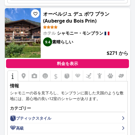
に値し、その質の高さについて多くの肯定的なコメントが寄せら
れています。全体として、ル・アモー・アルベール・プルミエは
オーベルジュ デュ ボワ プラン
魅力的で思い出に残る滞在を提供し、そのプールとスパ施設は間
(Auberge du Bois Prin)
違いなくこの美しいホテルのハイライトの一つです。
ホテル
シャモニー・モンブラン
素晴らしい
9.4
$271 から
料金を表示
$
情報
シャモニーの谷を見下ろし、モンブランに面した天国のような敷
地には、居心地の良い12室のシャレーがあります。
カテゴリー
ブティックスタイル
高級