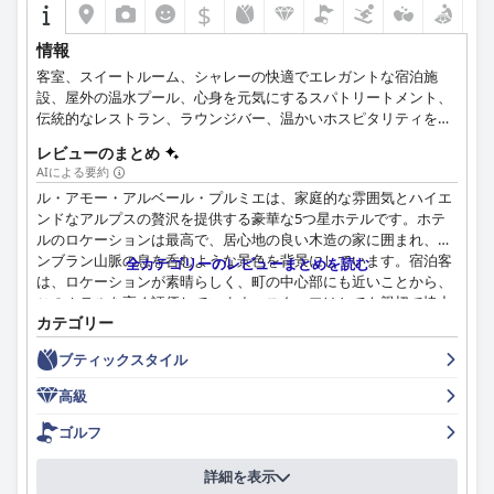
$
情報
客室、スイートルーム、シャレーの快適でエレガントな宿泊施
設、屋外の温水プール、心身を元気にするスパトリートメント、
伝統的なレストラン、ラウンジバー、温かいホスピタリティを提
供するこのシャモニックスの5つ星ホテルは、宿泊を可能な限り
レビューのまとめ
記憶に残り、リラックスさせるでしょう。
AIによる要約
ル・アモー・アルベール・プルミエは、家庭的な雰囲気とハイエ
ンドなアルプスの贅沢を提供する豪華な5つ星ホテルです。ホテ
ルのロケーションは最高で、居心地の良い木造の家に囲まれ、モ
ンブラン山脈の息を呑むような景色を背景にしています。宿泊客
全カテゴリーのレビューまとめを読む
は、ロケーションが素晴らしく、町の中心部にも近いことから、
このホテルを高く評価しています。スタッフはとても親切で協力
カテゴリー
的で、滞在をさらに楽しいものにしてくれます。ホテルのミシュ
ランレストランでのディナーは、絶妙な料理とそれに匹敵する申
ブティックスタイル
し分のないサービスで、見逃せない体験です。客室はそれぞれ個
性的で美しく、非常に広々とした部屋もあります。ル・アモー・
高級
アルベール・プルミエでは清潔さが最優先事項であり、多くのゲ
ストがホテルの清潔さについて肯定的なコメントを寄せていま
ゴルフ
す。スタッフは、きめ細かく、効率的で、プロフェッショナルで
あると評されており、滞在を思い出深いものにするために、期待
詳細を表示
以上のサービスを提供しています。スパとプール施設は特に注目