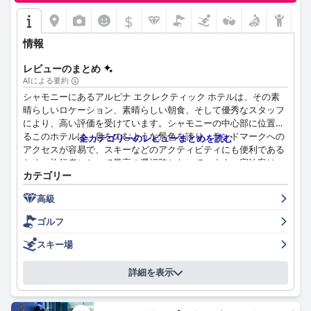
$
ホテルは、シャモニーの活気のあるナイトライフに近いにもかか
わらず、静かな環境を維持しています。宿泊客は、街の賑やかな
情報
群衆からの騒音が聞こえることもありますが、静かな雰囲気を高
く評価しています。
レビューのまとめ
AIによる要約
ベッドは賛否両論あり、快適だと感じる人も多いですが、改善の
シャモニーにあるアルピナ エクレクティック ホテルは、その素
余地があると感じる人もいます。清潔で居心地の良い客室は、一
晴らしいロケーション、素晴らしい朝食、そして優秀なスタッフ
部の宿泊客がマットレスと枕が理想的ではないと感じる場合で
により、高い評価を受けています。シャモニーの中心部に位置す
も、安らかな睡眠に貢献します。
るこのホテルは、息をのむような景色を誇り、ランドマークへの
全カテゴリーのレビューまとめを読む
アクセスが容易で、スキーなどのアクティビティにも便利である
全体として、ル・フォシニー - オテル ド シャルムは、多くの宿泊
ため、旅行者にとって最高の選択肢となっています。宿泊客は、
客がホテルのアメニティとサービスを典型的な3つ星の期待を超
カテゴリー
モンブランや近くの川の景色など、絵のように美しい周辺環境に
えるものとして説明しており、お金に見合う価値があります。素
感謝しています。
敵な雰囲気で楽しい滞在を提供し、シャモニーを訪れる人にとっ
高級
て推奨できる選択肢です。
ホテルの朝食は、その品質、種類、そして7階のダイニングエリ
ゴルフ
アからの息を呑むような景色で高く評価されており、際立った特
徴となっています。ビュッフェでは、多種多様なおいしい料理が
スキー場
提供されており、豪華で、今までで最高だと評されています。よ
り多くの種類やより健康的な選択肢を求める小さな要望があるに
詳細を表示
もかかわらず、全体的な感情は圧倒的に肯定的です。
ホテルでの夕食は賛否両論です。7階のレストランの雰囲気と景