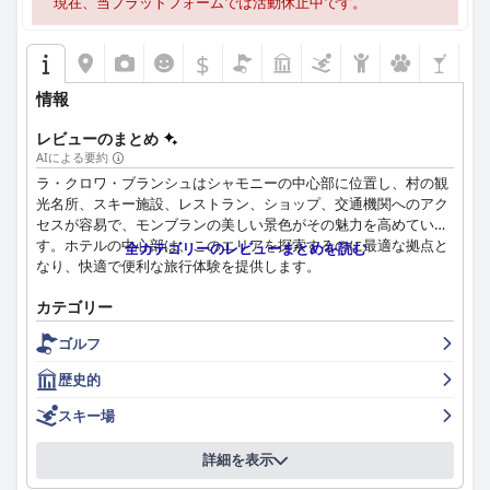
現在、当プラットフォームでは活動休止中です。
$
情報
レビューのまとめ
AIによる要約
ラ・クロワ・ブランシュはシャモニーの中心部に位置し、村の観
光名所、スキー施設、レストラン、ショップ、交通機関へのアク
セスが容易で、モンブランの美しい景色がその魅力を高めていま
す。ホテルの中心部は、このエリアを探索するのに最適な拠点と
全カテゴリーのレビューまとめを読む
なり、快適で便利な旅行体験を提供します。
ゲストはホテルの朝食を頻繁に褒め、その質、種類、新鮮さを評
カテゴリー
価しています。充実したビュッフェには、絞りたてのオレンジジ
ゴルフ
ュース、さまざまなパン、ペストリー、チーズ、ソーセージ、フ
ルーツ、ヨーグルトなどの新鮮なオプションが含まれており、心
歴史的
温まる満足のいく一日のスタートとなります。フレンドリーなス
タッフが朝食体験をさらに高めます。
スキー場
ラ・クロワ・ブランシュでの夕食も好評で、ゲストはおいしい料
詳細を表示
理、特にスモークミート付きのラクレットを楽しんでいます。息