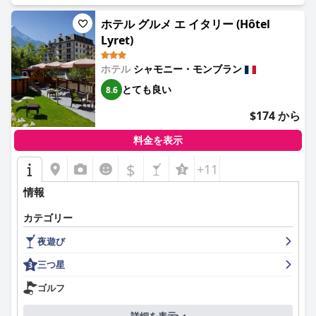
を呑むような景色を望むレストランのテラスは、食事の雰囲気を
さらに高めます。特定の料理やサービスに関するフィードバック
ホテル グルメ エ イタリー (Hôtel
もありますが、全体的な食事体験は依然として肯定的です。
Lyret)
ラ・クロワ・ブランシュの客室の評価はまちまちです。多くの客
室は広々としており、特にモンブランと周囲の山々の魅力的な景
ホテル
シャモニー・モンブラン
色を望み、スキー旅行や大人数のグループに適しています。一般
とても良い
8.6
的に清潔で、ケトルや冷蔵庫などのモダンな設備が整っていま
す。ただし、一部の客室は古く、改修が必要な場合があります
$174 から
が、快適なベッドと効果的な清掃サービスにより、ほとんどのゲ
ストは満足しています。
料金を表示
ホテルの清潔さは高く評価されており、客室や共用エリアの清潔
$
+11
さを強調する人が多くいます。ただし、シャワータイルのカビや
汚れたカーペットなどの問題が時々発生し、特定のエリアにもっ
情報
と注意が必要なことを示唆しています。それにもかかわらず、清
潔な環境を維持するというスタッフのコミットメントは明らかで
カテゴリー
す。
夜遊び
ラ・クロワ・ブランシュのスタッフは、その親しみやすさ、プロ
三つ星
意識、気配りで高く評価されています。温かく、歓迎的な雰囲気
を作り出し、全体的なゲスト体験を大幅に向上させます。特定の
ゴルフ
スタッフとそのさまざまなリクエストや現地の情報への対応への
特別な称賛は、ホテルの評判にプラスに貢献しています。