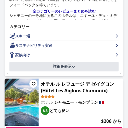
フィードバックを得ています。
全カテゴリーのレビューまとめを読む
シャモニーの一等地にあるこのホテルは、エギーユ・デュ・ミデ
ィ・ロープウェイなどの主要な観光スポットへの優れた近さと、
市内中心部へのアクセスが容易であることで高く評価されてお
カテゴリー
り、交通と観光の両方の利便性を高めています。多くの客室から
スキー場
はモンブランとエギーユ・デュ・ミディの素晴らしい景色を眺め
ることができ、バルコニー付きの客室では、より親密な景観を楽
サステナビリティ実践
しめます。ホテルのモダンな設備、広々とした客室、そして温か
い雰囲気も、その魅力をさらに高めています。
家族向け
ゲストは一貫して、新鮮な地元産のオーガニック製品を使った朝
詳細を表示
食ビュッフェの質と種類を称賛しており、際立った食体験となっ
ています。ホテル内のレストランでは、おいしい食事と活気のあ
る雰囲気を提供しており、ライブミュージックや子供の遊び場も
オテル ル レフュージ デ ゼイグロン
完備されています。ただし、一部のゲストはメニューが限られて
(Hôtel Les Aiglons Chamonix)
いることと、価格がやや高いことを指摘しています。
広々として清潔感のあるモダンな客室は、しばしば息をのむよう
ホテル
シャモニー・モンブラン
な景色を誇り、ゲストの快適さに大きく貢献しています。ファミ
とても良い
8.3
リースイートの広さや、ミニボーリングやゲームルームなど、子
供向けの多くのアクティビティやアメニティが充実しているた
$206 から
め、家族連れに特に好評で、家族旅行に最適な目的地となってい