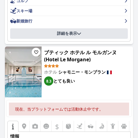
ゴルフ
高められています。
スキー場
フィットネス愛好家は、屋内プールの近くにあるため、時折暑く
なるものの、設備の整ったジムを高く評価するでしょう。屋内と
新婚旅行
屋外のオプションとジャグジーを含むプール施設は、概ね好評で
すが、水温がもう少し高ければ良いという意見もあります。
詳細を表示
ビッグスカイホテル＆スパは、子供向けの専用プレイエリアや、
大人も子供も楽しめる環境など、子供向けのさまざまなアクティ
ブティック ホテル ル モルガンヌ
ビティがあるため、特に家族連れに人気があります。
(Hotel Le Morgane)
駐車場もまた、広々としていて無料で便利なスポットが利用でき
るという利点があり、車で旅行するゲストにとって便利です。
ホテル
シャモニー・モンブラン
とても良い
8.3
要約すると、ビッグスカイホテル＆スパは、戦略的なロケーショ
ン、優れたアメニティ、歓迎的なスタッフ、そして家族向けの環
境を提供し、バランスの取れた体験を提供します。改善の余地が
わずかにありますが、圧倒的に肯定的なレビューは、シャモニー
地域を探索する人にとって好ましい目的地であることを示してい
現在、当プラットフォームでは活動休止中です。
ます。
$
情報