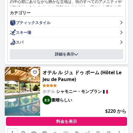
の中心部にありながら静かな立地は、街のすべてのアメニティや
UTMBのようなイベントに便利でありながら、穏やかな滞在を保
最後に、ホテルは、ダウンタウンへの訪問に中心的な場所を必要
カテゴリー
証します。
とするビジネス旅行者にも適しており、効率的な客室とスタッフ
がスムーズなビジネス滞在を促進します。全体として、ラ・クロ
ブティックスタイル
宿泊客は、バラエティに富んだ豊富な高品質な地元食材を使用し
ワ・ブランシュは、シャモニーへの訪問者にとって、快適でサー
た朝食サービスを一貫して高く評価しています。朝食時のフレン
ビス志向で便利な場所にあります。
スキー場
ドリーで気配りの行き届いたスタッフは、一部の宿泊客がより多
くの温かい料理を望んでいるにもかかわらず、楽しい体験をさら
スパ
に高めています。
詳細を表示
客室は、その小ささから賛否両論ありますが、その居心地の良
さ、モダンな内装、清潔さは評価されています。機能的で整理さ
れたレイアウトは、山の景色や屋根裏部屋などの魅力的な特徴と
オテル ル ジュ ドゥ ポーム (Hôtel Le
ともに、滞在にプラスの影響を与えます。騒音や軽微なメンテナ
Jeu de Paume)
ンスの問題が指摘されていますが、全体的な雰囲気と戦略的なロ
ケーションがこれらの欠点を補っています。
ホテル
シャモニー・モンブラン
ル・フォシニーの清潔さは頻繁に強調されており、宿泊客は客室
素晴らしい
8.9
と共用エリアの両方の完璧な状態に注目しています。毎日の清掃
とメンテナンスにより、新鮮で整頓された環境が確保されていま
$220 から
すが、時折見落としがあることも指摘されています。
料金を表示
ル・フォシニーのスタッフは、フレンドリーでプロフェッショナ
ルなサービスで知られており、宿泊客を温かく迎え入れ、手厚く