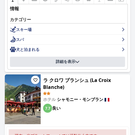
としたファミリールームと、大人と子供の両方に適した静かな環
境を楽しめます。
情報
高品質で快適なベッドは、わずかな好みの違い（より柔らかいベ
カテゴリー
ッドを好むなど）はあるものの、ゲストエクスペリエンスをさら
スキー場
に高めています。確かな3つ星ホテルとして、「オーベルジュ・
デュ・マノワール」はコストパフォーマンスに優れており、ゲス
スパ
トに楽しい思い出と、また来たいという気持ちを残します。
犬と泊まれる
詳細を表示
ラ クロワ ブランシュ (La Croix
Blanche)
ホテル
シャモニー・モンブラン
良い
7.7