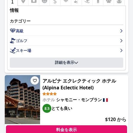
$
もてなしています。地元の情報を提供し、サービスを手配する際
の彼らの親切さは、滞在に大きな価値を加えています。
情報
Wi-Fiの品質は様々で、強い接続を体験する人もいれば、特に周辺
カテゴリー
の部屋では弱い信号に直面する人もいます。しかし、一日中コー
ヒーと紅茶を提供する無料のラウンジエリアは、全体的なゲスト
高級
エクスペリエンスを向上させます。
ゴルフ
ホテルのスパ施設は、ジャグジー、サウナ、スチームルームなど
スキー場
のアメニティを備えたリラックスできる隠れ家を提供する魅力的
な追加施設です。時折、軽微な機能上の問題が報告されています
詳細を表示
が、親密なスパ環境は、アウトドアアクティビティの後にリラッ
クスするのに一般的に好評です。
アルピナ エクレクティック ホテル
家族連れは、子供連れの旅行者に実用的な設備が整った客室があ
るため、ホテルは快適で便利だと感じています。家族に優しいス
(Alpina Eclectic Hotel)
タッフと、二段ベッドや広いバスルームなどの配慮の行き届いた
客室の配置は、家族での滞在に最適です。
ホテル
シャモニー・モンブラン
とても良い
8.5
ル・フォシニーは、スキーエリアや交通の要所へのアクセスが容
易なため、スキー愛好家にとって優れた拠点となります。設備の
$120 から
整ったスキー保管庫とゲレンデへの容易なアクセスは、暖房のな
いスキーロッカーのような小さな不便さにもかかわらず、全体的
料金を表示
なスキー体験を向上させます。