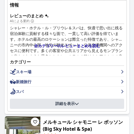
モンブランの景色を望むバルコニーが、安らかな休息をさらに高
情報
めます。不快なバルコニーチェアや客室の断熱性などの小さな問
題は、全体的なポジティブな体験を大きく損なうものではありま
レビューのまとめ
せん。
AIによる要約
シャレー・ホテル・ル・プリウレ＆スパは、快適で思い出に残る
清潔さは際立った強みであり、宿泊客は頻繁に、客室、施設、そ
宿泊体験に貢献する様々な面で、一貫して高い評価を得ていま
して共有スペースの清潔さを指摘しています。ホテルは高い衛生
す。ホテルの最高のロケーションは際立った特徴であり、シャモ
基準を遵守しており、フレンドリーでプロフェッショナルなスタ
ニーの市内中心部、地元の観光スポット、公共交通機関へのアク
全カテゴリーのレビューまとめを読む
ッフと共に、すべての訪問者にとって歓迎的で安全な雰囲気を作
セスに便利です。多くの客室や公共エリアから見えるモンブラン
り出しています。
の息をのむような景色とともに、ホテルの静けさとアクセスの良
カテゴリー
さが評価されています。
エリオピック ホテル & スパのスタッフは、その卓越したフレン
ドリーさ、プロ意識、そして顧客満足への献身で称賛されていま
スキー場
朝食サービスは、その種類、品質、そして山の景色を望む素晴ら
す。多くのレビューで、チームの支援意欲、地元の推奨事項の提
しい環境で高く評価されています。多くのゲストは、朝食の提供
新婚旅行
供、そして快適な滞在の確保が強調されており、全体的なポジテ
が豊富で多様であり、様々な食のニーズに対応しているため、滞
ィブな体験に大きく貢献しています。
在が大幅に向上すると感じています。同様に、夕食を含む食事体
スパ
験も、卓越したサービスと居心地の良い雰囲気とともに、美味し
無料のWiFiサービスは、一般的に肯定的なフィードバックを受け
く盛り付けられた食事で好意的なレビューを受けています。
詳細を表示
ており、公共エリアと客室で強力で信頼性の高い接続を提供して
います。一部の宿泊客は特定の客室で弱い信号を経験しました
シャレー・ホテル・ル・プリウレ＆スパの客室は、広々としてい
が、全体的なコンセンサスは良好なインターネット体験を支持し
てモダンで魅力的だと評されており、居心地の良い雰囲気とモダ
ています。
メルキュール シャモニー レ ボッソン
ンな設備が調和しています。清潔さは大きなプラスポイントであ
(Big Sky Hotel & Spa)
り、客室、バスルーム、共用エリアは常に高い水準で維持されて
ホテルのスパは、モダンなデザイン、清潔さ、そしてスイミング