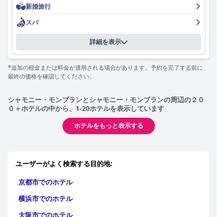
新婚旅行
ケーションの問題が言及されていますが、全体的に肯定的なゲス
トエクスペリエンスを大きく損なうものではありません。
スパ
ただし、Wi-Fiサービスについては賛否両論があります。一部のエ
詳細を表示
リアでは効率的ですが、多くのゲストが客室での接続不良とアク
セスが複雑であることを報告しており、この分野の改善の必要性
を示唆しています。
*追加の税金または料金が適用される場合があります。予約を完了する前に、
最終の価格を確認してください。
スパは、清潔さ、雰囲気、手入れの行き届いた設備で評価されて
いる、価値のある機能です。ただし、アクセスには追加料金が必
シャモニー・モンブランとシャモニー・モンブランの周辺の２０
要であり、予約システムは面倒な場合があります。スパのサイズ
０＋ホテルの中から、1-20ホテルを表示しています
が限られていることと、時々予約が多すぎることが、エクスペリ
エンスをわずかに損ないます。
ホテルをもっと表示する
ホテルのプールはハイライトで、ゲストはモンブランの素晴らし
い景色を望む、暖かく清潔で広々とした屋外プールを楽しんでい
ます。混雑の規模とサンベッドの利用可能性に関する軽微な問題
ユーザーがよく検索する目的地:
が指摘されていますが、全体として、プールエリアはリラックス
できる隠れ家を提供します。
京都市でのホテル
駐車場は一般的に便利で十分な広さがあり、無料駐車場が大きな
横浜市でのホテル
利点としてよく言及されています。一部のゲストは駐車スペース
のサイズと利用可能性に軽微な課題を経験していますが、これら
大阪市でのホテル