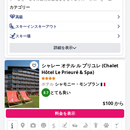
シャモニーの入り口に位置するこのホテルは、エギーユ・デュ・
小ささと高い需要により、利用が制限される可能性があります。
ミディ・ロープウェイと市内中心部にほど近く、ショップ、レス
カテゴリー
問題を避けるためには、事前の予約をお勧めします。
トラン、観光スポット、そして生活に必要な施設へのアクセスが
高級
容易です。中心部に位置するにもかかわらず、ホテルは静かな環
駐車場は利用可能ですが、料金が高いため、より経済的な解決策
境を保ち、息をのむような山の景色と手入れの行き届いた施設を
スキーインスキーアウト
として、近くの公共駐車場を利用する人もいます。家族連れに
備えており、モンブランの探索や様々なアウトドアアクティビテ
は、専用の遊び場、ゲームルーム、広々としたファミリールーム
ィを楽しむのに最適な拠点となります。
スキー場
があり、ホテルは対応可能です。しかし、一部のゲストは、客室
が大家族には狭すぎると感じ、レイアウトの改善を提案しまし
宿泊客は一様に、朝食の質の高さ、豊富な種類、そしてたっぷり
詳細を表示
た。
の量に称賛を寄せており、際立った特徴となっています。ビュッ
フェには、塩味と甘味のオプション、温かい料理と冷たい料理、
スキーヤーにとって、ホテルのロケーションと設備は理想的であ
そしてグルテンフリーの選択肢やパンケーキメーカーなどの地元
り、リフトやバス停へのアクセスが容易で、スキー保管施設や便
シャレー オテル ル プリユレ (Chalet
の製品が含まれています。卓越した朝食体験は、充実した一日の
利なスキーバレーサービスを提供しています。全体として、アル
Hôtel Le Prieuré & Spa)
始まりを保証します。
ピナ エクレクティック ホテルは、自然の美しさ、最新のアメニ
ティ、そしてフレンドリーなサービスを魅力的に組み合わせるこ
ホテル内のレストラン、特にAkashonレストランは、グルメな食
ホテル
シャモニー・モンブラン
とで、シャモニーへの旅行者にとって人気の選択肢となっていま
事体験で絶賛されています。宿泊客は、美味しい郷土料理、卓越
とても良い
す。
8.7
したサービス、そして美しい料理のプレゼンテーションを強調し
ています。雰囲気は、ロマンチックな雰囲気と厳選されたワイン
$100 から
の品揃えで知られており、料理の喜びをさらに高めています。
料金を表示
客室は、広々とした空間、モダンさ、そして禅とスカンジナビア
風のタッチを加えた清潔でスタイリッシュな内装が印象的です。
$
快適なベッド、設備の整ったアメニティ、そして息をのむような