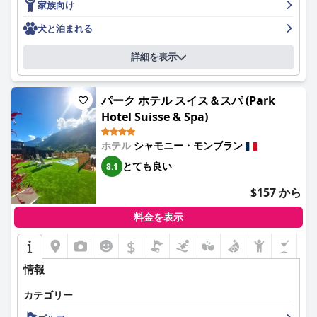
とって歓迎される選択肢となっています。
家族向け
のオプション、そして非常にフレンドリーなスタッフに支えら
な好みに対応しており、その種類と品質が高く評価されていま
れ、快適でアクセスしやすく、楽しい滞在を提供することに優れ
す。朝食の料金がやや高く、内容が単調だと感じる人もいます
要約すると、エリオピック ホテル & スパは、その最高のロケー
犬と泊まれる
ています。シャモニーで快適さと利便性の両方を求める旅行者に
が、全体的な評価は概ね良好で、フレンドリーなスタッフと美し
ション、卓越した食事、快適な宿泊施設、完璧な清潔さ、フレン
とって、強くお勧めの選択肢として際立っています。
い景色を望むダイニングの雰囲気によってさらに向上していま
ドリーなスタッフ、そして優れたスパ施設で際立っています。シ
詳細を表示
す。
ャモニーへの訪問者に包括的で楽しい体験を提供します。
ホテルでの夕食は、美味しくボリュームのある料理で知られてい
パーク ホテル スイス＆スパ (Park
ますが、メニューの種類とサービスの効率には改善の余地があり
Hotel Suisse & Spa)
ます。ベジタリアン料理やヘルシーな料理が限られていること
や、一部の料理の価格が高いことが、よくあるフィードバックで
す。
ホテル
シャモニー・モンブラン
とても良い
8.1
ビッグスカイホテル＆スパは、広々として清潔で快適な客室が好
評で、多くの客室からは印象的な山の景色を眺めることができま
$157 から
す。モダンなアメニティと気の利いたデザインが快適な滞在を演
出しますが、軽微なメンテナンスの問題が時折指摘されていま
料金を表示
す。ホテルの清潔さは公共スペース全体にまで行き届いており、
歓迎的な雰囲気を醸し出しています。
$
ホテルのスタッフは、フレンドリーでプロフェッショナルである
情報
と高く評価されており、ゲストの体験を向上させるために最大限
の努力をしています。このおもてなしは際立った特徴であり、信
カテゴリー
頼性の高いWiFiと手入れの行き届いた共用エリアによってさらに