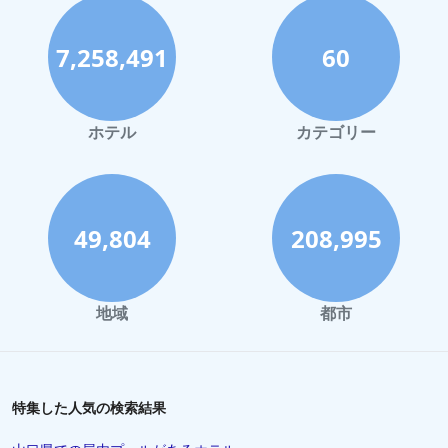
宮古島でのホテル
7,258,491
60
函館市でのホテル
ハワイイでのホテル
鎌倉市でのホテル
ホテル
カテゴリー
広島市でのホテル
奈良市でのホテル
長野市でのホテル
49,804
208,995
大分市でのホテル
宮島でのホテル
地域
都市
草津町でのホテル
鳥取県でのホテル
秋田県でのホテル
特集した人気の検索結果
糸島市でのホテル