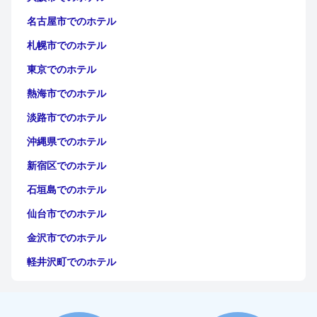
の問題は比較的まれです。
名古屋市でのホテル
全体として、
ベストウェスタン プラス エクセルシオール シャモ
ニー ホテル ＆ スパ (Excelsior Chamonix Hôtel)
は、フレンドリー
札幌市でのホテル
なスタッフと数多くの設備によって強化された、美しい景色と快
適な宿泊施設を備えた静かな逃避を提供しますが、すべてのゲス
東京でのホテル
トの高い期待に応えるためには、特定の分野で改善の余地があり
熱海市でのホテル
ます。
淡路市でのホテル
沖縄県でのホテル
新宿区でのホテル
石垣島でのホテル
仙台市でのホテル
金沢市でのホテル
軽井沢町でのホテル
福岡市でのホテル
神戸市でのホテル