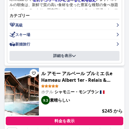
全カテゴリーのレビューまとめを読む
ルの朝食は、新鮮で質の高い食材を使った豊富な種類の食べ放題
ビュッフェで、より一層充実しています。ホテルの清掃スタッフ
カテゴリー
は、自主的に部屋を整理整頓し、非常に清潔に保ちました。オテ
ル・モンブラン・シャモニーのスタッフは本当に素晴らしく、常
高級
に宿泊客のために期待以上のサービスを提供しています。ホテル
には、リラックスに最適な素晴らしいスパがあります。宿泊客
スキー場
は、スキーリゾートへのアクセスが容易な専用バンとゴンドラの
便利さを絶賛しています。いくつかの否定的な意見もあります
新婚旅行
が、ほとんどの宿泊客は、このホテルが同じレベルの他の施設と
比較して、コストパフォーマンスに優れていると考えています。
詳細を表示
オテル・モンブラン・シャモニーは、休暇中に自分を甘やかした
い人に強くお勧めする、卓越した贅沢な5つ星ホテルです。
ル アモー アルベール プルミエ (Le
Hameau Albert 1er - Relais &
Châteaux)
ホテル
シャモニー・モンブラン
素晴らしい
9.3
$245 から
料金を表示