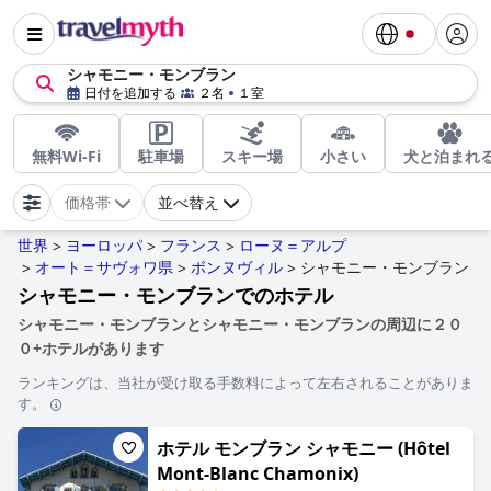
シャモニー・モンブラン
日付を追加する
２名
１室
無料Wi-Fi
駐車場
スキー場
小さい
犬と泊まれ
価格帯
並べ替え
世界
ヨーロッパ
フランス
ローヌ＝アルプ
>
>
>
オート＝サヴォワ県
ボンヌヴィル
シャモニー・モンブラン
>
>
>
シャモニー・モンブランでのホテル
シャモニー・モンブランとシャモニー・モンブランの周辺に２０
０+ホテルがあります
ランキングは、当社が受け取る手数料によって左右されることがありま
す。
ホテル モンブラン シャモニー (Hôtel
Mont-Blanc Chamonix)