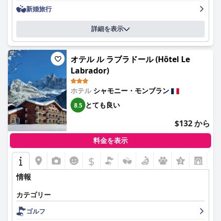
サウナ、スチームルームは、プールの狭さや温度のばらつきに関
評価されています。一部の人が料金をかなり高いと考えているに
新婚旅行
する批判はあるものの、リラックス効果があるとして評価されて
もかかわらず、宿泊客は朝食テラスからモンブランの壮大な景色
います。
を眺めながら、ボリュームたっぷりで気前の良い食事を楽しめま
詳細を表示
す。夕食は、心地よい雰囲気の中で美味しい料理を提供していま
ホテル ル モーガンでの駐車場は便利で様々なオプションがあり
すが、すべてのゲストの期待に応えるためには、サービスの効
ますが、宿泊客はしばしば高コストと限られたスペースについて
率、メニューの多様性、および価格に見合う価値の向上が必要で
言及します。全体として、優れたロケーション、清潔さ、快適な
オテル ル ラブラドール (Hôtel Le
す。
客室、フレンドリーなスタッフ、そして質の高い食事が組み合わ
Labrador)
さって、ホテル ル モーガンはシャモニーを訪れる旅行者に強く
客室は一般的に、広々として快適で清潔であるとされており、多
お勧めできる選択肢となっています。
くの客室からは素晴らしい山の景色を望めます。ただし、部屋の
ホテル
シャモニー・モンブラン
サイズが小さい、清掃が不完全、家具が古くなっているなどの軽
とても良い
8.5
微な問題も指摘されています。モダンな装飾と豪華なバスルーム
は、これらの時折発生する欠点にもかかわらず、居心地の良い安
$132 から
らかな滞在に貢献しています。
料金を表示
ホテル全体の清潔さは称賛に値し、手入れの行き届いた客室と共
用エリアがあります。軽微な清潔さの問題が散発的に言及されて
$
+6
いるものの、毎日の清掃サービスは概して効率的です。
情報
ベストウェスタン プラス エクセルシオール シャモニー ホテル ＆
スパ (Excelsior Chamonix Hôtel)
のスタッフは、その親しみやす
カテゴリー
さ、プロ意識、および気配りにより、おおむね肯定的なフィード
ゴルフ
バックを受け、温かい雰囲気を作り出しています。それにもかか
わらず、サービスの一時的な低下や一部のスタッフとのコミュニ