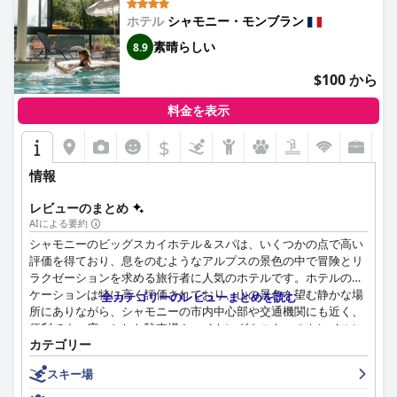
います。また、客室からの素晴らしい眺め、快適な寝具、中心部
プール、ジャグジー、スチームルーム、サウナ、そしてアイスケ
に位置するにもかかわらず静かな環境も評価されています。
ホテル
シャモニー・モンブラン
ーブなどの様々な優れた施設を備えた主要なハイライトです。宿
泊客は、リラックスできる雰囲気と高品質のスパサービスに感謝
素晴らしい
8.9
ホテルのスタッフは、そのフレンドリーさ、プロ意識、そして卓
しており、アウトドアアクティビティの後にリラックスするのに
越したサービスで頻繁に称賛されており、ゲストのポジティブな
$100 から
理想的な場所となっています。客室料金にスパの利用が含まれて
体験に大きく貢献しています。レセプションからハウスキーピン
いることは、さらなる特典です。
グまで、スタッフの歓迎的で効率的な対応により、ゲストは滞在
料金を表示
中ずっと大切にされ、手厚いケアを受けていると感じることがで
屋内プールエリアも、その清潔さ、温かい雰囲気、そして無料の
きます。
$
水、コーヒー、ジュースなどの追加の快適さで高い評価を得てい
ます。一部の宿泊客はプールの水温が冷たいと感じましたが、全
Wifiの接続は一般的に速度と信頼性で高く評価されていますが、
情報
体的な体験はポジティブであり、多くの人がプールとスパの施設
特定のエリアでは一貫性がないという言及が時折あります。駐車
を素晴らしくて穏やかだと表現しています。
場のオプションは、利用可能なスペースが限られていることと高
レビューのまとめ
額な料金のため、賛否両論ありますが、敷地内駐車場が利用でき
AIによる要約
ホテルでの駐車場オプションは様々で、安全な地下駐車場と無料
る場合はその利便性が高く評価されています。
シャモニーのビッグスカイホテル＆スパは、いくつかの点で高い
の屋外スペースがあります。ただし、利用可能なスペースが限ら
評価を得ており、息をのむようなアルプスの景色の中で冒険とリ
れている場合があるため、事前予約をお勧めします。これらの課
家族連れにとって、ホテルは広々とした客室、家族向けの設備、
ラクゼーションを求める旅行者に人気のホテルです。ホテルのロ
題にもかかわらず、駐車場を確保した人は、一般的に便利で安全
子供向けの活動があり、家族旅行に最適です。スキー愛好家は、
ケーションは特に高く評価されており、山の景色を望む静かな場
だと感じています。
全カテゴリーのレビューまとめを読む
ホテルのロケーションがスキーリフト、ゲレンデ、レンタル施設
所にありながら、シャモニーの市内中心部や交通機関にも近く、
へのアクセスに最適であると感じており、スキーパスとパッケー
便利です。広々とした駐車場やハイキングやスキーのトレイルに
最後に、エリオピック ホテル & スパは家族旅行に最適で、あら
ジの利用可能性によってさらに強化されています。
カテゴリー
近いことも宿泊客に喜ばれています。
ゆる年齢のゲストにアメニティとアクティビティを提供していま
す。家族は、子供向けの環境、手入れの行き届いた遊び場、そし
要約すると、シャレー・ホテル・ル・プリウレ＆スパは、優れた
スキー場
ビッグスカイホテル＆スパの朝食は、地元の食材やオーガニック
て複数のファミリールームに感謝しており、子供連れの旅行者に
ロケーション、素晴らしい景色、高い清潔さの基準、楽しい食事
製品を含む温かい料理と冷たい料理のビュッフェなど、さまざま