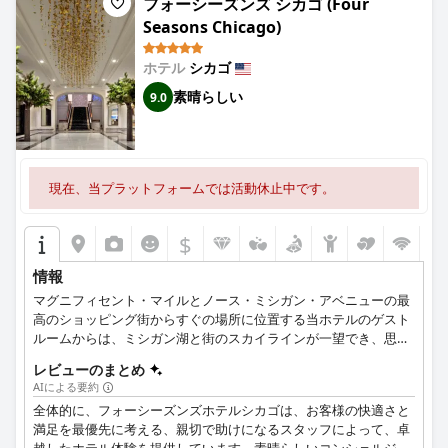
フォーシーズンズ シカゴ (Four
Seasons Chicago)
ホテル
シカゴ
素晴らしい
9.0
現在、当プラットフォームでは活動休止中です。
$
情報
マグニフィセント・マイルとノース・ミシガン・アベニューの最
高のショッピング街からすぐの場所に位置する当ホテルのゲスト
ルームからは、ミシガン湖と街のスカイラインが一望でき、思わ
ず言葉を失うことでしょう。
レビューのまとめ
AIによる要約
全体的に、フォーシーズンズホテルシカゴは、お客様の快適さと
満足を最優先に考える、親切で助けになるスタッフによって、卓