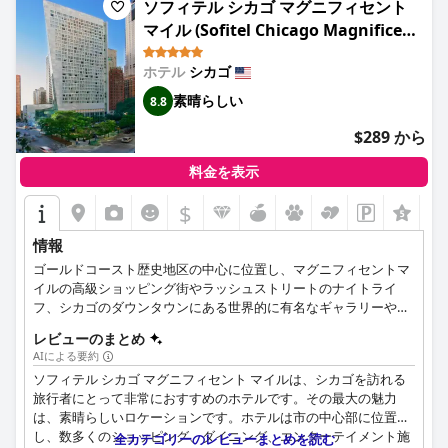
ソフィテル シカゴ マグニフィセント
マイル (Sofitel Chicago Magnificent
Mile)
ホテル
シカゴ
素晴らしい
8.8
$289 から
料金を表示
$
情報
ゴールドコースト歴史地区の中心に位置し、マグニフィセントマ
イルの高級ショッピング街やラッシュストリートのナイトライ
フ、シカゴのダウンタウンにある世界的に有名なギャラリーや美
術館の数々からすぐのところにある5つ星の高級ホテルです。
レビューのまとめ
AIによる要約
ソフィテル シカゴ マグニフィセント マイルは、シカゴを訪れる
旅行者にとって非常におすすめのホテルです。その最大の魅力
は、素晴らしいロケーションです。ホテルは市の中心部に位置
し、数多くのショッピング、ダイニング、エンターテイメント施
全カテゴリーのレビューまとめを読む