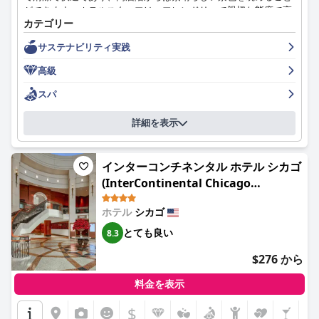
ができます。ホテルスタッフは、フレンドリーで親切な態度で高
カテゴリー
く評価されており、多くの宿泊客が、滞在を特別なものにするた
めに期待以上のサービスを提供してくれた特定のスタッフメンバ
サステナビリティ実践
ーについて言及しています。ホテルは清潔さでも評価されていま
すが、いくつかの小さな問題も指摘されています。全体として、
高級
宿泊客は、フェアモント シカゴ ミレニアム パークが高級ホテル
としての期待に応えていると感じています。
スパ
詳細を表示
インターコンチネンタル ホテル シカゴ
(InterContinental Chicago
Magnificent Mile by IHG)
ホテル
シカゴ
とても良い
8.3
$276 から
料金を表示
$