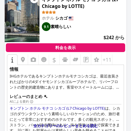
Chicago by LOTTE)
ホテル
シカゴ
素晴らしい
9.1
$242 から
料金を表示
$
+11
情報
IHGホテルであるキンプトンホテルモナコシカゴは、最近改装さ
れたばかりの4ダイヤモンドシカゴループホテルで、リバーフロ
ントの歴史的建造物にあります。客室やスイートルームには、真
鍮製の帽子掛けやヴィンテージスタイルの帽子箱のオナーバーな
レビューのまとめ
ど、帽子工場の歴史を感じさせるユニークな装飾が施され、専任
AIによる要約
スタッフによるきめ細かなおもてなしが受けられます。レストラ
キンプトン ホテル モナコ シカゴ (L7 Chicago by LOTTE)
は、シカ
ン「フィスク＆コー」では、ムール貝とフリット、牡蠣、シャル
ゴのダウンタウンという素晴らしいロケーションのため、旅行者
キュトリーなど、ベルギーのビストロのような料理をお楽しみい
にとって非常におすすめのホテルです。多くの観光スポット、レ
ただけます。また、無料の新聞、朝のコーヒーと紅茶のサービ
ストラン、バーが徒歩圏内にあり、街を簡単に徒歩で探索できま
ス、毎晩のワインアワー、室内ヨガマット、カスタムデザインの
全カテゴリーのレビューまとめを読む
す。川に面した部屋からは素晴らしい景色を眺めることができ、