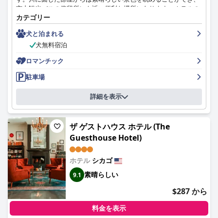
自転車、100％ペットフレンドリーポリシーなど、さまざまな嬉
市内観光バスの停留所にも近い便利な場所にあります。ホテルの
しい特典が用意されているのも魅力です。これらの特典を備えた
カテゴリー
内装も、クールでスタイリッシュなデザインで高く評価されてい
キンプトンホテルモナコシカゴは、都心での思い出に残る宿泊を
ます。朝食は宿泊料金に含まれていませんが、Fisk and Coで朝食
求めるビジネス・レジャーどちらのお客様にも理想的な選択肢で
犬と泊まれる
をとった宿泊客は、おいしいブランチメニューに満足していまし
す。
犬無料宿泊
た。館内レストランも本当においしい料理がおすすめですが、食
事はまあまあだと感じる宿泊客もいました。客室は広くて快適
ロマンチック
で、スタイリッシュな内装で、清潔さもよく言及されています。
スタッフはとても明るくフレンドリーで、いつでも喜んでお手伝
駐車場
いし、お客様のニーズに対応してくれると評されています。ベッ
ドもその快適さで高く評価されており、5つ星をつけた宿泊客も
詳細を表示
います。全体として、
キンプトン ホテル モナコ シカゴ (L7
Chicago by LOTTE)
は、シカゴのダウンタウンでの快適で楽しい
滞在に最適な選択肢です。
ザ ゲストハウス ホテル (The
Guesthouse Hotel)
ホテル
シカゴ
素晴らしい
9.1
$287 から
料金を表示