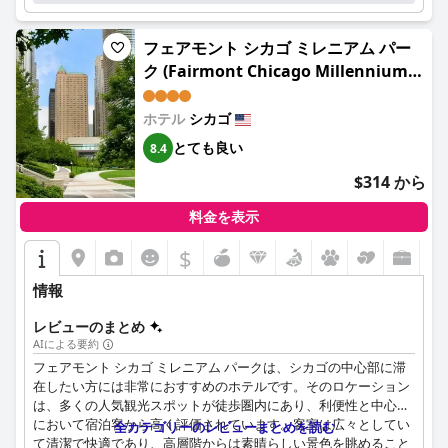
フェアモント シカゴ ミレニアム パー
ク (Fairmont Chicago Millennium
Park)
ホテル
シカゴ
とても良い
8.4
$314 から
料金を表示
$
情報
レビューのまとめ
AIによる要約
フェアモント シカゴ ミレニアム パークは、シカゴの中心部に滞
在したい方には非常におすすめのホテルです。そのロケーション
は、多くの人気観光スポットが徒歩圏内にあり、利便性と中心性
において宿泊客から高く評価されています。客室は広々としてい
全カテゴリーのレビューまとめを読む
て清潔で快適であり、高層階からは素晴らしい景色を眺めること