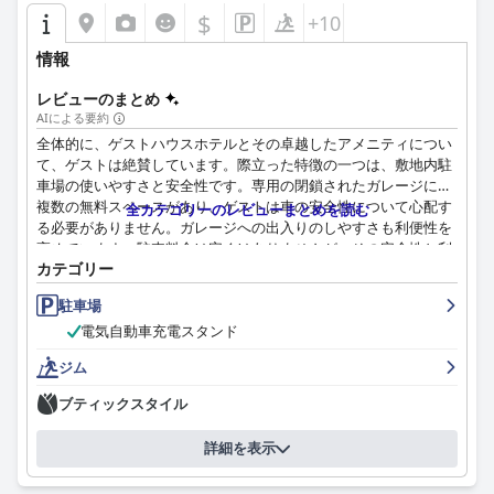
$
+10
情報
レビューのまとめ
AIによる要約
全体的に、ゲストハウスホテルとその卓越したアメニティについ
て、ゲストは絶賛しています。際立った特徴の一つは、敷地内駐
車場の使いやすさと安全性です。専用の閉鎖されたガレージには
複数の無料スペースがあり、ゲストは車の安全性について心配す
全カテゴリーのレビューまとめを読む
る必要がありません。ガレージへの出入りのしやすさも利便性を
高めています。駐車料金は安くはありませんが、その安全性と利
カテゴリー
便性に見合う価値があるとゲストは考えています。全体として、
ゲストハウスホテルは、比類のないアメニティを備えた卓越した
駐車場
滞在を求める人にとって、最高の選択肢です。
電気自動車充電スタンド
ジム
ブティックスタイル
詳細を表示