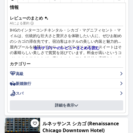
情報
レビューのまとめ
AIによる要約
IHGのインターコンチネンタル・シカゴ・マグニフィセント・マ
イルは、伝統的な壮大さと贅沢さを体験したい人に、ぜひお勧め
のシカゴの滞在先です。宿泊客はホテルの美しい内装と魅力的な
屋内プールを絶賛しており、キングラグジュアリースイートはそ
全カテゴリーのレビューまとめを読む
の素晴らしい美しさで賞賛を浴びています。料金が高いというコ
メントもありましたが、優れたスタッフと全体的な素晴らしい体
カテゴリー
験により、ホテルはそれだけの価値があると宿泊客は述べていま
す。シカゴの中心部での贅沢な滞在に最適なロケーションです。
高級
新婚旅行
スパ
詳細を表示
ルネッサンス シカゴ (Renaissance
Chicago Downtown Hotel)