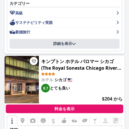
カテゴリー
を豊富に用意しています。一部のゲストは、部屋に無料の水が用
意されていなかったり、部屋が4人家族には少し狭かったりする
高級
と指摘しましたが、これらは全体的な肯定的な体験に比べれば些
細な問題でした。お子様はきっと楽しい時間を過ごし、ロウズ シ
サステナビリティ実践
カゴ ホテルで新しい友達を作ることができるでしょう。
新婚旅行
詳細を表示
キンプトン ホテル パロマー シカゴ
(The Royal Sonesta Chicago River
North)
ホテル
シカゴ
とても良い
8.7
$204 から
料金を表示
$