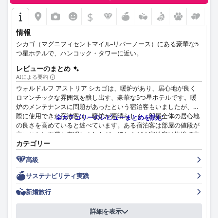
$
情報
シカゴ（マグニフィセントマイル-リバーノース）にある豪華な5
つ星ホテルで、ハンコック・タワーに近い。
レビューのまとめ
AIによる要約
ウォルドルフ アストリア シカゴは、暖炉があり、居心地が良く
ロマンチックな雰囲気を醸し出す、豪華な5つ星ホテルです。暖
炉のメンテナンスに問題があったという宿泊客もいましたが、実
際に使用できた宿泊客は、暖炉が素晴らしく、部屋全体の居心地
全カテゴリーのレビューまとめを読む
の良さを高めていると述べています。ある宿泊客は部屋の値段が
高いことに不満を表明しましたが、ほとんどの宿泊客は快適で高
カテゴリー
級感のある体験を楽しんだようです。
高級
サステナビリティ実践
新婚旅行
詳細を表示