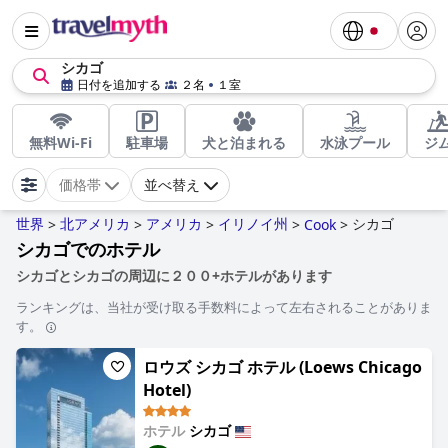
シカゴ
日付を追加する
２名
１室
無料Wi-Fi
駐車場
犬と泊まれる
水泳プール
ジ
価格帯
並べ替え
世界
北アメリカ
アメリカ
イリノイ州
シカゴ
>
>
>
>
Cook
>
シカゴでのホテル
シカゴとシカゴの周辺に２００+ホテルがあります
ランキングは、当社が受け取る手数料によって左右されることがありま
す。
ロウズ シカゴ ホテル (Loews Chicago
Hotel)
ホテル
シカゴ