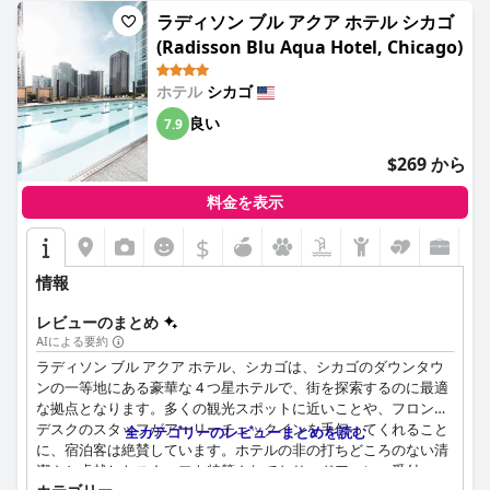
ラディソン ブル アクア ホテル シカゴ
(Radisson Blu Aqua Hotel, Chicago)
ホテル
シカゴ
良い
7.9
$269 から
料金を表示
$
情報
レビューのまとめ
AIによる要約
ラディソン ブル アクア ホテル、シカゴは、シカゴのダウンタウ
ンの一等地にある豪華な 4 つ星ホテルで、街を探索するのに最適
な拠点となります。多くの観光スポットに近いことや、フロント
デスクのスタッフがアーリーチェックインを手伝ってくれること
全カテゴリーのレビューまとめを読む
に、宿泊客は絶賛しています。ホテルの非の打ちどころのない清
潔さと卓越したスタッフも特筆されており、ドアマン、受付、コ