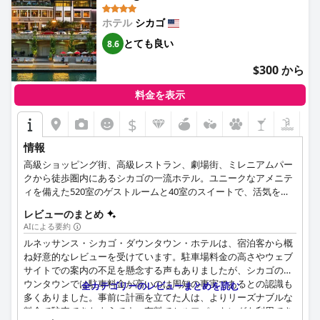
ホテル
シカゴ
とても良い
8.6
$300 から
料金を表示
$
情報
高級ショッピング街、高級レストラン、劇場街、ミレニアムパー
クから徒歩圏内にあるシカゴの一流ホテル。ユニークなアメニテ
ィを備えた520室のゲストルームと40室のスイートで、活気を取
り戻してください。
レビューのまとめ
AIによる要約
ルネッサンス・シカゴ・ダウンタウン・ホテルは、宿泊客から概
ね好意的なレビューを受けています。駐車場料金の高さやウェブ
サイトでの案内の不足を懸念する声もありましたが、シカゴのダ
ウンタウンでは駐車料金が高いのは周知の事実であるとの認識も
全カテゴリーのレビューまとめを読む
多くありました。事前に計画を立てた人は、よりリーズナブルな
料金で駐車できたようです。有料でセルフパーキングも利用でき