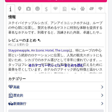
$
情報
ステイパイナップルシカゴ、アンアイコニックホテルは、ループ
の中心部に位置し、贅沢を求めるゲストに特別な体験を提供する
著名なホテルです。到着すると、洗練された内装、卓越したサー
ビス、配慮されたアメニティがお客様をお迎えし、当ホテルの名
レビューのまとめ
声を高めています。客室は、モダンとクラシックが調和したスタ
AIによる要約
イルで、豪華な寝具、広々としたバスルーム、無料の室内コーヒ
Staypineapple, An Iconic Hotel, The Loop
は、特にループの中心
ー・紅茶、高速Wi-Fi、心地よいローブと個別の羽毛布団を備えた
部という絶好のロケーションに位置し、人気の観光スポットにも
ネイキッド・エクスペリエンスなど、便利な施設が充実していま
近いため、シカゴでのホテル選びとして非常に優れています。ス
す。また、受賞歴のあるレストラン「アトウッド」では、季節の
タッフはフレンドリーで丁寧で、お客様のニーズに応えるために
アメリカ料理と手作りカクテルをお楽しみいただけます。よりリ
全カテゴリーのレビューまとめを読む
最善を尽くしています。ホテルのブティック的な特徴と温かいス
ラックスしてお食事をお楽しみいただくために、Staypineapple
タッフが、ユニークで歴史的な選択肢となっています。客室は設
ではAfternoon DelightsとQuick Bites & Beviesをご用意し、さま
カテゴリー
備の整った、居心地の良い静かな空間で、素敵な現代的なスタイ
ざまな欲求にお応えしています。
リングとオリジナルのアールデコの特徴が組み合わされていま
高級
す。ホテルは特に清潔さが際立っており、多くのゲストが今まで
宿泊した中で最も清潔な部屋だったと述べています。朝食と夕食
歴史的
のオプションは美味しく、手頃な価格ですが、朝食には予約と料
金が必要です。ベッドは特に快適で、最高品質の寝具が使用され
新婚旅行
ています。ホテルは美しく改装されており、昔ながらの魅力を保