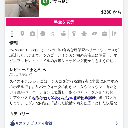
とても良い
8.5
$280 から
料金を表示
$
情報
Swissotel Chicago は、シカゴの有名な建築家ハリー・ウィースが
設計したホテルで、シカゴ川とミシガン湖の合流点に位置し、マ
グニフィセント・マイルの高級ショッピング街からもすぐの理想
的な場所にあります。ホテルには、上品な装飾が施された、ゆっ
レビューのまとめ
たりとした豪華な禁煙ルームとスイートルームが661室ありま
AIによる要約
す。
スイスホテル シカゴは、シカゴを訪れる旅行者に非常におすすめ
のホテルです。リバーウォークの向かい、ダウンタウンに近いと
いう絶好のロケーションに位置し、多くのアトラクションに簡単
にアクセスできるため、ゲストにとって完璧で便利な選択肢とな
全カテゴリーのレビューまとめを読む
ります。モダンな内装と卓越した設備を備えた広々とした快適な
客室からは、街、湖、川の美しい景色を眺めることができ、素晴
カテゴリー
らしい滞在となるでしょう。ホテルの清潔さは格別で、プロフェ
ッショナルで清潔な雰囲気が高く評価されています。スタッフは
サステナビリティ実践
フレンドリーで親切で、卓越した顧客サービスを提供していま