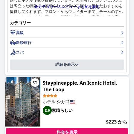
越したホテル体験を提供しています。素晴らしいコンシェルジュ
は際立った特徴で、素晴らしい夕食の手配や、優れたおすすめを
全カテゴリーのレビューまとめを読む
提供してくれます。フロントからウェイターまで、チームのすべ
てのメンバーが礼儀正しく、気配りがあり、お客様の名前を覚
カテゴリー
え、滞在が楽しいものになるように努めています。スタッフの礼
儀正しさと親切さは、ホテル全体で一貫しており、サービスに重
高級
点を置いていることがわかります。問題があったとしても、特別
な謝罪と支援が提供され、お客様の満足への揺るぎないコミット
新婚旅行
メントを示しています。ロケーションは完璧で、卓越したスタッ
フとアメニティが組み合わさって、フォーシーズンズホテルシカ
スパ
ゴは忘れられない体験を求める旅行者にとって、素晴らしい選択
肢です。
詳細を表示
Staypineapple, An Iconic Hotel,
The Loop
ホテル
シカゴ
素晴らしい
8.9
$223 から
料金を表示