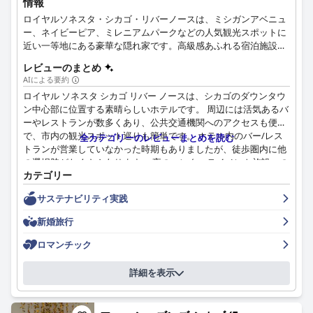
情報
ロイヤルソネスタ・シカゴ・リバーノースは、ミシガンアベニュ
ー、ネイビーピア、ミレニアムパークなどの人気観光スポットに
近い一等地にある豪華な隠れ家です。高級感あふれる宿泊施設、
屋内温水プール、屋上サンデッキ、最新鋭のフィットネスセンタ
レビューのまとめ
ーをご利用いただけます。ホテル内には、アメリカ料理とクラフ
AIによる要約
トカクテルを提供するCBRがあり、8,000平方フィート以上の多目
ロイヤル ソネスタ シカゴ リバー ノースは、シカゴのダウンタウ
的な会議・イベントスペースからは、素晴らしい街の景色が楽し
ン中心部に位置する素晴らしいホテルです。 周辺には活気あるバ
めます。さらに、屋内温水プール、屋外サンデッキ、便利な駐車
ーやレストランが数多くあり、公共交通機関へのアクセスも便利
場など、快適で楽しいご宿泊をお約束します。
で、市内の観光スポット巡りも簡単です。 ホテル内のバー/レス
全カテゴリーのレビューまとめを読む
トランが営業していなかった時期もありましたが、徒歩圏内に他
の選択肢がたくさんあります。 夜のエンターテイメント施設への
カテゴリー
アクセスの良さも評価されており、観光の後にリラックスできる
絶好の場所となっています。 受付係が地元のオススメの店につい
サステナビリティ実践
てもっと知識があればという意見もありましたが、全体として、
ホテルのロケーションとシカゴのナイトライフへのアクセスの良
新婚旅行
さは最高です。
ロマンチック
詳細を表示