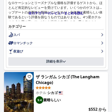
なロケーションとリーズナブルな価格を評価するゲストから、ほ
とんど肯定的なレビューを受けています。いくつかのゲストはア
ップデートの必要性を指摘していますが、全体的に素晴らしい体
全カテゴリーのレビューまとめを読む
験であるという評価を損なうものではありません。4つ星ホテル
のような質の高いサービスを提供する優れた3つ星ホテルとし
カテゴリー
て、部屋に明らかな老朽化の兆候があることを認めるゲストもい
ます。一部のゲストは、ホテルの4つ星評価に疑問を投げかけ
スパ
る、ずさんな作りや汚れたエアフィルターについて言及していま
すが、それでもこのホテルはその価格に見合う価値があり、強く
ロマンチック
推奨される宿泊施設と見なされています。
夜遊び
詳細を表示
ザ ランガム シカゴ (The Langham
Chicago)
ホテル
シカゴ
素晴らしい
9.4
$552 から