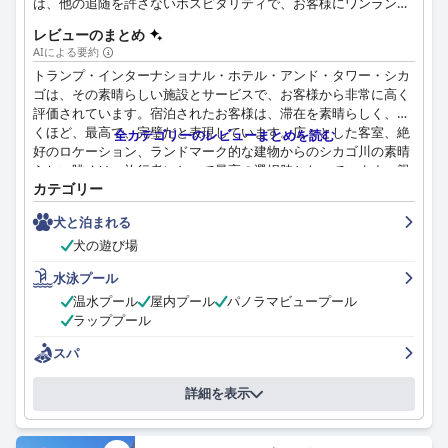
は、他の追随を許さないホスピタリティで、お客様にワンランク
上の贅沢をお届けします。全339室の優雅なゲストルームとスイ
レビューのまとめ
ートは、カスタムデザインの家具、床から天井までの窓、設備の
AIによる要約
整ったキッチンでお客様をお迎えします。
トランプ・インターナショナル・ホテル・アンド・タワー・シカ
ゴは、その素晴らしい施設とサービスで、お客様から非常に高く
評価されています。宿泊されたお客様は、滞在を素晴らしく、驚
くほど、最高で、完璧だと表現しています。広々とした客室、絶
全カテゴリーのレビューまとめを読む
好のロケーション、ランドマーク的な建物からのシカゴ川の素晴
らしい眺めは、旅行者にとって最高の選択肢となっています。親
カテゴリー
切でフレンドリーなスタッフもお客様から賞賛されています。全
体として、このホテルは街で一番と高く評価されています。
犬と泊まれる
犬の遊び場
水泳プール
温水プール
屋内プール
パノラマビュープール
ラッププール
スパ
詳細を表示