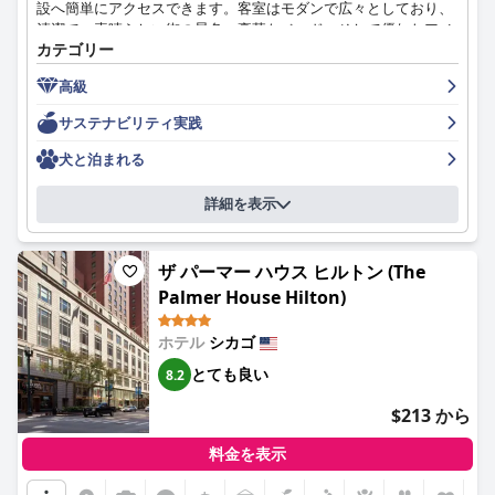
設へ簡単にアクセスできます。客室はモダンで広々としており、
清潔で、素晴らしい街の景色、豪華なベッド、そして優れたアメ
カテゴリー
ニティが備わっています。スタッフは並外れていて、フレンドリ
ーでプロフェッショナルであり、ゲストに感謝の気持ちを与える
高級
ような完璧なサービスを提供します。朝食と夕食の評価は分かれ
ていますが、ランチレストランは一貫して高い評価を受けていま
サステナビリティ実践
す。ホテルは極めて清潔であることで知られており、駐車場も利
用可能ですが、料金は一部のゲストにとって高額かもしれませ
犬と泊まれる
ん。ほとんどのゲストは、ホテルが期待を上回り、卓越した5つ
星の高級体験を提供していると感じていますが、価格に見合う基
詳細を表示
本的な細部への配慮が改善される余地があると感じている人もい
ます。
ザ パーマー ハウス ヒルトン (The
Palmer House Hilton)
ホテル
シカゴ
とても良い
8.2
$213 から
料金を表示