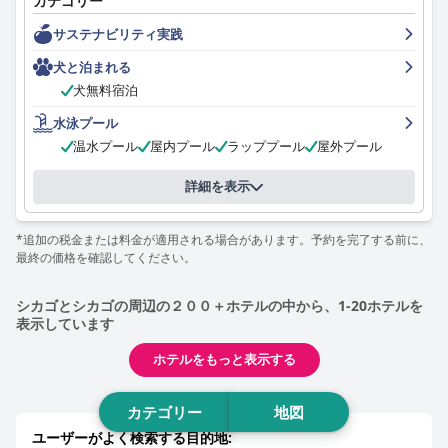
カテゴリー
ンシェルジュのスタッフは、特にフレンドリーで気配りがあり、
親切であると賞賛されています。宿泊客は印象的なプール施設を
サステナビリティ実践
楽しむことができますが、過剰な量の塩素や、プールサイドでの
ドリンクや食べ物の注文に関する混乱についての苦情がいくつか
犬と泊まれる
ありました。ホテルのベッドは快適で、パリッとしたシーツと快
犬無料宿泊
適な枕が、全体的な快適さを高めています。ホテルの朝食のオプ
ションは玉石混交で、がっかりした宿泊客もいれば、おいしい料
水泳プール
理に感激した宿泊客もいます。ホテルは客室に関して多くのもの
温水プール
屋内プール
ラッププール
屋外プール
を提供していますが、壁の汚れ、寝心地の悪いベッド、バスルー
ムのアメニティの故障など、不快な問題に遭遇した宿泊客もいま
詳細を表示
した。しかし、一般的に、宿泊客は客室とバスルームの広さ、床
から天井までの窓、美しい景色、ホテルのモダンで豪華な装飾に
感謝していました。ホテルはやや高価であることがわかりました
*追加の税金または料金が適用される場合があります。予約を完了する前に、
が、シカゴでの豪華な滞在をお探しの方には間違いなくお金を払
最終の価格を確認してください。
う価値があります。
シカゴとシカゴの周辺の２００＋ホテルの中から、1-20ホテルを
表示しています
ホテルをもっと表示する
カテゴリー
地図
ユーザーがよく検索する目的地: