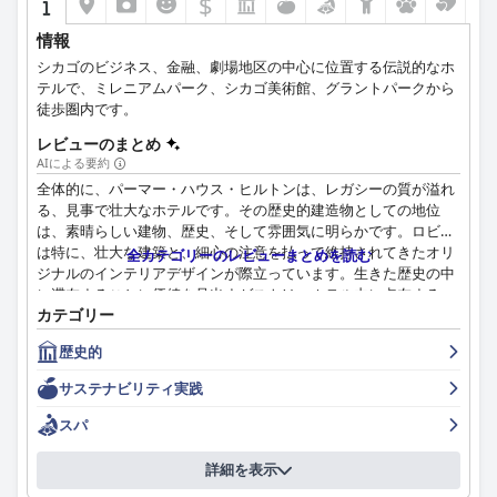
$
情報
シカゴのビジネス、金融、劇場地区の中心に位置する伝説的なホ
テルで、ミレニアムパーク、シカゴ美術館、グラントパークから
徒歩圏内です。
レビューのまとめ
AIによる要約
全体的に、パーマー・ハウス・ヒルトンは、レガシーの質が溢れ
る、見事で壮大なホテルです。その歴史的建造物としての地位
は、素晴らしい建物、歴史、そして雰囲気に明らかです。ロビー
は特に、壮大な建築と、細心の注意を払って維持されてきたオリ
全カテゴリーのレビューまとめを読む
ジナルのインテリアデザインが際立っています。生きた歴史の中
に滞在することに価値を見出すゲストは、ホテル内に点在する
カテゴリー
様々な歴史的な要素を楽しむことができるでしょう。アメニティ
は期待外れかもしれませんが、この古い伝統的なホテルは、見事
歴史的
な建築と、長年にわたって受け継がれてきた豊かな歴史を持ち、
印象的に作られ、維持されています。美しく歴史的な体験を求め
サステナビリティ実践
る方には、間違いなく訪れる価値があります。
スパ
詳細を表示