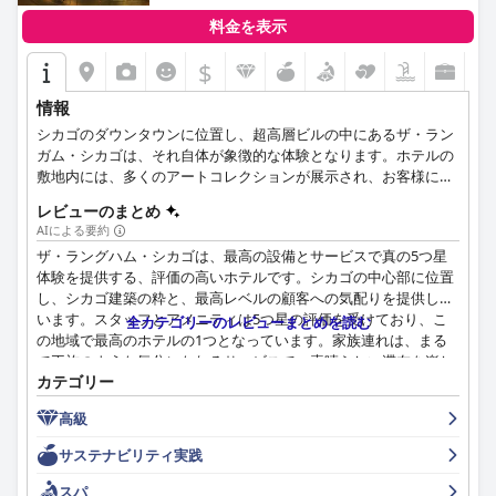
料金を表示
$
情報
シカゴのダウンタウンに位置し、超高層ビルの中にあるザ・ラン
ガム・シカゴは、それ自体が象徴的な体験となります。ホテルの
敷地内には、多くのアートコレクションが展示され、お客様に楽
しんでいただいています。有名な建築家によって設計され、街の
レビューのまとめ
風景、シカゴ川、ミシガン湖の素晴らしい眺めを提供するこのホ
AIによる要約
テルは、シカゴの贅沢な側面を体験したい旅行者にとって理想的
ザ・ラングハム・シカゴは、最高の設備とサービスで真の5つ星
なホテルです。人気のランドマークに近い便利な立地と、美味し
体験を提供する、評価の高いホテルです。シカゴの中心部に位置
い食事やスパ、キッズスイートやシネマスイートなどの充実した
し、シカゴ建築の粋と、最高レベルの顧客への気配りを提供して
サービスで、多くのお客様にご満足いただいています。
います。スタッフとアメニティは5つ星の評価を受けており、こ
全カテゴリーのレビューまとめを読む
の地域で最高のホテルの1つとなっています。家族連れは、まる
で王族のような気分になれるサービスで、素晴らしい滞在を楽し
カテゴリー
めます。ラングハムは、贅沢と品格の典型であり、5つ星ホテル
の基準の頂点を代表しています。一部のゲストは5つ星ホテルに
高級
更なる期待を寄せていますが、レビューの大多数は非常に素晴ら
しいものです。全体として、ザ・ラングハム・シカゴは、絶対的
サステナビリティ実践
な贅沢、美しさ、そして卓越したサービスを求める人にとって、
完璧な贅沢な休暇先です。
スパ