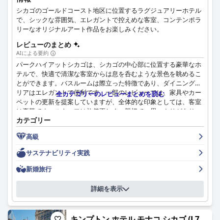
シカゴのゴールドコースト地区に位置するラグジュアリーホテル
で、シックな雰囲気、エレガントで控えめな客室、コンテンポラ
リーなオリジナルアート作品をお楽しみください。
レビューのまとめ
AIによる要約
パークハイアットシカゴは、シカゴの中心部に位置する豪華なホ
テルで、快適で清潔な客室からは息を呑むような景色を眺めるこ
とができます。バスルームは際立った特徴であり、ダイニングエ
リアはエレガントで便利です。一部のレビューでは、家具やカー
全カテゴリーのレビューまとめを読む
ペットの更新を提案していますが、全体的な印象としては、客室
は豪華です。スタッフは礼儀正しく、親切で、思いやりがあり、
カテゴリー
完璧な体験を提供するために、期待を上回るサービスを提供して
います。宿泊客は、スタッフが внимателен であり、フレンドリ
高級
ーで、リピーターを名前で迎えることさえあると述べています。
レストランのサービスも、親切で快適であると評価されていま
サステナビリティ実践
す。最高のロケーションで、ゲストが必要とするものはすべてす
ぐ近くにあります。
新婚旅行
詳細を表示
キンプトン ホテル モナコ シカゴ (L7