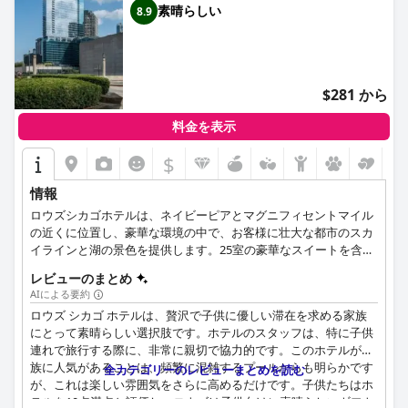
素晴らしい
8.9
$281 から
料金を表示
$
情報
ロウズシカゴホテルは、ネイビーピアとマグニフィセントマイル
の近くに位置し、豪華な環境の中で、お客様に壮大な都市のスカ
イラインと湖の景色を提供します。25室の豪華なスイートを含む
400室の客室を擁し、ETAレストランバー、ロビーラウンジ、フレ
レビューのまとめ
ーバーバイローズシカゴホテルなどの様々な施設で、本格的な食
AIによる要約
の体験をお約束します。また、31,000平方フィートの屋内外ミー
ロウズ シカゴ ホテルは、贅沢で子供に優しい滞在を求める家族
ティングスペースを備え、受賞歴のあるサービスであらゆる規模
にとって素晴らしい選択肢です。ホテルのスタッフは、特に子供
のイベントに対応します。ご宿泊のお客様には、無料の靴磨きや
連れで旅行する際に、非常に親切で協力的です。このホテルが家
経験豊富なコンシェルジュによるサポートなど、パーソナルなサ
族に人気があることは、頻繁に混雑するプールからも明らかです
ービスをご提供し、快適で思い出に残るご宿泊をお約束します。
全カテゴリーのレビューまとめを読む
が、これは楽しい雰囲気をさらに高めるだけです。子供たちはホ
テルを10点満点と評価し、ロウズは子供向けに素晴らしいギフト