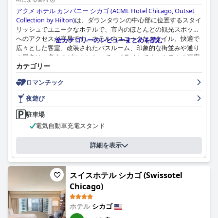
アクメ ホテル カンパニー シカゴ (ACME Hotel Chicago, Outset
Collection by Hilton)
は、ダウンタウンの中心部に位置するスタイ
リッシュでユニークなホテルで、市内のほとんどの観光スポット
へのアクセスが容易です。ホテルのユニークなスタイル、快適で
全カテゴリーのレビューまとめを読む
広々とした客室、改装されたバスルーム、印象的な街並みや通り
の景色は、多くのゲストにとってハイライトです。ホテルの清潔
カテゴリー
さはばらつきがあり、スタッフの対応に賛否両論あるものの、親
切でフレンドリーなサービスは間違いなくプラスです。ホテルの
ロマンチック
周辺には活気に満ちたエキサイティングなナイトライフがあり、
近くにはたくさんのバーやレストランがあります。全体として、
夜遊び
ゲストはホテルの絶好のロケーション、クールな雰囲気、快適な
ベッドを気に入っており、シカゴでのシティブレイクをお探しの
駐車場
方には理想的な場所です。
電気自動車充電スタンド
詳細を表示
スイスホテル シカゴ (Swissotel
Chicago)
ホテル
シカゴ