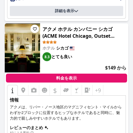
詳細を表示
アクメ ホテル カンパニー シカゴ
(ACME Hotel Chicago, Outset
Collection by Hilton)
ホテル
シカゴ
とても良い
8.3
$149 から
料金を表示
$
+9
情報
アクメは、リバー・ノース地区のマグニフィセント・マイルから
わずか2ブロックに位置するヒップなホテルであると同時に、魅
力的で親しみやすいホテルでもあります。
レビューのまとめ
AIによる要約