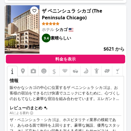
ザ ペニンシュラ シカゴ (The
Peninsula Chicago)
ホテル
シカゴ
素晴らしい
9.4
$621 から
料金を表示
$
情報
賑やかなシカゴの中心に位置するザ ペニンシュラ シカゴは、お
客様の宿泊をできるだけ快適でユニックにするために、心づくし
のおもてなしと豪華な宿泊を組み合わせています。エレガントな
装飾のある客室とスイートルームから、この素晴らしい街のパノ
レビューのまとめ
ラマの眺めを提供する屋上バーまで、レジャーの旅行でも、出張
AIによる要約
でも、夢のようなウェディングを行っても、このホテルは理想な
ザ・ペニンシュラ・シカゴは、ホスピタリティ業界の模範であ
選択であります。
り、あらゆる面で期待を上回ります。豪華な施設、優秀なスタッ
フ、そして忘れられない印象を与える卓越したサービスは、お客