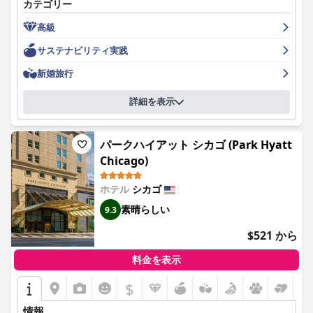
カテゴリー
ましたが、駐車場がホテルから離れていることに不満を漏らす宿
泊客もいました。これらの懸念にもかかわらず、宿泊客は駐車の
高級
問題を解決し、滞在を楽しんでいました。
サステナビリティ実践
新婚旅行
詳細を表示
パークハイアット シカゴ (Park Hyatt
Chicago)
ホテル
シカゴ
素晴らしい
9.3
$521 から
料金を表示
$
情報