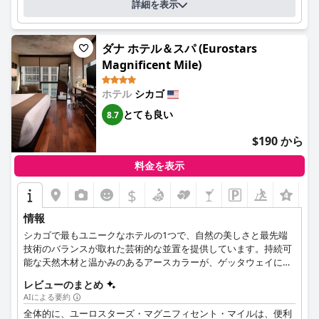
ちながら、現代的なアメニティを提供しています。ホテルには専
詳細を表示
用駐車場はありませんが、バレーパーキングが利用可能です。た
だし、一部のゲストは高価だと感じており、近くには公共駐車場
もあります。全体として、
Staypineapple, An Iconic Hotel, The
ダナ ホテル＆スパ (Eurostars
Loop
は、歴史的なシカゴでユニークな体験を求める方にとって、
Magnificent Mile)
考慮すべき選択肢です。
ホテル
シカゴ
とても良い
8.7
$190 から
料金を表示
$
+8
情報
シカゴで最もユニークなホテルの1つで、自然の美しさと最先端
技術のバランスが取れた芸術的な並置を提供しています。持続可
能な天然木材と温かみのあるアースカラーが、ゲッタウェイに理
想的な雰囲気を作り出します。
レビューのまとめ
AIによる要約
全体的に、ユーロスターズ・マグニフィセント・マイルは、便利