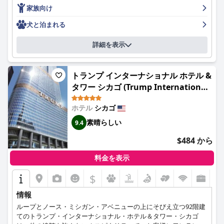
す。駐車場は高額で利用しにくい場合がありますが、ホテルの快
家族向け
適で落ち着けるベッドがそれを補ってくれます。全体として、ス
イスホテル シカゴは、シカゴへの豪華な旅行をお探しの方に最適
犬と泊まれる
な4つ星ホテルです。
詳細を表示
トランプ インターナショナル ホテル &
タワー シカゴ (Trump International
Hotel & Tower Chicago)
ホテル
シカゴ
素晴らしい
9.4
$484 から
料金を表示
$
情報
ループとノース・ミシガン・アベニューの上にそびえ立つ92階建
てのトランプ・インターナショナル・ホテル＆タワー・シカゴ