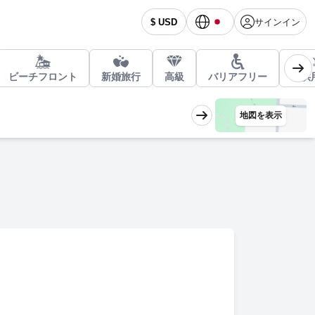
サインイン
$ USD
ビーチフロント
新婚旅行
高級
バリアフリー
子供
地図を表示