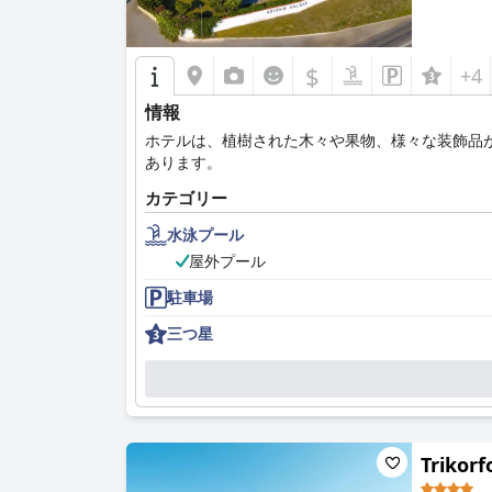
$
+4
情報
ホテルは、植樹された木々や果物、様々な装飾品
あります。
カテゴリー
水泳プール
屋外プール
駐車場
三つ星
Trikorf