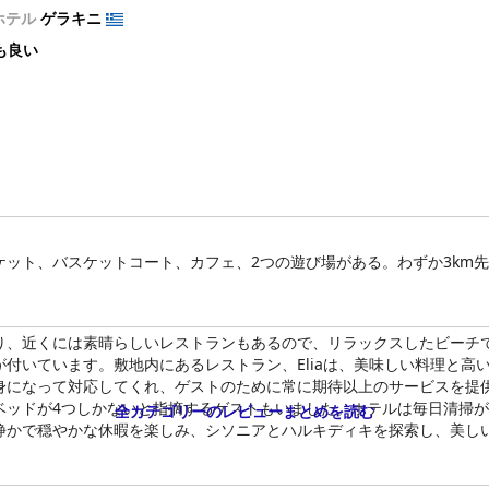
ホテル
ゲラキニ
も良い
ット、バスケットコート、カフェ、2つの遊び場がある。わずか3km
り、近くには素晴らしいレストランもあるので、リラックスしたビーチ
付いています。敷地内にあるレストラン、Eliaは、美味しい料理と高
身になって対応してくれ、ゲストのために常に期待以上のサービスを提
ベッドが4つしかないと指摘するゲストもいました。ホテルは毎日清掃
全カテゴリーのレビューまとめを読む
静かで穏やかな休暇を楽しみ、シソニアとハルキディキを探索し、美し