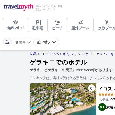
ホテル7,258,491軒
60カテゴリで
無料Wi-Fi
駐車場
ビーチ
屋外プール
水泳プー
価格帯
並べ替え
世界
ヨーロッパ
ギリシャ
マケドニア
ハルキ
>
>
>
>
ゲラキニでのホテル
ゲラキニとゲラキニの周辺にホテル91軒があります
ランキングは、当社が受け取る手数料によって左右され
イコス オ
ホテル
ゲ
素晴
9.1