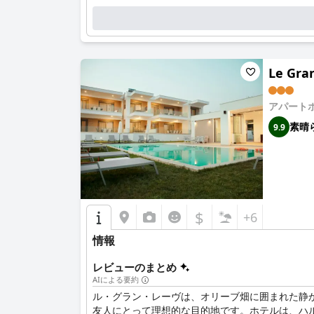
Le Gra
アパート
素晴
9.9
$
+6
情報
レビューのまとめ
AIによる要約
ル・グラン・レーヴは、オリーブ畑に囲まれた静
友人にとって理想的な目的地です。ホテルは、ハ