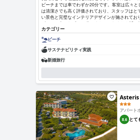
ビーチまでは車でわずか20分です。客室は広々
は清潔さでも高く評価されており、スタッフはと
い景色と完璧なインテリアデザインが施されてお
ビーチは車でわずか15分、またはそれよりも近
カテゴリー
している旅行者にとって理想的な選択肢です。
ビーチ
サステナビリティ実践
新婚旅行
Asteris
アパート
とて
8.6