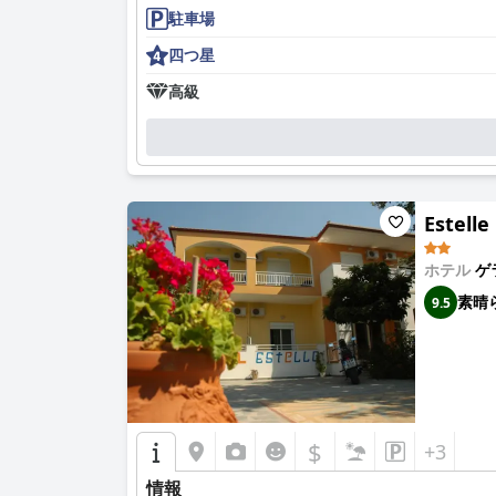
駐車場
四つ星
高級
Estelle
ホテル
ゲ
素晴
9.5
$
+3
情報