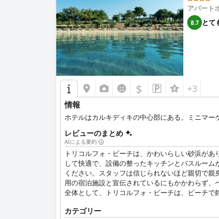
アパート
とて
8.7
$
+3
情報
ホテルはカルキディキの中心部にある。ミニマーケ
レビューのまとめ
AIによる要約
トリコルフォ・ビーチは、かわいらしい砂浜があ
して快適で、設備の整ったキッチンとバスルームが
ください。スタッフは信じられないほど親切で親
用の宿泊施設と宣伝されているにもかかわらず、
全体として、トリコルフォ・ビーチは、ビーチで
カテゴリー