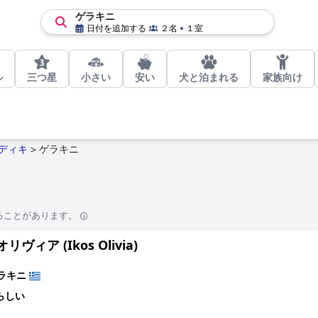
ゲラキニ
日付を追加する
２名
１室
ル
三つ星
小さい
安い
犬と泊まれる
家族向け
ディキ
ゲラキニ
>
ることがあります。
リヴィア (Ikos Olivia)
ラキニ
らしい