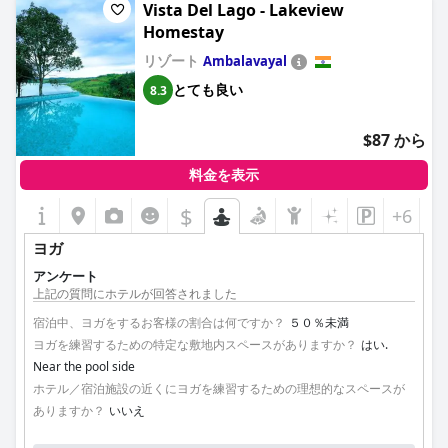
Vista Del Lago - Lakeview
Homestay
リゾート
Ambalavayal
とても良い
8.3
$87 から
料金を表示
$
+6
ヨガ
アンケート
上記の質問にホテルが回答されました
宿泊中、ヨガをするお客様の割合は何ですか？
５０％未満
ヨガを練習するための特定な敷地内スペースがありますか？
はい.
Near the pool side
ホテル／宿泊施設の近くにヨガを練習するための理想的なスペースが
ありますか？
いいえ