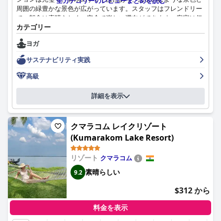
全カテゴリーのレビューまとめを読む
周囲の緑豊かな景色が広がっています。スタッフはフレンドリー
で、朝食は素晴らしく、安全で楽しい滞在ができます。客室は伝
カテゴリー
統的なケララ様式で美しくデザインされており、興味深い客室建
築と本格的な素材が使用されています。プライベートプール付き
ヨガ
のヴィラは、特に素晴らしいロケーションと素晴らしい湖の景色
が楽しめます。全体的な清潔さは格別で、スタッフは素晴らし
サステナビリティ実践
く、ゲストの快適さと楽しさを保証するために、期待をはるかに
超えるサービスを提供しています。スパでは素晴らしいアーユル
高級
ヴェーダマッサージを提供しており、プール付きヴィラは手入れ
が行き届いており、素晴らしい湖の景色を望めます。一部のゲス
詳細を表示
トは夕食の選択肢が限られていると感じましたが、朝食ビュッフ
ェは豪華で、料理の質は素晴らしいです。Wi-Fi のエクスペリエ
ンスはまちまちでしたが、ホテルの全体的な楽しさを損なうもの
クマラコム レイクリゾート
ではありませんでした。全体的に、
Coconut Lagoon
(Kumarakom Lake Resort)
Kumarakom - A CGH Earth Experience
は、並外れており期待を
超える伝統的な 5 つ星の滞在をお約束する、地上の楽園です。
リゾート
クマラコム
素晴らしい
9.2
$312 から
料金を表示