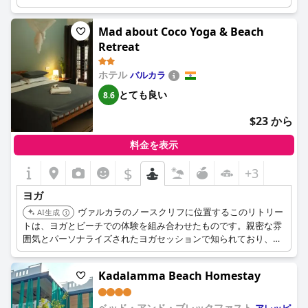
ヨガクラスや施設をゲストに提供しています。
Mad about Coco Yoga & Beach
Retreat
ホテル
バルカラ
とても良い
8.6
$23 から
料金を表示
$
+3
ヨガ
ヴァルカラのノースクリフに位置するこのリトリー
AI生成
トは、ヨガとビーチでの体験を組み合わせたものです。親密な雰
囲気とパーソナライズされたヨガセッションで知られており、集
中的でリラックスできるリトリートを求める人に最適です。
Kadalamma Beach Homestay
ベッド・アンド・ブレックファスト