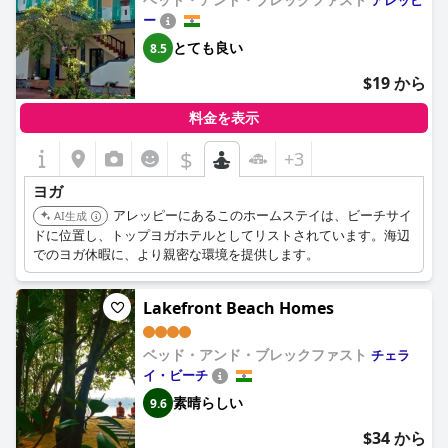
アレッピ
ー
とても良い
8.5
$19 から
料金を表示
$
+3
ヨガ
アレッピーにあるこのホームステイは、ビーチサイ
AI生成
ドに位置し、トップヨガホテルとしてリストされています。海辺
でのヨガ休暇に、より親密な環境を提供します。
Lakefront Beach Homes
ベッド・アンド・ブレックファスト
チェラ
イ・ビーチ
素晴らしい
9.6
$34 から