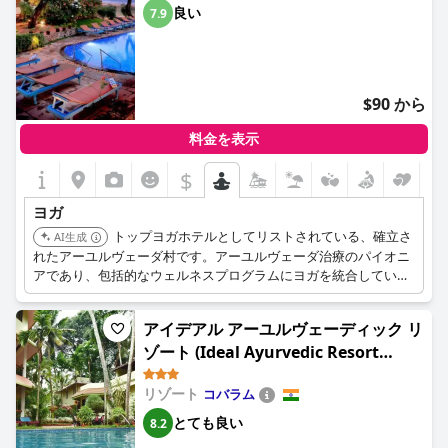
良い
7.9
$90 から
料金を表示
$
ヨガ
トップヨガホテルとしてリストされている、確立さ
AI生成
れたアーユルヴェーダ村です。アーユルヴェーダ治療のパイオニ
アであり、包括的なウェルネスプログラムにヨガを統合している
可能性が高いです。練習に適した穏やかな環境に位置していま
す。
アイデアル アーユルヴェーディック リ
ゾート (Ideal Ayurvedic Resort
Kovalam)
リゾート
コバラム
とても良い
8.2