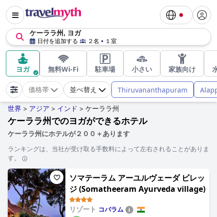
ケーララ州, ヨガ
日付を追加する
２名
１室
ヨガ
無料Wi-Fi
駐車場
小さい
家族向け
Thiruvananthapuram
Alap
価格帯
並べ替え
世界
アジア
インド
ケーララ州
>
>
>
ケーララ州でのヨガができるホテル
ケーララ州にホテルが２００＋あります
ランキングは、当社が受け取る手数料によって左右されることがありま
す。
ソマテーラム アーユルヴェーダ ビレッ
ジ (Somatheeram Ayurveda village)
リゾート
コバラム