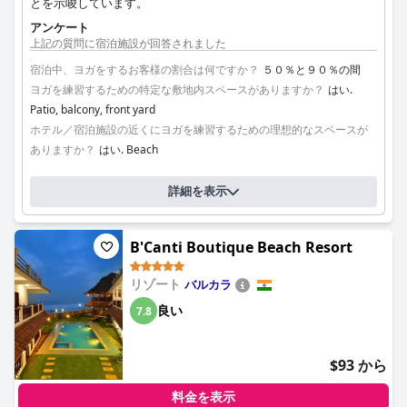
とを示唆しています。
アンケート
上記の質問に宿泊施設が回答されました
宿泊中、ヨガをするお客様の割合は何ですか？
５０％と９０％の間
ヨガを練習するための特定な敷地内スペースがありますか？
はい.
Patio, balcony, front yard
ホテル／宿泊施設の近くにヨガを練習するための理想的なスペースが
ありますか？
はい. Beach
詳細を表示
B'Canti Boutique Beach Resort
リゾート
バルカラ
良い
7.8
$93 から
料金を表示