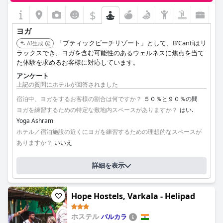
$
ヨガ
「ブティックビーチリゾート」として、B'Cantiはリ
AI生成
ラックスでき、ヨガを含む可能性のあるウェルネスに焦点を当て
た体験を求めるお客様に対応しています。
アンケート
上記の質問にホテルが回答されました
宿泊中、ヨガをするお客様の割合は何ですか？
５０％と９０％の間
ヨガを練習するための特定な敷地内スペースがありますか？
はい.
Yoga Ashram
ホテル／宿泊施設の近くにヨガを練習するための理想的なスペースが
ありますか？
いいえ
詳細を表示
Hope Hostels, Varkala - Helipad
ホステル
バルカラ