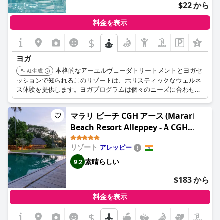
$22 から
料金を表示
$
+3
ヨガ
本格的なアーユルヴェーダトリートメントとヨガセ
AI生成
ッションで知られるこのリゾートは、ホリスティックなウェルネ
ス体験を提供します。ヨガプログラムは個々のニーズに合わせて
調整され、アーユルヴェーダトリートメントの治療効果を高めま
す。
マラリ ビーチ CGH アース (Marari
Beach Resort Alleppey - A CGH
Earth Experience)
リゾート
アレッピー
素晴らしい
9.2
$183 から
料金を表示
$