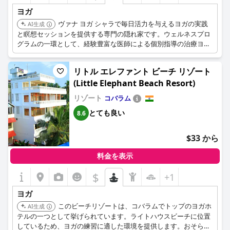
ヨガ
ヴァナ ヨガ シャラで毎日活力を与えるヨガの実践
AI生成
と瞑想セッションを提供する専門の隠れ家です。ウェルネスプロ
グラムの一環として、経験豊富な医師による個別指導の治療ヨガ
セッションを提供しています。
リトル エレファント ビーチ リゾート
(Little Elephant Beach Resort)
リゾート
コバラム
とても良い
8.6
$33 から
料金を表示
$
+1
ヨガ
このビーチリゾートは、コバラムでトップのヨガホ
AI生成
テルの一つとして挙げられています。ライトハウスビーチに位置
しているため、ヨガの練習に適した環境を提供します。おそらく