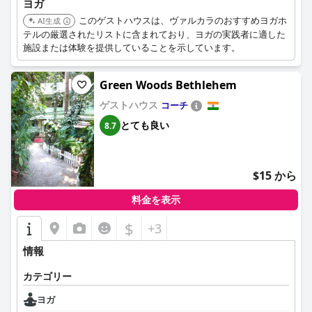
ヨガ
このゲストハウスは、ヴァルカラのおすすめヨガホ
AI生成
テルの厳選されたリストに含まれており、ヨガの実践者に適した
施設または体験を提供していることを示しています。
Green Woods Bethlehem
ゲストハウス
コーチ
とても良い
8.7
$15 から
料金を表示
$
+3
情報
カテゴリー
ヨガ