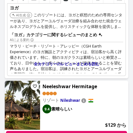
ヨガ
このリゾートには、ヨガと瞑想のための専用センタ
AI生成
ーがあり、ヨガとアーユルヴェーダ治療を組み合わせた統合ウェ
ルネスプログラムを提供し、ホリスティックな体験を提供しま
す。
「ヨガ」カテゴリーに関するレビューのまとめ
AIによる要約
マラリ・ビーチ・リゾート・アレッピー（CGH Earth
Experience）のヨガ施設とアクティビティは、宿泊客から高く評
価されています。特に、朝のヨガクラスは素晴らしいと称賛され
ており、日中にもっと多くのセッションが提供されることを望む
全カテゴリーのレビューまとめを読む
声もありました。宿泊客は、訓練されたヨガとアーユルヴェーダ
の専門家、特に卓越したヨガインストラクターであるヴィマル氏
による指導を楽しんでいました。ヨガセッションは至福の体験と
表現されており、特にハタヨガのレッスンが好評でした。ヨガ愛
Neeleshwar Hermitage
好家ではない人も、リゾートでの毎日のセッションを楽しんでい
ました。ヨガに加えて、宿泊客はスイミングプール、オーガニッ
リゾート
Nileshwar
クガーデン、アーチェリーなど、ホテルが提供するその他のアク
ティビティも高く評価していました。全体的に、施設は素晴らし
素晴らしい
9.4
く、日中は宿泊客を楽しませていました。ホテルが提供する料理
教室を楽しんだ人もいました。
$129 から