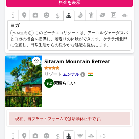
料金を表示
$
ヨガ
このビーチエコリゾートは、アーユルヴェーダスパ
AI生成
とヨガの機会を提供し、若返りの体験ができます。ケララ州北部
に位置し、日常生活からの穏やかな逃避を提供します。
Sitaram Mountain Retreat
リゾート
ムンナル
素晴らしい
9.2
現在、当プラットフォームでは活動休止中です。
$
+6