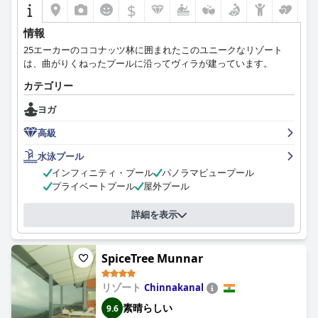
$
情報
25エーカーのココナッツ林に囲まれたこのユニークなリゾート
は、曲がりくねったプールに沿ってヴィラが建っています。
カテゴリー
ヨガ
高級
水泳プール
インフィニティ・プール
パノラマビュープール
プライベートプール
屋外プール
詳細を表示
SpiceTree Munnar
リゾート
Chinnakanal
素晴らしい
9.6