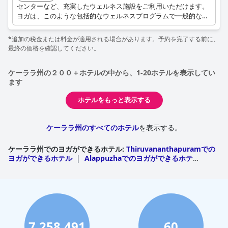
センターなど、充実したウェルネス施設をご利用いただけます。
ヨガは、このような包括的なウェルネスプログラムで一般的なサ
ービスです。
*追加の税金または料金が適用される場合があります。予約を完了する前に、
最終の価格を確認してください。
ケーララ州の２００＋ホテルの中から、1-20ホテルを表示してい
ます
ホテルをもっと表示する
ケーララ州のすべてのホテル
を表示する。
ケーララ州でのヨガができるホテル
:
Thiruvananthapuramでの
ヨガができるホテル
|
Alappuzhaでのヨガができるホテ
ル
|
Ernakulamでのヨガができるホテル
|
Idukkiでのヨガが
できるホテル
|
Wayanadでのヨガができるホテル
|
Kollamで
のヨガができるホテル
|
Kottayamでのヨガができるホテ
ル
|
Thrissurでのヨガができるホテル
|
Palakkadでのヨガが
できるホテル
|
Kannurでのヨガができるホテル
|
Kasaragod
でのヨガができるホテル
|
Kozhikodeでのヨガができるホテ
ル
|
Malappuramでのヨガができるホテル
7,258,491
60