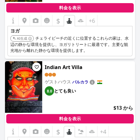
料金を表示
$
+6
ヨガ
チェライビーチの近くに位置するこれらの家は、水
AI生成
辺の静かな環境を提供し、ヨガリトリートに最適です。主要な観
光地から離れた静かな環境を提供します。
Indian Art Villa
ゲストハウス
バルカラ
とても良い
8.0
$13 から
料金を表示
$
+4