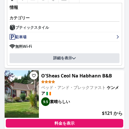
情報
カテゴリー
ブティックスタイル
駐車場
無料Wi-Fi
詳細を表示
O'Sheas Ceol Na Habhann B&B
ベッド・アンド・ブレックファスト
ケンメ
ア
素晴らしい
9.5
$121 から
料金を表示