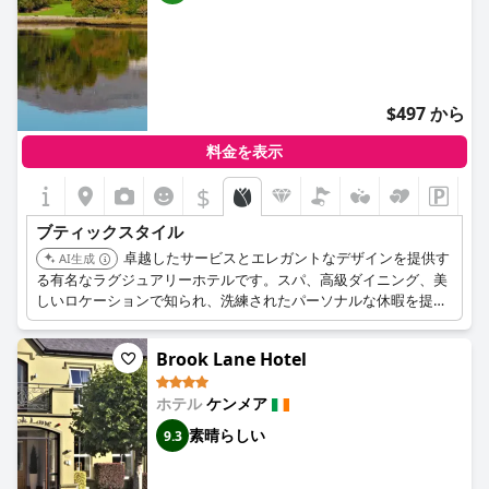
$497 から
料金を表示
$
ブティックスタイル
卓越したサービスとエレガントなデザインを提供す
AI生成
る有名なラグジュアリーホテルです。スパ、高級ダイニング、美
しいロケーションで知られ、洗練されたパーソナルな休暇を提供
します。
Brook Lane Hotel
ホテル
ケンメア
素晴らしい
9.3