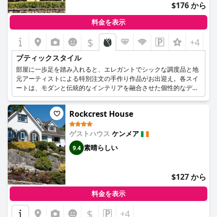
$176 から
料金を表示
$
+4
ブティックスタイル
部屋に一歩足を踏み入れると、エレガントでシックな調度品と地
元アーティストによる特別注文の手作り作品がお出迎え。各スイ
ートは、モダンと伝統的なインテリアを融合させた個性的なデザ
インで、ユニークな体験をお届けします。バスルームも同様に、
パワーシャワー、深めのバスタブ、床暖房、デミスター・ミラー
Rockcrest House
など、お客様の快適さを追求しています。
ゲストハウス
ケンメア
素晴らしい
9.4
$127 から
料金を表示
$
+4