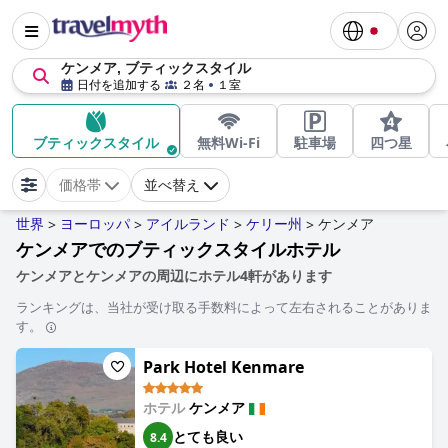
ケンメア, ブティックスタイル
日付を追加する
２名
１室
ブティックスタイル
無料Wi-Fi
駐車場
四つ星
価格帯
並べ替え
世界
ヨーロッパ
アイルランド
ケリー州
ケンメア
>
>
>
>
ケンメアでのブティックスタイルホテル
ケンメアとケンメアの周辺にホテル4軒があります
ランキングは、当社が受け取る手数料によって左右されることがありま
す。
Park Hotel Kenmare
ホテル
ケンメア
とても良い
8.4