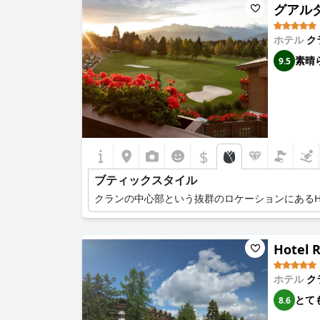
グアルダ 
ホテル
ク
素晴
9.5
$
ブティックスタイル
クランの中心部という抜群のロケーションにあるHote
Hotel 
ホテル
ク
とて
8.6