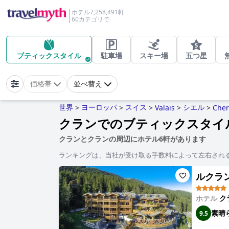
ホテル7,258,491軒
60カテゴリで
ブティックスタイル
駐車場
スキー場
五つ星
無
価格帯
並べ替え
世界
ヨーロッパ
スイス
シエル
>
>
>
Valais
>
>
Che
クランでのブティックスタイ
クランとクランの周辺にホテル6軒があります
ランキングは、当社が受け取る手数料によって左右され
ルクラン 
ホテル
ク
素晴
9.5