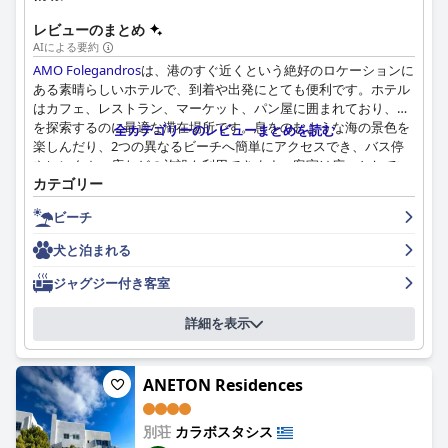
レビューのまとめ
AIによる要約
AMO Folegandros
は、港のすぐ近くという絶好のロケーションに
ある素晴らしいホテルで、到着や出発にとても便利です。ホテル
はカフェ、レストラン、マーケット、パン屋に囲まれており、島
を探索するのに最適な滞在場所です。息をのむような海の景色を
全カテゴリーのレビューまとめを読む
楽しんだり、2つの異なるビーチへ簡単にアクセスでき、バス停
やレンタカー店などの施設も利用できます。客室は広々としてい
カテゴリー
て清潔で、モダンな内装が施されており、コーヒーメーカーや機
能的なキッチンなどのアメニティも充実しています。ホテルは非
ビーチ
常に清潔に保たれており、スタッフはフレンドリーで親切、そし
てゲストが快適で楽しい滞在ができるように、期待以上のサービ
犬と泊まれる
スを提供してくれます。ホテルは、2つの美しいビーチからすぐ
近くにある、ビーチ愛好家にとっての楽園です。ベッドは非常に
ジャグジー付き客室
快適で、一部の客室には、港の息をのむような景色を楽しめるテ
ラスにホットタブが備わっています。全体として、
AMO
詳細を表示
Folegandros
は、素晴らしいスタッフによるVIP待遇と温かい歓迎
を受けながら、静かで快適な滞在を求める人に最適な場所です。
ANETON Residences
別荘
カラボスタシス