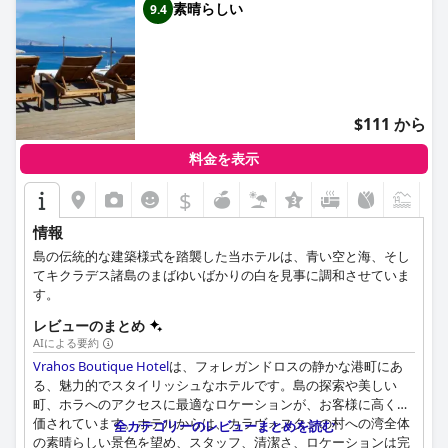
素晴らしい
9.4
$111 から
料金を表示
$
+4
情報
島の伝統的な建築様式を踏襲した当ホテルは、青い空と海、そし
てキクラデス諸島のまばゆいばかりの白を見事に調和させていま
す。
レビューのまとめ
AIによる要約
Vrahos Boutique Hotel
は、フォレガンドロスの静かな港町にあ
る、魅力的でスタイリッシュなホテルです。島の探索や美しい
町、ホラへのアクセスに最適なロケーションが、お客様に高く評
価されています。ホテルからは、カラヴォスタシの村への湾全体
全カテゴリーのレビューまとめを読む
の素晴らしい景色を望め、スタッフ、清潔さ、ロケーションは完