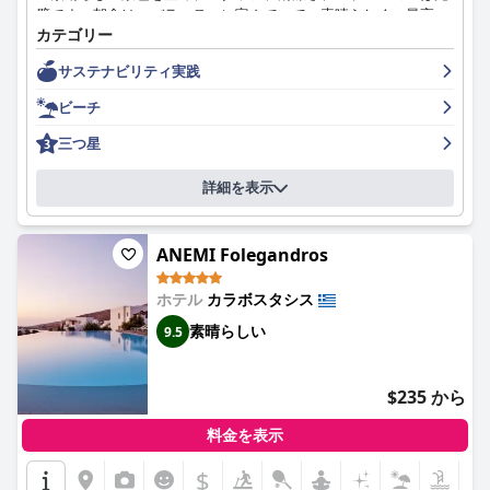
璧です。朝食は、バラエティに富んでいて、素晴らしく、最高
カテゴリー
で、とても良いと評されています。ホテル内のレストラン
「Vegera」のディナーメニューは、とても美味しく、港を見下ろ
サステナビリティ実践
すテラスからの美しい眺めが、全体の体験をさらに高めます。客
室は印象的でスタイリッシュで、素晴らしい海と港の景色を望め
ビーチ
ます。ホテルの卓越した清潔さは、多くのお客様から賞賛されて
います。スタッフはフレンドリーで親切で、地元の情報を提供
三つ星
し、お客様がくつろげるように最善を尽くします。ホテルのプー
ルについては意見が分かれるようですが、ホテルからビーチへの
詳細を表示
近さや、一部の客室からの素晴らしい眺めは、フォレガンドロス
でのビーチバケーションに最適な選択肢の1つとなっています。
全体として、
Vrahos Boutique Hotel
は、海岸沿いにある美しく
ANEMI Folegandros
快適なブティックホテルであり、静けさと贅沢さを求める方に最
適です。
ホテル
カラボスタシス
素晴らしい
9.5
$235 から
料金を表示
$