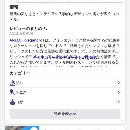
情報
建築の美しさとインテリアの先駆的なデザインの両方が際立つホ
テル。
レビューのまとめ
AIによる要約
ANEMI Folegandros
は、フォレガンドロス島を探索するのに便利
なロケーションを探している方で、洗練されたシンプルな環境で
リラックスしたい方に最適な選択肢です。ホテルの敷地はスタイ
リッシュでモダンで、広くて快適な客室は、申し分なく清潔で手
全カテゴリーのレビューまとめを読む
入れが行き届いています。ホテル内のレストランで提供される美
味しい朝食オプションは、クリエイティブなアラカルトメニュー
カテゴリー
が特徴で、作りたての料理が楽しめるため、ゲストから絶賛され
ています。スタッフはゲストから高い評価を受けており、親切
ジム
で、親身で、非常に丁寧だと評されています。美しいスイミング
プールと絵のように美しい敷地は、ホテルのハイライトであり、
テニス
リラックスするのに最適な場所です。全体として、
ANEMI
Folegandros
は完璧で最高の休暇をお約束します。
ヨガ
詳細を表示