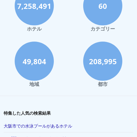
7,258,491
60
函館市でのホテル
ハワイイでのホテル
鎌倉市でのホテル
ホテル
カテゴリー
那須でのホテル
静岡市でのホテル
川崎市でのホテル
49,804
208,995
与論でのホテル
倉敷市でのホテル
地域
都市
盛岡市でのホテル
藤沢市でのホテル
蒲郡市でのホテル
特集した人気の検索結果
直島町でのホテル
大阪市での水泳プールがあるホテル
鴨川市でのホテル