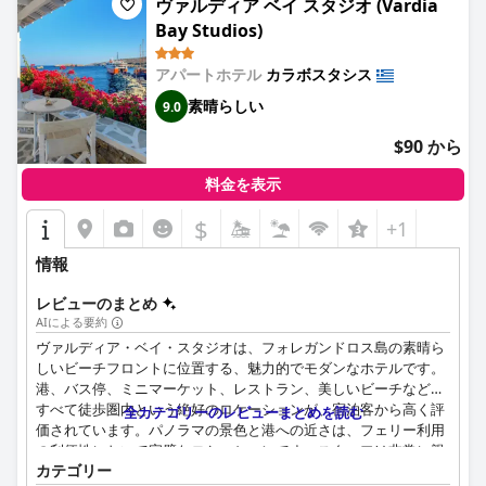
ヴァルディア ベイ スタジオ (Vardia
Bay Studios)
アパートホテル
カラボスタシス
素晴らしい
9.0
$90 から
料金を表示
$
+1
情報
レビューのまとめ
AIによる要約
ヴァルディア・ベイ・スタジオは、フォレガンドロス島の素晴ら
しいビーチフロントに位置する、魅力的でモダンなホテルです。
港、バス停、ミニマーケット、レストラン、美しいビーチなど、
すべて徒歩圏内という絶好のロケーションが、宿泊客から高く評
全カテゴリーのレビューまとめを読む
価されています。パノラマの景色と港への近さは、フェリー利用
の利便性において完璧なロケーションです。スタッフは非常に親
カテゴリー
切でフレンドリーで、マネージャーはすべてを素晴らしい仕事ぶ