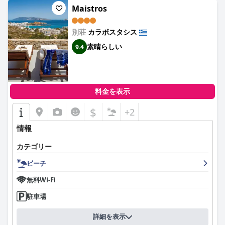
Maistros
別荘
カラボスタシス
素晴らしい
9.4
料金を表示
$
+2
情報
カテゴリー
ビーチ
無料Wi-Fi
駐車場
詳細を表示