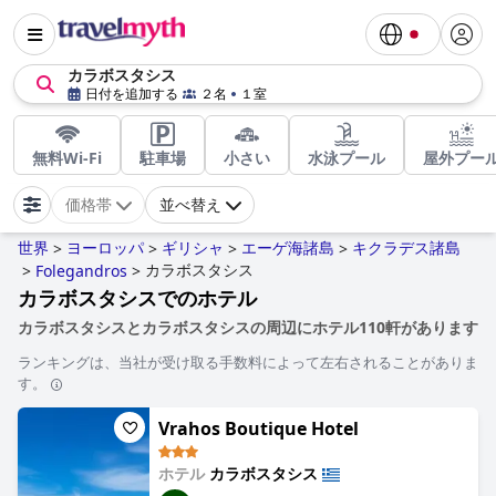
カラボスタシス
日付を追加する
２名
１室
無料Wi-Fi
駐車場
小さい
水泳プール
屋外プー
価格帯
並べ替え
世界
ヨーロッパ
ギリシャ
エーゲ海諸島
キクラデス諸島
>
>
>
>
カラボスタシス
>
Folegandros
>
カラボスタシスでのホテル
カラボスタシスとカラボスタシスの周辺にホテル110軒があります
ランキングは、当社が受け取る手数料によって左右されることがありま
す。
Vrahos Boutique Hotel
ホテル
カラボスタシス