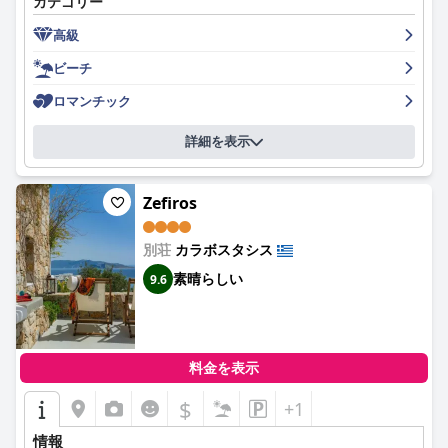
カテゴリー
を毎日お部屋でお楽しみいただけます。エレガントで美しくデザ
インされたお部屋は、清潔感があり広々としており、プライベー
高級
トテラスや屋上のジャグジーからは素晴らしい景色を眺めること
ができます。オナールのスタッフは、信じられないほどフレンド
ビーチ
リーで親切で、お客様がスムーズに滞在できるよう、期待以上の
サービスを提供します。プールと敷地内のジムはきちんと整備さ
ロマンチック
れており、プライベートプランジプールとプライベートビーチ
は、ゲストの期待を上回ります。オナール スイーツ & ヴィラズ
詳細を表示
は、絶妙な装飾、息をのむような景色、素晴らしいプランジジャ
グジープールを備えた、ロマンチックな休暇に最適な場所です。
全体として、オナール スイーツ & ヴィラズは、忘れられない瞬
Zefiros
間に最適な、贅沢、平和、そしてシンプルさの楽園であるとゲス
トは同意しています。
別荘
カラボスタシス
素晴らしい
9.6
料金を表示
$
+1
情報