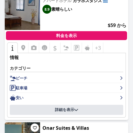
アパートホテル
カラボスタシス
素晴らしい
8.9
$59 から
料金を表示
$
+3
情報
カテゴリー
ビーチ
駐車場
安い
詳細を表示
Onar Suites & Villas