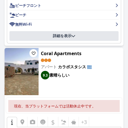
りで運営しています。客室は広々としており、設備も整ってお
ビーチフロント
り、魅力的な家具が配置され、バルコニーとテラスからは湾また
はヴァルディアビーチの素晴らしい景色を眺めることができま
ビーチ
す。ホテルは清潔で、毎日の清掃サービスと快適でモダンなバス
ルームが備わっています。朝食はギリシャで最高のものの1つ
無料Wi-Fi
で、よく調理された豊富な種類の料理と、港の美しい景色を楽し
めます。ホテルでは、多くの人が素晴らしいと評する無料のWiFi
詳細を表示
サービスも提供しています。一部の宿泊客はWiFiで問題があった
と報告していますが、ほとんどの宿泊客は滞在中、中断のないイ
ンターネットサービスを楽しんでいます。フェリーに乗って探索
Coral Apartments
するのに最適なロケーションで、すぐそばに素敵なスイミングス
ポットがあるのも嬉しいポイントです。全体として、ヴァルディ
ア・ベイ・スタジオは、美しい景色、フレンドリーなスタッフ、
アパート
カラボスタシス
そして素晴らしいロケーションを提供する、快適で便利なホテル
素晴らしい
9.3
をお探しの方に最適です。
現在、当プラットフォームでは活動休止中です。
$
+3