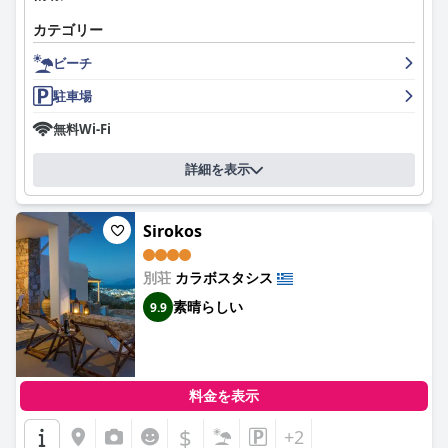
カテゴリー
ビーチ
駐車場
無料Wi-Fi
詳細を表示
Sirokos
別荘
カラボスタシス
素晴らしい
9.9
料金を表示
$
+2