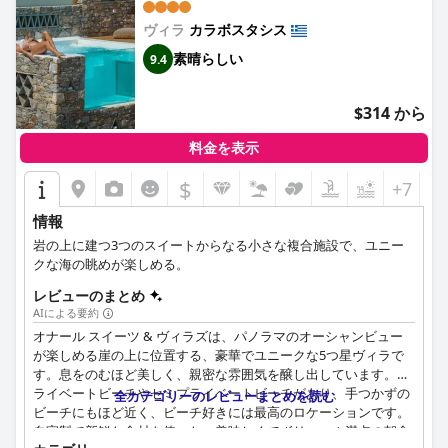
ヴィラ
カラボスタシス
素晴らしい
9.4
$314 から
料金を表示
$
+7
情報
岩の上に建つ3つのスイートからなる小さな複合施設で、ユニー
クな海の眺めが楽しめる。
レビューのまとめ
AIによる要約
オナール スイーツ & ヴィラズは、パノラマのオーシャンビュー
が楽しめる崖の上に位置する、豪華でユニークな5つ星ヴィラで
す。息をのむほど美しく、親密な雰囲気を醸し出しています。プ
ライベートビーチやセミプライベートビーチがあり、手つかずの
全カテゴリーのレビューまとめを読む
ビーチにもほど近く、ビーチ好きには最高のロケーションです。
自家製で新鮮な食材を使った、美味しくてボリューム満点の朝食