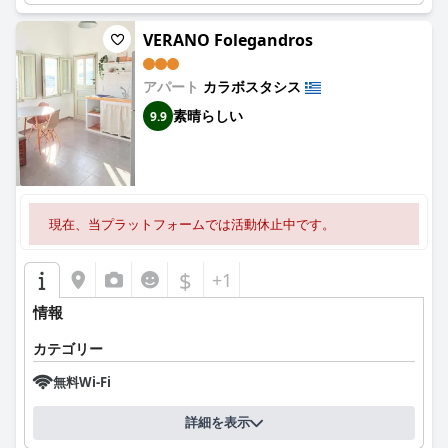
VERANO Folegandros
アパート
カラボスタシス
素晴らしい
9.9
現在、当プラットフォームでは活動休止中です。
$
+1
情報
カテゴリー
無料Wi-Fi
詳細を表示