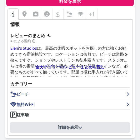
料金を表示
$
+1
情報
レビューのまとめ
AIによる要約
Eleni's Studios
は、最高の休暇スポットをお探しの方に強くお勧
めできる宿泊施設です。ロケーションは抜群で、ビーチは道路を
挟んですぐ、ショップやレストランも徒歩圏内です。スタジオか
らは港の素晴らしい景色を望め、基本的な簡易キッチンなど、必
全カテゴリーのレビューまとめを読む
要なものがすべて揃っています。部屋は概ね手入れが行き届いて
おり、毎日清掃されていますが、家具の中には古く感じるものも
カテゴリー
あります。スタッフはフレンドリーで親切で、SusyとSilvanaの役
に立つ対応には特に感謝します。Wi-Fiは時に弱くなることがあり
ビーチ
ますが、インターネット接続があることはありがたいです。ビー
チは手付かずの状態で、わずか数メートルの距離にあるため、リ
無料Wi-Fi
ラックスしたい方には最適です。ベッドは快適ですが、寝心地が
悪いと感じる人もおり、部屋の防音性は改善の余地があります。
駐車場
全体として、
Eleni's Studios
は休暇客にまずまずの睡眠体験を提
供していますが、特定の分野では改善の余地があります。
詳細を表示