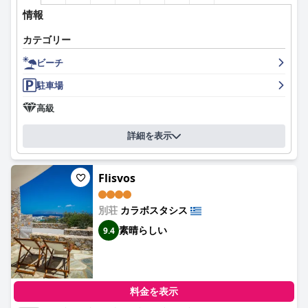
情報
カテゴリー
ビーチ
駐車場
高級
詳細を表示
Flisvos
別荘
カラボスタシス
素晴らしい
9.4
料金を表示