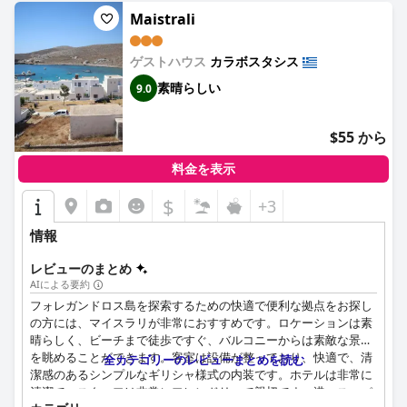
Maistrali
ゲストハウス
カラボスタシス
素晴らしい
9.0
$55 から
料金を表示
$
+3
情報
レビューのまとめ
AIによる要約
フォレガンドロス島を探索するための快適で便利な拠点をお探し
の方には、マイスラリが非常におすすめです。ロケーションは素
晴らしく、ビーチまで徒歩ですぐ、バルコニーからは素敵な景色
を眺めることができます。客室は設備が整っており、快適で、清
全カテゴリーのレビューまとめを読む
潔感のあるシンプルなギリシャ様式の内装です。ホテルは非常に
清潔で、スタッフは非常にフレンドリーで親切です。港、スーパ