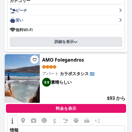
カテゴリー
ーマーケット、いくつかのレストランやカフェにも近い便利な場
所に位置しています。ベッドについては賛否両論ありますが、全
ビーチ
体として、マイスラリは、数分で素晴らしいビーチの景色を望め
る、清潔で快適で、サービスの良いホテルをお探しのお客様に最
安い
適な選択肢です。
無料Wi-Fi
詳細を表示
AMO Folegandros
アパート
カラボスタシス
素晴らしい
9.9
$93 から
料金を表示
$
+2
情報