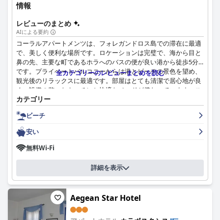
情報
レビューのまとめ
AIによる要約
コーラルアパートメンツは、フォレガンドロス島での滞在に最適
で、美しく便利な場所です。ロケーションは完璧で、海から目と
鼻の先、主要な町であるホラへのバスの便が良い港から徒歩5分
です。プライベートバルコニーからは港とビーチの景色を望め、
全カテゴリーのレビューまとめを読む
観光後のリラックスに最適です。部屋はとても清潔で居心地が良
く、設備の整ったキッチンと快適なベッドが備わっています。ス
カテゴリー
タッフは素晴らしく、特にミルティアはコミュニケーション能力
が高く、楽しい人柄で、ギリシャの「フィロクセニア（おもてな
ビーチ
し）」の概念を体現しています。施設は徹底的に清掃されてお
り、清潔なタオルとリネンが定期的に交換されます。ゲストハウ
安い
スには広々とした部屋があり、滞在中に快適に過ごせるよう必要
なアメニティがすべて揃っています。ビーチと港に近いことも、
無料Wi-Fi
ゲストの滞在をより便利にしています。全体として、コーラルア
パートメンツは美しく、清潔で快適な滞在場所であり、ゲストは
詳細を表示
我が家のように感じることができます。
Aegean Star Hotel