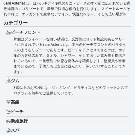
Sani Asteriasは、はハルキディキ県のサニ・ビーチのすぐ前に広がれている家
族経営のエコリゾートで、豪華で快適な宿泊を提供します。スイートルームそ
れぞれは、エレガントで豪華なデザイン、快適なベッド、そして広い場所を提
供しながら、家族かカップルにとって理想な宿泊先であります。ホテルの５つ
カテゴリー
星のアメニティの中で、爽やかなスパ、世界中のお料理を作っている優秀のレ
ストラン、そして各年齢のお客様の楽しめる様々な活動やスポーツが含めてあ
ビーチフロント
ります。
片側はプライベートな白い砂浜に、反対側はヨット施設のあるマリー
ナに囲まれているSani Asteriasは、本当のビーチフロントのパラダイ
スのようなリゾートであります。ビーチをアクセスできるのは、ホテ
ルのお客様のみで、タオル、シャワー、そして涼しい飲み物も提供さ
れているので、一番便利で休息な夏休みを確保します。監視員や医者
までいるので、子供たちは安全に遊んだり、泳いだりすることができ
ます。
ジム
3歳以上のお客様には、ジョギング、ピラティスなどのフィットネスプ
ログラムを無料でご提供しています。
高級
ビーチ
新婚旅行
スパ