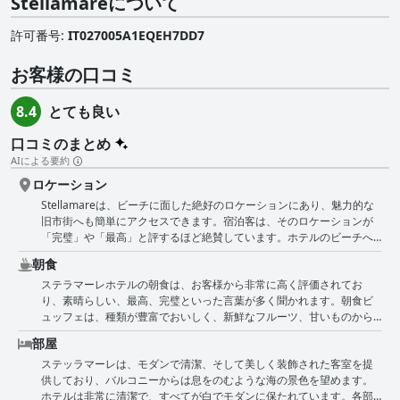
Stellamareについて
許可番号
:
IT027005A1EQEH7DD7
お客様の口コミ
とても良い
8.4
口コミのまとめ
AIによる要約
ロケーション
Stellamareは、ビーチに面した絶好のロケーションにあり、魅力的な
旧市街へも簡単にアクセスできます。宿泊客は、そのロケーションが
「完璧」や「最高」と評するほど絶賛しています。ホテルのビーチへ
の近さは大きな魅力で、多くの宿泊客がバルコニーからの「素晴らし
朝食
い」または「夢のような」景色を楽しんでいます。中心部に位置する
ステラマーレホテルの朝食は、お客様から非常に高く評価されてお
にもかかわらず、ホテルは静かで平和であるとも評されています。客
り、素晴らしい、最高、完璧といった言葉が多く聞かれます。朝食ビ
室はモダンで清潔で、多くの宿泊客が「美しい」または「素敵な」と
ュッフェは、種類が豊富でおいしく、新鮮なフルーツ、甘いものから
表現しています。全体として、Stellamareは、地元のショップ、レス
しょっぱいものまでたくさんの選択肢があると評判です。旧市街に近
トラン、観光スポットへのアクセスが容易な、リラックスできるビー
部屋
いホテルのロケーションや、朝食ルームからの眺めも好評です。しか
チでの休暇を求める方におすすめです。
ステッラマーレは、モダンで清潔、そして美しく装飾された客室を提
し、朝食の時間が午前8時から10時までと短く、特に子供連れの家族に
供しており、バルコニーからは息をのむような海の景色を望めます。
とってはストレスになると指摘されています。新型コロナウイルスの
ホテルは非常に清潔で、すべてが白でモダンに保たれています。各部
影響で、朝食サービスはスタッフによって提供されており、不便に感