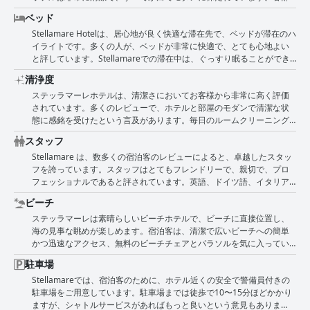
屋にはエアコンが完備されており、睡眠中も日中も非常に快適です。
じる人もいます。また、用意された料理の質、特に冷めていることに
ベッド
一部の部屋は4人には手狭で、収納スペースが少なく、タオルを掛ける
対する不満もいくつかあります。全体として、朝食はほとんどのお客
Stellamare Hotelは、居心地が良く快適な滞在先で、ベッドが滞在のハ
場所も少ないかもしれませんが、それでも実用的で機能的です。スタ
様から最高級と見なされています。
イライトです。多くの人が、ベッドが非常に快適で、とても心地よい
ッフはフレンドリーで、部屋の清潔さは完璧です。ファミリールーム
と評しています。Stellamareでの滞在中は、ぐっすり眠ることができ
は適度な広さで、広々としたバスルームと清潔な寝具があります。た
るでしょう。宿泊客は快適な寝具に感謝しており、滞在の一番良かっ
だし、一部の部屋は非常に小さく、3人以上には適していません。一部
清浄度
た点の一つだと述べる人もいました。部屋は狭いという意見もありま
の部屋は防音対策が不十分かもしれませんが、スタイリッシュに装飾
ステッラマーレホテルは、清潔さにおいてお客様から非常に高く評価
したが、ベッドがそれを十分に補ってくれます。また、バスルームと
され、快適なベッドが備わっています。ホテル自体は新しく改装され
されています。多くのレビューで、ホテルと部屋のモダンで清潔な状
ベッドルームの間のガラス壁も、部屋に特別な雰囲気を添えており、
ており、美的にも魅力的で、モダンで、状態も良好です。
態に感銘を受けたという言及があります。毎日のルームクリーニング
宿泊客から好評でした。ベッドの横に読書灯がないことを残念に思う
サービスも、徹底的で効率的であると一貫して評価されており、お客
人もいましたが、全体的に、Stellamareでの滞在は快適で安らぎのあ
スタッフ
様は新鮮で整頓された空間に戻るのを楽しんでいます。ホテルのスタ
るものとなるでしょう。
Stellamare は、数多くの宿泊客のレビューによると、卓越したスタッ
ッフは、ホテルの高いレベルの清潔さを維持するための、フレンドリ
フを誇っています。スタッフはとてもフレンドリーで、親切で、プロ
ーなサービスと細部への注意が頻繁に称賛されています。一部のゲス
フェッショナルであると評されています。英語、ドイツ語、イタリア
トから、埃や清掃のばらつきに関するいくつかの小さな問題が指摘さ
語など、さまざまな言語を話し、素晴らしいサービスを提供していま
れたものの、大多数のレビュー担当者は、ホテルの優れた清潔さの基
ビーチ
す。受付係は知識が豊富で、可能な限りゲストをサポートしようとし
準に非常に満足しています。
ステッラマーレは素晴らしいビーチホテルで、ビーチに直接位置し、
ます。清掃スタッフは熱心で、ホテルを清潔に保ち、朝食スタッフは
海の見事な眺めが楽しめます。宿泊客は、清潔で広いビーチへの簡単
優れたサービスを提供しています。ハウスキーパーさえもフレンドリ
かつ迅速なアクセス、無料のビーチチェアとパラソルを気に入ってい
ーで親切であると評されており、ゲストが快適に過ごせるように心を
ます。ホテルのロケーションとビーチへの近さは、実用的で便利だと
配っています。ただし、受付係やハウスキーパーとの間で否定的なや
駐車場
感じる宿泊客から高く評価されています。ビーチに面したバルコニー
り取りをしたゲストも少数いますが、スタッフの全体的なサービスの
Stellamareでは、宿泊客のために、ホテル近くの安全で警備員付きの
も宿泊客に人気です。自転車をレンタルして周辺を探索する人もいま
質に対する称賛の声の方が圧倒的に多いです。滞在中何か困ったこと
駐車場をご用意しています。駐車場までは徒歩で10〜15分ほどかかり
す。ホテルを出るとすぐに美しく手つかずの砂浜に出られるので、ロ
があれば、遠慮なくフレンドリーで親切なスタッフにお尋ねくださ
ますが、シャトルサービスがあればもっと良いという意見もありま
ケーションは最高です。広くて清潔なビーチは、長い散歩やランニン
い。