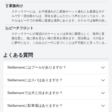
す。それにもかかわらず、ホテルのシャトルサービスと駐車場が無料
グに最適です。素晴らしいロケーションと素晴らしいサービスによ
家族向け
である点を評価する声もあります。否定的な意見もありますが、
り、短期のビーチバケーションや長期滞在に非常におすすめのホテル
ステッラマーレは、お子様連れのご家族やペット連れにも最適なホテ
Stellamareが駐車場を提供している利便性に満足している宿泊客もい
です。
ルです！宿泊客からは、滞在を楽しんだという声が上がっており、ホ
ます。
テルはビーチでの休暇に最適な場所にあります。ホテルでは無料の自
転車レンタルを提供しており、周辺地域を探索するのに最適です。た
ビーチフロント
だし、一部の宿泊客からは、子供たちの騒音で廊下が騒がしいこと
ステッラマーレの海辺のロケーションは本当に素晴らしく、海岸に直
や、特に10代の子供たちと滞在する場合、ファミリールームが狭いと
接位置し、他に類を見ない海の景色を望めます。宿泊客は、その近さ
いう意見が出ています。これらの小さな問題にもかかわらず、ホテル
に夢中になり、これ以上ビーチに近づくことは不可能だと言っていま
は家族連れに優しく、ペットにも寛容であると評価されています。全
す。モダンな客室は、宿泊客を贅沢な気分にさせ、ホテルのロケーシ
体として、ステッラマーレは、どこにも運転せずに砂浜での日々を楽
ョンのおかげで、いつでも海の美しさを満喫できます。旧市街まで徒
しめる、短い家族旅行に最適な選択肢です。
よくある質問
歩圏内という最高のロケーションですが、宿泊客はホテルから離れる
のが難しいでしょう。全体として、ステッラマーレは、他に類を見な
い海辺の景色を望む夢のような逃避行です。
Stellamareにはプールがありますか？
いいえ、Stellamareにはプールがありません。
Stellamareにはスパはありますか？
いいえ、Stellamareではスパはご利用いただけません。
Stellamareでは犬と泊まれますか？
はい、Stellamareは犬を歓迎します。
Stellamareに駐車場はありますか？