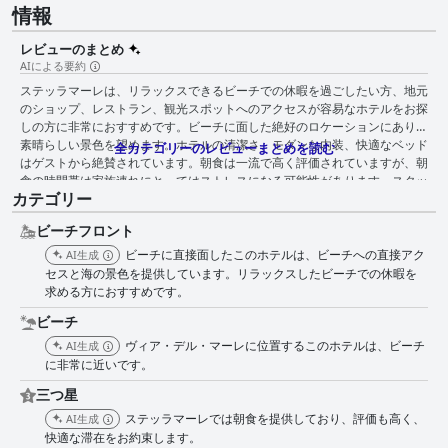
情報
レビューのまとめ
AIによる要約
ステッラマーレは、リラックスできるビーチでの休暇を過ごしたい方、地元
のショップ、レストラン、観光スポットへのアクセスが容易なホテルをお探
しの方に非常におすすめです。ビーチに面した絶好のロケーションにあり、
素晴らしい景色を望めます。ホテルの清潔さ、モダンな内装、快適なベッド
全カテゴリーのレビューまとめを読む
はゲストから絶賛されています。朝食は一流で高く評価されていますが、朝
食の時間帯は家族連れにとってはストレスになる可能性があります。スタッ
カテゴリー
フは素晴らしく、フレンドリーで親切です。ホテルは家族連れに優しく、ペ
ットも歓迎しています。部屋の広さや防音性の欠如、清掃の一貫性のなさな
ビーチフロント
ど、小さな問題があるかもしれませんが、ホテル全体の質の高いサービスと
最高のロケーションが、短期のビーチでの休暇や長期滞在に最適な選択肢と
ビーチに直接面したこのホテルは、ビーチへの直接アク
AI生成
なっています。
セスと海の景色を提供しています。リラックスしたビーチでの休暇を
求める方におすすめです。
ビーチ
ヴィア・デル・マーレに位置するこのホテルは、ビーチ
AI生成
に非常に近いです。
三つ星
ステッラマーレでは朝食を提供しており、評価も高く、
AI生成
快適な滞在をお約束します。