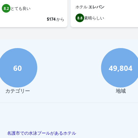
ホテル
エレバン
とても良い
8.2
素晴らしい
8.8
$174
から
60
49,804
カテゴリー
地域
名護市での水泳プールがあるホテル