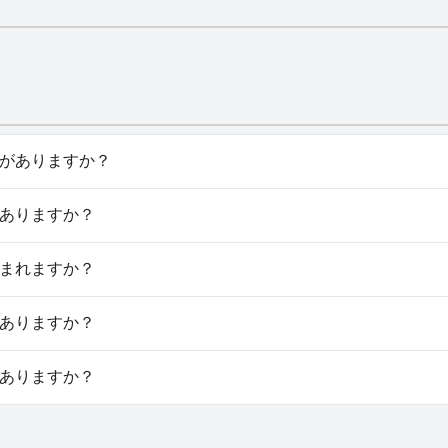
プールがありますか？
oursには、以下のカテゴリーの１つ以上に属するプールがあります： 
スパはありますか？
ursではスパをご利用いただけます。
犬と泊まれますか？
oursでは犬と泊まることはできません。
車場はありますか？
ursでは駐車場をご利用いただけます。
ジムはありますか？
ursにはジムはありません。