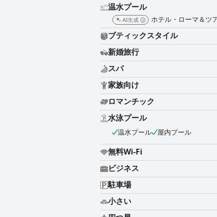
温水プール
ホテル・ローマ＆ツ
AI生成
ブティックスタイル
新婚旅行
スパ
家族向け
ロマンチック
水泳プール
温水プール
屋内プール
無料Wi-Fi
ビジネス
駐車場
小さい