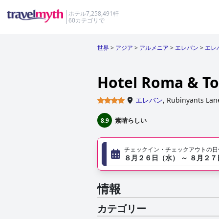
ホテル7,258,491軒
60カテゴリで
世界
>
アジア
>
アルメニア
>
エレバン
>
エレ
Hotel Roma & To
エレバン
,
Rubinyants Lane
素晴らしい
8.9
チェックイン・チェックアウトの日
８月２６日（水） ～ ８月２
情報
カテゴリー