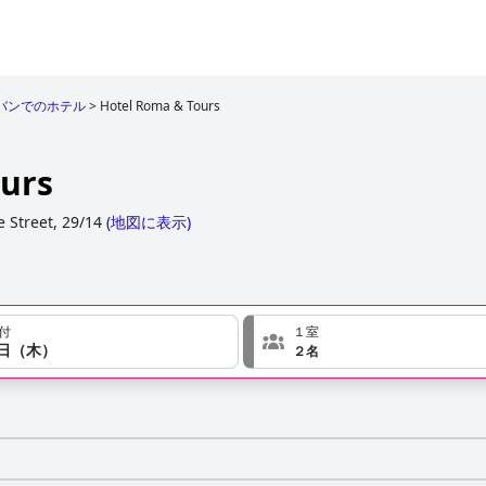
バンでのホテル
>
Hotel Roma & Tours
urs
 Street, 29/14
(
地図に表示
)
付
１室
７日（木）
２名