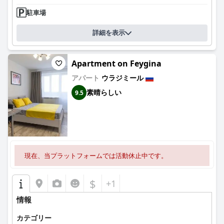
駐車場
詳細を表示
Apartment on Feygina
アパート
ウラジミール
素晴らしい
9.5
現在、当プラットフォームでは活動休止中です。
$
+1
情報
カテゴリー