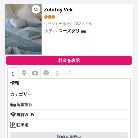
Zolotoy Vek
ウラジミールから20.2マイル
ホテル
スーズダリ
0.0
料金を表示
$
+5
情報
カテゴリー
新婚旅行
無料Wi-Fi
駐車場
詳細を表示