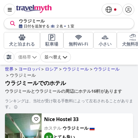
ウラジミール
日付を追加する
２名
１室
犬と泊まれる
駐車場
無料Wi-Fi
小さい
犬無料
価格帯
並べ替え
世界
ヨーロッパ
ロシア
ウラジミール
ウラジミール
>
>
>
>
ウラジミール
>
ウラジミールでのホテル
ウラジミールとウラジミールの周辺にホテル16軒があります
ランキングは、当社が受け取る手数料によって左右されることがありま
す。
Nice Hostel 33
ホステル
ウラジミール
とても良い
8.7