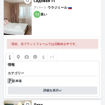
Садовая 11
アパート
ウラジミール
良い
7.5
現在、当プラットフォームでは活動休止中です。
$
+1
情報
カテゴリー
駐車場
詳細を表示
Лето