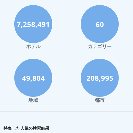
神戸市でのホテル
宮古島でのホテル
7,258,491
60
函館市でのホテル
ハワイイでのホテル
鎌倉市でのホテル
ホテル
カテゴリー
那須でのホテル
静岡市でのホテル
川崎市でのホテル
49,804
208,995
与論でのホテル
倉敷市でのホテル
地域
都市
盛岡市でのホテル
藤沢市でのホテル
蒲郡市でのホテル
特集した人気の検索結果