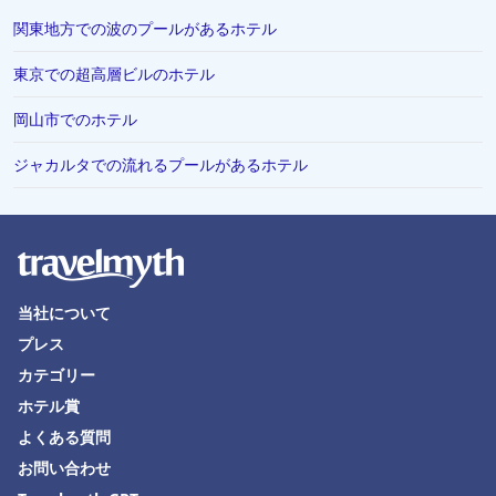
直島町でのホテル
関東地方での波のプールがあるホテル
鴨川市でのホテル
東京での超高層ビルのホテル
三島市でのホテル
岡山市でのホテル
岐阜市でのホテル
米子市でのホテル
ジャカルタでの流れるプールがあるホテル
網走市でのホテル
つくば市でのホテル
山形県でのホテル
調布市でのホテル
当社について
プレス
埼玉県でのホテル
カテゴリー
舞鶴市でのホテル
ホテル賞
鈴鹿市でのホテル
よくある質問
与那国でのホテル
お問い合わせ