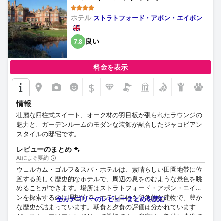
場所です。
Welcombe Hotel, Sure Hotel
ホテル
ストラトフォード・アポン・エイボン
Collection by Best Western)
全体として、Hotel Indigo - Stratford Upon Avonは、その最高の
ロケーション、フレンドリーなスタッフ、高品質のアメニティに
よって高められた、歴史的な魅力とモダンな快適さを兼ね備えて
良い
7.8
おり、訪問者に思い出に残る滞在を保証します。
料金を表示
$
情報
壮麗な四柱式スイート、オーク材の羽目板が張られたラウンジの
魅力と、ガーデンルームのモダンな装飾が融合したジャコビアン
スタイルの邸宅です。
レビューのまとめ
AIによる要約
ウェルカム・ゴルフ＆スパ・ホテルは、素晴らしい田園地帯に位
置する美しく歴史的なホテルで、周辺の息をのむような景色を眺
めることができます。場所はストラトフォード・アポン・エイボ
ンを探索するのに理想的で、ホテル自体も印象的な建物で、豊か
全カテゴリーのレビューまとめを読む
な歴史が詰まっています。朝食と夕食の評価は分かれています
が、スタッフはフレンドリーで親切です。客室は一般的に快適で