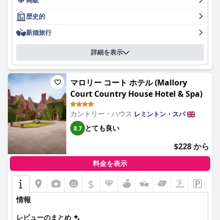
当者が彼らのプロ意識と親切さを高く評価しています。 スパとプ
ールは賛否両論ありますが、多くのゲストがそれでも利用を楽し
歴史的
んでいます。 全体として、ビレズリー・マナー・ホテルは、美し
い環境の中で豪華で快適な体験を提供する、非常に優れた滞在場
新婚旅行
所です。
詳細を表示
マロリー コート ホテル (Mallory
Court Country House Hotel & Spa)
カントリー・ハウス
レミントン・スパ
とても良い
8.7
$228 から
料金を表示
$
情報
レビューのまとめ