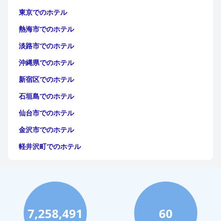
利なロケーション、静かな環境、そして充実したアメニティは、
東京でのホテル
旅行者にとって強くお勧めできる選択肢となっています。
熱海市でのホテル
淡路市でのホテル
沖縄県でのホテル
新宿区でのホテル
石垣島でのホテル
仙台市でのホテル
金沢市でのホテル
軽井沢町でのホテル
福岡市でのホテル
神戸市でのホテル
宮古島でのホテル
7,258,491
60
函館市でのホテル