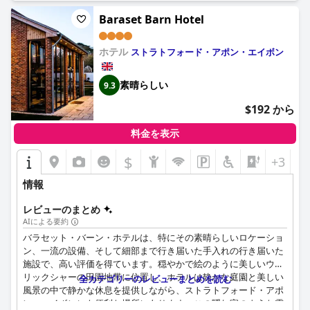
ン、卓越した朝食、快適で清潔な客室、そして優れたサービスで
Baraset Barn Hotel
高く評価されています。その利便性、快適さ、温かいおもてなし
の組み合わせは、ストラットフォード・アポン・エイボンを探索
したい人々にとって隠れた宝石となっています。
ホテル
ストラトフォード・アポン・エイボン
素晴らしい
9.3
$192 から
料金を表示
$
+3
情報
レビューのまとめ
AIによる要約
バラセット・バーン・ホテルは、特にその素晴らしいロケーショ
ン、一流の設備、そして細部まで行き届いた手入れの行き届いた
施設で、高い評価を得ています。穏やかで絵のように美しいウォ
リックシャーの田園地帯に位置し、ホテルは静かな庭園と美しい
全カテゴリーのレビューまとめを読む
風景の中で静かな休息を提供しながら、ストラトフォード・アポ
ン・エイボンにも便利な場所にあります。この隠れ家のような雰