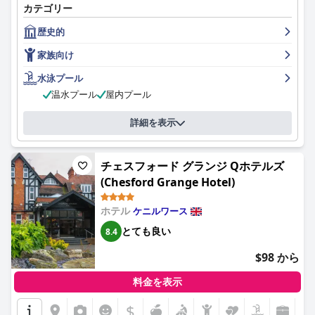
カテゴリー
供されます。客室は広々としていて、居心地が良く、とても快適
れに最適で、快適で豪華な宿泊体験を提供します。さらに、エッ
で、一部のお客様からは「素晴らしい」との声も上がっていま
ティントン・パークはドッグフレンドリーなホテルであることを
歴史的
す。ホテルはその清潔さとプロ意識が高く評価されており、多く
誇り、ストラトフォード・アポン・エイボンを巡る旅を、犬の同
のお客様がフレンドリーで親切、かつ効率的なスタッフを称賛し
伴者と共有することができます。エッティントン・パークの47の
家族向け
ています。家族連れに優しいホテルであり、毛皮で覆われた友人
ベッドルームは、ただ眠るだけの場所ではありません。各部屋に
にも対応しており、優れたファミリールームとサービスを提供し
は個性があり、建物の歴史に忠実であると同時に、お客様にくつ
水泳プール
ています。歴史好きの方は、ホテルの見事な建築と魅力的な歴史
ろいでいただけるようになっています。レジャー施設や新しいス
温水プール
屋内プール
に感銘を受けるでしょう。一方、贅沢とリラクゼーションを求め
パトリートメントルームは、宿泊者専用です。ストラットフォー
る方は、エティントン・パーク・ホテルで必要なものすべてを見
ド・アポン・エイボンからほど近いウォリックシャーの田園地帯
詳細を表示
つけることができるでしょう。全体として、お客様は宿泊を「魔
に位置するエッティントン・パークは、宿泊客にとって隠れ家的
法のよう」、「贅沢」、「忘れられない」と表現しています。
な存在です。レッドウッド・トリートメント・ルームは、ゲスト
をリラクゼーションの世界へ誘うトリートメントを堪能できるオ
チェスフォード グランジ Qホテルズ
アシスです。ガラス屋根から自然光が差し込む屋内プールエリア
(Chesford Grange Hotel)
には、スパプール、サウナ、スチームルームがあり、午前7時か
ら午後7時まで利用可能です。
ホテル
ケニルワース
とても良い
8.4
$98 から
料金を表示
$