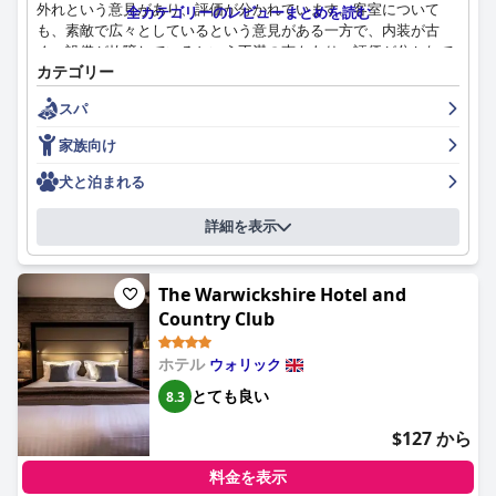
外れという意見があり、評価が分かれています。客室について
全カテゴリーのレビューまとめを読む
も、素敵で広々としているという意見がある一方で、内装が古
く、設備が故障しているという不満の声もあり、評価が分かれて
カテゴリー
います。清潔さについても、ホテルが清潔で新鮮であるという意
見と、部屋が汚れているという意見があり、評価が分かれていま
スパ
す。スタッフについても、親切であるという意見と、無愛想で役
に立たないという意見があり、評価が分かれています。Wi-Fiも一
家族向け
部のゲストにとって問題で、存在しないか、全体的に品質が低い
とよく言われています。ホテルのスパとプール施設についても、
犬と泊まれる
清潔で楽しめるという意見と、メンテナンスと更新が必要である
という意見があり、評価が分かれています。駐車場についても、
詳細を表示
使いやすいという意見と、追加料金に不満を持つ意見があり、評
価が分かれています。このホテルは、トーマスランドに近いロケ
ーションを探している家族には良い選択肢ですが、ファミリール
The Warwickshire Hotel and
ームやメニューオプションについては慎重な検討が必要です。ベ
Country Club
ッドはほとんどのゲストに快適であると評価されています。最後
に、4つ星ホテルとして宣伝されていますが、その評価に値しな
ホテル
ウォリック
い、手入れが必要であるという意見があり、評価が分かれていま
す。
とても良い
8.3
$127 から
料金を表示