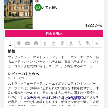
とても良い
8.7
$222 から
料金を表示
$
情報
ウォリックシャーのストラットフォード・アポン・エイボンにあ
るエッティントン・パーク・ホテルは、高級ホテルです。このネ
オ・ゴシック様式の邸宅は、ストアー川が蛇行する40エーカーの
公園の中にあります。ストラトフォード・アポン・エイボンでは
レビューのまとめ
唯一のAA4レッドスター・ホテルで、週末の休暇に最適です。ま
AIによる要約
た、敷地内には無料の駐車場も完備しています。It's a historic
ストラットフォード＝アポン＝エイボンのエティントン・パー
country house where extravagance meets contemporary
ク・ホテルは、お客様に忘れられない贅沢な体験を提供する、非
comfort.⑰Ettington Parkはストラットフォード・アポン・エイ
常に優れたホテルです。息をのむような景色に囲まれた素晴らし
ボンの最高級ホテルの一つであるだけでなく、ウォリックシャー
いロケーションを誇り、手入れの行き届いた敷地内にはアクセス
でのアフタヌーンティー、ロマンチックな休暇、息を飲むような
全カテゴリーのレビューまとめを読む
が容易で、十分な駐車場もあります。朝食と夕食は一流で、多種
結婚式場、インスピレーションを与える会議・カンファレンス会
多様な美味しい料理と、スタッフによる素晴らしいサービスが提
場も提供しています。インターコネクティングルームはご家族連