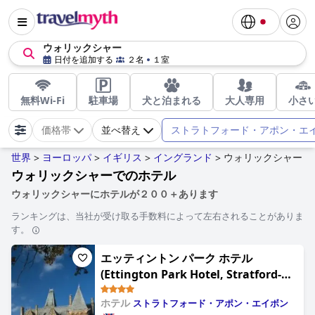
ウォリックシャー
日付を追加する
２名
１室
無料Wi-Fi
駐車場
犬と泊まれる
大人専用
小さ
ストラトフォード・アポン・エ
価格帯
並べ替え
世界
ヨーロッパ
イギリス
イングランド
ウォリックシャー
>
>
>
>
ウォリックシャーでのホテル
ウォリックシャーにホテルが２００＋あります
ランキングは、当社が受け取る手数料によって左右されることがありま
す。
エッティントン パーク ホテル
(Ettington Park Hotel, Stratford-
upon-Avon)
ホテル
ストラトフォード・アポン・エイボン