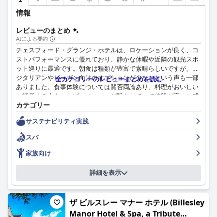
情報
レビューのまとめ
AIによる要約
チェスフォード・グランジ・ホテルは、ロケーションが良く、コ
ストパフォーマンスに優れており、静かな休暇や近隣の観光スポ
ット巡りに最適です。朝食は種類が豊富で素晴らしいですが、ベ
ジタリアンやビーガン向けのオプションが少ないという声も一部
全カテゴリーのレビューまとめを読む
ありました。食事体験については賛否両論あり、料理がおいしい
と評価する人もいれば、メニューが限られていて値段が高いと感
カテゴリー
じる人もいました。ホテルには様々なタイプの客室があり、改装
されたばかりの客室にはモダンな内装と豪華なバスルームが備わ
サステナビリティ実践
っていますが、清掃に関する問題点が指摘されている客室もあり
ました。スタッフはフレンドリーで親切、そして協力的ですが、
スパ
サービスが遅かったり、マネジメントが不親切だったという意見
もありました。ホテルは家族連れに優しく、犬は無料で宿泊で
家族向け
き、子供から大人まで楽しめる素晴らしいプールがあります。ベ
ッドは非常に快適ですが、ベッドが汚れていたり、寝心地が良く
詳細を表示
なかったという意見もありました。ホテルは犬連れに非常に寛容
ですが、場所によっては犬の毛が落ちている可能性があります。
全体として、チェスフォード・グランジ・ホテルは、快適で楽し
ザ ビルスレー マナー ホテル (Billesley
い滞在を提供しています。
Manor Hotel & Spa, a Tribute