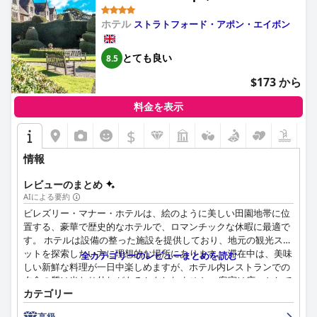
Portfolio Hotel)
ホテル
ストラトフォード・アポン・エイボン
とても良い
8.5
$173 から
料金を表示
$
情報
レビューのまとめ
AIによる要約
ビレズリー・マナー・ホテルは、絵のように美しい田園地帯に位
置する、豪華で歴史的なホテルで、ロマンチックな休暇に最適で
す。 ホテルは設備の整った施設を提供しており、地元の観光スポ
ットを探索したい方に理想的な場所にあります。 滞在中は、美味
全カテゴリーのレビューまとめを読む
しい新鮮な料理が一日中楽しめますが、ホテル内レストランでの
夕食の質は当たり外れがあるかもしれません。 客室は広々として
カテゴリー
快適ですが、騒音や清潔さに関して軽微な問題を経験したゲスト
もいます。 スタッフはフレンドリーで親切で、多くのレビュー担
高級