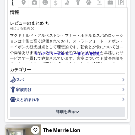
$
無料のEV充電を含む、十分で便利な駐車場などの追加のアメニテ
情報
ィが、ホテルの魅力を高めています。Wi-Fiの利用は、共有エリア
での信頼性の高い接続で概ね良好ですが、客室での一貫性には
レビューのまとめ
時々問題があります。
AIによる要約
マクドナルド・アルベストン・マナー・ホテル＆スパのロケーシ
家族にとって、バラセット・バーン・ホテルは、広々としたファ
ョンは非常に高く評価されており、ストラトフォード・アポン・
ミリールームと、幼い子供向けに調整された優れたサービスを備
エイボンの観光拠点として理想的です。朝食と夕食については賛
えた、歓迎的で快適な環境を提供します。大きくて快適なベッド
否両論ありますが、スタッフはそのフレンドリーさと卓越したサ
全カテゴリーのレビューまとめを読む
は、すべてのゲストに快適な夜の休息を保証します。
ービスで一貫して称賛されています。客室についても賛否両論あ
り、古くて改装が必要だと感じる人もいれば、快適なベッドと
アクセシビリティ機能は、1階の客室、シャワーの手すり、利用
カテゴリー
広々とした客室を楽しんだ人もいます。スパ、プール、駐車場設
可能なエレベーターなど、ホテルの提供内容をさらに補完し、移
備は概ね好評ですが、いくつかの小さな問題点もあります。家族
動が困難なゲストが滞在を楽しめるようにしています。
スパ
連れには、広々とした客室と子供向けのアメニティが用意されて
います。全体として、改善の余地がある点もありますが、歴史的
全体として、バラセット・バーン・ホテルは、豪華で快適、そし
家族向け
な魅力と気配りの行き届いたスタッフのおかげで、マクドナル
て申し分のない手入れが行き届いた宿泊施設として際立ってお
ド・アルベストン・マナー・ホテル＆スパでの滞在は楽しいもの
犬と泊まれる
り、優れた食事体験、優れたサービス、そして隠れ家と地元の観
になります。
光スポットの探索の両方に理想的なロケーションを提供していま
す。
詳細を表示
The Merrie Lion