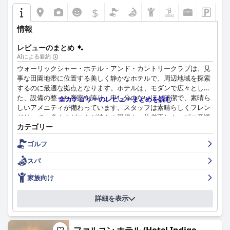
$
情報
レビューのまとめ
AIによる要約
ウォーリックシャー・ホテル・アンド・カントリークラブは、見
事な田園地帯に位置する美しく静かなホテルで、周辺地域を探索
するのに最適な拠点となります。ホテルは、モダンで広々とし
た、設備の整った客室を誇り、申し分のないほど清潔で、素晴ら
全カテゴリーのレビューまとめを読む
しいアメニティが備わっています。スタッフは素晴らしくフレン
ドリーで、多くのゲストが彼らの親切さ、礼儀正しさ、プロ意識
カテゴリー
を称賛しています。ホテルはスパでの休暇に最適な施設を提供し
ており、複数のゲストがスイミングプールとサウナを称賛してい
ゴルフ
ます。ゴルフ愛好家のために、ホテルの広大な敷地には美しいゴ
ルフコースがあり、ゲストに素晴らしい景色とリラックスした雰
スパ
囲気を提供しています。ただし、朝食と夕食の体験についてはゲ
ストの意見が異なり、品質や限られたメニューオプションが貧弱
家族向け
であると感じる人もいます。駐車場はしばしば混雑し、ホテルゲ
ストよりもクラブメンバーを優先しているように見えることがあ
詳細を表示
ります。全体として、ウォーリックシャー・ホテル・アンド・カ
ントリークラブは、美しいロケーションで平和でリラックスした
滞在を求めている人に最適な選択肢です。