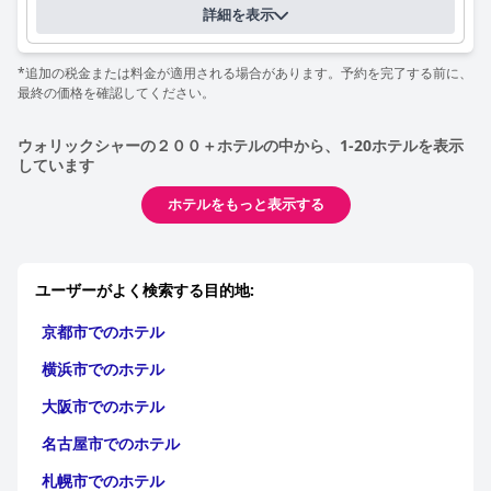
ホテルの客室は、多様でユニークな装飾、清潔さ、そしてモダン
詳細を表示
なスタイルで高く評価されています。多くの宿泊客が、ベッドの
快適さと設備の整った設備を称賛しています。一部の客室はもっ
と広く、暖かくあるべきだと指摘する人もいますが、全体的なフ
*追加の税金または料金が適用される場合があります。予約を完了する前に、
ィードバックは、快適で居心地の良い宿泊施設を強調していま
最終の価格を確認してください。
す。
ウォリックシャーの２００＋ホテルの中から、1-20ホテルを表示
ホテル全体の清潔さは一貫して非常に高く評価されており、共有
しています
スペースからダイニングルームまで、ホテルの隅々まできれいな
状態が保たれています。頻繁な肯定的な意見にまとめられている
ホテルをもっと表示する
ように、スタッフのフレンドリーさ、プロ意識、そして卓越した
サービスは、全体的な体験を大きく向上させます。
Wi-Fiの品質については賛否両論ありますが、宿泊客は無料Wi-Fi
ユーザーがよく検索する目的地:
の提供をポジティブなアメニティとして評価しています。一方、
駐車場は、多少の狭さに関する懸念はあるものの、一般的に十分
京都市でのホテル
な広さと無料であることで好意的に見られています。ホテルが犬
に優しいことへの取り組みも際立っており、ペット専用のエリア
横浜市でのホテル
が設けられ、スタッフは犬とその飼い主の両方にとって快適な体
験を保証しています。
大阪市でのホテル
全体として、グリムスコート マナー ホテルは、快適で清潔、そ
名古屋市でのホテル
して趣味の良い装飾が施された客室、優れた食事のオプション、
札幌市でのホテル
そして卓越したスタッフサービスによって特徴づけられます。便