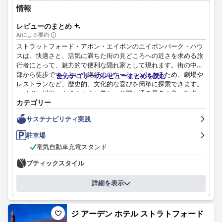
情報
レビューのまとめ
AIによる要約
ストラットフォード・アポン・エイボンのエイボンパーク・ハウ
スは、快適さと、活気に満ちた街の見どころへの近さを求める旅
行者にとって、魅力的で便利な隠れ家として現れます。街の中心
部から徒歩ですぐという絶好のロケーションにあるため、劇場や
全カテゴリーのレビューまとめを読む
レストランなど、歴史的、文化的な喜びを簡単に探索できます。
エイボン川沿いや絵のように美しい公園を通る景色の良い散歩
カテゴリー
は、ここでの滞在の喜びをさらに高めます。
サステナビリティ実践
この宿泊施設は、朝食の提供について高い評価を受けており、美
味しく、バラエティに富み、期待を上回るとよく言われていま
駐車場
す。特に、イングリッシュブレックファストの質と、温かい皿で
電気自動車充電スタンド
提供される新鮮で丁寧に調理された料理が高く評価されていま
す。ホストは、そのフレンドリーで親切な性格で知られており、
ブティックスタイル
多様な食のニーズに対応するオプションで、毎日を気持ちよくス
タートできるように配慮しています。
詳細を表示
エイボンパーク・ハウスの客室は、その広さ、清潔さ、モダンな
内装で常に称賛されています。多くのゲストは、ベッドの快適さ
ジ アーデン ホテル ストラトフォード
と、強力なシャワーを備えた清潔なバスルームを称賛していま