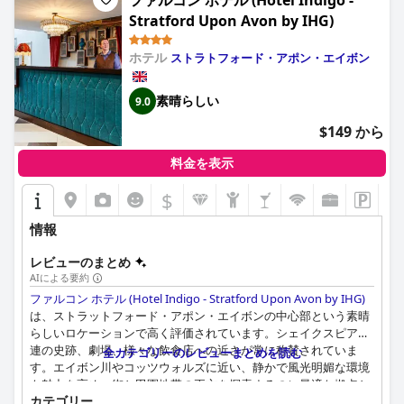
ファルコン ホテル (Hotel Indigo -
Stratford Upon Avon by IHG)
ホテル
ストラトフォード・アポン・エイボン
素晴らしい
9.0
$149 から
料金を表示
$
情報
レビューのまとめ
AIによる要約
ファルコン ホテル (Hotel Indigo - Stratford Upon Avon by IHG)
は、ストラットフォード・アポン・エイボンの中心部という素晴
らしいロケーションで高く評価されています。シェイクスピア関
連の史跡、劇場、様々な飲食店への近さが常に称賛されていま
全カテゴリーのレビューまとめを読む
す。エイボン川やコッツウォルズに近い、静かで風光明媚な環境
も魅力を高め、街と田園地帯の両方を探索するのに最適な拠点と
カテゴリー
なっています。敷地内駐車場があることで、車で到着する旅行者