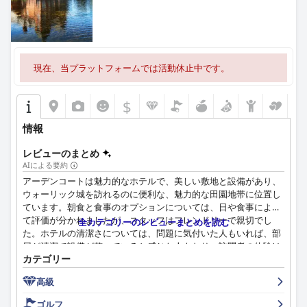
現在、当プラットフォームでは活動休止中です。
$
情報
レビューのまとめ
AIによる要約
アーデンコートは魅力的なホテルで、美しい敷地と設備があり、
ウォーリック城を訪れるのに便利な、魅力的な田園地帯に位置し
ています。朝食と食事のオプションについては、日や食事によっ
て評価が分かれましたが、スタッフはフレンドリーで親切でし
全カテゴリーのレビューまとめを読む
た。ホテルの清潔さについては、問題に気付いた人もいれば、部
屋が清潔で設備が整っていると感じた人もおり、訪問者の体験は
カテゴリー
様々でした。スパは、サービスに関する不満がいくつかあったに
もかかわらず、多くのゲストに好評で、プールも人気がありまし
高級
たが、一部は冷たくて汚れていると報告されています。ホテルの
評価が常に4つ星にふさわしいとは限らないと感じたレビュー担
ゴルフ