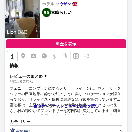
ホテル
ソウザン
素晴らしい
9.5
料金を表示
$
+3
情報
レビューのまとめ
AIによる要約
フェニー・コンプトンにあるメリー・ライオンは、ウォーリック
シャーの田園地帯の静かで絵のように美しいロケーションが際立
っており、リラックスと探検に最適な隠れ家を提供しています。
宿泊客は、主要な観光スポットや地元の施設へのアクセスの良
全カテゴリーのレビューまとめを読む
さ、村の穏やかでフレンドリーな雰囲気に満足しています。朝食
サービスは、その品質と種類の豊富さで絶賛されており、作りた
カテゴリー
てでボリューム満点の料理は、一日中宿泊客を満足させます。夕
食もまた、居心地の良いパブの雰囲気の中で提供される美味しく
家族向け