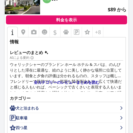
$89 から
料金を表示
$
+8
情報
レビューのまとめ
AIによる要約
ウォリックシャーのブランドン ホール ホテル & スパは、のんび
りとした滞在に最適な、絵のように美しく静かな場所に位置して
います。朝食と夕食の評価は分かれるものの、スタッフは概して
フレンドリーで親切でした。部屋も賛否両論あり、広くて快適だ
全カテゴリーのレビューまとめを読む
と感じる人もいれば、ベーシックで古くさいと表現する人もいま
した。ホテルの清潔さも議論の的となっており、共有エリアが汚
カテゴリー
れていたり、バスルームが不潔だったりすると報告する人もいま
した。スパ施設も当たり外れがあり、楽しむ人もいれば、時代遅
犬と泊まれる
れだと感じる人もいました。しかし、このホテルはペットフレン
ドリーで、豊富な駐車場があり、毛皮で覆われた友人や車で旅行
駐車場
する人に最適です。全体として、ホテルは価格に見合ったものと
考えられていますが、4つ星のスパホテルの基準を満たすために
四つ星
は改善が必要です。