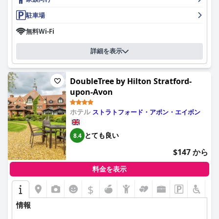
高品質な料理で称賛されており、豊富なワインとビールが揃って
います。
駐車場
宿泊施設は、明るくモダンで広々としており、大きく快適なベッ
無料Wi-Fi
ドと高い水準の清潔さが特徴です。客室には最新のアメニティと
追加の快適さが備わっており、全体的に満足のいく滞在に貢献し
詳細を表示
ています。壁が薄いため、騒音の問題を指摘する宿泊客もいます
が、平和な環境と設備の整った客室は依然として高い評価を得て
います。歓迎的な女将ダフネをはじめとするスタッフは、フレン
DoubleTree by Hilton Stratford-
ドリーで親切、効率的なサービスで一貫して称賛されており、宿
upon-Avon
泊客の体験を豊かにしています。
ホテル
駐車場は安全で豊富、かつ便利で、宿泊施設から直接アクセスで
ストラトフォード・アポン・エイボン
きます。メリー・ライオンは、家族連れやペット連れにも素晴ら
しく対応しており、犬に優しいアメニティを提供し、すべての人
とても良い
8.4
にとって快適で包括的な体験を保証しています。絶好のロケーシ
ョン、卓越したサービス、一流のダイニングを備えたメリー・ラ
$147 から
イオンは、思い出に残る滞在に最適な選択肢であることが証明さ
れています。
料金を表示
$
情報