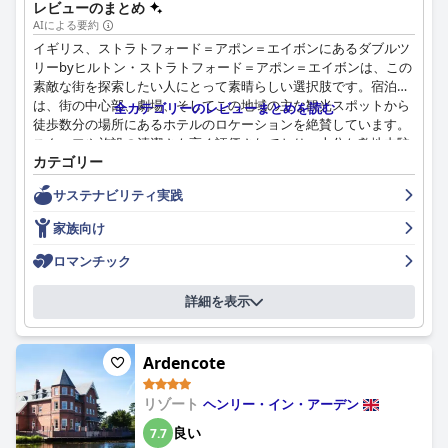
レビューのまとめ
AIによる要約
イギリス、ストラトフォード＝アポン＝エイボンにあるダブルツ
リーbyヒルトン・ストラトフォード＝アポン＝エイボンは、この
素敵な街を探索したい人にとって素晴らしい選択肢です。宿泊客
は、街の中心部、劇場、そしてこの地域の主な観光スポットから
全カテゴリーのレビューまとめを読む
徒歩数分の場所にあるホテルのロケーションを絶賛しています。
スタッフや施設の清潔さも高く評価されており、十分な敷地内駐
カテゴリー
車場もあります。朝食は素晴らしく、美味しくてよく調理された
ものが豊富に揃っていますが、冷めている場合もあると指摘する
サステナビリティ実践
宿泊客もいました。客室は清潔で広々としており、収納や座席ス
ペースも十分にあります。ホテルは、ほとんどのレビュー担当者
家族向け
によって清潔で整頓されていると見なされています。スタッフは
素晴らしく、ホテルの貴重な財産であり、多くの人が彼らを素敵
ロマンチック
で礼儀正しいと表現しています。ホテルは敷地内駐車場を提供し
ていますが、料金に驚いた宿泊客もいました。ベッドと枕は非常
詳細を表示
に快適で、居心地の良い滞在ができます。全体として、イギリ
ス、ストラトフォード＝アポン＝エイボンにあるダブルツリーby
ヒルトン・ストラトフォード＝アポン＝エイボンは、快適な滞在
Ardencote
のための素敵で清潔で広々とした客室、優れたスタッフ、そして
素晴らしいロケーションを提供しています。
リゾート
ヘンリー・イン・アーデン
良い
7.7