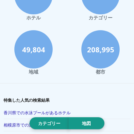
ハワイイでのホテル
鎌倉市でのホテル
ホテル
カテゴリー
北海道でのホテル
伊豆市でのホテル
那覇市でのホテル
49,804
208,995
姫路市でのホテル
竹富町でのホテル
地域
都市
屋久島でのホテル
佐世保市でのホテル
鎌田 (世田谷区)でのホテル
特集した人気の検索結果
木更津市でのホテル
香川県での水泳プールがあるホテル
三重県でのホテル
カテゴリー
地図
相模原市での温水プールがあるホテル
秩父市でのホテル