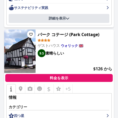
当者もいましたが、ほとんどの人は、ホテルが提供するものが多
い快適な目的地であることに同意しました。
サステナビリティ実践
詳細を表示
パーク コテージ (Park Cottage)
ゲストハウス
ウォリック
素晴らしい
9.5
$126 から
料金を表示
$
+5
情報
カテゴリー
四つ星