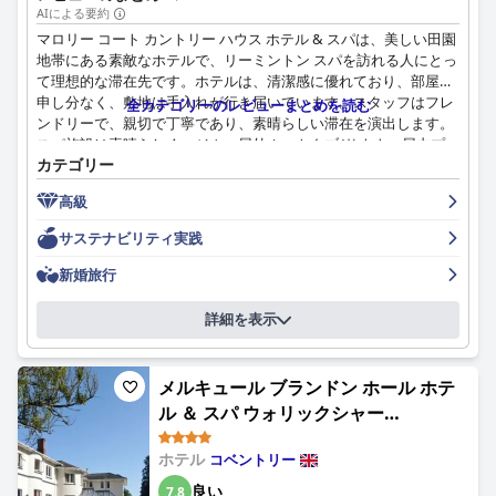
AIによる要約
マロリー コート カントリー ハウス ホテル & スパは、美しい田園
地帯にある素敵なホテルで、リーミントン スパを訪れる人にとっ
て理想的な滞在先です。ホテルは、清潔感に優れており、部屋は
申し分なく、敷地は手入れが行き届いています。スタッフはフレ
全カテゴリーのレビューまとめを読む
ンドリーで、親切で丁寧であり、素晴らしい滞在を演出します。
スパ施設は素晴らしく、ジム、屋外ホットタブ/サウナ、屋内プー
カテゴリー
ル、スチームルームがあります。ホテルは、日常生活の喧騒から
逃れるのに最適な場所であり、高級な会場での贅沢な一泊旅行の
高級
ように感じられます。ただし、ホテルのディナー体験は、レスト
ランのある面を気に入る人もいれば、嫌う人もいるなど、意見が
サステナビリティ実践
分かれるようです。さらに、ホテルは犬に優しいと謳っています
が、一部の宿泊客は、その点において不十分だと感じています。
新婚旅行
詳細を表示
メルキュール ブランドン ホール ホテ
ル ＆ スパ ウォリックシャー
(Brandon Hall Hotel & Spa
ホテル
コベントリー
Warwickshire)
良い
7.8