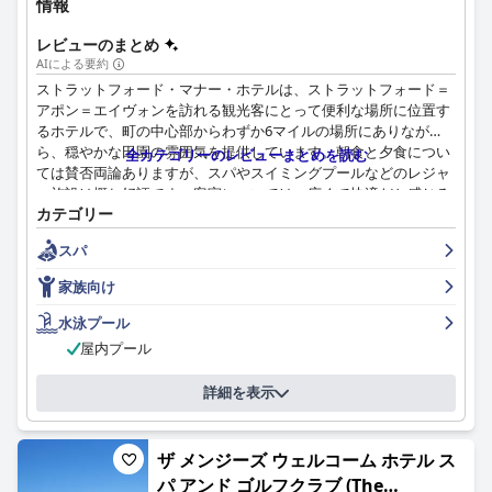
情報
Hotel Indigoのスタッフは、フレンドリーでプロフェッショナ
ル、そして卓越したサービスで頻繁に称賛されています。チーム
レビューのまとめ
の丁寧さと、ゲストの特別なリクエストに応えようとする姿勢
AIによる要約
は、好印象を与えます。
ストラットフォード・マナー・ホテルは、ストラットフォード＝
アポン＝エイヴォンを訪れる観光客にとって便利な場所に位置す
Wi-Fiサービスは、ほとんどの場合、信頼性が高く、ゲストの期待
るホテルで、町の中心部からわずか6マイルの場所にありなが
に応えますが、接続の問題が時折報告されています。ジムは小さ
ら、穏やかな田園の雰囲気を提供しています。朝食と夕食につい
全カテゴリーのレビューまとめを読む
いながらも、設備が充実しており、清潔で、満足のいくワークア
ては賛否両論ありますが、スパやスイミングプールなどのレジャ
ウトスペースを提供しています。
ー施設は概ね好評です。客室については、広くて快適だと感じる
カテゴリー
人もいれば、清潔さやメンテナンスに問題があると報告する人も
駐車場は主に便利で安全だと見なされていますが、スペースが限
いるなど、評価が分かれています。スタッフは概ねフレンドリー
られているため、事前予約をお勧めします。駐車料金の追加料金
スパ
で親切ですが、サービスに問題があると報告する人もいます。ホ
については意見が分かれており、妥当だと感じる人もいれば、宿
テルの4つ星評価については、設備が3つ星に適していると感じる
家族向け
泊料金に含めるべきだと感じる人もいます。
人もいるなど、評価が分かれています。障がいのあるゲストのた
めのアクセシビリティについては、部屋のレイアウトやアクセス
水泳プール
家族連れにとって、ホテルは広々とした客室と思慮深いスタッフ
に問題があると報告する人もいるなど、評価が分かれています。
屋内プール
が快適な滞在に貢献しています。ただし、子供が特定のエリアに
全体として、ストラットフォード・マナー・ホテルは、ストラッ
アクセスできる制限や、朝食に関するいくつかのロジスティック
トフォード＝アポン＝エイヴォンのすべてを体験しながら、田園
な問題は、計画が必要になる可能性があります。
詳細を表示
地帯の静けさと美しさを楽しみたい旅行者にとって、良い選択肢
となるでしょう。
中心部のロケーションは、地元のナイトライフ、特に劇場愛好家
にとっても理想的です。併設のバーでは、やや限られた品揃えと
ザ メンジーズ ウェルコーム ホテル ス
高めの価格ではありますが、夕方のカクテルを楽しむのに最適な
パ アンド ゴルフクラブ (The