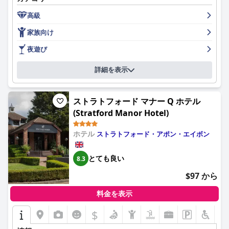
にとってさらに便利です。
高級
ホテルの朝食は、その種類と質が高く評価されており、様々な食
家族向け
の好みに合う複数のオプションがあります。特に、フル・イング
リッシュ・ブレックファストや、自家製グラノーラ、フレンチト
夜遊び
ーストなどが称賛されています。フレンドリーで丁寧なスタッフ
が朝食体験を大きく向上させていますが、一人あたり20ポンドと
詳細を表示
いう料金は少し高いと感じるゲストもいます。
The Woodsman Restaurantでの食事は、素晴らしい食事と魅力
ストラトフォード マナー Q ホテル
的な雰囲気で、際立った特徴として頻繁に挙げられています。サ
(Stratford Manor Hotel)
ンデーローストを含む夜のメニューは、絶賛されています。ただ
し、レストランは満席になることが多いので、事前予約をお勧め
します。バーフードについては賛否両論があり、当たり外れがあ
ホテル
ストラトフォード・アポン・エイボン
る可能性があること、そして価格が高めであることが指摘されて
います。
とても良い
8.3
ホテルの客室は、清潔でスタイリッシュな内装が施され、快適で
$97 から
あると評されており、ネスプレッソマシンなどのモダンな設備が
備わっています。広々とした客室もあれば、少し狭く感じる客室
料金を表示
もあります。それでも、全体的な清潔さと快適さは一貫して高い
水準を満たしています。静かで心地よい景色を望める客室は、さ
$
らに安らかな滞在に貢献しています。