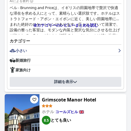
AIによる要約
ベル - Brunning and Priceは、イギリスの田園地帯で贅沢で快適
な滞在を求める人にとって、素晴らしい選択肢です。ホテルはス
トラトフォード・アポン・エイボンに近く、美しい田園地帯に囲
まれた絶好のロケーションにあります。広々としていて清潔で、
全カテゴリーのレビューまとめを読む
設備の整った客室は、モダンな内装と贅沢な気分にさせる仕上げ
が施されていると、ゲストに好評です。バスルームは特に注目に
カテゴリー
値し、ウォークインシャワーと大きなバスタブが付いています。
ホテルはペットにも対応しており、便利な1階の客室を利用でき
小さい
ます。スタッフはフレンドリーで丁寧で、多くのゲストがその親
切さとプロ意識についてコメントしています。夕食と朝食に提供
新婚旅行
される料理は素晴らしく、さまざまな選択肢があり、価格も手頃
です。朝食メニューはボリュームがあり、素晴らしく、特別なも
家族向け
のにするための素晴らしい工夫が凝らされています。ゲストは特
に、美味しくてボリュームのある調理済みの朝食に感謝していま
詳細を表示
す。ホテルの全体的な清潔さは格別で、すべてが素晴らしく、清
潔で整頓されていました。ベル - Brunning and Priceは、素晴ら
しい景色、卓越した食事、そして美しい環境の中で、滞在し、食
Grimscote Manor Hotel
事をし、リラックスするのに最適な場所です。
ホテル
コールズヒル
とても良い
8.5