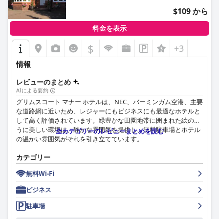
$109 から
料金を表示
$
+3
情報
レビューのまとめ
AIによる要約
グリムスコート マナー ホテルは、NEC、バーミンガム空港、主要
な道路網に近いため、レジャーにもビジネスにも最適なホテルと
して高く評価されています。緑豊かな田園地帯に囲まれた絵のよ
うに美しい環境は、静かな雰囲気を提供し、無料駐車場とホテル
全カテゴリーのレビューまとめを読む
の温かい雰囲気がそれを引き立てています。
宿泊客は、朝食のバラエティ、質、そして朝食ルームの楽しい雰
カテゴリー
囲気を高く評価しています。フレンドリーで丁寧なサービスがさ
無料Wi-Fi
らに体験を向上させ、朝食を滞在のハイライトにしています。夕
食も、質、新鮮な食材、リーズナブルな価格で好評ですが、一部
ビジネス
の宿泊客は量が少ないことや特定の料理に不満を感じたことを指
摘しています。
駐車場