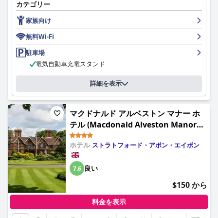
カテゴリー
囲気とアクセスの良さの組み合わせは、ゲストから高く評価され
ています。
家族向け
食事に関しては、朝食と夕食の両方の体験が高く評価されていま
無料Wi-Fi
す。5つ星レストランのような雰囲気の中で提供される朝食は、
その素晴らしい品質、豊富な種類、そして作りたての料理で称賛
駐車場
されています。同様に、夕食はその並外れた味、高品質のプレゼ
電気自動車充電スタンド
ンテーション、そしてボリュームのある量で賞賛されています。
レストランの素晴らしいデザインとプレゼンテーションは、食事
詳細を表示
体験をさらに高め、訪問者にとっての重要なハイライトとなって
います。
マクドナルド アルベストン マナー ホ
ホテルの客室は、その広さ、モダンでスタイリッシュな内装、そ
して豪華なアメニティが際立っています。ゲストは、広くて快適
テル (Macdonald Alveston Manor
なベッドと客室の完璧な清潔さを頻繁に褒め称えます。生花や豪
Hotel & Spa)
華なバスローブなどの素敵な工夫を含め、細部へのこだわりは、
ホテル
ストラトフォード・アポン・エイボン
全体的な贅沢さと快適さの感覚を高めます。清潔さはホテルのす
べてのエリアにまで及んでおり、衛生的で快適な滞在を保証しま
良い
7.6
す。
$150 から
バラセット・バーン・ホテルのスタッフは、温かく、歓迎的で、
フレンドリーな態度で一貫して高い評価を得ています。彼らの気
料金を表示
配り、親切さ、そして丁寧なサービスは、全体的なゲスト体験を
大幅に向上させ、訪問者をくつろいだ気分にさせます。