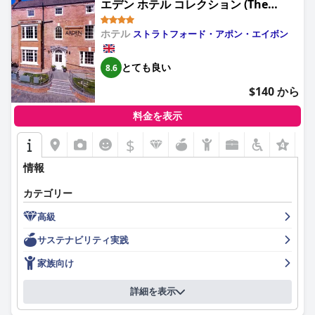
す。スマートテレビ、無料Wi-Fi、紅茶/コーヒーメーカーなどの
エデン ホテル コレクション (The
最新のアメニティが快適さを増し、一部の客室からは庭園の素敵
Arden Hotel Stratford - Eden Hotel
な景色を眺めることができ、パティオドアから直接アクセスでき
ホテル
ストラトフォード・アポン・エイボン
Collection)
ます。広々としたファミリールームと敷地内駐車場があること
も、滞在の利便性をさらに高めます。
とても良い
8.6
清潔さは際立った特徴であり、宿泊施設とその設備は、しばしば
$140 から
清潔で手入れが行き届いていると表現されます。この高い基準
は、客室から施設全体に及び、滞在中の全体的な快適さと幸福感
料金を表示
に貢献しています。
$
+8
ホストのマリアとマーティン、そして彼らのチームによる卓越し
たサービスは、頻繁に強調されています。彼らの温かく歓迎的な
情報
態度は、ゲストのニーズを支援する意欲と相まって、すべての訪
問者に思い出に残る快適な体験を保証します。
カテゴリー
エイボンパーク・ハウスの駐車場は、その利便性と利用可能性で
高級
肯定的なフィードバックを受けています。無料の敷地内駐車場を
サステナビリティ実践
提供することで、大きな価値が追加され、ゲストは徒歩で簡単に
街を探索できます。一部のゲストは、駐車場が大型車には狭い可
家族向け
能性があると述べていますが、全体的な感情は非常に好意的で
す。
詳細を表示
結論として、エイボンパーク・ハウスは、その絶好のロケーショ