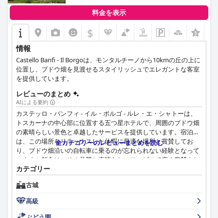
料金を表示
$
情報
Castello Banfi - Il Borgoは、モンタルチーノから10kmの丘の上に
位置し、ブドウ畑を見渡せるスタイリッシュでエレガントな客室
を提供しています。
レビューのまとめ
AIによる要約
カステッロ・バンフィ - イル・ボルゴ - ルレ・エ・シャトーは、
トスカーナの中心部に位置する五つ星ホテルで、周囲のブドウ畑
の素晴らしい景色と卓越したサービスを提供しています。宿泊客
は、この場所をリラックスした休暇に最適な場所と賞賛してお
全カテゴリーのレビューまとめを読む
り、ブドウ畑沿いの自転車に乗るのが忘れられない経験となって
います。朝食は、その品質と素晴らしいサービスで広く賞賛され
カテゴリー
ており、ミシュランの星付きレストランは、あらゆる点で全く素
晴らしいと評されています。客室はエレガントで広々としてお
古城
り、素晴らしいパノラマの景色を望め、卓越した清掃およびハウ
スキーピングサービスを提供しています。スタッフは滞在の大き
高級
なハイライトであり、プロフェッショナルで礼儀正しく、常にす
べてのニーズを予測していると評されています。全体として、カ
ぶどう園