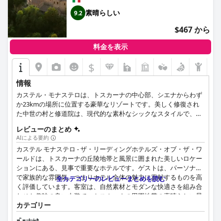
素晴らしい
9.2
$467 から
料金を表示
$
情報
カステル・モナステロは、トスカーナの中心部、シエナからわず
か23kmの場所に位置する豪華なリゾートです。美しく修復され
た中世の村と修道院は、現代的な素朴なシックなスタイルで、シ
ンプルな洗練と純粋なエレガンスをゲストに提供します。リゾー
レビューのまとめ
トには、ヴィラ1棟を含む74室の客室とスイートがあり、すべて
AIによる要約
の客室から周囲のキャンティシャーの素晴らしい景色を眺めるこ
カステル モナステロ - ザ・リーディングホテルズ・オブ・ザ・ワ
とができます。無料Wi-Fi、庭園や中世の広場・村などのオープン
ールドは、トスカーナの丘陵地帯と風景に囲まれた美しいロケー
スペース、屋内外プールなどのサービス、乗馬、ワインツアー、
ションにある、見事で重要なホテルです。ゲストは、パーソナル
料理教室などのアクティビティも充実しています。また、Castel
で家族的な雰囲気、つまりホテル全体の魅力に貢献するものを高
Monasteroでは、ウェルネスプログラム、ヨガセッション、モダ
全カテゴリーのレビューまとめを読む
く評価しています。客室は、自然素材とモダンな快適さを組み合
ンなテイストを加えた本格的なイタリア料理を提供するアラカル
わせた趣味の良い内装で、トスカーナの田園地帯の素晴らしい景
トレストランを併設しています。
カテゴリー
色を眺めることができます。スパとプールエリアは、ゲストに人
気の設備ですが、5つ星ホテルとしてはスパの利用料金が奇妙だ