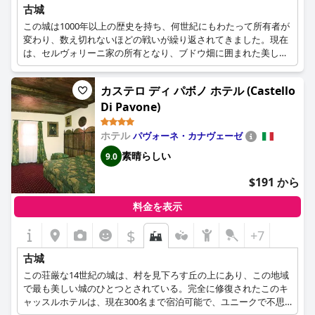
古城
この城は1000年以上の歴史を持ち、何世紀にもわたって所有者が
変わり、数え切れないほどの戦いが繰り返されてきました。現在
は、セルヴォリーニ家の所有となり、ブドウ畑に囲まれた美しい
ホテルとして、お客様にイタリアならではの田園風景を提供して
います。
カステロ ディ パボノ ホテル (Castello
Di Pavone)
ホテル
パヴォーネ・カナヴェーゼ
素晴らしい
9.0
$191 から
料金を表示
$
+7
古城
この荘厳な14世紀の城は、村を見下ろす丘の上にあり、この地域
で最も美しい城のひとつとされている。完全に修復されたこのキ
ャッスルホテルは、現在300名まで宿泊可能で、ユニークで不思