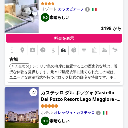
リゾート
カラタビアーノ
素晴らしい
9.0
$198 から
料金を表示
$
古城
シチリア島の海岸に位置するこの歴史的な城は、贅
AI生成
沢な体験を提供します。元々17世紀後半に建てられたこの城は、
ユニークな建築様式を持つバロック様式の邸宅が特徴です。ホテ
ルの立地、スパ、歴史的意義が、このホテルを際立った目的地に
しています。
カステッロ ダル ポッツォ (Castello
Dal Pozzo Resort Lago Maggiore -
Preferred Hotels & Resorts)
ホテル
オレッジョ・カステッロ
素晴らしい
9.0