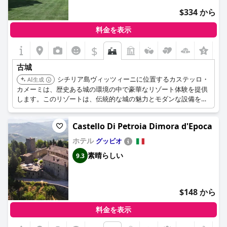
$334 から
料金を表示
$
+1
古城
シチリア島ヴィッツィーニに位置するカステッロ・
AI生成
カメーミは、歴史ある城の環境の中で豪華なリゾート体験を提供
します。このリゾートは、伝統的な城の魅力とモダンな設備を組
み合わせ、ゲストにユニークでリラックスできる滞在を提供しま
す。
Castello Di Petroia Dimora d'Epoca
ホテル
グッビオ
素晴らしい
9.3
$148 から
料金を表示