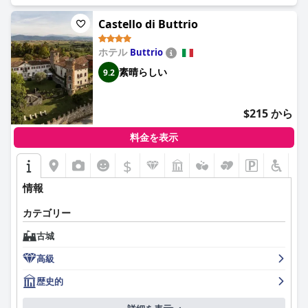
議な体験を提供している。
Castello di Buttrio
ホテル
Buttrio
素晴らしい
9.2
$215 から
料金を表示
$
情報
カテゴリー
古城
高級
歴史的