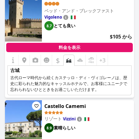
ベッド・アンド・ブレックファスト
Vigoleno
とても良い
8.7
$105 から
料金を表示
$
+3
古城
古代ローマ時代から続くカステッロ・ディ・ヴィゴレーノは、歴
史に彩られた魅力的なキャッスルホテルで、お客様にユニークで
忘れられないひとときをお過ごしいただけます。
Castello Camemi
リゾート
Vizzini
素晴らしい
8.9