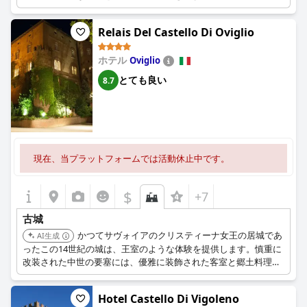
ティは、リフレッシュできる休暇に最適な目的地となっていま
す。
Relais Del Castello Di Oviglio
ホテル
Oviglio
とても良い
8.7
現在、当プラットフォームでは活動休止中です。
$
+7
古城
かつてサヴォイアのクリスティーナ女王の居城であ
AI生成
ったこの14世紀の城は、王室のような体験を提供します。慎重に
改装された中世の要塞には、優雅に装飾された客室と郷土料理を
提供するレストランがあります。城の豊かな歴史と豪華な宿泊施
設が、ユニークな目的地となっています。
Hotel Castello Di Vigoleno