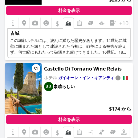
料金を表示
$
+10
古城
この城郭ホテルには、波乱に満ちた歴史があります。14世紀に城
壁に囲まれた城として建設された当初は、戦争による被害が絶え
ず、何世紀にもわたって破壊され続けてきました。16世紀、18世
紀、19世紀の間、城は何度も破壊と改修を繰り返し、1990年に現
在のホテルとなった。
Castello Di Tornano Wine Relais
ホテル
ガイオーレ・イン・キアンティ
素晴らしい
8.8
$174 から
料金を表示
$