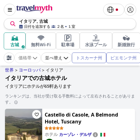
イタリア, 古城
日付を追加する
２名
１室
古城
無料Wi-Fi
駐車場
水泳プール
新婚旅行
トスカーナ州
ピエモンテ州
価格帯
並べ替え
世界
ヨーロッパ
イタリア
>
>
イタリアでの古城ホテル
イタリアにホテルが65軒あります
ランキングは、当社が受け取る手数料によって左右されることがありま
す。
Castello di Casole, A Belmond
Hotel, Tuscany
ホテル
カーゾレ・デルザ