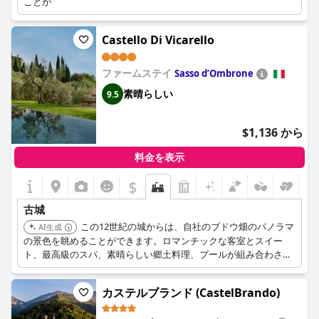
ことが
Castello Di Vicarello
ファームステイ
Sasso dʼOmbrone
素晴らしい
9.5
$1,136 から
料金を表示
$
古城
この12世紀の城からは、自社のブドウ畑のパノラマ
AI生成
の景色を眺めることができます。ロマンチックな客室とスイー
ト、最高級のスパ、素晴らしい郷土料理、プールが組み合わさ
り、素晴らしく田舎の体験ができます。その環境とアメニティ
は、完璧なロマンチックな逃避行になります。
カステルブランド (CastelBrando)