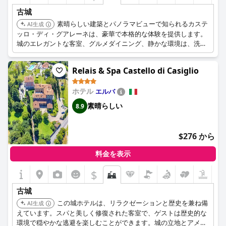
古城
素晴らしい建築とパノラマビューで知られるカステ
AI生成
ッロ・ディ・グアレーネは、豪華で本格的な体験を提供します。
城のエレガントな客室、グルメダイニング、静かな環境は、洗練
された休暇に理想的な目的地です。
Relais & Spa Castello di Casiglio
ホテル
エルバ
素晴らしい
8.9
$276 から
料金を表示
$
古城
この城ホテルは、リラクゼーションと歴史を兼ね備
AI生成
えています。スパと美しく修復された客室で、ゲストは歴史的な
環境で穏やかな逃避を楽しむことができます。城の立地とアメニ