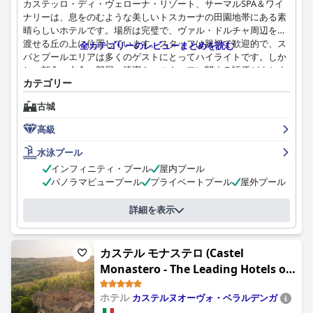
カステッロ・ディ・ヴェローナ・リゾート、サーマルSPA＆ワイ
ナリーは、息をのむような美しいトスカーナの田園地帯にある素
晴らしいホテルです。場所は完璧で、ヴァル・ドルチャ周辺を見
渡せる丘の上に位置しています。スタッフは親切で歓迎的で、ス
全カテゴリーのレビューまとめを読む
パとプールエリアは多くのゲストにとってハイライトです。しか
し、朝食、夕食、部屋、清潔さ、スタッフに関する評価がまちま
カテゴリー
ちで、ホテルはマーケティングで約束されている5つ星の評価に
は達していません。サービスと施設のレベルと比較して、価格が
古城
高すぎると感じているゲストもいます。全体として、このホテル
は、低い5つ星ホテルというよりも、高い4つ星ホテルとして適し
高級
ています。
水泳プール
インフィニティ・プール
屋内プール
パノラマビュープール
プライベートプール
屋外プール
詳細を表示
カステル モナステロ (Castel
Monastero - The Leading Hotels of
the World)
ホテル
カステルヌオーヴォ・ベラルデンガ