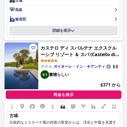
古城
と感じる人もいます。多くのゲストは、スタッフのフレンドリー
さ、気配り、プロ意識を称賛し、忘れられない滞在にしていま
高級
す。ただし、食事に関しては意見が分かれており、サービスが遅
い、またはプロ意識に欠けるという否定的な経験をしたゲストも
修道院
います。ホテルは快適で設備の整った客室を提供していますが、
広さ、眺め、プライバシー、アメニティの点で大きく異なる場合
詳細を表示
があるため、ゲストはオプションを注意深く確認する必要があり
ます。全体として、カステル モナステロ - ザ・リーディングホテ
ルズ・オブ・ザ・ワールドは、トスカーナの歴史と美しさに浸り
カステロ ディ スパルテナ エクスクル
たい人に、ユニークで忘れられない体験を提供します。
ーシブ リゾート ＆ スパ (Castello di
Spaltenna Exclusive Resort & Spa)
ホテル
ガイオーレ・イン・キアンティ
素晴らしい
9.1
$371 から
料金を表示
$
古城
伝統的なトスカーナ風の内装の客室からは、渓谷と中庭を見渡す