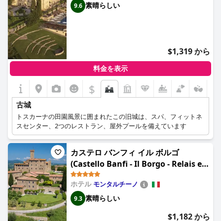
素晴らしい
9.6
$1,319 から
料金を表示
$
古城
トスカーナの田園風景に囲まれたこの旧城は、スパ、フィットネ
スセンター、2つのレストラン、屋外プールを備えています
カステロ バンフィ イル ボルゴ
(Castello Banfi - Il Borgo - Relais et
Chateaux)
ホテル
モンタルチーノ
素晴らしい
9.3
$1,182 から