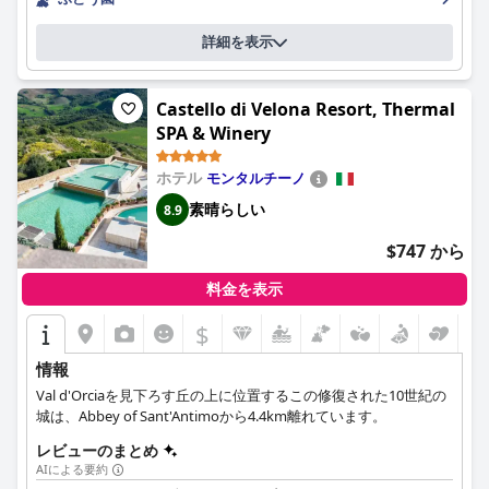
ステッロ・バンフィ - イル・ボルゴ - ルレ・エ・シャトーは、モ
ンタルチーノでの滞在に最適な場所であり、豪華で忘れられない
詳細を表示
体験を提供します。
Castello di Velona Resort, Thermal
SPA & Winery
ホテル
モンタルチーノ
素晴らしい
8.9
$747 から
料金を表示
$
情報
Val d'Orciaを見下ろす丘の上に位置するこの修復された10世紀の
城は、Abbey of Sant'Antimoから4.4km離れています。
レビューのまとめ
AIによる要約