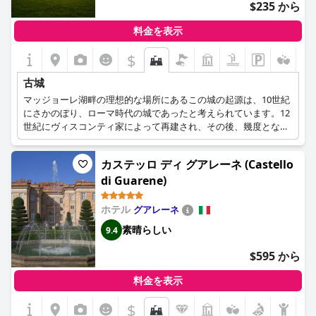
$235 から
料金を表示
$
古城
マッジョーレ湖畔の理想的な場所にあるこの城の起源は、10世紀
にさかのぼり、ローマ時代の城であったと考えられています。12
世紀にヴィスコンティ家によって再建され、その後、幾度となく
城の所有者が変わりました。その間、城は長い間放置され、何度
も改築された。19世紀には、ネオ・ゴシック様式の建築に改築さ
カステッロ ディ グアレーネ (Castello
れ、現在に至っている。
di Guarene)
ホテル
グアレーネ
素晴らしい
9.4
$595 から
料金を表示
$