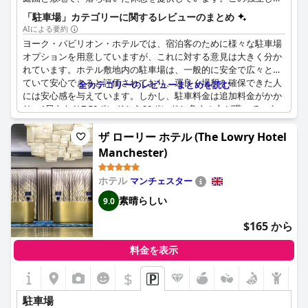
家族経営のホテルは、個性的なデザインのエンスイート・スイー
「駐車場」カテゴリーに関するレビューのまとめ
トを備えており、興味深いリラックスした時間を過ごすことがで
AIによる要約
きます。ホテルと敷地内では無料の高速Wi-Fiが利用でき、60台ま
ヨーク・パビリオン・ホテルでは、宿泊客のために様々な駐車場
で駐車可能なスペースがあります。環境に配慮する旅行者のため
オプションを用意していますが、これに対する意見は大きく分か
に、電気自動車の充電ステーションも用意されています。歴史あ
れています。ホテル敷地内の駐車場は、一般的に安全で広々とし
るヨークの街を散策したい方は、絵のように美しい川岸を30分ほ
ていて安心できると評価されており、運良く場所を確保できた人
全カテゴリーのレビューまとめを読む
ど歩くか、ホテルのすぐ外にあるバス停からバスに乗れば、街の
には安心感を与えています。しかし、駐車料金は追加料金がかか
中心部に行くことができます。ホテル内には、充実したバーや上
り、1日あたり7.50ポンドから20ポンドと多くの人が嘆いていま
質なレストランがあり、美味しい料理と爽やかな飲み物を堪能す
す。料金が妥当だと感じる人もいる一方で、特に市内中心部から
ることができます。
離れた宿泊施設としては高すぎると感じる人もいます。
ザ ローリー ホテル (The Lowry Hotel
Manchester)
敷地内駐車場の利便性は頻繁に賞賛されますが、小さく、時には
窮屈な駐車場であるという批判もよく聞かれます。近くに無料駐
ホテル
マンチェスター
車場があることは、代替案として提供されていますが、必ずしも
事前に説明があるわけではなく、予期せぬ追加費用が発生する宿
素晴らしい
9.0
泊客もいます。
$165 から
ピーク時や週末には駐車が困難な場合もありますが、全体的な評
価は肯定的であり、特にセキュリティとアクセスのしやすさが評
料金を表示
価されています。改良された表示や整理整頓に関する提案もされ
$
ており、これにより駐車場の操縦性と利用率が向上する可能性が
あります。要するに、ヨーク・パビリオン・ホテルの駐車場設備
駐車場
はまずまずですが、料金に関するより良いコミュニケーション