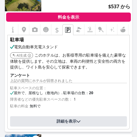
ますが、ニーズによっては追加料金を支払う価値があるかもしれ
$537 から
ません。
料金を表示
$
駐車場
電気自動車充電スタンド
このホテルは、お客様専用の駐車場を備えた豪華な
AI生成
体験を提供します。その立地は、車両の利便性と安全性の両方を
提供し、ワイト島を安心して探索できます。
アンケート
上記の質問にホテルが回答されました
駐車スペースの位置：
屋外で、屋根なし（敷地内）. 駐車場の台数：
20
障害者などの優先駐車スペースの数：
1
駐車の料金
無料で
詳細を表示