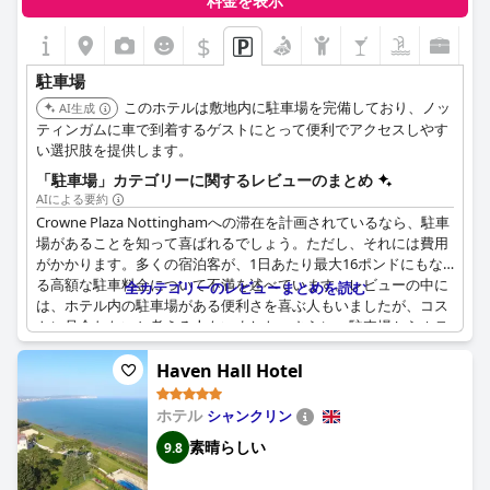
料金を表示
$
駐車場
このホテルは敷地内に駐車場を完備しており、ノッ
AI生成
ティンガムに車で到着するゲストにとって便利でアクセスしやす
い選択肢を提供します。
「駐車場」カテゴリーに関するレビューのまとめ
AIによる要約
Crowne Plaza Nottinghamへの滞在を計画されているなら、駐車
場があることを知って喜ばれるでしょう。ただし、それには費用
がかかります。多くの宿泊客が、1日あたり最大16ポンドにもな
る高額な駐車料金について不満を述べています。レビューの中に
全カテゴリーのレビューまとめを読む
は、ホテル内の駐車場がある便利さを喜ぶ人もいましたが、コス
トに見合わないと考える人もいました。さらに、駐車場からホテ
ルへの道順を示す標識がないため、ホテルのレセプションへの行
き方が分からないという宿泊客もいました。駐車スペース自体は
Haven Hall Hotel
狭く、運転しにくいと評されており、客室で汚れた下着を見つけ
た宿泊客もいました。しかし、駐車場がホテルに非常に近いこと
ホテル
シャンクリン
を評価する肯定的な意見もあり、とても便利だという人もいまし
素晴らしい
9.8
た。Crowne Plaza Nottinghamに車で行き、駐車する予定がある
場合は、高額になる可能性があることを承知しておく必要があり