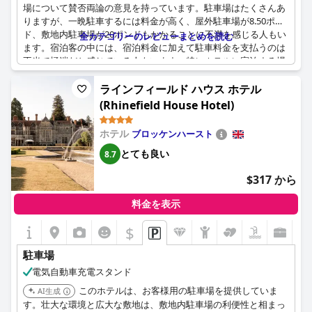
場について賛否両論の意見を持っています。駐車場はたくさんあ
りますが、一晩駐車するには料金が高く、屋外駐車場が8.50ポン
ド、敷地内駐車場が20ポンドもかかることに不満を感じる人もい
全カテゴリーのレビューまとめを読む
ます。宿泊客の中には、宿泊料金に加えて駐車料金を支払うのは
不当で極端だと感じている人もいます。特にホテルに宿泊する場
合はそう感じるようです。また、ホテルは交通の便が悪い場所に
あり、移動には車が必要なため、駐車料金はばかげていると感じ
ラインフィールド ハウス ホテル
る人もいます。駐車場がたくさんあるのはありがたいという人も
(Rhinefield House Hotel)
いますが、駐車場から建物までが長く暗い道のりだったり、駐車
や車の出し入れのたびにホテルの情報を再入力しなければならな
ホテル
ブロッケンハースト
いことに不満を感じる人もいます。また、50ポンドのデポジット
についても不満の声があります。全体として、手頃な料金の駐車
とても良い
8.7
場もありますが、ケルティック・マナー・リゾートに滞在する際
$317 から
は、追加料金が発生する可能性があることに注意が必要です。
料金を表示
$
駐車場
電気自動車充電スタンド
このホテルは、お客様用の駐車場を提供していま
AI生成
す。壮大な環境と広大な敷地は、敷地内駐車場の利便性と相まっ