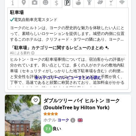
$
駐車場
電気自動車充電スタンド
ヨークのヒルトンは、ヨークの歴史的な魅力を体験したい人にと
って、素晴らしいロケーションを提供します。城壁の内側に位置
するこのホテルは、クリフォード・タワーの隣にあり、ヨークの
魅力的な過去を探索するのに最適な拠点となっています。歴史好
「駐車場」カテゴリーに関するレビューのまとめ
きにはたまらない立地であると同時に、市内でも最も活気のある
AIによる要約
バーやレストランが徒歩圏内にある便利な立地です。ヨーク城博
ヒルトン・ヨークの駐車場事情については、宿泊客からの評価が
物館やヨルヴィック・ヴァイキング・センターは徒歩圏内にあ
分かれています。良い点としては、多くの人がホテルの敷地内駐
り、ヨークの歴史に触れることができる。また、国立鉄道博物館
車場（セキュリティがしっかりした地下駐車場を含む）の利便性
やヨーク・ダンジョンもホテルから2マイル圏内にあり、歴史的
と安全性を評価しています。バレーパーキングは、手際が良く、
全カテゴリーのレビューまとめを読む
なスリルも味わえます。お車でお越しのお客様には、有料でご利
丁寧で、迅速であると頻繁に称賛されており、追加料金がかかる
用いただけるバレーパーキングをご案内しています。この駐車場
にもかかわらず、特にお勧めする宿泊客もいます。
は、屋根付きの安全な駐車場で、先着順でご利用いただけます。
電気自動車をご利用のお客様には、敷地内にEV充電ステーション
しかし、多くのレビューで、ホテルでの駐車料金が高いことが強
ダブルツリー バイ ヒルトン ヨーク
をご用意しています。
調されており、1泊あたり約25ポンドの料金は高すぎるとしばし
(DoubleTree by Hilton York)
ば指摘されています。一部のレビュー担当者は、台数が限られて
いるため、駐車スペースを確保するのが難しいと述べており、先
ホテル
ヨーク
着順であると付け加えています。また、駐車施設を合理的で優れ
ていると評価する人もいれば、支払いプロセスが分かりにくく、
良い
7.1
収容台数が限られていると不満を言う人もいます。