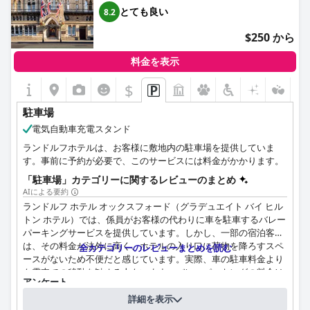
利用できますが、スペースが限られているため、事前の手配が必
とても良い
8.2
要です。
$250 から
料金を表示
$
駐車場
電気自動車充電スタンド
ランドルフホテルは、お客様に敷地内の駐車場を提供していま
す。事前に予約が必要で、このサービスには料金がかかります。
「駐車場」カテゴリーに関するレビューのまとめ
AIによる要約
ランドルフ ホテル オックスフォード（グラデュエイト バイ ヒル
トン ホテル）では、係員がお客様の代わりに車を駐車するバレー
パーキングサービスを提供しています。しかし、一部の宿泊客
は、その料金が法外に高く、ホテルの入り口に荷物を降ろすスペ
全カテゴリーのレビューまとめを読む
ースがないため不便だと感じています。実際、車の駐車料金より
も電車での移動を勧める人もいます。バレーパーキングの料金は
アンケート
少し高いと感じる人もいますが、便利なサービスだと感じる人も
上記の質問にホテルが回答されました
います。残念ながら、バレーパーキングの従業員によって車が損
詳細を表示