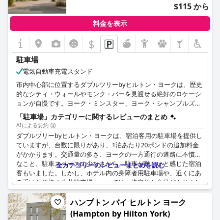
$115 から
全体として、敷地内およびバレーパーキングの利便性と安全性は
評価されているものの、高コストと利用可能な台数の少なさが宿
料金を表示
泊客の間で共通の不満点となっています。
$
駐車場
電気自動車充電スタンド
市内中心部に位置するダブルツリーbyヒルトン・ヨークは、歴史
的なシティ・ウォールやモンク・バーを見渡せる絶好のロケーシ
ョンが自慢です。ヨーク・ミンスター、ヨーク・シャンブルズ、
ヨークスチョコレートストーリーなどの人気観光スポットへは徒
「駐車場」カテゴリーに関するレビューのまとめ
歩10分ほどで、このホテルに宿泊するお客様は、ヨークの最も象
AIによる要約
徴的な観光スポットへ簡単にアクセスすることができます。この
ダブルツリーbyヒルトン・ヨークは、宿泊客用の駐車場を提供し
ホテルのハイライトは、リラックスした雰囲気の中で美味しい郷
ていますが、台数に限りがあり、1泊あたり20ポンドの追加料金
土料理を提供するThe Yorkshire Bar and Grillに違いありません。
がかかります。交通量の多さ、ヨークの一方通行の道路に不慣れ
室内でのお食事も可能ですが、中庭を利用して日光浴をしながら
なこと、駐車スペースの少なさから、駐車が難しいと感じた宿泊
全カテゴリーのレビューまとめを読む
お食事を楽しむこともできます。お車でお越しのお客様には、敷
客もいました。しかし、ホテル内の身障者用駐車場や、近くにあ
地内に16台分の駐車スペースがあり、1泊分の料金でご利用いた
る手頃な価格の公共駐車場については、肯定的な意見がありまし
だけます。また、ブルーバッジをお持ちのお客様には、無料でご
た。ホテル敷地内に駐車できた宿泊客は、安全だと感じました
利用いただける身障者用スペースも2台分ご用意しております。
が、駐車場の利用を保証するために、ホテルが市議会と何か取り
ハンプトン バイ ヒルトン ヨーク
これらのスペースがすでに埋まっている場合は、ホテルから徒歩
決めることを勧める人もいました。駐車場は高価で限られていま
(Hampton by Hilton York)
2分の便利な場所にあるMonkbar Car parkをご利用ください。
すが、宿泊客がホテルのロケーションやその他のアメニティを楽