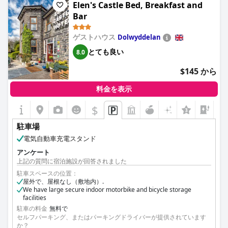
Elen's Castle Bed, Breakfast and
Bar
ゲストハウス
Dolwyddelan
とても良い
8.0
$145 から
料金を表示
$
+3
駐車場
電気自動車充電スタンド
アンケート
上記の質問に宿泊施設が回答されました
駐車スペースの位置：
屋外で、屋根なし（敷地内）.
We have large secure indoor motorbike and bicycle storage
facilities
駐車の料金
無料で
セルフパーキング、またはパーキングドライバーが提供されています
か？