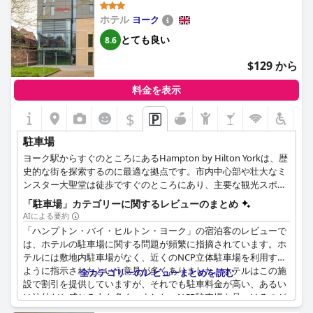
しむことを妨げるものではありませんでした。
ホテル
ヨーク
とても良い
8.6
$129 から
料金を表示
$
駐車場
ヨーク駅からすぐのところにあるHampton by Hilton Yorkは、歴
史的な街を探索するのに最適な拠点です。市内中心部や壮大なミ
ンスター大聖堂は徒歩ですぐのところにあり、主要な観光スポッ
トに近い利便性を享受することができます。一日かけて街の宝物
「駐車場」カテゴリーに関するレビューのまとめ
を探した後は、近隣のレストランやバーでゆったりとくつろぐこ
AIによる要約
とができます。居心地の良いパブからグルメなレストランまで、
「ハンプトン・バイ・ヒルトン・ヨーク」の宿泊客のレビューで
ホテルから1ブロックのところに誰もが楽しめる場所がありま
は、ホテルの駐車場に関する問題が頻繁に指摘されています。ホ
す。ヨークの歴史をより深く知りたい方は、ヨーク・シャンブル
テルには敷地内駐車場がなく、近くのNCP立体駐車場を利用する
ズ、JORVIKバイキング・センター、ヨーク・ダンジョンが徒歩10
ように指示されたという意見が多くありました。ホテルはこの施
全カテゴリーのレビューまとめを読む
分の距離にあります。お車でお越しのお客様は、安全な屋根付き
設で割引を提供していますが、それでも駐車料金が高い、あるい
駐車場をご利用いただけます（有料）。また、セルフパーキング
は法外だと感じる人も多くいました。NCP駐車場を見つけるのが
施設には、車用のバリアフリー駐車スペースもあり、すべてのゲ
難しいと感じた人もおり、駐車場からホテルまで荷物を上り坂で