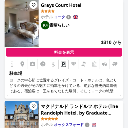
ストが安心して駐車できる便利な施設です。
運ばなければならず不便でした。
Grays Court Hotel
駐車場は狭くて混雑しており、列に並んだり、満車だったりする
ホテル
ヨーク
人もいました。このような問題にもかかわらず、ホテルの割引を
素晴らしい
9.4
ありがたく思い、駐車場が徒歩圏内であると感じた人もいまし
た。しかし、これらの利点は高額な料金によってしばしば相殺さ
れ、全体的な駐車体験は多くの訪問者にとって理想的なものでは
$310 から
ありませんでした。
料金を表示
$
駐車場
ヨークの中心部に位置するグレイズ・コート・ホテルは、色とり
どりの過去がその魅力に拍車をかけている、絶妙な歴史的建造物
である。宿泊客は、王をもてなした場所、そしてヨークの城壁に
直接アクセスできる唯一の個人所有の建物で、宿泊、食事、リラ
ックスする特権を享受することができます。ヨーク・ミンスター
マクドナルド ランドルフ ホテル (The
のすぐそばという最高のロケーションにあるこのホテルは、ヨー
Randolph Hotel, by Graduate
ク市内のさまざまなアトラクションを巡るのに理想的な拠点とな
っています。ホテルから少し歩けば、個人商店や名所がひしめく
Hotels)
賑やかな中心部に出られます。敷地内の駐車場は1泊分の料金で
ホテル
オックスフォード