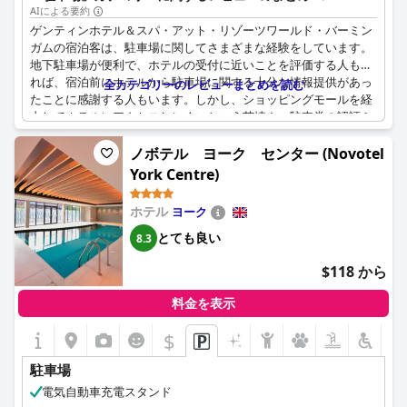
単にアクセスできます。
AIによる要約
ゲンティンホテル＆スパ・アット・リゾーツワールド・バーミン
ガムの宿泊客は、駐車場に関してさまざまな経験をしています。
地下駐車場が便利で、ホテルの受付に近いことを評価する人もい
れば、宿泊前にホテルから駐車場に関する十分な情報提供があっ
全カテゴリーのレビューまとめを読む
たことに感謝する人もいます。しかし、ショッピングモールを経
由してホテルにアクセスしにくいという苦情や、駐車券の認証ミ
スによる料金の高騰といった問題もありました。駐車場が良好で
利用しやすいと満足する人もいれば、ホテルの有料駐車場で車が
ノボテル ヨーク センター (Novotel
いたずらされたにもかかわらず、ほとんど救済措置がないという
York Centre)
人もいました。ホテルには電気自動車用の充電設備が整っていま
したが、利用できるのは4台のみでした。全体として、ホテルの
ホテル
ヨーク
駐車場はさまざまな経験が入り混じっているため、車で来る場合
は、すべての選択肢と潜在的なマイナス面を考慮して検討する必
とても良い
8.3
要があります。
$118 から
料金を表示
$
駐車場
電気自動車充電スタンド