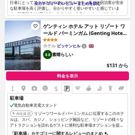
行者にとってアクセスしやすいホテルです。多くの宿泊客が安全
全カテゴリーのレビューまとめを読む
な駐車場を高く評価し、分かりやすく使いやすいと感じていま
す。駐車料金は1日16ポンドですが、十分なスペースがありま
す。地下駐車場は運転しにくい場合がある、必要な時にゲートが
閉まっていることがあるという意見もありました。全体として、
ゲンティン ホテル アット リゾート ワ
追加料金はかかるものの、駐車場設備は実用的であると利用者は
ールド バーミンガム (Genting Hotel
感じています。
& Spa at Resorts World
ホテル
ビッケンヒル
Birmingham)
素晴らしい
8.8
$131 から
料金を表示
$
駐車場
電気自動車充電スタンド
リゾーツワールドバーミンガムに位置するこのホテ
AI生成
ルは、スパ、カジノ、ショッピング施設など、リゾートの様々な
アトラクションを訪れるゲストに便利な駐車場オプションを提供
しています。これにより、ゲストはホテルとリゾートの設備に簡
「駐車場」カテゴリーに関するレビューのまとめ