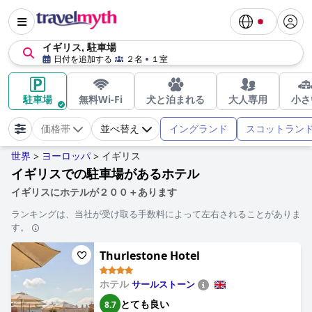
イギリス, 駐車場
日付を追加する
２名
１室
駐車場
無料Wi-Fi
犬と泊まれる
大人専用
小さ
イングランド
スコットラン
価格帯
並べ替え
世界
ヨーロッパ
イギリス
>
>
イギリスでの駐車場があるホテル
イギリスにホテルが２００＋あります
ランキングは、当社が受け取る手数料によって左右されることがありま
す。
Thurlestone Hotel
ホテル
サールストーン
とても良い
8.7