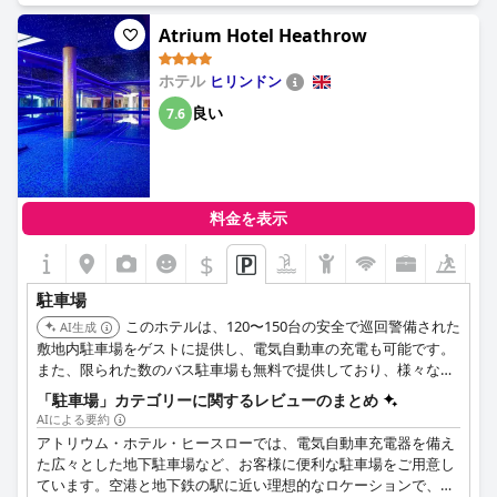
Mary's Streetに入り、信号を右折してCowgateに入り、最後に右
部のゲストは、駐車場のアクセスが不潔で臭いがするため不快だ
折してBlackfriars Streetに入ると駐車場があります。さらに、ラ
ったと述べています。良い点として、ホテルの駐車場を利用した
Atrium Hotel Heathrow
ディソン ブル ホテル エディンバラ シティセンターにご宿泊中の
ゲストは、安全で、受付から直接アクセスできることを高く評価
お客様全員にスムーズで快適なご宿泊をお約束するため、バリア
しています。全体として、エディンバラでの駐車場は必ずしも簡
ホテル
ヒリンドン
フリー駐車場をご用意しています。
単または安価ではありませんが、ラディソン ブルーのゲストは、
良い
7.6
敷地内駐車場の利便性と安全性に感謝するでしょう。
料金を表示
$
駐車場
このホテルは、120〜150台の安全で巡回警備された
AI生成
敷地内駐車場をゲストに提供し、電気自動車の充電も可能です。
また、限られた数のバス駐車場も無料で提供しており、様々な旅
行ニーズに対応する利便性を高めています。
「駐車場」カテゴリーに関するレビューのまとめ
AIによる要約
アトリウム・ホテル・ヒースローでは、電気自動車充電器を備え
た広々とした地下駐車場など、お客様に便利な駐車場をご用意し
ています。空港と地下鉄の駅に近い理想的なロケーションで、旅