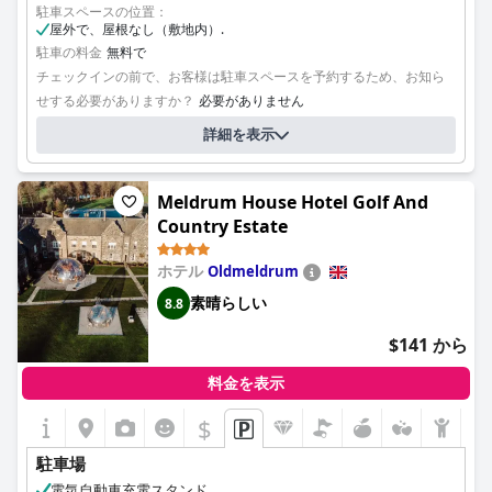
駐車スペースの位置：
屋外で、屋根なし（敷地内）.
駐車の料金
無料で
チェックインの前で、お客様は駐車スペースを予約するため、お知ら
せする必要がありますか？
必要がありません
詳細を表示
Meldrum House Hotel Golf And
Country Estate
ホテル
Oldmeldrum
素晴らしい
8.8
$141 から
料金を表示
$
駐車場
電気自動車充電スタンド