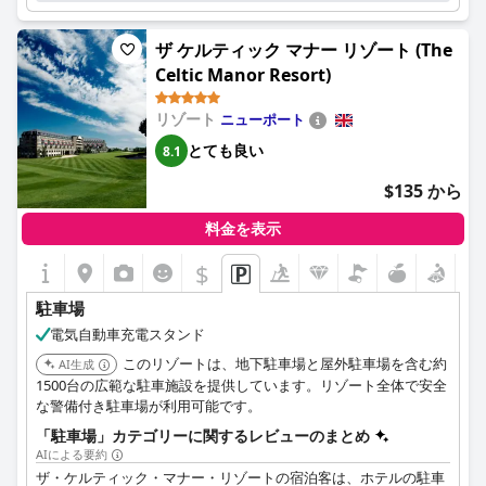
駐車スペースの位置：
傷した宿泊客もいました。犬連れで旅行する方は、敷地内に駐車
地下で.
場があることを喜ぶでしょう。ただし、ホテルの駐車場は数が限
屋外で、屋根なし（敷地内）.
られており、高額です。代わりにパークアンドライドに車を停め
ザ ケルティック マナー リゾート (The
屋外で、屋根あり（敷地内）. 駐車場の台数：
38
る宿泊客もいます。完璧ではありませんが、一部の宿泊客が指摘
Celtic Manor Resort)
するように、駐車場に関してはすべてを手に入れることはできま
障害者などの優先駐車スペースの数：
1
せん。
駐車の料金
From £30.00 per day
リゾート
ニューポート
とても良い
8.1
$135 から
料金を表示
$
駐車場
電気自動車充電スタンド
このリゾートは、地下駐車場と屋外駐車場を含む約
AI生成
1500台の広範な駐車施設を提供しています。リゾート全体で安全
な警備付き駐車場が利用可能です。
「駐車場」カテゴリーに関するレビューのまとめ
AIによる要約
ザ・ケルティック・マナー・リゾートの宿泊客は、ホテルの駐車