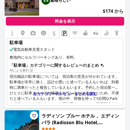
素晴らしい
8.8
$174 から
料金を表示
$
駐車場
電気自動車充電スタンド
敷地内にセルフパーキングあり、有料。
「駐車場」カテゴリーに関するレビューのまとめ
AIによる要約
宿泊施設の駐車場については、宿泊客の意見が分かれています。
駐車場が非常に狭く、設計が悪いと述べている人もいれば、到着
時に満車だったと報告している人もいます。予約した宿泊客一人
ひとりに駐車スペースが確保されているわけではないため、不便
全カテゴリーのレビューまとめを読む
だと述べている人もいます。雨の中、荷物を持って5分間Q Park
まで歩かなければならなかった宿泊客もいました。駐車料金とし
て追加で15ポンドかかるのは都市部では想定内だと感じる人もい
る一方で、過剰だと感じている人もおり、二度と利用したくない
ラディソン ブルー ホテル， エディン
と述べている宿泊客もいました。良い点としては、ホテルは高速
バラ (Radisson Blu Hotel,
道路へのアクセスが良く、便利で安全な地下駐車場もあります
Edinburgh City Centre)