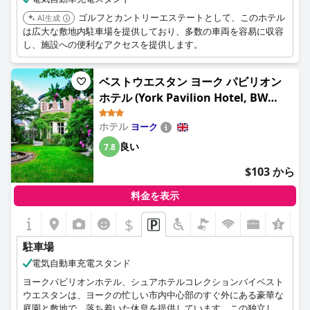
ゴルフとカントリーエステートとして、このホテル
AI生成
は広大な敷地内駐車場を提供しており、多数の車両を容易に収容
し、施設への便利なアクセスを提供します。
ベストウエスタン ヨーク パビリオン
ホテル (York Pavilion Hotel, BW
Signature Collection)
ホテル
ヨーク
良い
7.8
$103 から
料金を表示
$
駐車場
電気自動車充電スタンド
ヨークパビリオンホテル、シュアホテルコレクションバイベスト
ウエスタンは、ヨークの忙しい市内中心部のすぐ外にある豪華な
庭園と敷地で、落ち着いた休息を提供しています。この独立した