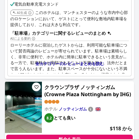
と、レイアウトの改善が、宿泊客の満足度を大幅に向上させる可
電気自動車充電スタンド
能性があります。
このホテルは、マンチェスターのような市内中心部
AI生成
のロケーションにおいて、ゲストにとって便利な敷地内駐車場を
提供しており、これは大きな利点です。
「駐車場」カテゴリーに関するレビューのまとめ
AIによる要約
ローリーホテルに宿泊したゲストからは、利用可能な駐車場につ
いて賛否両論のレビューが寄せられています。駐車場は素晴らし
く、非常に便利で、ホテル内に簡単に駐車できるという意見があ
る一方で、駐車料金が高額であることに不満を抱き、法外だとま
全カテゴリーのレビューまとめを読む
で言う人もいます。また、駐車スペースが十分にないという不満
や、VIPゲストがスペースを占有しているために、指定された身
障者用駐車場が利用できなかったことに失望した身障者のゲスト
もいました。駐車場の問題はあるものの、ゲストは一般的にホテ
クラウンプラザ ノッティンガム
ルの便利なロケーションと優れたサービスを高く評価していま
(Crowne Plaza Nottingham by IHG)
す。
ホテル
ノッティンガム
とても良い
8.2
$118 から