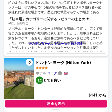
絵のように美しいフォス川のほとりに位置するノボテルヨークセ
ンターは、街の中心で4つ星の宿泊を求めるビジネス旅行者や家
族連れに最適な場所です。歴史的な城壁からすぐの場所にある当
ホテルは、市が提供する数え切れないほどの文化施設を探索する
「駐車場」カテゴリーに関するレビューのまとめ
ための理想的な出発点となっています。お車でお越しのお客様に
AIによる要約
は、便利な屋外駐車場をご用意しております（有料）。予約の必
ノボテル・ヨーク・センターは理想的な場所に位置し、広くて収
要もなく、駐車してすぐに街を散策することができます。また、
容力のある駐車場が敷地内にあります。しかし、駐車場料金に不
ヨーク・ミンスター駅とヨーク駅がホテルから1.6km圏内にある
満を持つゲストもおり、宿泊客は無料であるべきだと考えていま
ため、移動はこれ以上ないほど簡単です。
した。それにもかかわらず、駐車場料金が手頃で素晴らしいと感
全カテゴリーのレビューまとめを読む
じたゲストもいました。ホテルのロケーションと駐車場は便利
で、多くの人に称賛されました。駐車場は高価で、料金が高すぎ
ると感じたゲストもいました。それにもかかわらず、駐車場は手
入れが行き届いており、アクセスしやすい適切なサイズのスペー
ヒルトン ヨーク (Hilton York)
スがたくさんありました。全体として、ノボテル・ヨーク・セン
ターは素敵なホテルで、素晴らしいロビーとバーがあり、ヨーク
ホテル
ヨーク
中心部では珍しい、独自の安全な駐車場を誇っています。
とても良い
8.2
$141 から
料金を表示