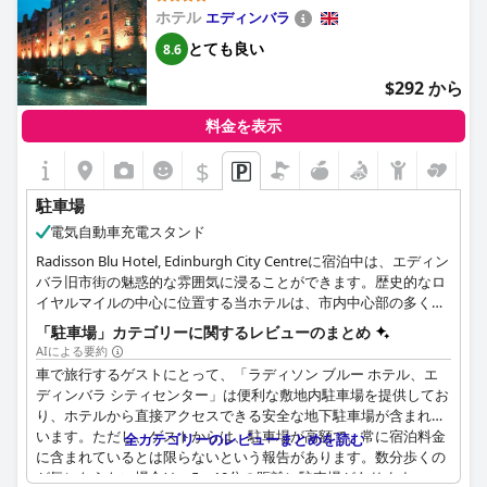
（地下駐車場の利用に抵抗がない人に限ります）。しかし、地下
ホテル
エディンバラ
駐車場の利用が難しく、車を傷つける可能性があると感じた宿泊
客もいました。また、駐車場やプールの利用に追加料金がかかる
とても良い
8.6
ことを少し不満に感じている宿泊客もいました。それにもかかわ
$292 から
らず、場所と手頃な駐車料金がプラスだと感じている宿泊客もい
ます。
料金を表示
$
駐車場
電気自動車充電スタンド
Radisson Blu Hotel, Edinburgh City Centreに宿泊中は、エディン
バラ旧市街の魅惑的な雰囲気に浸ることができます。歴史的なロ
イヤルマイルの中心に位置する当ホテルは、市内中心部の多くの
観光スポットに簡単にアクセスできます。エディンバラ城、スコ
「駐車場」カテゴリーに関するレビューのまとめ
ットランド国立博物館、スコットランド国会議事堂、賑やかなシ
AIによる要約
ョッピング街であるプリンセス・ストリートなどの象徴的なラン
車で旅行するゲストにとって、「ラディソン ブルー ホテル、エ
ドマークは、歩いてすぐのところにあります。また、ホリールー
ディンバラ シティセンター」は便利な敷地内駐車場を提供してお
ド宮殿やホリールード公園にも近く、Arthur's Seatからはスコッ
り、ホテルから直接アクセスできる安全な地下駐車場が含まれて
トランドの首都の息を呑むようなパノラマビューが楽しめます。
います。ただし、ゲストからは、駐車場が高額で、常に宿泊料金
全カテゴリーのレビューまとめを読む
ホテルの駐車場へは、Princes Streetから南へ向かい、North
に含まれているとは限らないという報告があります。数分歩くの
Bridgeから左折し、最初の信号まで進みます。次に右折してSt
が気にならない場合は、5〜10分の距離に駐車場があります。一