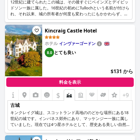
12世紀に建てられたこの城は、その後すぐにベインズとデイビッ
ドソン一族に属した。16世紀の初めにTullochという名前が付けら
れ、それ以来、城の所有者が何度も変わったにもかかわらず、そ
の名前が残っている。1940年代、ダンケルクからの避難の後、こ
の城は病院として使われ、その後、女性専用のホステルとして利
Kincraig Castle Hotel
用された。1996年、城は再び売却され、現在のようなホテルと会
議場に生まれ変わった。
ホテル
インヴァーゴードン
とても良い
8.0
$131 から
料金を表示
$
+9
古城
キンクレイグ城は、スコットランド高地ののどかな場所にある18
世紀の城です。インバネス郊外にあり、マッケンジー一族に属し
ていました。現在では4つ星ホテルとして、歴史ある美しい自然
の中で豪華な宿泊施設を提供するとともに、優れたサービスや10
エーカーの庭園と緑地をお客様全員に楽しんでいただいていま