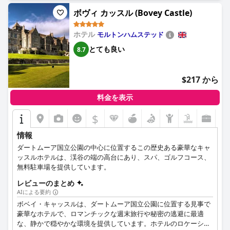
ボヴィ カッスル (Bovey Castle)
ホテル
モルトンハムステッド
とても良い
8.7
$217 から
料金を表示
$
情報
ダートムーア国立公園の中心に位置するこの歴史ある豪華なキャ
ッスルホテルは、渓谷の端の高台にあり、スパ、ゴルフコース、
無料駐車場を提供しています。
レビューのまとめ
AIによる要約
ボベイ・キャッスルは、ダートムーア国立公園に位置する見事で
豪華なホテルで、ロマンチックな週末旅行や秘密の逃避に最適
な、静かで穏やかな環境を提供しています。ホテルのロケーショ