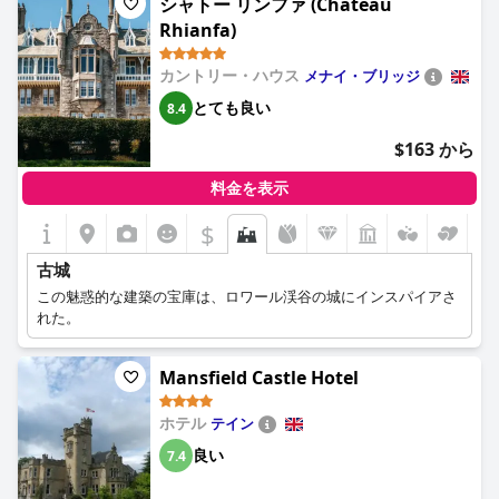
シャトー リンファ (Château
す。
Rhianfa)
カントリー・ハウス
メナイ・ブリッジ
とても良い
8.4
$163 から
料金を表示
$
古城
この魅惑的な建築の宝庫は、ロワール渓谷の城にインスパイアさ
れた。
Mansfield Castle Hotel
ホテル
テイン
良い
7.4