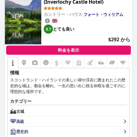
(Inverlochy Castle Hotel)
カントリー・ハウス
フォート・ウィリアム
とても良い
8.7
$292 から
料金を表示
$
+6
情報
スコットランド・ハイランドの美しい湖や渓谷に囲まれたこの歴
史的な城は、都会を離れ、一生の思い出に残る休暇を過ごすのに
理想的な場所です。
カテゴリー
古城
高級
歴史的