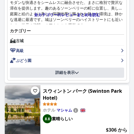
モダンな快適さをシームレスに融合させた、まさに格別で贅沢な
滞在を提供します。趣のあるソーンベリーの町に位置し、美しい
庭園と絵のように美しい田園地帯に囲まれた静かな環境は、静か
全カテゴリーのレビューまとめを読む
な逃避に最適です。城はソーンベリーのハイストリートにも近い
ため、地元の施設へのアクセスも簡単です。
カテゴリー
全体的な食事体験は高く評価されており、多くのゲストが料理の
古城
質とプレゼンテーションを絶賛しています。朝食は、美味しく、
作りたての料理と、風光明媚で歴史的な雰囲気の中で楽しめるこ
高級
とで称賛されていますが、ビュッフェ形式とより多様な選択肢が
あれば、さらに良くなるとの意見もあります。夕食は、素晴らし
ぶどう園
い6コースのテイスティングメニューと、素晴らしいアラカルト
セレクションが、気配りがあり魅力的なスタッフによって楽しい
詳細を表示
雰囲気の中で提供される、際立った体験として強調されていま
す。
スウィントン パーク (Swinton Park
ソーンベリー城の客室もまた、強みであり、広々として静かで、
Hotel)
ユニークな時代の特徴と、天蓋付きベッドなどの高級家具で贅沢
に装飾されているとよく言われます。歴史的な名前が付けられた
各スイートは、王室の雰囲気と素晴らしい景色を提供し、思い出
ホテル
マシャム
に残る滞在に貢献します。敷地全体の細心の注意を払った清潔さ
素晴らしい
8.8
と細部へのこだわり、そしてモダンで美しいバスルームが、贅沢
な雰囲気をさらに高めます。
$306 から