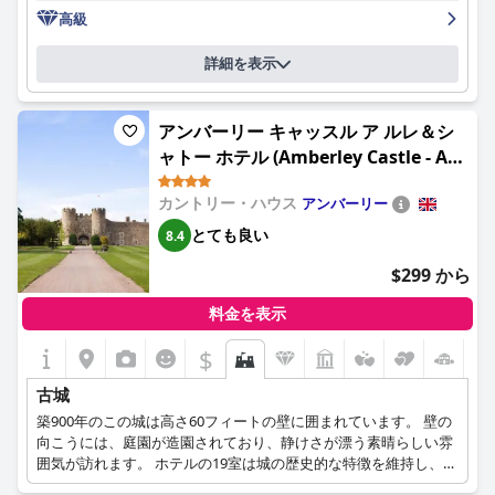
期待以上のサービスを提供します。スパ施設は概して非常に優れ
高級
ていますが、一部のエリアは改修が必要であると指摘されていま
す。高価なオプションの1つではありますが、ホテルは素晴らし
詳細を表示
い周辺環境にふさわしい体験を提供し、滞在するのに素晴らしい
スタイリッシュな場所となっています。
アンバーリー キャッスル ア ルレ＆シ
ャトー ホテル (Amberley Castle - A
Relais & Chateaux Hotel)
カントリー・ハウス
アンバーリー
とても良い
8.4
$299 から
料金を表示
$
古城
築900年のこの城は高さ60フィートの壁に囲まれています。 壁の
向こうには、庭園が造園されており、静けさが漂う素晴らしい雰
囲気が訪れます。 ホテルの19室は城の歴史的な特徴を維持し、豪
華な環境を提供しています。