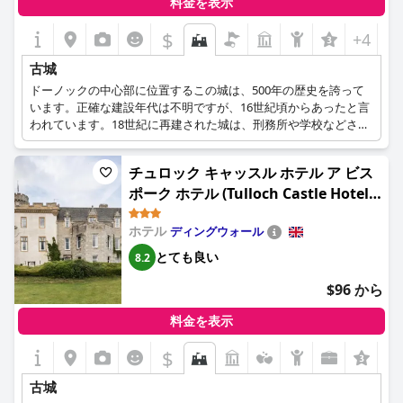
料金を表示
$
+4
古城
ドーノックの中心部に位置するこの城は、500年の歴史を誇って
います。正確な建設年代は不明ですが、16世紀頃からあったと言
われています。18世紀に再建された城は、刑務所や学校などさま
ざまな用途に使われた後、現在のような豪華な歴史的ホテルとな
りました。この城は、当時の雰囲気と壮大さをそのままに、宿泊
チュロック キャッスル ホテル ア ビス
するすべてのゲストに忘れられない体験を提供してくれるに違い
ポーク ホテル (Tulloch Castle Hotel
ない。
‘A Bespoke Hotel’)
ホテル
ディングウォール
とても良い
8.2
$96 から
料金を表示
$
古城