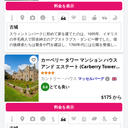
ソーンベリー城のスタッフは、その卓越したサービス、フレンド
料金を表示
リーさ、気配りで常に称賛されています。ゲストは、スタッフの
親切な性格とパーソナライズされた気配りを高く評価しており、
$
それが全体的な体験を大幅に向上させています。
古城
さらに、ベッドの品質と快適さ、特に豪華な天蓋付きキングサイ
スウィントンパークに初めて家を建てたのは、1695年、イギリス
ズベッドは頻繁に指摘されており、安らかで非常に快適な睡眠を
の羊毛商人で田舎紳士のアブストラプス・ダンビー卿でした。彼
提供しています。枕に多少の不快感があったというわずかな批判
の後継者たちは厩舎や門を建設し、1760年代には公園を整備し、
もありましたが、一般的な意見では、ベッドは滞在のハイライト
5つの湖を作りました。1882年、サミュエル・カンリフ・リスタ
と見なされています。
ーが68歳でこの城を購入した。彼は、3階を増築し、ダイニング
カーベリー タワー マンション ハウス
ルームを拡張するなどの大規模な建築計画に着手しました。1976
城の歴史的な性質は、その豊かな過去とビクトリア朝の修復と相
アンド エステート (Carberry Tower
年から1998年まで、リンドレー教育財団がこの城を管理し、経営
まって、ユニークな魅力と個性を醸し出しています。かつてヘン
者研修センターとして運営していた。2000年5月、モリーの曾孫
Mansion House and Estate)
リー8世が所有していたこの宿泊施設は、歴史に彩られており、
にあたるマーク・カンリフ・リスターが、母親、兄、姉とともに
カントリー・ハウス
マッセルバーグ
全体的な魅惑的な体験を高めています。
この城を購入した。2000年6月17日、マークとフェリシティ（現
とても良い
8.6
マシャム男爵夫妻）は結婚し、新婚旅行から戻ると、家業を始め
結論として、ソーンベリー城 - ルレ・エ・シャトー ホテルは、歴
るためにスウィントンに引っ越した。2001年、大規模な改装を経
史的な重要性、卓越したサービス、高品質のアメニティが組み込
$175 から
て、32の寝室を持つ豪華なキャッスルホテルがオープンした。
まれた、贅沢で王室のような逃避を体現しており、特別な思い出
に残る休暇に理想的な場所です。
料金を表示
$
+5