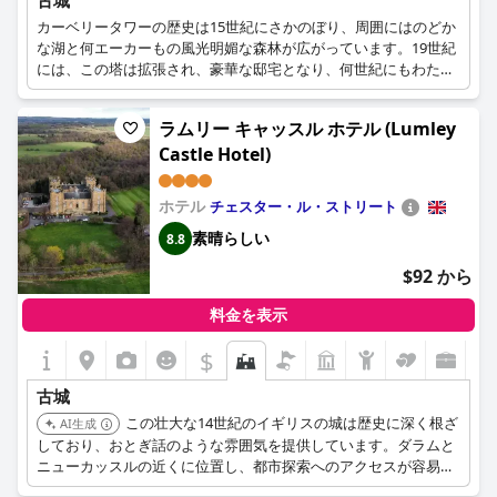
古城
カーベリータワーの歴史は15世紀にさかのぼり、周囲にはのどか
な湖と何エーカーもの風光明媚な森林が広がっています。19世紀
には、この塔は拡張され、豪華な邸宅となり、何世紀にもわたっ
て多くの王室や貴族の住まいとなりました。この塔は、「エジン
バラの田舎城」と呼ばれ、その壮大さと重要性をアピールしてい
ラムリー キャッスル ホテル (Lumley
ます。現在、この邸宅は高級ホテルや有名な結婚式場として利用
Castle Hotel)
され、その歴史的な雰囲気はそのままに、すべてのゲストに最高
の王室待遇を提供しています。
ホテル
チェスター・ル・ストリート
素晴らしい
8.8
$92 から
料金を表示
$
古城
この壮大な14世紀のイギリスの城は歴史に深く根ざ
AI生成
しており、おとぎ話のような雰囲気を提供しています。ダラムと
ニューカッスルの近くに位置し、都市探索へのアクセスが容易で
ありながら、リラックスして楽しい滞在を提供します。