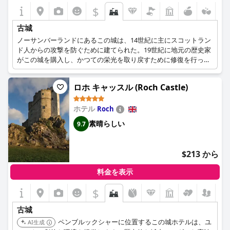
$
古城
ノーサンバーランドにあるこの城は、14世紀に主にスコットラン
ド人からの攻撃を防ぐために建てられた。19世紀に地元の歴史家
がこの城を購入し、かつての栄光を取り戻すために修復を行っ
た。この城はまた、第二次世界大戦中は軍の兵舎として使われ、
現在のホテルになる前は女学校としても使われていた。
ロホ キャッスル (Roch Castle)
ホテル
Roch
素晴らしい
9.7
$213 から
料金を表示
$
古城
ペンブルックシャーに位置するこの城ホテルは、ユ
AI生成