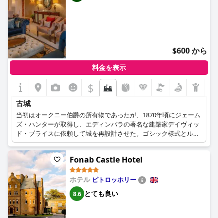
$600 から
料金を表示
$
古城
当初はオークニー伯爵の所有物であったが、1870年頃にジェーム
ズ・ハンターが取得し、エディンバラの著名な建築家デイヴィッ
ド・ブライスに依頼して城を再設計させた。ゴシック様式とルネ
ッサンス様式の要素をエレガントに融合させたスコットランド・
バロニアル様式の装飾が施され、今日までの壮大でおとぎ話に出
Fonab Castle Hotel
てくるような城が誕生しました。緑豊かな庭園に囲まれ、タレッ
トやタワーを備え、ゲストをタイムスリップさせる比類のない雰
ホテル
囲気を持つこのキャッスルホテルは、スコットランドで最も贅沢
ピトロッホリー
な旅行先のひとつです。
とても良い
8.6