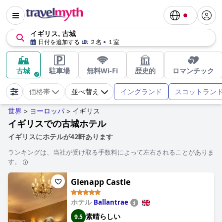
イギリス, 古城
日付を追加する
２名
１室
古城
駐車場
無料Wi-Fi
歴史的
ロマンチック
イングランド
スコットラン
価格帯
並べ替え
世界
ヨーロッパ
イギリス
>
>
イギリスでの古城ホテル
イギリスにホテルが42軒あります
ランキングは、当社が受け取る手数料によって左右されることがありま
す。
Glenapp Castle
ホテル
Ballantrae
素晴らしい
9.5