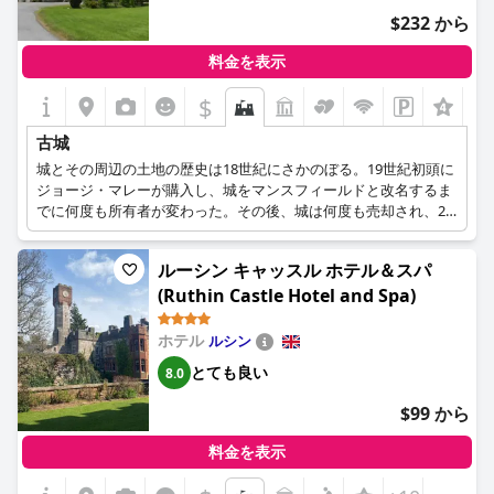
$232 から
料金を表示
$
古城
城とその周辺の土地の歴史は18世紀にさかのぼる。19世紀初頭に
ジョージ・マレーが購入し、城をマンスフィールドと改名するま
でに何度も所有者が変わった。その後、城は何度も売却され、20
世紀初頭にファウラー家が購入し、大規模な改修工事を行った
が、激動の歴史と所有者の変更は終わらなかった。第二次世界大
ルーシン キャッスル ホテル＆スパ
戦中は軍隊が使用し、戦後はホテルとなり、その後も所有者が変
(Ruthin Castle Hotel and Spa)
わりました。
ホテル
ルシン
とても良い
8.0
$99 から
料金を表示