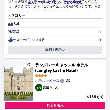
ンと周辺環境は、美しい散歩や美しいプールでのリラックスな
全カテゴリーのレビューまとめを読む
ど、さまざまなアクティビティを楽しめる絶好の場所です。朝食
サービスは少し不安定な場合がありますが、メニューにはいくつ
カテゴリー
かの掘り出し物があります。ダイニングの選択肢は、何人かのゲ
ストに複雑な感情を残しましたが、バーは肯定的な評価を受け、
古城
レストランの料理は一部のゲストからセンセーショナルであると
評価されました。ボベイ・キャッスルの宿泊施設は、見事で歴史
高級
的な環境の中で、豪華で快適な滞在を提供します。敷地は手入れ
が行き届いており、ほとんどがフレンドリーで親切な、行き届い
サステナビリティ実践
たスタッフがいます。スパとプールエリアは楽しめますが、スパ
施設を利用するだけでも追加料金がかかります。ボベイ・キャッ
詳細を表示
スルは、幼い子供連れの家族を含む、あらゆる年齢層の人々に対
応する、家族向けのホテルです。ホテルのサービスと基準は、5
つ星ホテルに期待される水準に達していないというレビューもあ
ラングレー キャッスル ホテル
りますが、卓越していて神聖であると評する人もいます。全体と
(Langley Castle Hotel)
して、ボベイ・キャッスルは、見逃せない豪華な体験を提供する
美しいホテルです。
ホテル
ヘクサム
素晴らしい
8.9
$186 から
料金を表示