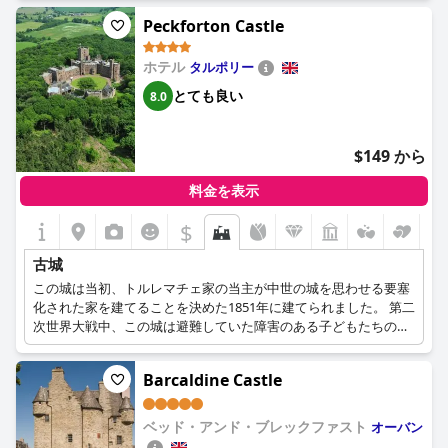
Peckforton Castle
ホテル
タルポリー
とても良い
8.0
$149 から
料金を表示
$
古城
この城は当初、トルレマチェ家の当主が中世の城を思わせる要塞
化された家を建てることを決めた1851年に建てられました。 第二
次世界大戦中、この城は避難していた障害のある子どもたちの避
難所として使用されました。 1952年に歴史的重要性からグレード
Iに認定され、1980年代には実写ファンタジーゲームの会場とし
Barcaldine Castle
て、その後ビジネス会議や結婚式の会場として使用されました。
2006年、現在の所有者が城を購入し、現在の荘厳なホテルに変え
ました。
ベッド・アンド・ブレックファスト
オーバン