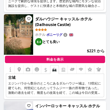
ニークで劇的な環境を提供します。歴史的な城内にモダンな宿泊
施設を提供し、ゲストに快適さと本格的な城の雰囲気を融合させ
ています。
ダルハウジー キャッスル ホテル
(Dalhousie Castle)
ホテル
ボニーリグ
とても良い
8.4
$221 から
料金を表示
$
+6
古城
エジンバラから数分のところにあるダルハウジー城は、13世紀に
建てられ、何世紀にもわたってラムジー一族の所有物であった。
激動の過去を経て、幾度もの改装を経て、この城は今日の受賞歴
のあるホテルとなり、お客様に素晴らしいサービスと、まるでタ
イムスリップしたかのような不思議な雰囲気をお届けしていま
インバーロッキー キャッスル ホテル
す。