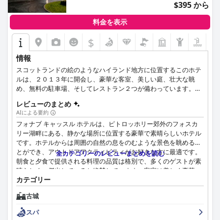
$395 から
料金を表示
$
情報
スコットランドの絵のようなハイランド地方に位置するこのホテ
ルは、２０１３年に開会し、豪華な客室、美しい庭、壮大な眺
め、無料の駐車場、そしてレストラン２つが備わっています。豪
華な客室とスイートルームは、城の昔にあった贅沢と様々な近代
レビューのまとめ
的なアメニティを組み合わせて、各お客様の宿泊をできるだけ快
AIによる要約
適で楽しくします。一流のサービスや夢のような雰囲気のおかげ
フォナブ キャッスル ホテルは、ピトロッホリー郊外のフォスカ
で、この城は、結婚式やロマンチックな旅行などの有名な行き先
リー湖畔にある、静かな場所に位置する豪華で素晴らしいホテル
であります。
です。ホテルからは周囲の自然の息をのむような景色を眺めるこ
とができ、アウトドアアクティビティがお好きな方に最適です。
全カテゴリーのレビューまとめを読む
朝食と夕食で提供される料理の品質は格別で、多くのゲストが素
晴らしく、傑出していると絶賛しています。客室は美しく豪華
カテゴリー
で、快適なベッドと設備の整ったバスルームが備わっています。
清掃とメンテナンスに関する問題を指摘するゲストもいますが、
古城
ホテルは概して手入れが行き届いており、申し分ありません。ス
タッフは非常にフレンドリーで親切、かつプロフェッショナル
スパ
で、ゲストが歓迎され、世話をされていると感じられるように、