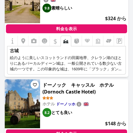
素晴らしい
9.8
$324 から
料金を表示
$
古城
絵のように美しいスコットランドの田園地帯、クレラン湖のほと
りにあるバーカルディーン城は、一般公開されている数少ない古
城の一つです。この印象的な城は、1609年に「ブラック」ダンカ
ン・キャンベルによって建てられ、1897年に修復されたもので
す。歴史的な内装と雰囲気の客室、伝統的なティールーム、家庭
ドーノック キャッスル ホテル
的な雰囲気、近隣の魅力的なアクティビティが、思い出に残るロ
(Dornoch Castle Hotel)
イヤルステイのための完璧なおとぎ話の舞台を創り出しているの
です。
ホテル
ドーノッホ
とても良い
8.2
$148 から