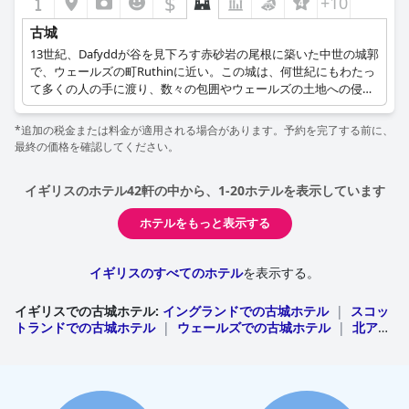
$
+10
古城
13世紀、Dafyddが谷を見下ろす赤砂岩の尾根に築いた中世の城郭
で、ウェールズの町Ruthinに近い。この城は、何世紀にもわたっ
て多くの人の手に渡り、数々の包囲やウェールズの土地への侵略
を乗り越えてきた。1923年、この城は難病治療に専念する国際的
な民間診療所として使用されたが、1950年に閉鎖された。1960年
*追加の税金または料金が適用される場合があります。予約を完了する前に、
代には再び売却され、今度はホテルとして開業し、現在の姿にな
最終の価格を確認してください。
りました。
イギリスのホテル42軒の中から、1-20ホテルを表示しています
ホテルをもっと表示する
イギリスのすべてのホテル
を表示する。
イギリスでの古城ホテル
:
イングランドでの古城ホテル
|
スコッ
トランドでの古城ホテル
|
ウェールズでの古城ホテル
|
北アイ
ルランドでの古城ホテル