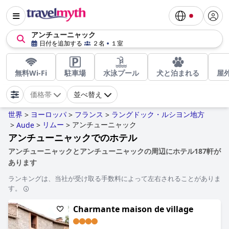
アンチューニャック
日付を追加する
２名
１室
無料Wi-Fi
駐車場
水泳プール
犬と泊まれる
屋
価格帯
並べ替え
世界
ヨーロッパ
フランス
ラングドック・ルシヨン地方
>
>
>
リムー
アンチューニャック
>
Aude
>
>
アンチューニャックでのホテル
アンチューニャックとアンチューニャックの周辺にホテル187軒が
あります
ランキングは、当社が受け取る手数料によって左右されることがありま
す。
Charmante maison de village