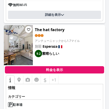
無料Wi-Fi
詳細を表示
The hat factory
アンチューニャックから1.7マイル
別荘
Esperaza
素晴らしい
9.2
料金を表示
$
+1
情報
カテゴリー
駐車場