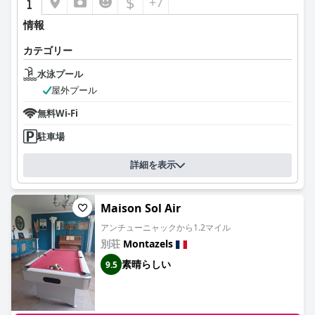
$
+7
情報
カテゴリー
水泳プール
屋外プール
無料Wi-Fi
駐車場
詳細を表示
Maison Sol Air
アンチューニャックから1.2マイル
別荘
Montazels
素晴らしい
9.5