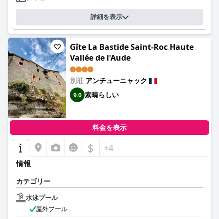
詳細を表示
Gîte La Bastide Saint-Roc Haute
Vallée de l'Aude
別荘
アンチューニャック
素晴らしい
9.0
料金を表示
$
+4
情報
カテゴリー
水泳プール
屋外プール