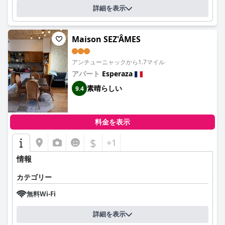
詳細を表示
Maison SEZ'ÂMES
アンチューニャックから1.7マイル
アパート
Esperaza
素晴らしい
9.4
料金を表示
$
+1
情報
カテゴリー
無料Wi-Fi
詳細を表示