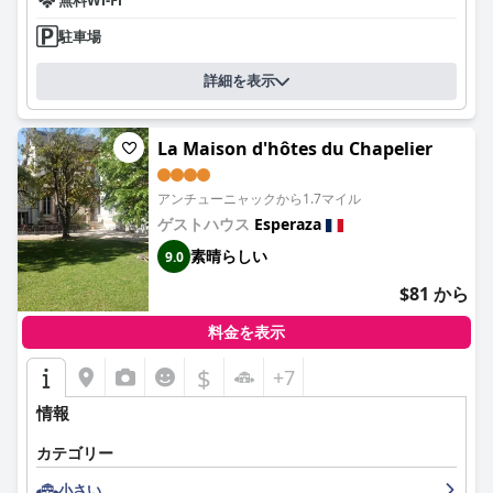
駐車場
詳細を表示
La Maison d'hôtes du Chapelier
アンチューニャックから1.7マイル
ゲストハウス
Esperaza
素晴らしい
9.0
$81 から
料金を表示
$
+7
情報
カテゴリー
小さい