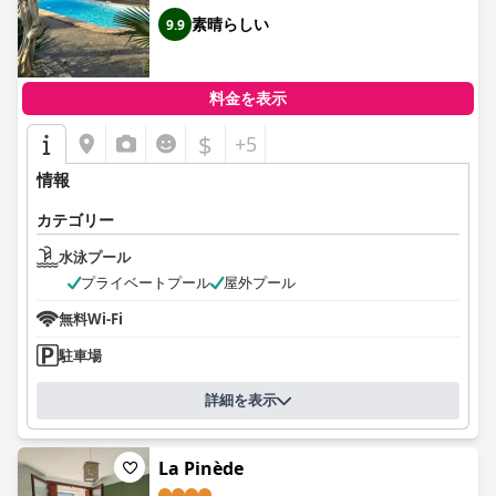
素晴らしい
9.9
料金を表示
$
+5
情報
カテゴリー
水泳プール
プライベートプール
屋外プール
無料Wi-Fi
駐車場
詳細を表示
La Pinède