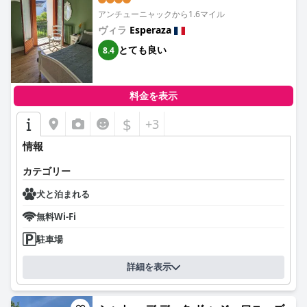
アンチューニャックから1.6マイル
ヴィラ
Esperaza
とても良い
8.4
料金を表示
$
+3
情報
カテゴリー
犬と泊まれる
無料Wi-Fi
駐車場
詳細を表示