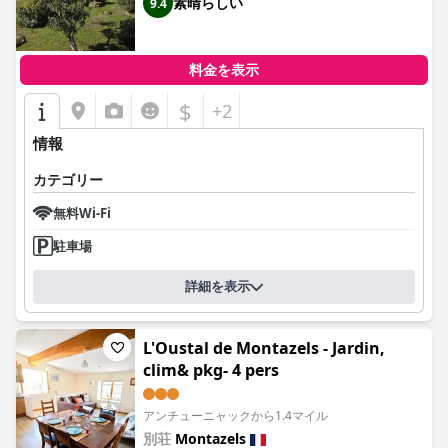
素晴らしい
9.4
料金を表示
$
+2
情報
カテゴリー
無料Wi-Fi
駐車場
詳細を表示
L'Oustal de Montazels - Jardin,
clim& pkg- 4 pers
アンチューニャックから1.4マイル
別荘
Montazels