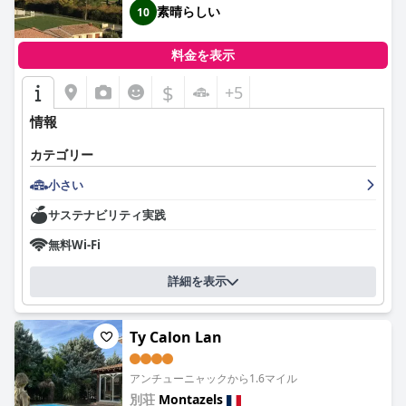
素晴らしい
10
料金を表示
$
+5
情報
カテゴリー
小さい
サステナビリティ実践
無料Wi-Fi
詳細を表示
Ty Calon Lan
アンチューニャックから1.6マイル
別荘
Montazels