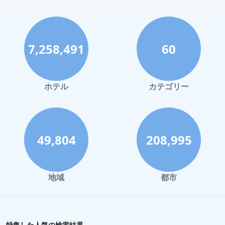
神戸市でのホテル
宮古島でのホテル
7,258,491
60
函館市でのホテル
ハワイイでのホテル
鎌倉市でのホテル
ホテル
カテゴリー
浜松市でのホテル
宇都宮市でのホテル
釧路市でのホテル
49,804
208,995
成田市でのホテル
九州でのホテル
地域
都市
郡山市でのホテル
長岡市でのホテル
鬼怒川温泉でのホテル
特集した人気の検索結果