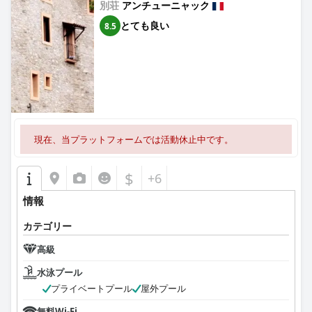
別荘
アンチューニャック
とても良い
8.5
現在、当プラットフォームでは活動休止中です。
$
+6
情報
カテゴリー
高級
水泳プール
プライベートプール
屋外プール
無料Wi-Fi