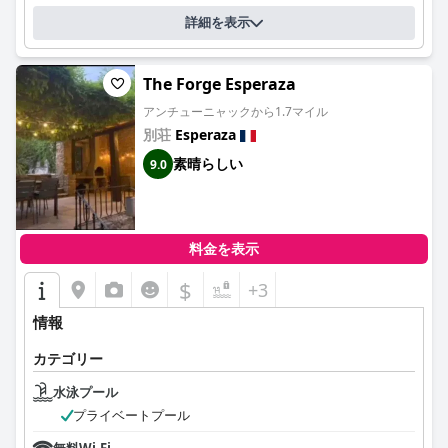
詳細を表示
The Forge Esperaza
アンチューニャックから1.7マイル
別荘
Esperaza
素晴らしい
9.0
料金を表示
$
+3
情報
カテゴリー
水泳プール
プライベートプール
無料Wi-Fi