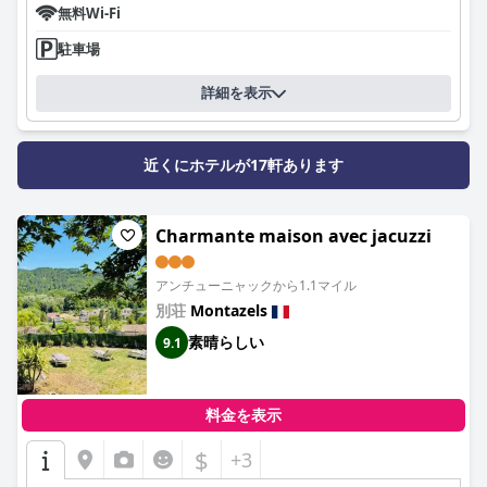
無料Wi-Fi
駐車場
詳細を表示
近くにホテルが17軒あります
Charmante maison avec jacuzzi
アンチューニャックから1.1マイル
別荘
Montazels
素晴らしい
9.1
料金を表示
$
+3