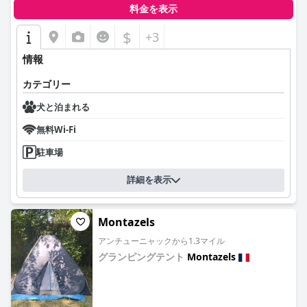
料金を表示
$
+3
情報
カテゴリー
犬と泊まれる
無料Wi-Fi
駐車場
詳細を表示
Montazels
アンチューニャックから1.3マイル
グランピングテント
Montazels
0.0