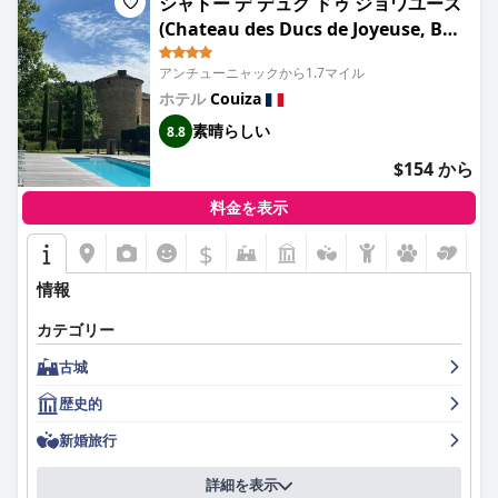
シャトー デ デュク ドゥ ジョワユーズ
(Chateau des Ducs de Joyeuse, BW
Signature Collection)
アンチューニャックから1.7マイル
ホテル
Couiza
素晴らしい
8.8
$154 から
料金を表示
$
情報
カテゴリー
古城
歴史的
新婚旅行
詳細を表示