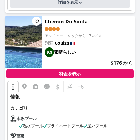
詳細を表示
Chemin Du Soula
アンチューニャックから1.7マイル
別荘
Couiza
素晴らしい
9.8
$176 から
料金を表示
$
+6
情報
カテゴリー
水泳プール
温水プール
プライベートプール
屋外プール
高級