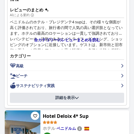
レビューのまとめ
AIによる要約
ベニドルムのホテル・プレジデンテ4 supは、その様々な側面が
高く評価されており、旅行者の間で人気の高い選択肢となってい
ます。ホテルの最高のロケーションは一貫して強調されており、
レバンテビーチ、活気のあるナイトライフ、ダイニング、ショッ
全カテゴリーのレビューまとめを読む
ピングのオプションに近接しています。ゲストは、新市街と旧市
街の両方への容易なアクセスを高く評価し、多様な体験を保証し
カテゴリー
ます。
高級
ホテルの朝食は際立った特徴であり、その豊富な種類と高品質で
頻繁に称賛されています。ゲストは、焼きたてのベーコン、プロ
ビーチ
セッコ、フレッシュジュースなどが含まれた温かい料理と冷たい
料理の両方を提供するビュッフェを楽しんでいます。夕食の提供
サステナビリティ実践
も、その品質と多様性で賞賛を受けていますが、一部のゲスト
は、繰り返しの回避のために、より多様なオプションが必要であ
詳細を表示
ると示唆しています。
ホテル・プレジデンテ4 supの客室は、清潔さ、最新のアメニテ
Hotel Deloix 4* Sup
ィ、快適さで知られ、好印象を与えます。広々としていて手入れ
が行き届いた客室には、モダンな家具、毎日のハウスキーピン
ホテル
ベニドルム
グ、バルコニーなどの機能が備わっています。防音性により、ホ