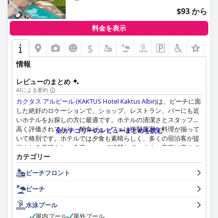
$93 から
料金を表示
$
情報
レビューのまとめ
AIによる要約
カクタス アルビール (KAKTUS Hotel Kaktus Albir)
は、ビーチに面
した絶好のロケーションで、ショップ、レストラン、バーにも近
いホテルをお探しの方に最適です。ホテルの清潔さとスタッフは
高く評価されており、朝食ビュッフェは種類豊富な料理が揃って
全カテゴリーのレビューまとめを読む
いて格別です。ホテルでは夕食も素晴らしく、多くの宿泊客が提
供される素晴らしい食事について絶賛しています。客室は広くて
カテゴリー
清潔ですが、一部の宿泊客は少し古く、更新が必要だと指摘して
います。スタッフは親切でフレンドリーで、スイミングプールも
ビーチフロント
充実しています。ホテルのロケーションは、ビーチを楽しみたい
ゲストに最適な、素晴らしい海の景色を望むビーチフロントにあ
ビーチ
り、駐車場も簡単です。いくつかのレビューでは、ホテルが真に
4つ星ホテルと見なされるためには、アップデートと改修が必要
水泳プール
であることが示唆されていますが、宿泊客はホテルの快適でフレ
屋内プール
屋外プール