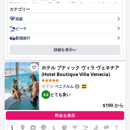
TODO（すべてにおいて5つ星）」と呼んでいます。全体として、
カテゴリー
この素晴らしいホテルは、最高の体験を求める旅行者にとってた
まらない選択肢です。
高級
ビーチ
新婚旅行
詳細を表示
ホテル ブティック ヴィラ ヴェネチア
(Hotel Boutique Villa Venecia)
ホテル
ベニドルム
とても良い
8.6
$190 から
料金を表示
$