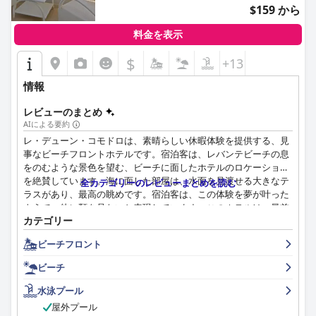
$159 から
客室は、清潔さ、広さ、快適さで評価されており、ハイライトと
なっています。大きなベッドと海の見えるテラスは体験を豊かに
料金を表示
しますが、一部の客室には時代遅れの装飾が施されており、全体
の魅力をわずかに損なっています。マイナーなフィードバックと
$
+13
して、ホテルは特定の客室要素を近代化し、特定のエリアの清掃
における細部への配慮を強化することで恩恵を受ける可能性があ
情報
ることが示唆されています。
レビューのまとめ
全体として、ホテルは清潔さで高い評価を得ており、ほとんどの
AIによる要約
ゲストは手入れの行き届いた共用エリアと宿泊施設を強調してい
レ・デューン・コモドロは、素晴らしい休暇体験を提供する、見
ます。フレンドリーでプロフェッショナルなスタッフは、ホテル
事なビーチフロントホテルです。宿泊客は、レバンテビーチの息
全体で気配りと歓迎的な雰囲気を提供することにより、ゲストエ
をのむような景色を望む、ビーチに面したホテルのロケーション
クスペリエンスをさらに向上させます。特に、レセプションの
を絶賛しています。海に面した部屋は、水面を見渡せる大きなテ
全カテゴリーのレビューまとめを読む
Lluis や Vicent のようなスタッフは、卓越したサービスで特筆さ
ラスがあり、最高の眺めです。宿泊客は、この体験を夢が叶った
れています。
ようで、他に類を見ないと表現しています。このホテルは、最前
カテゴリー
列（プリメーラ・リネア）でのビーチでの休暇を求める人に最適
スパは、静かな環境と優れた設備で知られていますが、アクセス
です。全体として、レ・デューン・コモドロは、並外れた休暇体
には追加料金が必要です。ゲストは、時折水温が低いというコメ
ビーチフロント
験を提供する素敵なホテルです。
ントがあるにもかかわらず、リラックスできる雰囲気に感謝して
ビーチ
います。
水泳プール
プールエリアは、景色の良い海の景色と穏やかな雰囲気で好評を
屋外プール
博していますが、プールの規模は控えめです。2つの屋外プー