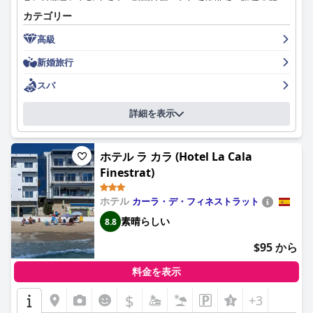
ランは非常にお勧めです。客室は広々として快適で、設備の整っ
カテゴリー
た優れた施設が備わっています。ホテルは手入れが行き届いてお
り、申し分のないほど清潔で、素晴らしいプールと一流のスパが
高級
あります。スタッフは素晴らしく、フレンドリーで丁寧なサービ
スを提供しています。ホテルは豪華で魅力的な雰囲気を提供し、
新婚旅行
ゲストを王族のような気分にさせます。全体として、
SH ヴィラ
ガデア (SH Villa Gadea)
は、ゲストが強くお勧めする、素晴らしく
スパ
て驚くべき滞在です。
詳細を表示
ホテル ラ カラ (Hotel La Cala
Finestrat)
ホテル
カーラ・デ・フィネストラット
素晴らしい
8.8
$95 から
料金を表示
$
+3