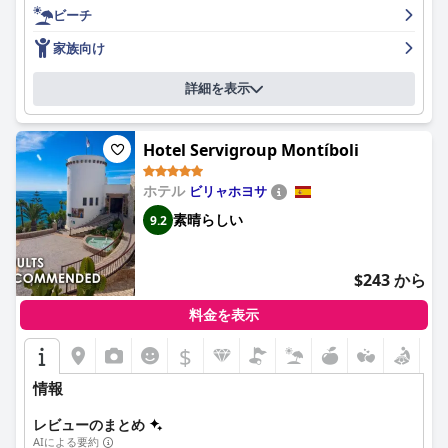
連れの家族にも理想的な場所です。客室は快適で清潔、そして広
ビーチ
く、ベッドも非常に快適ですが、内装が少し時代遅れだと感じる
宿泊客もいます。夕食のオプションについては賛否両論あります
家族向け
が、ホテルは美しいビーチに近く、印象的なレイアウトが高く評
価されています。全体的に、ホテル セルビグループ ラ ゼニア
詳細を表示
は、素晴らしい滞在に必要なものがすべて揃っており、コストパ
フォーマンスにも優れています。
Hotel Servigroup Montíboli
ホテル
ビリャホヨサ
素晴らしい
9.2
$243 から
料金を表示
$
情報
レビューのまとめ
AIによる要約