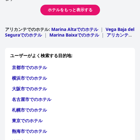
ホテルをもっと表示する
屋内と屋外の両方のプール、設備の整ったジム、美容院や子供用
プレイグラウンドなどの追加アメニティを含むホテルの施設は、
充実した滞在をさらに充実させます。プール温度や特定のエリア
での Wi-Fi 接続に関する小さな批判はありますが、一般的なコン
アリカンテでのホテル
:
Marina Altaでのホテル
|
Vega Baja del
センサスは非常に肯定的です。
Seguraでのホテル
|
Marina Baixaでのホテル
|
アリカンテで
のホテル
|
Vinalopo Mitjaでのホテル
|
Alcoiaでのホテ
ル
清潔で家族向けのビーチに近いことも、ホテルの魅力をさらに高
|
Alt Vinalopoでのホテル
|
Comtatでのホテル
めています。ただし、駐車場については意見が分かれています。
ユーザーがよく検索する目的地:
無料の市営駐車場が近くにありますが、ホテルの駐車スペースが
限られていることや追加費用が発生することが、不便さにつなが
京都市でのホテル
る場合があります。
横浜市でのホテル
全体として、
Hotel RH Ifach
は、その優れたスタッフ、清潔さ、
ロケーション、家族向けの設備により、カルプへの訪問者にとっ
大阪市でのホテル
て魅力的な選択肢として強くお勧めできます。
名古屋市でのホテル
札幌市でのホテル
東京でのホテル
熱海市でのホテル