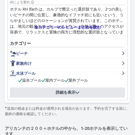
AIによる要約
ホテル RH Ifach は、カルプで際立った選択肢であり、2つの美し
いビーチの間に位置し、象徴的なイファチ岩にも近いという、う
らやましいほどのロケーションが賞賛されています。このホテル
は、地元の観光スポット、レストラン、自然公園へのアクセスが
全カテゴリーのレビューまとめを読む
容易で、リラックスと冒険の両方に理想的な選択肢となっていま
す。
カテゴリー
宿泊客は一様に、多様で豊富なビュッフェを提供するホテルの素
ビーチ
晴らしい朝食を強調しており、さまざまな好みに対応していま
す。フレンドリーで効率的なスタッフがそれを引き立てていま
家族向け
す。ホテルの夕食は、質と価値の点で良い評価を受けています
が、一部の宿泊客は、種類と一貫性に改善の余地があると感じて
水泳プール
います。
温水プール
屋内プール
屋外プール
また、広々として清潔な客室も高く評価されており、その多くか
詳細を表示
らは海と山の息をのむような景色を眺めることができます。ファ
ミリールームは、その広さと利便性から特に人気がありますが、
一部の宿泊客は、内装や家具の更新が必要だと述べています。
*追加の税金または料金が適用される場合があります。予約を完了する前に、
最終の価格を確認してください。
清潔さは大きな強みであり、客室と共用エリア全体で非の打ちど
ころのない衛生状態を維持しています。すべての部門のスタッフ
アリカンテの２００＋ホテルの中から、1-20ホテルを表示してい
は、そのフレンドリーさ、プロ意識、ゲストエクスペリエンスを
ます
向上させようとする意欲が高く評価されています。