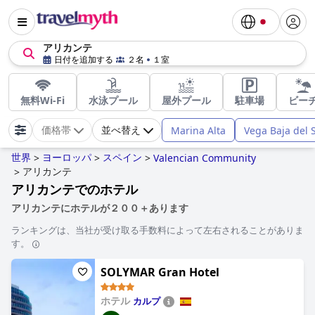
アリカンテ
日付を追加する
２名
１室
無料Wi-Fi
水泳プール
屋外プール
駐車場
ビー
Marina Alta
Vega Baja del 
価格帯
並べ替え
世界
ヨーロッパ
スペイン
>
>
>
Valencian Community
アリカンテ
>
アリカンテでのホテル
アリカンテにホテルが２００＋あります
ランキングは、当社が受け取る手数料によって左右されることがありま
す。
SOLYMAR Gran Hotel
ホテル
カルプ