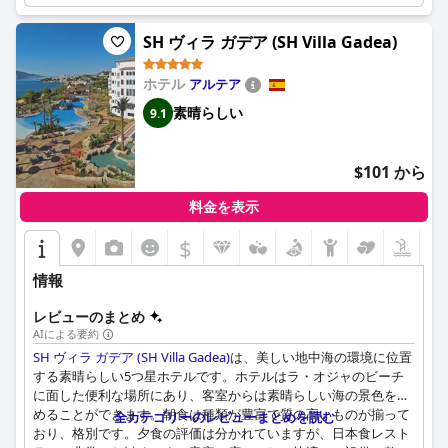
ホテルでの駐車場は、狭くてほぼ満車の地下駐車場であり、直接
SH ヴィラ ガデア (SH Villa Gadea)
エレベーターにアクセスできないため、いくつかの課題がありま
す。無料の駐車場も利用できますが、徒歩10分かかり、不便さが
増します。
ホテル
アルテア
素晴らしい
9.1
ベッドについては賛否両論があります。快適で広々としていると
感じる人もいれば、寝具の品質と快適さの改善が必要だと感じる
人もいます。
$101 から
4つ星の評価にもかかわらず、一部の宿泊客は、ホテルの食品の
料金を表示
品質や全体的なサービスなどの点で基準を満たしていないと感じ
ており、優れた3つ星ホテルの方が適している可能性があると示
$
唆しています。それにもかかわらず、最高のロケーション、清潔
さ、フレンドリーなスタッフの組み合わせは、訪問者に一般的に
情報
良い印象を与えます。
レビューのまとめ
AIによる要約
SH ヴィラ ガデア (SH Villa Gadea)
は、美しい地中海の環境に位置
する素晴らしい5つ星ホテルです。ホテルはラ・オジャのビーチ
に面した便利な場所にあり、客室からは素晴らしい海の景色を眺
めることができます。朝食は種類が豊富で質の高いものが揃って
全カテゴリーのレビューまとめを読む
おり、格別です。夕食の評価は分かれていますが、日本食レスト