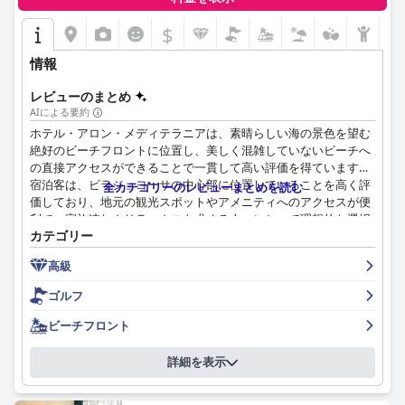
ったハウスキーピング、そして行き届いたサービススタッフの共
同の努力が、お客様のポジティブな体験に大きく貢献していま
$
す。
情報
ホテルのスパもまたハイライトであり、リラックスでき、手入れ
の行き届いた環境と様々なウェルネス施設を提供しています。一
レビューのまとめ
部のお客様は、スパの利用料金が高く、明確に伝達されていない
AIによる要約
と感じましたが、全体的なフィードバックは非常に肯定的なまま
ホテル・アロン・メディテラニアは、素晴らしい海の景色を望む
です。同様に、プール施設も印象的で、大きく美しいプールと子
絶好のビーチフロントに位置し、美しく混雑していないビーチへ
供向けのエリアが特徴ですが、水温の改善とサンベッドの利用可
の直接アクセスができることで一貫して高い評価を得ています。
能性が満足度を高める可能性があります。
宿泊客は、ビラジョヨーサの中心部に位置していることを高く評
全カテゴリーのレビューまとめを読む
価しており、地元の観光スポットやアメニティへのアクセスが便
ビーチへの近さは大きな魅力であり、お客様は清潔で安全なビー
利で、家族連れやリラックスを求める人々にとって理想的な選択
チエリアまで短い距離を歩いて楽しんでいます。子供向けの専用
カテゴリー
肢となっています。
スプラッシュプールや快適な子供向けアニメーションチームな
ど、子供向けのアメニティとアクティビティにより、ホテルの家
高級
ホテルでの朝食は、一般的に好評で、作りたてのオムレツや豊富
族に優しいアプローチが際立っており、
ESTIMAR Calpe Suitopia
な種類のペストリーを含む、種類豊富で多様なビュッフェが用意
ゴルフ
は家族にとって好ましい選択肢となっています。
されています。しかし、一部の宿泊客は、バラエティの豊富さと
料理の温度の改善が必要であると述べています。夕食のレビュー
ビーチフロント
全体として、
ESTIMAR Calpe Suitopia
は、最高のロケーション、
は賛否両論です。調理が上手で豊富なビュッフェを高く評価する
素晴らしい朝食と夕食の提供、スタイリッシュな客室、最高の清
人もいれば、選択肢が限られていて繰り返されることが多く、4
詳細を表示
潔さ、そして卓越したスタッフによる思い出に残る滞在を提供し
つ星の基準を満たしていない場合もあると指摘する人もいます。
ます。家族向けの快適な施設と、リラックスできるスパとプール
エリアが体験をさらに高め、快適さと贅沢さを求めるカルペの旅