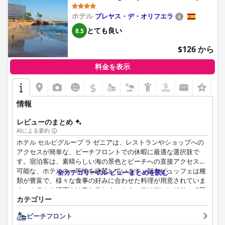
地下駐車場は、安全で便利ですが、スペースが限られているこ
と、費用が高いこと、駐車スペースが狭いことで批判されてお
ホテル
プレヤス・デ・オリフエラ
り、大型車には対応しにくい場合があります。
とても良い
8.5
要約すると、ホテル・プレジデンテ4 supは、その有利なロケー
$126 から
ション、素晴らしい料理、快適な客室、そして卓越したサービス
で、素晴らしい滞在を提供します。改善の余地がある小さな点は
料金を表示
あるものの、ベニドルムを訪れる人にとって非常におすすめの選
択肢として際立っています。
$
情報
レビューのまとめ
AIによる要約
ホテル セルビグループ ラ ゼニアは、レストランやショップへの
アクセスが簡単な、ビーチフロントでの休暇に最適な選択肢で
す。宿泊客は、素晴らしい海の景色とビーチへの直接アクセスが
可能な、ホテルの一等地を絶賛しています。朝食ビュッフェは種
全カテゴリーのレビューまとめを読む
類が豊富で、様々な食事の好みに合わせた料理が用意されていま
す。ホテルの清潔さは申し分なく、スタッフはフレンドリーで親
カテゴリー
切、そして歓迎的です。プールとサンデッキエリアは広々として
快適で、ビーチフロントというロケーションは最高です。このホ
ビーチフロント
テルは、子供向けの活動やアニメーションチームがあり、お子様