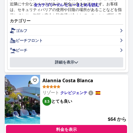
て人気の目的地です。
近隣に十分なスペースがあり、料金に含まれています。お客様
全カテゴリーのレビューまとめを読む
は、セキュリティバリアの使用や日陰の場所があることなどを指
摘しており、無料の安全な駐車場が含まれていることに感謝の意
カテゴリー
を表している人もいます。駐車場施設の使いやすさと利便性は一
貫して称賛されており、お客様は滞在を十分に楽しむことができ
ゴルフ
ます。
ビーチフロント
ビーチ
詳細を表示
Alannia Costa Blanca
リゾート
クレビジェンテ
とても良い
8.5
$64 から
料金を表示