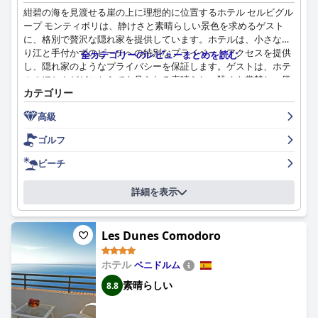
紺碧の海を見渡せる崖の上に理想的に位置するホテル セルビグル
ープ モンティボリは、静けさと素晴らしい景色を求めるゲスト
に、格別で贅沢な隠れ家を提供しています。ホテルは、小さな入
り江と手付かずのビーチへの特別なプライベートアクセスを提供
全カテゴリーのレビューまとめを読む
し、隠れ家のようなプライバシーを保証します。ゲストは、ホテ
ルのほとんどどこからでも見られる素晴らしい眺めを賞賛し、風
カテゴリー
景の中の贅沢と静けさの組み合わせに感謝し、リラックスに最適
な場所となっています。
高級
ホテルの朝食は、その質の高さと種類の豊富さで常に称賛されて
ゴルフ
います。ゲストは、ビュッフェが豊富で多様で、一流の地元の製
品で美しく提供されていることに気づきます。朝食エリアからの
ビーチ
海の景色は、食事体験をさらに高めます。気配りがありフレンド
リーなスタッフ、特にテラスのスタッフは、このポジティブな一
詳細を表示
日の始まりに大きく貢献しています。
夕食の体験は賛否両論ありますが、多くのゲストは料理の質と準
Les Dunes Comodoro
備を称賛していますが、種類が少なく価格が高いことを批判する
人もいます。ベジタリアン向けのオプションは限られているよう
ホテル
ベニドルム
で、広範囲でありながら時折反復的なメニューは、すべての人に
アピールするとは限りません。一部のゲストは食事が素晴らしい
素晴らしい
8.8
と感じているものの、待ち時間が長かったり、価格に対して量が
少なかったりするなど、サービスの課題が指摘されています。