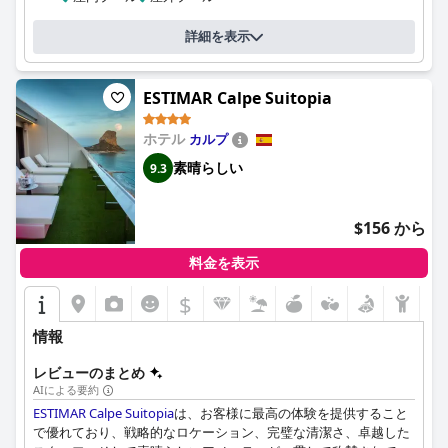
ンドリーな雰囲気を高く評価しました。全体として、
カクタス ア
ルビール (KAKTUS Hotel Kaktus Albir)
は、快適で楽しい滞在に最
詳細を表示
適な選択肢です。
ESTIMAR Calpe Suitopia
ホテル
カルプ
素晴らしい
9.3
$156 から
料金を表示
$
情報
レビューのまとめ
AIによる要約
ESTIMAR Calpe Suitopia
は、お客様に最高の体験を提供すること
で優れており、戦略的なロケーション、完璧な清潔さ、卓越した