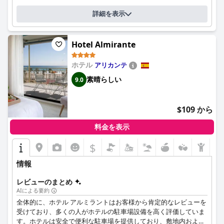
ル、スパ施設を備えた屋内プール、プールサイドバーサービスは
ゲストの満足度に貢献していますが、ビーチへのアクセスには2
詳細を表示
つのエレベーターを利用する必要があり、不便に感じる人もいま
す。
Hotel Almirante
ビーチへのアクセスは際立った特徴であり、ホテルは野生の美し
さを呼び起こし、ヌーディストとテキスタイルオプションの両方
ホテル
アリカンテ
を提供する近くの小石のビーチへの直接ルートを提供していま
素晴らしい
す。ゲストは、ホテルのプライベートエレベーターによって提供
9.0
される簡単なビーチアクセスを高く評価しています。
駐車場オプションは高く評価されており、ホテル近くの便利な無
$109 から
料駐車場が含まれていますが、体の不自由な人向けの指定スペー
スがないことについていくつかの懸念が指摘されています。
料金を表示
$
ベッドは、その快適さとサイズで高い評価を得ており、睡眠の質
と全体的に快適な滞在に大きく影響を与えています。
情報
結論として、ホテル セルビグループ モンティボリは、豪華な環
レビューのまとめ
境、優れたサービス、そして素晴らしい景色を提供することに優
AIによる要約
れていますが、夕食の種類、客室の装飾、アメニティなど、特定
の側面は5つ星評価と完全に一致するように改善する必要があり
全体的に、ホテル アルミラントはお客様から肯定的なレビューを
ます。それにもかかわらず、ホテルは素晴らしいロケーション、
受けており、多くの人がホテルの駐車場設備を高く評価していま
静かな環境、そして高級体験に似た高水準のサービスで依然とし
す。ホテルは安全で便利な駐車場を提供しており、敷地内および