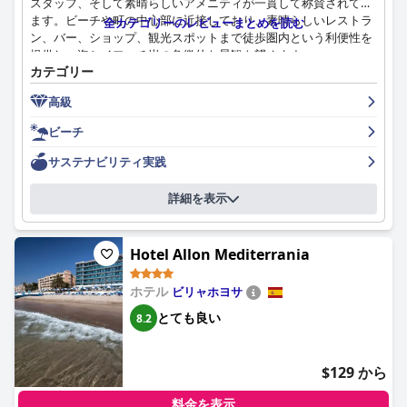
スタッフ、そして素晴らしいアメニティが一貫して称賛されてい
ます。ビーチや町の中心部に近接しており、素晴らしいレストラ
全カテゴリーのレビューまとめを読む
ン、バー、ショップ、観光スポットまで徒歩圏内という利便性を
提供し、海とイファチ岩の象徴的な景観を望めます。
カテゴリー
ESTIMAR Calpe Suitopia
での朝食体験は際立っており、お客様が
高級
体験した中で最高の一つとしてよく評されます。豊富なバラエテ
ィに富んだセレクションと、新鮮で高品質なオプションは、多様
ビーチ
な好みや食習慣に対応し、全てが行き届いたフレンドリーなスタ
ッフによって補完されています。夕食も高い水準を満たしてお
サステナビリティ実践
り、丁寧に調理された美味しくバラエティ豊かなビュッフェオプ
ションが、壮大な景色を望むエレガントな環境で提供されます。
詳細を表示
ホテルの客室は、モダンなデザインと快適さ、機能性を兼ね備え
ています。広々としており、設備の整った客室には、息を呑むよ
Hotel Allon Mediterrania
うな海の景色が頻繁に付いています。お客様は、簡易キッチンや
大きなテラス付きのスイートへの無料アップグレードを高く評価
ホテル
ビリャホヨサ
しています。ホテルの清潔さは申し分なく、毎日のサービスによ
り、すべてのエリアで清潔な状態が維持され、お客様の快適さと
とても良い
8.2
リラックスを向上させています。
特に、プロフェッショナリズム、温かさ、そして喜んでお手伝い
$129 から
する姿勢で知られる卓越したスタッフには、高い称賛が寄せられ
ています。フレンドリーなレセプションチーム、細心の注意を払
料金を表示