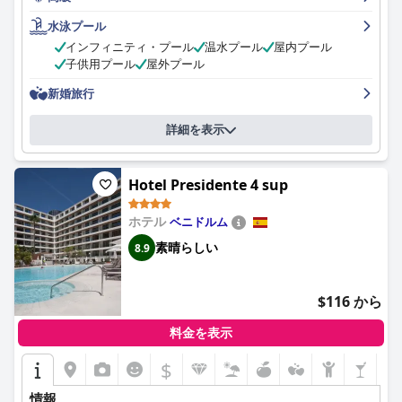
は常に丁寧でフレンドリーで気配りがあります。特に朝食の素晴
らしい食事とスタッフの温かいおもてなしは、ゲストから絶賛さ
水泳プール
れています。ホテルはロマンチックな休暇を求めているカップル
インフィニティ・プール
温水プール
屋内プール
に最適な場所であり、子供向けの多くのアクティビティがあるの
子供用プール
屋外プール
で、子供連れの家族も楽しめるでしょう。ホテルは高価かもしれ
ませんが、その品質はコストに見合う価値があるとゲストは考え
新婚旅行
ており、豪華な隠れ家として最適です。
詳細を表示
Hotel Presidente 4 sup
ホテル
ベニドルム
素晴らしい
8.9
$116 から
料金を表示
$
情報