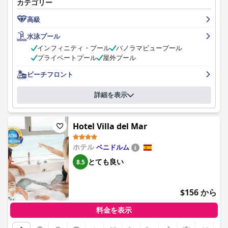
カテゴリー
お気に入りの朝食メニューなど、豊富な種類と質の高さで、宿泊
客から絶賛されています。客室は美しく改装されており、広々と
高級
したレイアウトと快適なベッドが備わっています。バルコニーか
らは、海、ビーチ、サンタ・バルバラ城の素晴らしい景色を眺め
水泳プール
ることができます。ホテルは非の打ちどころがないほど清潔で、
インフィニティ・プール
パノラマビュープール
スタッフはフレンドリーで親切、滞在中を通して素晴らしいサー
プライベートプール
屋外プール
ビスを提供しています。ホテルのプールエリアは美しく、ビーチ
の輝くターコイズブルーの海までわずか数歩です。お車でお越し
ビーチフロント
の方のために、ホテルには敷地内駐車場も用意されています。全
体として、メリア アリカンテは、魔法のような海辺の休暇や、手
詳細を表示
軽なシティエスケープをお探しの方に最適な選択肢です。
Hotel Villa del Mar
ホテル
ベニドルム
とても良い
8.5
$156 から
料金を表示