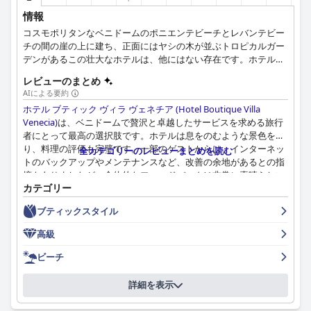
情報
コスモポリタンなベニドームのポニエンテビーチとレバンテビー
チの間の崖の上に建ち、正面にはヤシの木が並ぶトロピカルガー
デンがあるこの壮大なホテルは、他にはない存在です。ホテル・
ブティック・ヴィラ・ベネシアは、ロマンチックな休暇にも、ビ
レビューのまとめ
ジネスミーティングにも理想的なホテルです。
AIによる要約
ホテル ブティック ヴィラ ヴェネチア (Hotel Boutique Villa
Venecia)
は、ベニドームで贅沢と卓越したサービスを求める旅行
者にとって最高の選択肢です。ホテルは息をのむような景色を誇
り、料理の評価も完璧です。一部のゲストからは、インターネッ
全カテゴリーのレビューまとめを読む
トのバックアップやメンテナンスなど、改善の余地があるとの指
摘もありましたが、全体的なフィードバックは非常に素晴らしい
カテゴリー
ものでした。プライベートなスパトリートメントや忘れられない
結婚式の夜を楽しんだゲストは、このホテルを「素晴らしい」
ブティックスタイル
「驚異的」と表現し、強く推奨しています。施設やサービスにつ
いて賛否両論の意見もありましたが、
ホテル ブティック ヴィラ
高級
ヴェネチア (Hotel Boutique Villa Venecia)
は真の5つ星ホテル体験
を提供するとほとんどの人が認めています。
ビーチ
詳細を表示