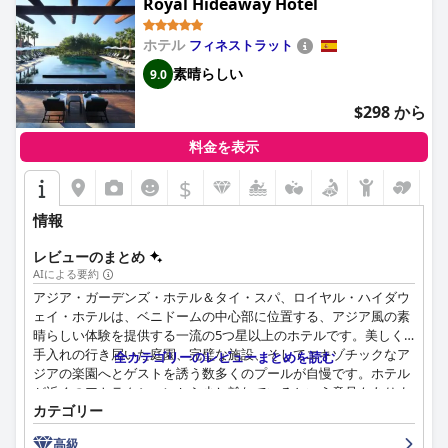
Royal Hideaway Hotel
ホテル
フィネストラット
素晴らしい
9.0
$298 から
料金を表示
$
情報
レビューのまとめ
AIによる要約
アジア・ガーデンズ・ホテル＆タイ・スパ、ロイヤル・ハイダウ
ェイ・ホテルは、ベニドームの中心部に位置する、アジア風の素
晴らしい体験を提供する一流の5つ星以上のホテルです。美しく
手入れの行き届いた庭園、完璧な施設、そしてエキゾチックなア
全カテゴリーのレビューまとめを読む
ジアの楽園へとゲストを誘う数多くのプールが自慢です。ホテル
が近くのアトラクションから少し離れているという意見もありま
カテゴリー
すが、緑豊かな緑と美しい周辺環境がそれを十分に補っていま
す。客室と宿泊施設は豪華で広々としており、快適で、スタッフ
高級