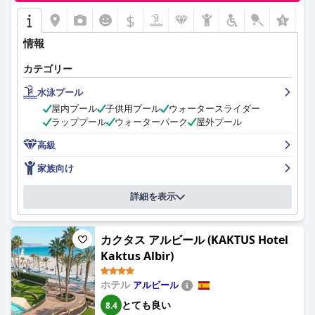
$
情報
カテゴリー
水泳プール
屋内プール
子供用プール
ウォータースライダー
ラッププール
ウォーターパーク
屋外プール
高級
家族向け
詳細を表示
カクタス アルビール (KAKTUS Hotel
Kaktus Albir)
ホテル
アルビール
とても良い
8.4