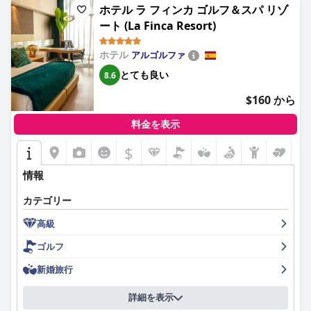
ホテル・アロン・メディテラニアの客室は広くて清潔で、バルコ
ホテル ラ フィンカ ゴルフ＆スパ リゾ
行者にとって非常にお勧めの目的地となっています。
ニーからは素晴らしい海の景色を眺めることができます。一部の
ート (La Finca Resort)
客室は古く、メンテナンスが必要であると述べられていますが、
快適さと清潔さを考えると、全体的な印象は良好です。ホテル
は、徹底した毎日の清掃とCOVID-19対策の遵守によって支えら
ホテル
アルゴルファ
れ、一貫して清潔な客室と共用エリアを備え、非の打ちどころの
とても良い
8.6
ない衛生基準を維持しています。
$160 から
スタッフは、その親しみやすさと注意深さで際立っており、宿泊
客のポジティブな体験に大きく貢献しています。チェックインの
料金を表示
手続きはもっと効率的であるべきですが、受付、ハウスキーピン
グ、ダイニングのスタッフが提供する全体的に優れたサービスは
$
頻繁に強調されています。
情報
プールは小さいことが多く、混雑していますが、清潔に保たれて
おり、特に風の強い日にはビーチの快適な代替手段となります。
カテゴリー
そのサイズにもかかわらず、プールエリアからの美しい景色は、
高級
宿泊客の全体的な体験を向上させます。
ゴルフ
家族連れは、そのリラックスした雰囲気と、優れたアメニティを
備えた便利なファミリールームのおかげで、ホテルを魅力的に感
新婚旅行
じています。ビーチフロントのロケーションは、特に小さな子供
連れの家族にとって有利であり、簡単でストレスのないビーチ訪
詳細を表示
問を促進します。