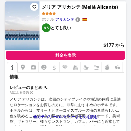
メリア アリカンテ (Meliá Alicante)
ホテル
アリカンテ
とても良い
8.5
$177 から
料金を表示
$
情報
レビューのまとめ
AIによる要約
メリア アリカンテは、次回のシティブレイクや海辺の休暇に最適
なロケーションをお探しの方に、非常におすすめのホテルです。
ホテルからは、マリーナとターコイズブルーの海の素晴らしい景
色を眺めることができ、賑やかな歩行者専用プロムナード、美術
全カテゴリーのレビューまとめを読む
館、ギャラリー、様々なレストラン、カフェ、バーにも近接して
います。ホテルの朝食は、美味しいパン、ペストリー、その他の