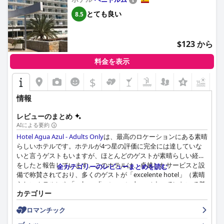
とても良い
8.5
$123 から
料金を表示
$
+7
情報
レビューのまとめ
AIによる要約
Hotel Agua Azul - Adults Only
は、最高のロケーションにある素晴
らしいホテルです。ホテルが4つ星の評価に完全には達していな
いと言うゲストもいますが、ほとんどのゲストが素晴らしい経験
をしたと報告しています。このホテルは、卓越したサービスと設
全カテゴリーのレビューまとめを読む
備で称賛されており、多くのゲストが「excelente hotel」（素晴
らしいホテル）や「sobresaliente en todo」（すべてにおいて傑
カテゴリー
出している）と表現しています。ホテルが4つ星というより3つ星
だと感じるゲストもいますが、ほとんどのゲストは、お金に見合
ロマンチック
う素晴らしい価値を得られたことに同意しています。しかし、ホ
テルはパンデミックの安全対策を実施するためにもっとできたは