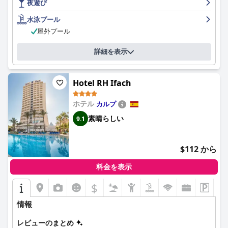
夜遊び
ずだと感じたゲストもいました。全体として、
Hotel Agua Azul -
Adults Only
に滞在したゲストはここで素晴らしい経験をし、他の
水泳プール
人にもお勧めしたいと思っています。
屋外プール
詳細を表示
Hotel RH Ifach
ホテル
カルプ
素晴らしい
9.1
$112 から
料金を表示
$
情報
レビューのまとめ