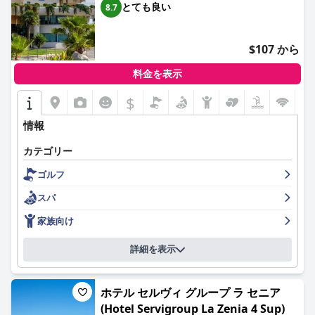
テルがダイナミックなエリアの中心部に位置しているにもかかわ
とても良い
8.7
らず、快適な滞在が保証されます。
ホテル全体の清潔さは最優先事項であり、ホテルを完璧で手入れ
$107 から
が行き届いていると表現するゲストのレビューに反映されていま
す。スタッフはさらに、フレンドリーで丁寧なサービスでゲスト
料金を表示
エクスペリエンスを向上させ、レセプション、ダイニング、ハウ
スキーピングなど、さまざまな分野で役立つと一貫して述べられ
$
ています。
情報
ゲストは無料のWi-Fiも高く評価していますが、レビューの中に
は、その信頼性と速度を改善できる可能性があることを示唆する
カテゴリー
ものもあります。ジムはその品質で高く評価されていますが、よ
ゴルフ
り多くのスペースと一貫したアクセスを求める声もあります。プ
ールエリアももう1つのハイライトであり、そのサイズ、清潔
スパ
さ、快適な雰囲気で称賛されており、丁寧なライフガードと十分
なサンラウンジャーが全体的な楽しみをさらに高めています。
家族向け
ビーチ愛好家にとって、ホテルがレバンテビーチに非常に近いこ
詳細を表示
とは大きなプラスであり、徒歩ですぐの場所に砂浜と楽しいビー
チフロントを提供しています。これは、近くのナイトライフとエ
ンターテイメントオプションと組み合わさって、活気のある滞在
ホテル セルヴィ グループ ラ セニア
に最適な場所となっています。
(Hotel Servigroup La Zenia 4 Sup)