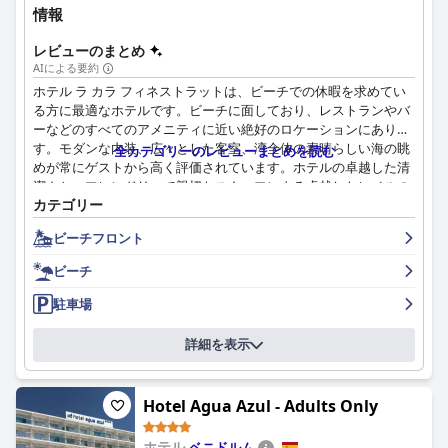
情報
レビューのまとめ
AIによる要約
ホテル ラ カラ フィネストラットは、ビーチでの休暇を求めてい
る方に最適なホテルです。ビーチに面しており、レストランやバ
ーなどのすべてのアメニティに近い絶好のロケーションにありま
す。モダンな内装、広々とした客室、湾全体の素晴らしい海の眺
全カテゴリーのレビューまとめを読む
めが常にゲストから高く評価されています。ホテルの卓越した清
潔さと、フレンドリーで親切なスタッフによる卓越したレベルの
カテゴリー
サービスも高く評価されています。朝食サービスは素晴らしく、
楽しいと評されており、朝食サーバーのシルビナは、彼女のフレ
ビーチフロント
ンドリーでエネルギッシュな人柄で多くの賛辞を受けています。
一部のゲストはベッドと駐車場に問題があったものの、多くのゲ
ビーチ
ストは快適な夜を過ごし、駐車場は便利なオプションであると感
じました。全体として、ホテル ラ カラ フィネストラットは、ビ
駐車場
ーチとそのすべてのアメニティに近い場所に滞在したい場合に最
適なホテルです。
詳細を表示
Hotel Agua Azul - Adults Only
ホテル
ベニドルム