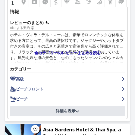
$
情報
レビューのまとめ
AIによる要約
ホテル・ヴィラ・デル・マールは、豪華でロマンチックな休暇を
求める方にとって、最高の選択肢です。ジャグジーやホットタブ
付きの客室は、その広さと豪華さで宿泊客から高く評価されてお
り、リラックスと親密さのための理想的な環境を提供していま
全カテゴリーのレビューまとめを読む
す。風光明媚な海の景色と、心のこもったシャンパンのウェルカ
ムギフトは、さらに贅沢な体験を演出しています。家具は少し時
カテゴリー
代遅れですが、宿泊客はジャグジー付きの客室に圧倒的に好意的
な印象を持っています。ただし、一部の客室ではプライバシーが
高級
損なわれる可能性があります。全体として、豪華な休暇体験を満
喫したい方には、ホテル・ヴィラ・デル・マールを強くお勧めし
ビーチフロント
ます。
ビーチ
詳細を表示
Asia Gardens Hotel & Thai Spa, a